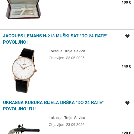
100 €
JACQUES LEMANS N-213 MUŠKI SAT *DO 24 RATE*
Spremi oglas
POVOLJNO!
Lokacija:
Trnje, Savica
Objavljen:
23.06.2026.
140 €
UKRASNA KUBURA BIJELA DRŠKA *DO 24 RATE*
Spremi oglas
POVOLJNO! R1!
Lokacija:
Trnje, Savica
Objavljen:
23.06.2026.
120 €