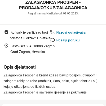
ZALAGAONICA PROSPER -
PRODAJA/OTKUP/ZALAGAONICA
Registriran na Njuškalu od: 08.05.2023.
Korisnik je verificirao broj
Nazovi oglašivača
telefona u državi: Hrvatska
Pošalji poruku
Lastovska 2 A, 10000 Zagreb,
Grad Zagreb, Hrvatska
Opis djelatnosti
Zalagaonica Prosper je brend koji se bavi prodajom, otkupom i
zalogom rabljene robe (mobiteli, zlato, nakit, bijela tehnika i sl.)
koja je otkupljena od fizičkih osoba.
Zalagaonica Prosper je savršeno rješenje za pokrivanje
neočekivanih troškova ili hitnih slučajeva. Naša zalagaonica nudi
sigurne i pouzdane usluge kupnje, prodaje i zalaganja