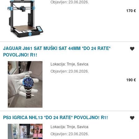
Objavljen:
23.06.2026.
170 €
JAGUAR J861 SAT MUŠKI SAT 44MM *DO 24 RATE*
Spremi oglas
POVOLJNO! R1!
Lokacija:
Trnje, Savica
Objavljen:
23.06.2026.
190 €
PS3 IGRICA NHL13 *DO 24 RATE* POVOLJNO! R1!
Spremi oglas
Lokacija:
Trnje, Savica
Objavljen:
23.06.2026.