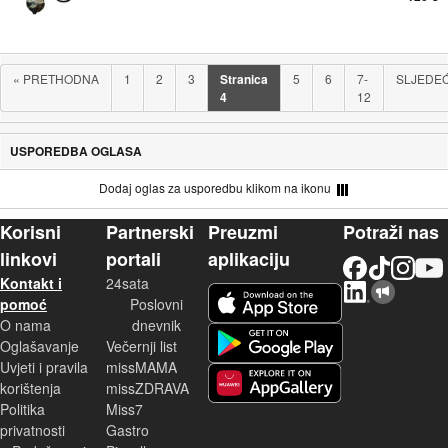
«
PRETHODNA
1
2
3
Stranica
5
6
7-
SLJEDE
4
12
USPOREDBA OGLASA
Dodaj oglas za usporedbu klikom na ikonu
Korisni
Partnerski
Preuzmi
Potraži nas
linkovi
portali
aplikaciju
Facebook
TikTok
Instagram
YouTu
Kontakt i
24sata
LinkedIn
Njuškalo blog
iOS aplikacija
pomoć
Poslovni
O nama
dnevnik
Android aplikacija
Oglašavanje
Večernji list
Uvjeti i pravila
missMAMA
korištenja
missZDRAVA
Huawei aplikacija
Politika
Miss7
privatnosti
Gastro