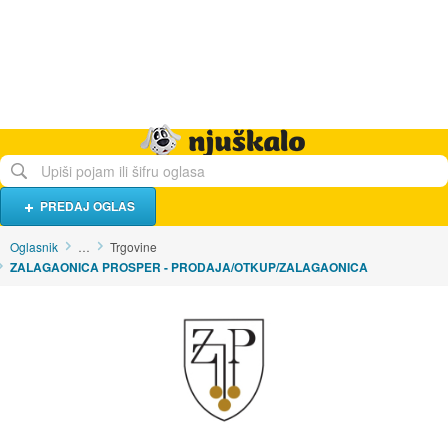
Hrana i piće
Turistički smještaj
Poslovi
Njuškalo naslovnica
PREDAJ OGLAS
Oglasnik
…
Trgovine
ZALAGAONICA PROSPER - PRODAJA/OTKUP/ZALAGAONICA