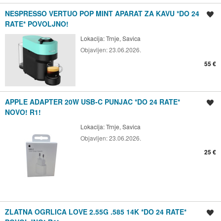
NESPRESSO VERTUO POP MINT APARAT ZA KAVU *DO 24
Spremi oglas
RATE* POVOLJNO!
Lokacija:
Trnje, Savica
Objavljen:
23.06.2026.
55 €
APPLE ADAPTER 20W USB-C PUNJAC *DO 24 RATE*
Spremi oglas
NOVO! R1!
Lokacija:
Trnje, Savica
Objavljen:
23.06.2026.
25 €
ZLATNA OGRLICA LOVE 2.55G .585 14K *DO 24 RATE*
Spremi oglas