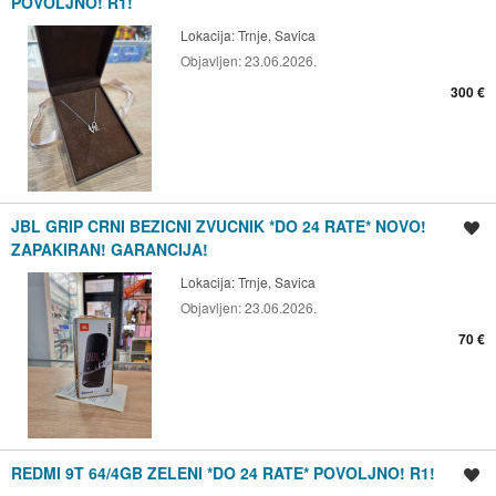
POVOLJNO! R1!
Lokacija:
Trnje, Savica
Objavljen:
23.06.2026.
300 €
JBL GRIP CRNI BEZICNI ZVUCNIK *DO 24 RATE* NOVO!
Spremi oglas
ZAPAKIRAN! GARANCIJA!
Lokacija:
Trnje, Savica
Objavljen:
23.06.2026.
70 €
REDMI 9T 64/4GB ZELENI *DO 24 RATE* POVOLJNO! R1!
Spremi oglas