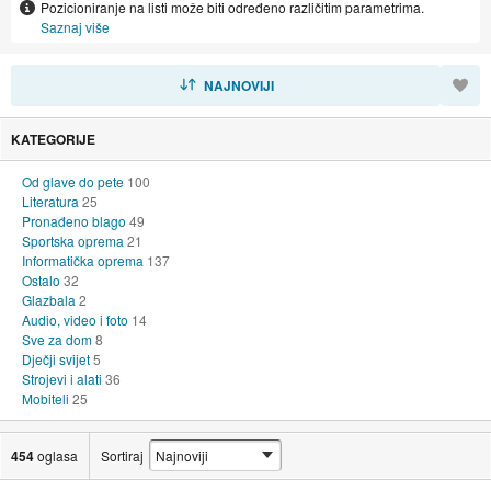
Pozicioniranje na listi može biti određeno različitim parametrima.
dragocjenosti. Uz naše stručne procjenitelje i najsuvremenije
Saznaj više
sigurnosne sustave, možete nam se povjeriti za sve svoje
financijske potrebe. Založite ili prodajte svoje dragocjenosti na
SORTIRAJ
NAJNOVIJI
siguran način i dobijte gotovinu na licu mjesta. Nudimo
konkurentne cijene i fleksibilne uvjete koji odgovaraju vašim
KATEGORIJE
potrebama. Posjetite nas danas za transakcije bez muke. Naša
misija je kupcima pružiti najbolju moguću uslugu i poštene cijene
Od glave do pete
100
za njihove artikle.
Literatura
25
Pronađeno blago
49
Sportska oprema
21
Bilo da vam je potreban brzi zajam ili tražite izvrsnu ponudu
Informatička oprema
137
unikatnih predmeta, naše iskusno osoblje je tu da vam pomogne.
Ostalo
32
Glazbala
2
Ponosimo se svojim poštenjem, integritetom i predanošću
Audio, video i foto
14
zadovoljstvu kupaca. Posjetite nas danas i vidite što vam možemo
Sve za dom
8
ponuditi.
Dječji svijet
5
Strojevi i alati
36
Mobiteli
25
454
oglasa
Sortiraj