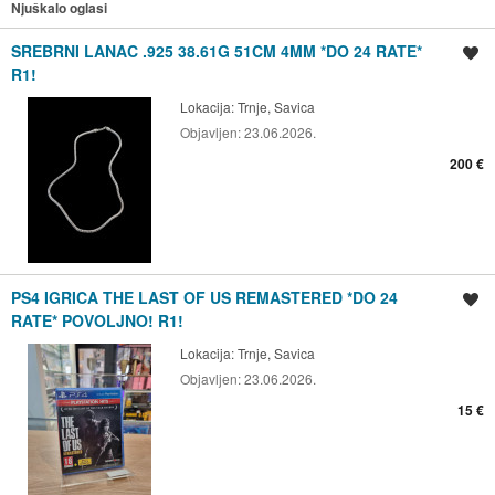
Njuškalo oglasi
SREBRNI LANAC .925 38.61G 51CM 4MM *DO 24 RATE*
Spremi oglas
R1!
Lokacija:
Trnje, Savica
Objavljen:
23.06.2026.
200 €
PS4 IGRICA THE LAST OF US REMASTERED *DO 24
Spremi oglas
RATE* POVOLJNO! R1!
Lokacija:
Trnje, Savica
Objavljen:
23.06.2026.
15 €