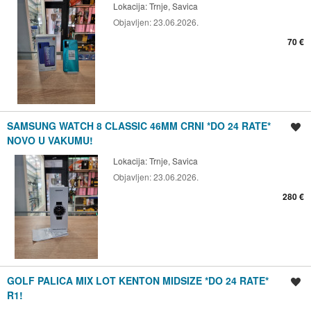
Lokacija:
Trnje, Savica
Objavljen:
23.06.2026.
70 €
SAMSUNG WATCH 8 CLASSIC 46MM CRNI *DO 24 RATE*
Spremi oglas
NOVO U VAKUMU!
Lokacija:
Trnje, Savica
Objavljen:
23.06.2026.
280 €
GOLF PALICA MIX LOT KENTON MIDSIZE *DO 24 RATE*
Spremi oglas
R1!