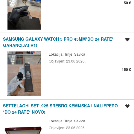
50 €
SAMSUNG GALAXY WATCH 5 PRO 45MM*DO 24 RATE*
Spremi oglas
GARANCIJA! R1!
Lokacija:
Trnje, Savica
Objavljen:
23.06.2026.
150 €
SETTELAGHI SET .925 SREBRO KEMIJSKA I NALIFPERO
Spremi oglas
*DO 24 RATE* NOVO!
Lokacija:
Trnje, Savica
Objavljen:
23.06.2026.