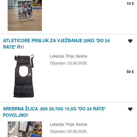
10 €
ATLETICORE PRSLUK ZA VJEŽBANJE 20KG *DO 24
Spremi oglas
RATE* R1!
Lokacija:
Trnje, Savica
Objavljen:
23.06.2026.
50 €
SREBRNA ŽLICA .800 29.70G 15,5G *DO 24 RATE*
Spremi oglas
POVOLJNO!
Lokacija:
Trnje, Savica
Objavljen:
23.06.2026.