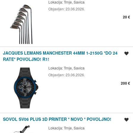
Lokacija:
Trnje, Savica
Objavljen:
23.06.2026.
20 €
JACQUES LEMANS MANCHESTER 44MM 1-2150G *DO 24
Spremi oglas
RATE* POVOLJNO! R1!
Lokacija:
Trnje, Savica
Objavljen:
23.06.2026.
200 €
SOVOL SV06 PLUS 3D PRINTER * NOVO * POVOLJNO!
Spremi oglas
Lokacija:
Trnje, Savica