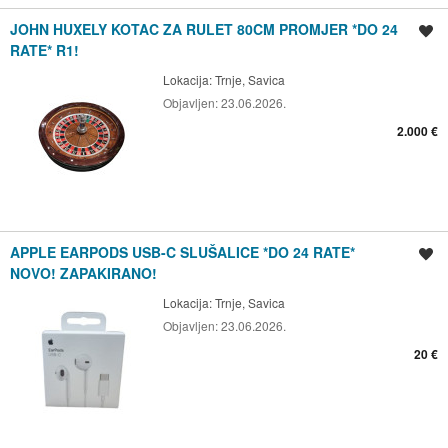
JOHN HUXELY KOTAC ZA RULET 80CM PROMJER *DO 24
Spremi oglas
RATE* R1!
Lokacija:
Trnje, Savica
Objavljen:
23.06.2026.
2.000 €
APPLE EARPODS USB-C SLUŠALICE *DO 24 RATE*
Spremi oglas
NOVO! ZAPAKIRANO!
Lokacija:
Trnje, Savica
Objavljen:
23.06.2026.
20 €