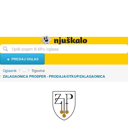
Hrana i piće
Turistički smještaj
Poslovi
Njuškalo naslovnica
PREDAJ OGLAS
Oglasnik
…
Trgovine
ZALAGAONICA PROSPER - PRODAJA/OTKUP/ZALAGAONICA