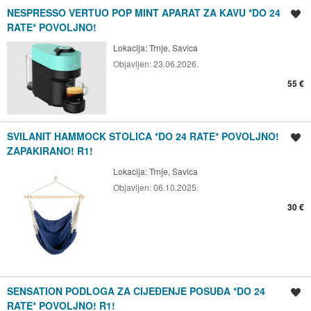
NESPRESSO VERTUO POP MINT APARAT ZA KAVU *DO 24
Spremi oglas
RATE* POVOLJNO!
Lokacija:
Trnje, Savica
Objavljen:
23.06.2026.
55 €
SVILANIT HAMMOCK STOLICA *DO 24 RATE* POVOLJNO!
Spremi oglas
ZAPAKIRANO! R1!
Lokacija:
Trnje, Savica
Objavljen:
06.10.2025.
30 €
SENSATION PODLOGA ZA CIJEĐENJE POSUĐA *DO 24
Spremi oglas
RATE* POVOLJNO! R1!