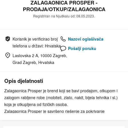
ZALAGAONICA PROSPER -
PRODAJA/OTKUP/ZALAGAONICA
Registriran na Njuškalu od: 08.05.2023.
Korisnik je verificirao broj
Nazovi oglašivača
telefona u državi: Hrvatska
Pošalji poruku
Lastovska 2 A, 10000 Zagreb,
Grad Zagreb, Hrvatska
Opis djelatnosti
Zalagaonica Prosper je brend koji se bavi prodajom, otkupom i
zalogom rabljene robe (mobiteli, zlato, nakit, bijela tehnika i sl.)
koja je otkupljena od fizičkih osoba.
Zalagaonica Prosper je savršeno rješenje za pokrivanje
neočekivanih troškova ili hitnih slučajeva. Naša zalagaonica nudi
sigurne i pouzdane usluge kupnje, prodaje i zalaganja