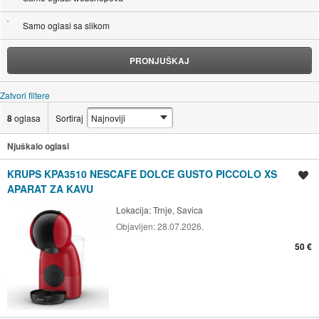
Samo oglasi sa slikom
PRONJUŠKAJ
Zatvori filtere
8
oglasa
Sortiraj
Njuškalo oglasi
KRUPS KPA3510 NESCAFE DOLCE GUSTO PICCOLO XS
Spremi oglas
APARAT ZA KAVU
Lokacija:
Trnje, Savica
Objavljen:
28.07.2026.
50 €