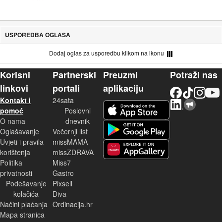
USPOREDBA OGLASA
Dodaj oglas za usporedbu klikom na ikonu
Korisni
Partnerski
Preuzmi
Potraži nas
linkovi
portali
aplikaciju
Facebook
TikTok
Instagram
YouTu
Kontakt i
24sata
LinkedIn
Njuškalo blog
iOS aplikacija
pomoć
Poslovni
O nama
dnevnik
Android aplikacija
Oglašavanje
Večernji list
Uvjeti i pravila
missMAMA
korištenja
missZDRAVA
Huawei aplikacija
Politika
Miss7
privatnosti
Gastro
Podešavanje
Pixsell
kolačića
Diva
Načini plaćanja
Ordinacija.hr
Mapa stranica