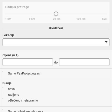
Radijus pretrage
1 km
5 km
20 km
100 km
Sve
ili odaberi
Lokacija
Cijena (u €)
do
Samo PayProtect oglasi
Stanje
novo
rabljeno
oštećeno / neispravno
Samo oglasi webshopova