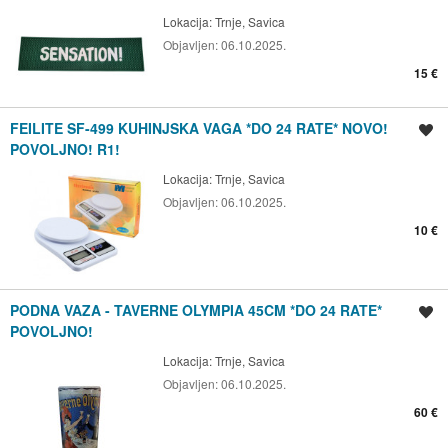
Lokacija:
Trnje, Savica
Objavljen:
06.10.2025.
15 €
FEILITE SF-499 KUHINJSKA VAGA *DO 24 RATE* NOVO!
Spremi oglas
POVOLJNO! R1!
Lokacija:
Trnje, Savica
Objavljen:
06.10.2025.
10 €
PODNA VAZA - TAVERNE OLYMPIA 45CM *DO 24 RATE*
Spremi oglas
POVOLJNO!
Lokacija:
Trnje, Savica
Objavljen:
06.10.2025.
60 €