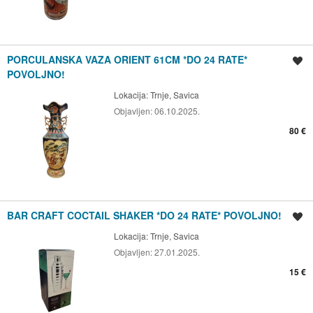
PORCULANSKA VAZA ORIENT 61CM *DO 24 RATE*
Spremi oglas
POVOLJNO!
Lokacija:
Trnje, Savica
Objavljen:
06.10.2025.
80 €
BAR CRAFT COCTAIL SHAKER *DO 24 RATE* POVOLJNO!
Spremi oglas
Lokacija:
Trnje, Savica
Objavljen:
27.01.2025.
15 €