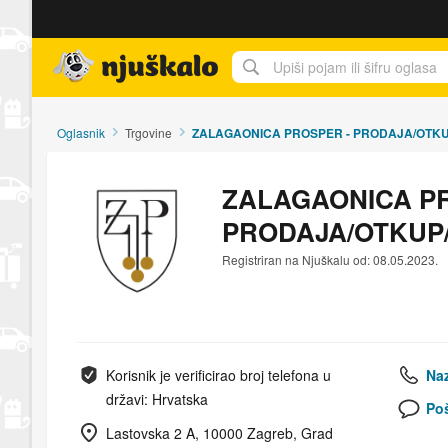
Njuškalo naslovnica
Oglasnik
Trgovine
ZALAGAONICA PROSPER - PRODAJA/OTK
ZALAGAONICA PR
PRODAJA/OTKUP
Registriran na Njuškalu od: 08.05.2023.
Korisnik je verificirao broj telefona u
Naz
državi: Hrvatska
Poš
Lastovska 2 A, 10000 Zagreb, Grad