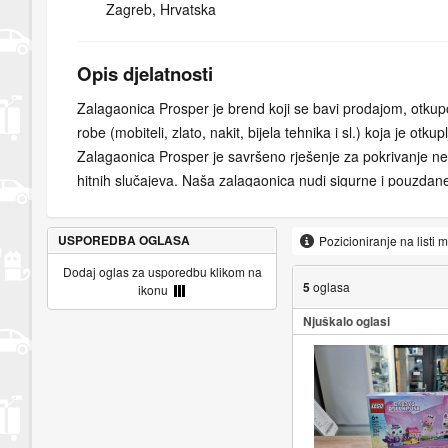
Zagreb, Hrvatska
Opis djelatnosti
Zalagaonica Prosper je brend koji se bavi prodajom, otku
robe (mobiteli, zlato, nakit, bijela tehnika i sl.) koja je otku
Zalagaonica Prosper je savršeno rješenje za pokrivanje neo
hitnih slučajeva. Naša zalagaonica nudi sigurne i pouzdane
zalaganja dragocjenosti. Uz naše stručne procjenitelje i n
sustave, možete nam se povjeriti za sve svoje financijske po
USPOREDBA OGLASA
Pozicioniranje na listi 
svoje dragocjenosti na siguran način i dobijte gotovinu na 
Dodaj oglas za usporedbu klikom na
konkurentne cijene i fleksibilne uvjete koji odgovaraju vaš
5
oglasa
ikonu
danas za transakcije bez muke. Naša misija je kupcima pru
Njuškalo oglasi
uslugu i poštene cijene za njihove artikle.
Bilo da vam je potreban brzi zajam ili tražite izvrsnu ponu
naše iskusno osoblje je tu da vam pomogne. Ponosimo se
integritetom i predanošću zadovoljstvu kupaca. Posjetite n
možemo ponuditi.