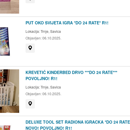
PUT OKO SVIJETA IGRA *DO 24 RATE* R1!
Lokacija:
Trnje, Savica
Objavljen:
06.10.2025.
Prikaži na mapi
KREVETIĆ KINDERBED DRVO ***DO 24 RATE***
POVOLJNO! R1!
Lokacija:
Trnje, Savica
Objavljen:
06.10.2025.
Prikaži na mapi
DELUXE TOOL SET RADIONA IGRACKA *DO 24 RATE
NOVO! POVOLJNO! R1!