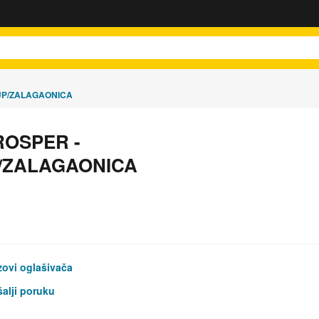
UP/ZALAGAONICA
OSPER -
/ZALAGAONICA
ovi oglašivača
alji poruku