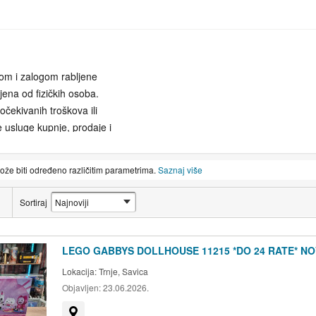
pom i zalogom rabljene
pljena od fizičkih osoba.
čekivanih troškova ili
 usluge kupnje, prodaje i
ajsuvremenije sigurnosne
trebe. Založite ili prodajte
može biti određeno različitim parametrima.
Saznaj više
licu mjesta. Nudimo
im potrebama. Posjetite nas
Sortiraj
žiti najbolju moguću
LEGO GABBYS DOLLHOUSE 11215 *DO 24 RATE* NO
du unikatnih predmeta,
Lokacija:
Trnje, Savica
 svojim poštenjem,
Objavljen:
23.06.2026.
as danas i vidite što vam
Prikaži na mapi