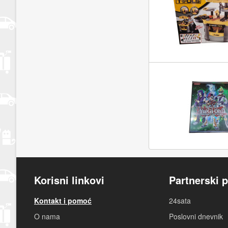
Korisni linkovi
Partnerski p
Kontakt i pomoć
24sata
O nama
Poslovni dnevnik