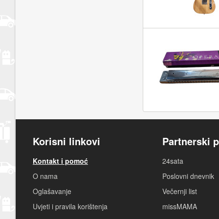
Korisni linkovi
Partnerski p
Kontakt i pomoć
24sata
O nama
Poslovni dnevnik
Oglašavanje
Večernji list
Uvjeti i pravila korištenja
missMAMA