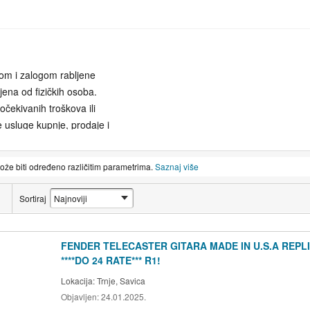
pom i zalogom rabljene
pljena od fizičkih osoba.
čekivanih troškova ili
 usluge kupnje, prodaje i
ajsuvremenije sigurnosne
trebe. Založite ili prodajte
može biti određeno različitim parametrima.
Saznaj više
licu mjesta. Nudimo
im potrebama. Posjetite nas
Sortiraj
žiti najbolju moguću
FENDER TELECASTER GITARA MADE IN U.S.A REPL
du unikatnih predmeta,
****DO 24 RATE*** R1!
 svojim poštenjem,
Lokacija:
Trnje, Savica
as danas i vidite što vam
Objavljen:
24.01.2025.