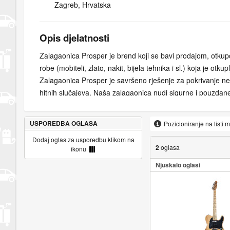
Zagreb, Hrvatska
Opis djelatnosti
Zalagaonica Prosper je brend koji se bavi prodajom, otku
robe (mobiteli, zlato, nakit, bijela tehnika i sl.) koja je otku
Zalagaonica Prosper je savršeno rješenje za pokrivanje neo
hitnih slučajeva. Naša zalagaonica nudi sigurne i pouzdane
zalaganja dragocjenosti. Uz naše stručne procjenitelje i n
sustave, možete nam se povjeriti za sve svoje financijske po
USPOREDBA OGLASA
Pozicioniranje na listi 
svoje dragocjenosti na siguran način i dobijte gotovinu na 
Dodaj oglas za usporedbu klikom na
konkurentne cijene i fleksibilne uvjete koji odgovaraju vaš
2
oglasa
ikonu
danas za transakcije bez muke. Naša misija je kupcima pru
Njuškalo oglasi
uslugu i poštene cijene za njihove artikle.
Bilo da vam je potreban brzi zajam ili tražite izvrsnu ponu
naše iskusno osoblje je tu da vam pomogne. Ponosimo se
integritetom i predanošću zadovoljstvu kupaca. Posjetite n
možemo ponuditi.