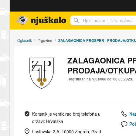
Njuškalo naslovnica
Oglasnik
Trgovine
ZALAGAONICA PROSPER - PRODAJA/OTK
ZALAGAONICA PR
PRODAJA/OTKUP
Registriran na Njuškalu od: 08.05.2023.
Korisnik je verificirao broj telefona u
Naz
državi: Hrvatska
Poš
Lastovska 2 A, 10000 Zagreb, Grad