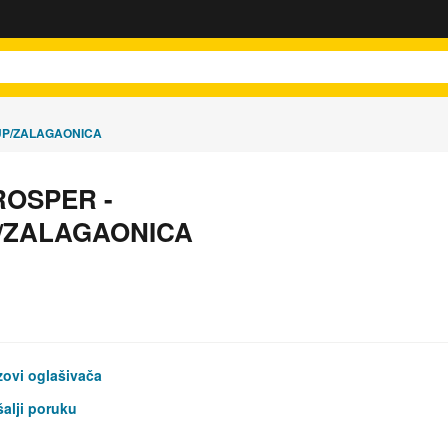
UP/ZALAGAONICA
OSPER -
/ZALAGAONICA
ovi oglašivača
alji poruku