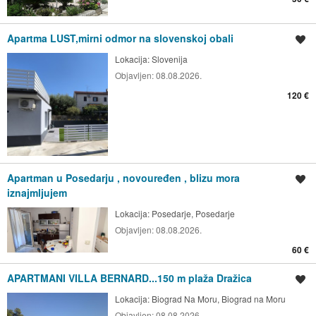
Apartma LUST,mirni odmor na slovenskoj obali
Spremi oglas
Lokacija:
Slovenija
Objavljen:
08.08.2026.
120 €
Apartman u Posedarju , novouređen , blizu mora
Spremi oglas
iznajmljujem
Lokacija:
Posedarje, Posedarje
Objavljen:
08.08.2026.
60 €
APARTMANI VILLA BERNARD...150 m plaža Dražica
Spremi oglas
Lokacija:
Biograd Na Moru, Biograd na Moru
Objavljen:
08.08.2026.