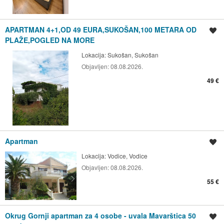
APARTMAN 4+1,OD 49 EURA,SUKOŠAN,100 METARA OD
Spremi oglas
PLAŽE,POGLED NA MORE
Lokacija:
Sukošan, Sukošan
Objavljen:
08.08.2026.
49 €
Apartman
Spremi oglas
Lokacija:
Vodice, Vodice
Objavljen:
08.08.2026.
55 €
Okrug Gornji apartman za 4 osobe - uvala Mavarštica 50
Spremi oglas