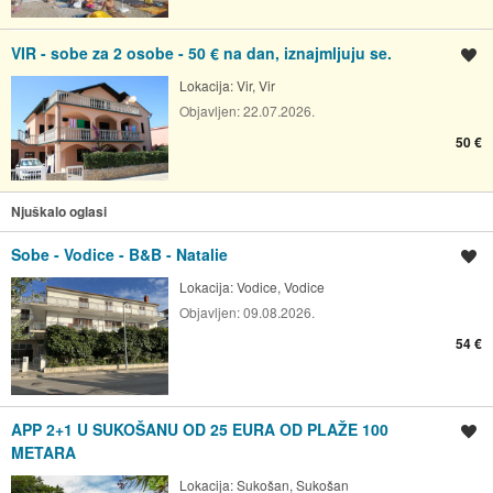
VIR - sobe za 2 osobe - 50 € na dan, iznajmljuju se.
Spremi oglas
Lokacija:
Vir, Vir
Objavljen:
22.07.2026.
50 €
Njuškalo oglasi
Sobe - Vodice - B&B - Natalie
Spremi oglas
Lokacija:
Vodice, Vodice
Objavljen:
09.08.2026.
54 €
APP 2+1 U SUKOŠANU OD 25 EURA OD PLAŽE 100
Spremi oglas
METARA
Lokacija:
Sukošan, Sukošan