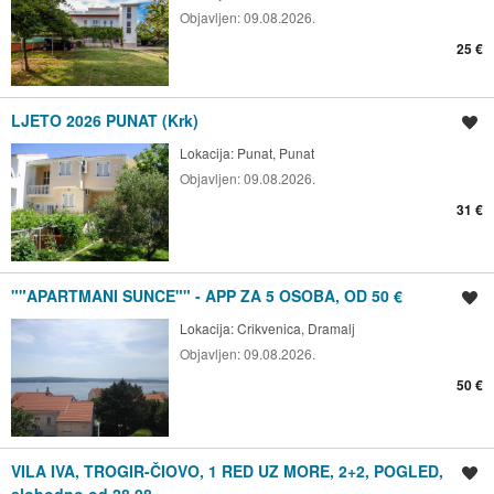
Objavljen:
09.08.2026.
25 €
LJETO 2026 PUNAT (Krk)
Spremi oglas
Lokacija:
Punat, Punat
Objavljen:
09.08.2026.
31 €
""APARTMANI SUNCE"" - APP ZA 5 OSOBA, OD 50 €
Spremi oglas
Lokacija:
Crikvenica, Dramalj
Objavljen:
09.08.2026.
50 €
VILA IVA, TROGIR-ČIOVO, 1 RED UZ MORE, 2+2, POGLED,
Spremi oglas