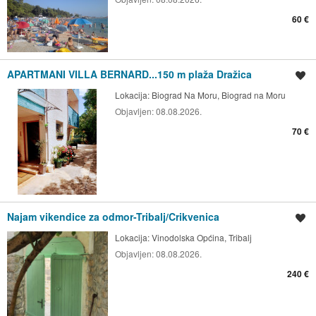
60 €
APARTMANI VILLA BERNARD...150 m plaža Dražica
Spremi oglas
Lokacija:
Biograd Na Moru, Biograd na Moru
Objavljen:
08.08.2026.
70 €
Najam vikendice za odmor-Tribalj/Crikvenica
Spremi oglas
Lokacija:
Vinodolska Općina, Tribalj
Objavljen:
08.08.2026.
240 €