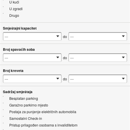
U kući
U zgradi
Drugo
Smještajni kapacitet
do
Broj spavaćih soba
do
Broj kreveta
do
Sadržaj smještaja
Besplatan parking
Garažno parkirno mjesto
Postaja za punjenje električnih automobila
Samostalni Check-in
Pristup prilagođen osobama s invaliditetom