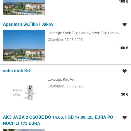
100 €
Apartman Sv.Filip i Jakov
Spremi oglas
Lokacija:
Sveti Filip I Jakov, Sveti Filip i Jakov
Objavljen:
07.08.2026.
100 €
soba otok Krk
Spremi oglas
Lokacija:
Krk, Vrh
Objavljen:
07.08.2026.
30 €
AKCIJA ZA 2 OSOBE DO 14.06. I OD 14.09...25 EURA PO
Spremi oglas
NOĆI ILI 175 EURA