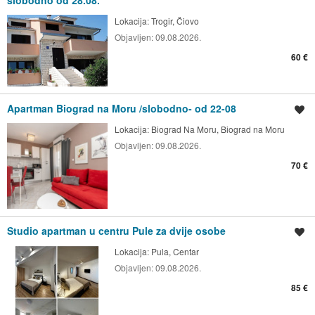
slobodno od 28.08.
Lokacija:
Trogir, Čiovo
Objavljen:
09.08.2026.
60 €
Apartman Biograd na Moru /slobodno- od 22-08
Spremi oglas
Lokacija:
Biograd Na Moru, Biograd na Moru
Objavljen:
09.08.2026.
70 €
Studio apartman u centru Pule za dvije osobe
Spremi oglas
Lokacija:
Pula, Centar
Objavljen:
09.08.2026.
85 €