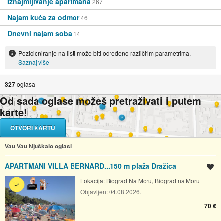
Iznajmljivanje apartmana
267
Najam kuća za odmor
46
Dnevni najam soba
14
Pozicioniranje na listi može biti određeno različitim parametrima.
Saznaj više
327
oglasa
Od sada oglase možeš pretraživati i putem
karte!
OTVORI KARTU
Vau Vau Njuškalo oglasi
APARTMANI VILLA BERNARD...150 m plaža Dražica
Spremi oglas
Lokacija:
Biograd Na Moru, Biograd na Moru
Objavljen:
04.08.2026.
70 €