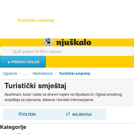
Hrana i piće
Turistički smještaj
Poslovi
Njuškalo naslovnica
PREDAJ OGLAS
Oglasnik
…
Marketplace
Turistički smještaj
Turistički smještaj
Apartmani, kuće i sobe za dnevni najam na Njuskalo.hr. Oglasi privatnog
smještaja sa cijenama, slikama i kontakt informacijama.
FILTERI
SORTIRAJ
NAJNOVIJI
Kategorije