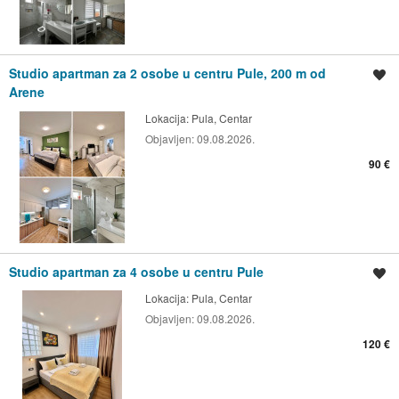
Studio apartman za 2 osobe u centru Pule, 200 m od
Spremi oglas
Arene
Lokacija:
Pula, Centar
Objavljen:
09.08.2026.
90 €
Studio apartman za 4 osobe u centru Pule
Spremi oglas
Lokacija:
Pula, Centar
Objavljen:
09.08.2026.
120 €