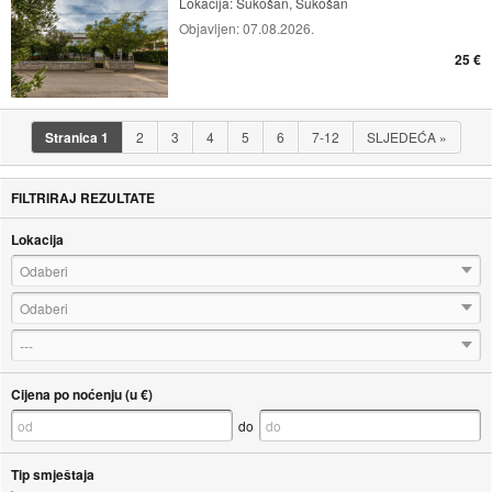
Lokacija:
Sukošan, Sukošan
Objavljen:
07.08.2026.
25 €
Stranica
1
2
3
4
5
6
7-12
SLJEDEĆA
»
FILTRIRAJ REZULTATE
Lokacija
Odaberi
Odaberi
---
Cijena po noćenju (u €)
do
Tip smještaja