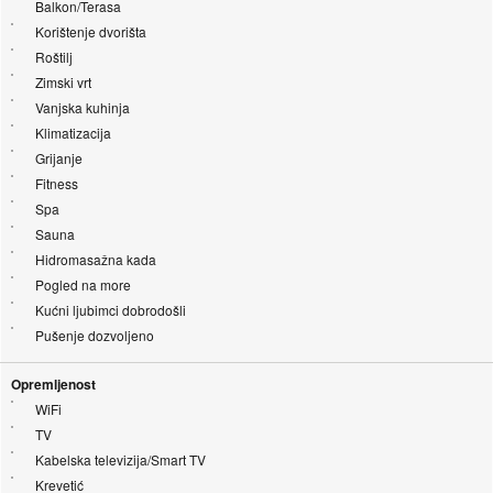
Balkon/Terasa
Korištenje dvorišta
Roštilj
Zimski vrt
Vanjska kuhinja
Klimatizacija
Grijanje
Fitness
Spa
Sauna
Hidromasažna kada
Pogled na more
Kućni ljubimci dobrodošli
Pušenje dozvoljeno
Opremljenost
WiFi
TV
Kabelska televizija/Smart TV
Krevetić