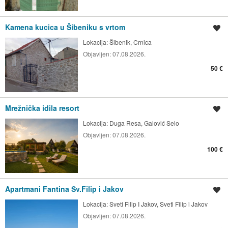
Kamena kucica u Šibeniku s vrtom
Spremi oglas
Lokacija:
Šibenik, Crnica
Objavljen:
07.08.2026.
50 €
Mrežnička idila resort
Spremi oglas
Lokacija:
Duga Resa, Galović Selo
Objavljen:
07.08.2026.
100 €
Apartmani Fantina Sv.Filip i Jakov
Spremi oglas
Lokacija:
Sveti Filip I Jakov, Sveti Filip i Jakov
Objavljen:
07.08.2026.