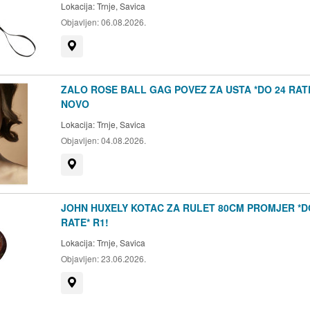
Lokacija:
Trnje, Savica
Objavljen:
06.08.2026.
Prikaži na mapi
ZALO ROSE BALL GAG POVEZ ZA USTA *DO 24 RAT
NOVO
Lokacija:
Trnje, Savica
Objavljen:
04.08.2026.
Prikaži na mapi
JOHN HUXELY KOTAC ZA RULET 80CM PROMJER *D
RATE* R1!
Lokacija:
Trnje, Savica
Objavljen:
23.06.2026.
Prikaži na mapi