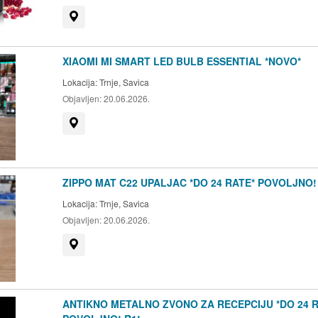
Prikaži na mapi
XIAOMI MI SMART LED BULB ESSENTIAL *NOVO*
Lokacija:
Trnje, Savica
Objavljen:
20.06.2026.
Prikaži na mapi
ZIPPO MAT C22 UPALJAC *DO 24 RATE* POVOLJNO!
Lokacija:
Trnje, Savica
Objavljen:
20.06.2026.
Prikaži na mapi
ANTIKNO METALNO ZVONO ZA RECEPCIJU *DO 24 R