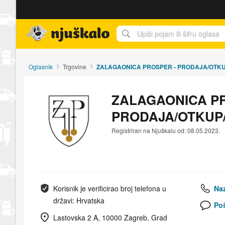
Njuškalo naslovnica
Oglasnik
Trgovine
ZALAGAONICA PROSPER - PRODAJA/OTK
ZALAGAONICA PR
PRODAJA/OTKUP
Registriran na Njuškalu od: 08.05.2023.
Korisnik je verificirao broj telefona u
Naz
državi: Hrvatska
Poš
Lastovska 2 A, 10000 Zagreb, Grad