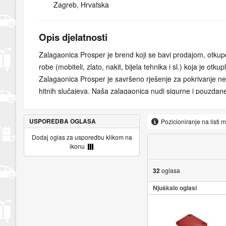
Zagreb, Hrvatska
Opis djelatnosti
Zalagaonica Prosper je brend koji se bavi prodajom, otku
robe (mobiteli, zlato, nakit, bijela tehnika i sl.) koja je otku
Zalagaonica Prosper je savršeno rješenje za pokrivanje neo
hitnih slučajeva. Naša zalagaonica nudi sigurne i pouzdane
zalaganja dragocjenosti. Uz naše stručne procjenitelje i n
sustave, možete nam se povjeriti za sve svoje financijske po
USPOREDBA OGLASA
Pozicioniranje na listi 
svoje dragocjenosti na siguran način i dobijte gotovinu na 
Dodaj oglas za usporedbu klikom na
konkurentne cijene i fleksibilne uvjete koji odgovaraju vaš
ikonu
danas za transakcije bez muke. Naša misija je kupcima pru
uslugu i poštene cijene za njihove artikle.
32
oglasa
Bilo da vam je potreban brzi zajam ili tražite izvrsnu ponu
Njuškalo oglasi
naše iskusno osoblje je tu da vam pomogne. Ponosimo se
integritetom i predanošću zadovoljstvu kupaca. Posjetite n
možemo ponuditi.