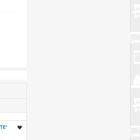
TE*
Spremi oglas