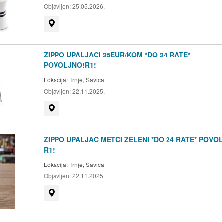
Objavljen:
25.05.2026.
Prikaži na mapi
ZIPPO UPALJACI 25EUR/KOM *DO 24 RATE*
POVOLJNO!R1!
Lokacija:
Trnje, Savica
Objavljen:
22.11.2025.
Prikaži na mapi
ZIPPO UPALJAC METCI ZELENI *DO 24 RATE* POVO
R1!
Lokacija:
Trnje, Savica
Objavljen:
22.11.2025.
Prikaži na mapi