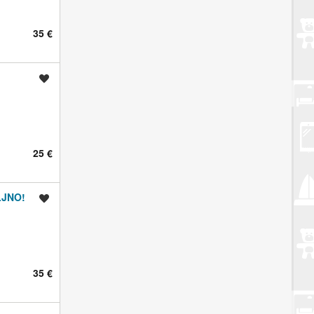
35 €
Spremi oglas
25 €
LJNO!
Spremi oglas
35 €