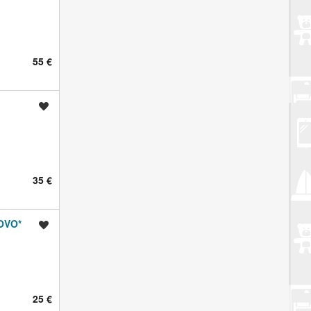
55 €
Spremi oglas
35 €
OVO*
Spremi oglas
25 €