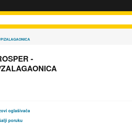
UP/ZALAGAONICA
OSPER -
/ZALAGAONICA
ovi oglašivača
alji poruku