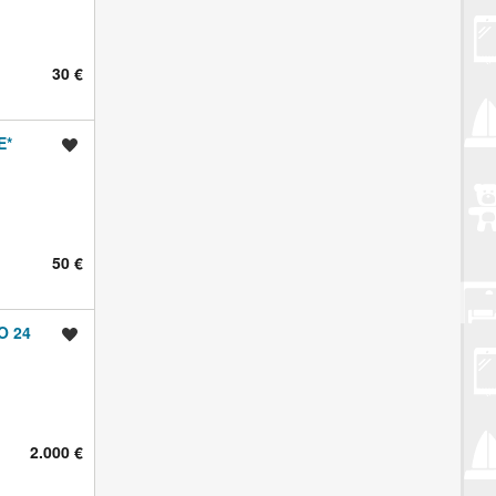
30 €
E*
Spremi oglas
50 €
O 24
Spremi oglas
2.000 €