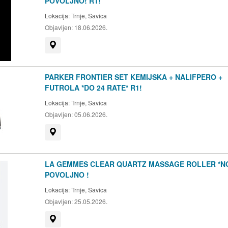
POVOLJNO! R1!
Lokacija:
Trnje, Savica
Objavljen:
18.06.2026.
Prikaži na mapi
PARKER FRONTIER SET KEMIJSKA + NALIFPERO +
FUTROLA *DO 24 RATE* R1!
Lokacija:
Trnje, Savica
Objavljen:
05.06.2026.
Prikaži na mapi
LA GEMMES CLEAR QUARTZ MASSAGE ROLLER *N
POVOLJNO !
Lokacija:
Trnje, Savica
Objavljen:
25.05.2026.
Prikaži na mapi