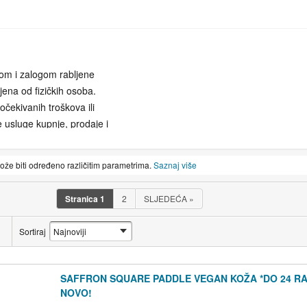
pom i zalogom rabljene
pljena od fizičkih osoba.
čekivanih troškova ili
 usluge kupnje, prodaje i
ajsuvremenije sigurnosne
trebe. Založite ili prodajte
može biti određeno različitim parametrima.
Saznaj više
licu mjesta. Nudimo
im potrebama. Posjetite nas
Stranica
1
2
SLJEDEĆA
»
žiti najbolju moguću
Sortiraj
du unikatnih predmeta,
 svojim poštenjem,
SAFFRON SQUARE PADDLE VEGAN KOŽA *DO 24 RA
as danas i vidite što vam
NOVO!