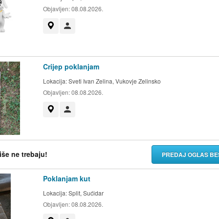
Objavljen:
08.08.2026.
Prikaži na mapi
Korisnik nije trgovac
Crijep poklanjam
Lokacija:
Sveti Ivan Zelina, Vukovje Zelinsko
Objavljen:
08.08.2026.
Prikaži na mapi
Korisnik nije trgovac
više ne trebaju!
PREDAJ OGLAS BE
Poklanjam kut
Lokacija:
Split, Sućidar
Objavljen:
08.08.2026.