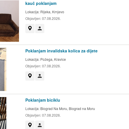
kauč poklanjam
Lokacija:
Rijeka, Krnjevo
Objavljen:
07.08.2026.
Prikaži na mapi
Korisnik nije trgovac
Poklanjam invalidska kolica za dijete
Lokacija:
Požega, Kravice
Objavljen:
07.08.2026.
Prikaži na mapi
Korisnik nije trgovac
Poklanjam biciklu
Lokacija:
Biograd Na Moru, Biograd na Moru
Objavljen:
07.08.2026.
Prikaži na mapi
Korisnik nije trgovac