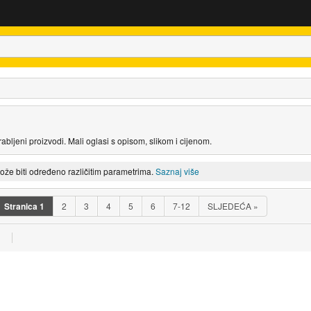
abljeni proizvodi. Mali oglasi s opisom, slikom i cijenom.
može biti određeno različitim parametrima.
Saznaj više
Stranica
1
2
3
4
5
6
7-12
SLJEDEĆA
»