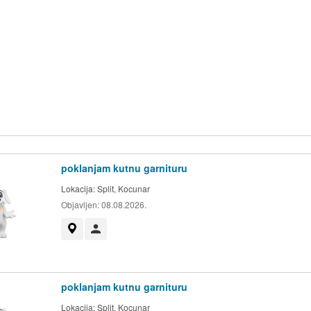
poklanjam kutnu garnituru
Lokacija:
Split, Kocunar
Objavljen:
08.08.2026.
Prikaži na mapi
Korisnik nije trgovac
poklanjam kutnu garnituru
Lokacija:
Split, Kocunar