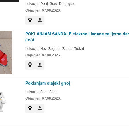
Lokacija:
Donji Grad, Donji grad
Objavljen:
07.08.2026.
Prikaži na mapi
Korisnik nije trgovac
POKLANJAM SANDALE efektne i lagane za ljetne da
(39)❗️
Lokacija:
Novi Zagreb - Zapad, Trokut
Objavljen:
07.08.2026.
Prikaži na mapi
Korisnik nije trgovac
Poklanjam stajski gnoj
Lokacija:
Senj, Senj
Objavljen:
07.08.2026.
Prikaži na mapi
Korisnik nije trgovac