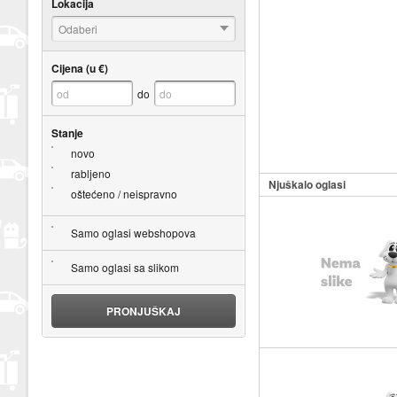
Lokacija
Odaberi
Cijena (u €)
do
Stanje
novo
rabljeno
Njuškalo oglasi
oštećeno / neispravno
Samo oglasi webshopova
Samo oglasi sa slikom
PRONJUŠKAJ