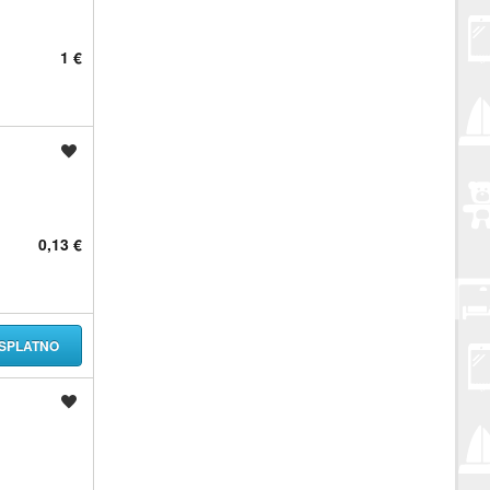
1 €
Spremi oglas
0,13 €
SPLATNO
Spremi oglas