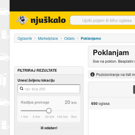
Njuškalo naslovnica
Oglasnik
Marketplace
Ostalo
Poklanjamo
Poklanjam
Sve na poklon. Besplatni r
FILTRIRAJ REZULTATE
Pozicioniranje na listi 
Unesi željenu lokaciju
20
Radijus pretrage
km
650
oglasa
1 km
5 km
20 km
100 km
Sve
ili odaberi