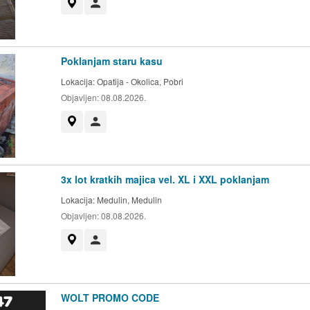
Prikaži na mapi
Korisnik nije trgovac
Poklanjam staru kasu
Lokacija:
Opatija - Okolica, Pobri
Objavljen:
08.08.2026.
Prikaži na mapi
Korisnik nije trgovac
3x lot kratkih majica vel. XL i XXL poklanjam
Lokacija:
Medulin, Medulin
Objavljen:
08.08.2026.
Prikaži na mapi
Korisnik nije trgovac
WOLT PROMO CODE