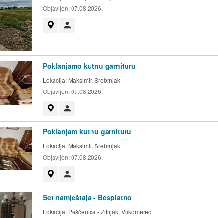
Objavljen:
07.08.2026.
Prikaži na mapi
Korisnik nije trgovac
Poklanjamo kutnu garnituru
Lokacija:
Maksimir, Srebrnjak
Objavljen:
07.08.2026.
Prikaži na mapi
Korisnik nije trgovac
Poklanjam kutnu garnituru
Lokacija:
Maksimir, Srebrnjak
Objavljen:
07.08.2026.
Prikaži na mapi
Korisnik nije trgovac
Set namještaja - Besplatno
Lokacija:
Peščenica - Žitnjak, Vukomerec