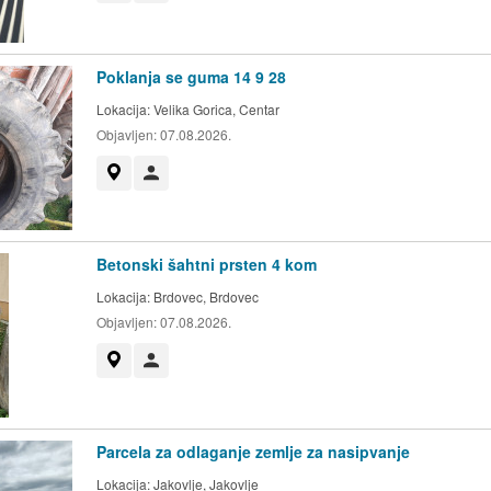
Poklanja se guma 14 9 28
Lokacija:
Velika Gorica, Centar
Objavljen:
07.08.2026.
Prikaži na mapi
Korisnik nije trgovac
Betonski šahtni prsten 4 kom
Lokacija:
Brdovec, Brdovec
Objavljen:
07.08.2026.
Prikaži na mapi
Korisnik nije trgovac
Parcela za odlaganje zemlje za nasipvanje
Lokacija:
Jakovlje, Jakovlje