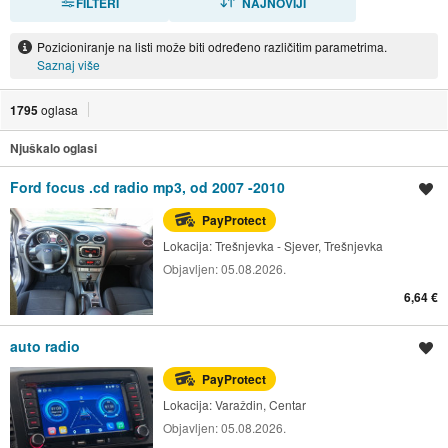
FILTERI
NAJNOVIJI
Pozicioniranje na listi može biti određeno različitim parametrima.
Saznaj više
1795
oglasa
Njuškalo oglasi
Ford focus .cd radio mp3, od 2007 -2010
Spremi oglas
PayProtect
Lokacija:
Trešnjevka - Sjever, Trešnjevka
Objavljen:
05.08.2026.
6,64 €
auto radio
Spremi oglas
PayProtect
Lokacija:
Varaždin, Centar
Objavljen:
05.08.2026.