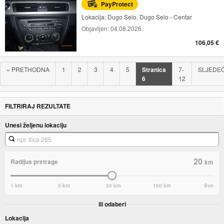
PayProtect
Lokacija:
Dugo Selo, Dugo Selo - Centar
Objavljen:
04.08.2026.
106,05 €
«
PRETHODNA
1
2
3
4
5
Stranica
7-
SLJEDE
6
12
FILTRIRAJ REZULTATE
Unesi željenu lokaciju
20
Radijus pretrage
km
1 km
5 km
20 km
100 km
Sve
ili odaberi
Lokacija