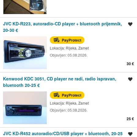
JVC KD-R223, autoradio-CD player + bluetooth prijemnik,
Spremi oglas
20-30 €
PayProtect
Lokacija:
Rijeka, Zamet
Objavljen:
05.08.2026.
30 €
Kenwood KDC 3051, CD player ne radi, radio ispravan,
Spremi oglas
bluetooth 20-25 €
PayProtect
Lokacija:
Rijeka, Zamet
Objavljen:
05.08.2026.
25 €
JVC KD-R452 autoradio/CD/USB player + bluetooth, 20-25
Spremi oglas