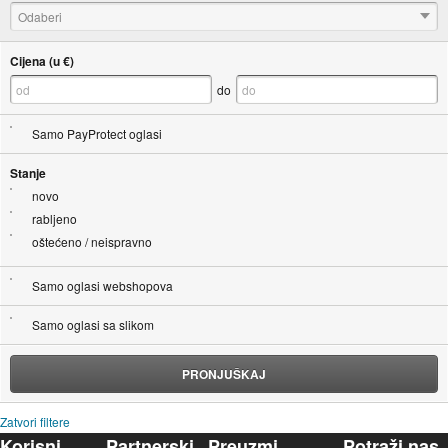
Odaberi
Cijena (u €)
do
Samo PayProtect oglasi
Stanje
novo
rabljeno
oštećeno / neispravno
Samo oglasi webshopova
Samo oglasi sa slikom
PRONJUŠKAJ
Zatvori filtere
Korisni
Partnerski
Preuzmi
Potraži nas