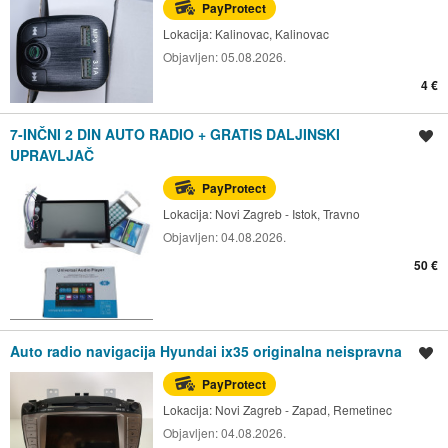
PayProtect
Lokacija:
Kalinovac, Kalinovac
Objavljen:
05.08.2026.
4 €
7-INČNI 2 DIN AUTO RADIO + GRATIS DALJINSKI
Spremi oglas
UPRAVLJAČ
PayProtect
Lokacija:
Novi Zagreb - Istok, Travno
Objavljen:
04.08.2026.
50 €
Auto radio navigacija Hyundai ix35 originalna neispravna
Spremi oglas
PayProtect
Lokacija:
Novi Zagreb - Zapad, Remetinec
Objavljen:
04.08.2026.