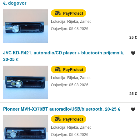
€, dogovor
PayProtect
Lokacija:
Rijeka, Zamet
Objavljen:
05.08.2026.
25 €
JVC KD-R421, autoradio/CD player + bluetooth prijemnik,
Spremi oglas
20-25 €
PayProtect
Lokacija:
Rijeka, Zamet
Objavljen:
05.08.2026.
25 €
Pioneer MVH-X370BT autoradio/USB/bluetooth, 20-25 €
Spremi oglas
PayProtect
Lokacija:
Rijeka, Zamet
Objavljen:
05.08.2026.