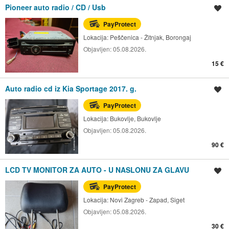
Pioneer auto radio / CD / Usb
Spremi oglas
PayProtect
Lokacija:
Peščenica - Žitnjak, Borongaj
Objavljen:
05.08.2026.
15 €
Auto radio cd iz Kia Sportage 2017. g.
Spremi oglas
PayProtect
Lokacija:
Bukovlje, Bukovlje
Objavljen:
05.08.2026.
90 €
LCD TV MONITOR ZA AUTO - U NASLONU ZA GLAVU
Spremi oglas
PayProtect
Lokacija:
Novi Zagreb - Zapad, Siget
Objavljen:
05.08.2026.
30 €