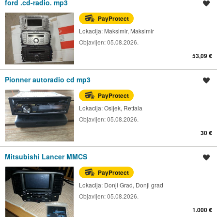
ford .cd-radio. mp3
Spremi oglas
PayProtect
Lokacija:
Maksimir, Maksimir
Objavljen:
05.08.2026.
53,09 €
Pionner autoradio cd mp3
Spremi oglas
PayProtect
Lokacija:
Osijek, Retfala
Objavljen:
05.08.2026.
30 €
Mitsubishi Lancer MMCS
Spremi oglas
PayProtect
Lokacija:
Donji Grad, Donji grad
Objavljen:
05.08.2026.
1.000 €