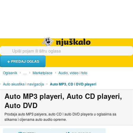
Hrana i piće
Turistički smještaj
Poslovi
Njuškalo naslovnica
PREDAJ OGLAS
Oglasnik
…
Marketplace
Audio, video i foto
Auto akustika i navigacija
Auto MP3, CD i DVD playeri
Auto MP3 playeri, Auto CD playeri,
Auto DVD
Prodaja auto MP3 palyera, auto CD i auto DVD playera u oglasima sa
slikama i cijenama auto audio opreme.
SORTIRAJ