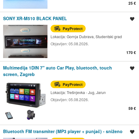
25 €
SONY XR-M510 BLACK PANEL
Spremi oglas
PayProtect
Lokacija:
Gornja Dubrava, Studentski grad
Objavljen:
05.08.2026.
170 €
Multimedija 1DIN 7" auto Car Play, bluetooth, touch
Spremi oglas
screen, Zagreb
PayProtect
Lokacija:
Trešnjevka - Jug, Jarun
Objavljen:
05.08.2026.
59 €
Bluetooth FM transmiter (MP3 player + punjač) - sniženo
Spremi oglas