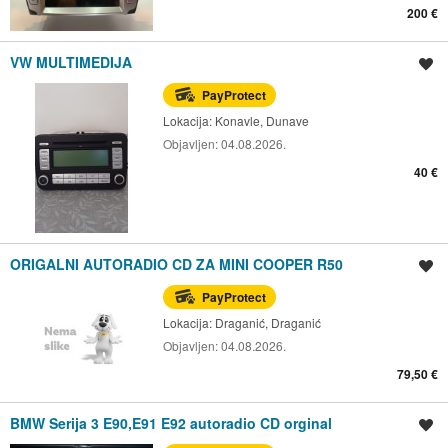
200 €
VW MULTIMEDIJA
Spremi oglas
PayProtect
Lokacija:
Konavle, Dunave
Objavljen:
04.08.2026.
40 €
ORIGALNI AUTORADIO CD ZA MINI COOPER R50
Spremi oglas
PayProtect
Lokacija:
Draganić, Draganić
Objavljen:
04.08.2026.
79,50 €
BMW Serija 3 E90,E91 E92 autoradio CD orginal
Spremi oglas