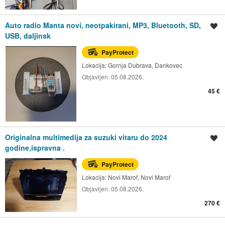
Auto radio Manta novi, neotpakirani, MP3, Bluetooth, SD,
Spremi oglas
USB, daljinsk
PayProtect
Lokacija:
Gornja Dubrava, Dankovec
Objavljen:
05.08.2026.
45 €
Originalna multimedija za suzuki vitaru do 2024
Spremi oglas
godine,ispravna .
PayProtect
Lokacija:
Novi Marof, Novi Marof
Objavljen:
05.08.2026.
270 €