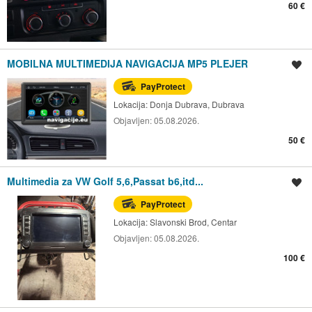
60 €
MOBILNA MULTIMEDIJA NAVIGACIJA MP5 PLEJER
Spremi oglas
PayProtect
Lokacija:
Donja Dubrava, Dubrava
Objavljen:
05.08.2026.
50 €
Multimedia za VW Golf 5,6,Passat b6,itd...
Spremi oglas
PayProtect
Lokacija:
Slavonski Brod, Centar
Objavljen:
05.08.2026.
100 €