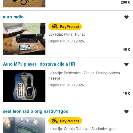
280 €
auto radio
Spremi oglas
PayProtect
Lokacija:
Punat, Punat
Objavljen:
04.08.2026.
40 €
Auto MP3 player , dostava cijela HR
Spremi oglas
Lokacija:
Peščenica - Žitnjak, Folnegovićevo
naselje
Objavljen:
04.08.2026.
10 €
seat leon radio original 2011god
Spremi oglas
PayProtect
Lokacija:
Gornja Dubrava, Studentski grad