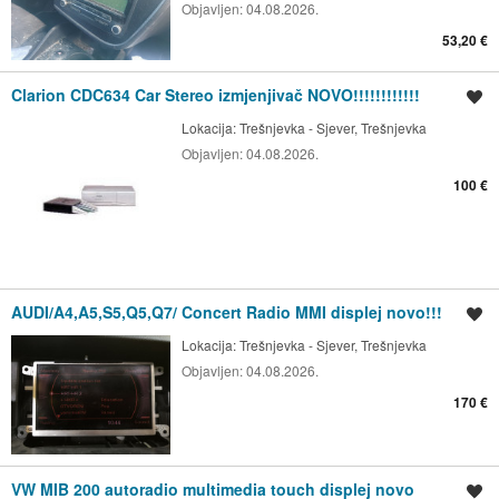
Objavljen:
04.08.2026.
53,20 €
Clarion CDC634 Car Stereo izmjenjivač NOVO!!!!!!!!!!!!
Spremi oglas
Lokacija:
Trešnjevka - Sjever, Trešnjevka
Objavljen:
04.08.2026.
100 €
AUDI/A4,A5,S5,Q5,Q7/ Concert Radio MMI displej novo!!!
Spremi oglas
Lokacija:
Trešnjevka - Sjever, Trešnjevka
Objavljen:
04.08.2026.
170 €
VW MIB 200 autoradio multimedia touch displej novo
Spremi oglas