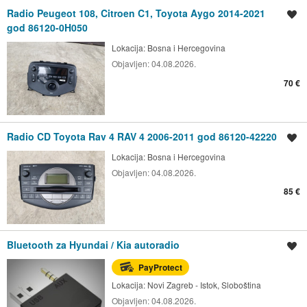
Radio Peugeot 108, Citroen C1, Toyota Aygo 2014-2021
Spremi oglas
god 86120-0H050
Lokacija:
Bosna i Hercegovina
Objavljen:
04.08.2026.
70 €
Radio CD Toyota Rav 4 RAV 4 2006-2011 god 86120-42220
Spremi oglas
Lokacija:
Bosna i Hercegovina
Objavljen:
04.08.2026.
85 €
Bluetooth za Hyundai / Kia autoradio
Spremi oglas
PayProtect
Lokacija:
Novi Zagreb - Istok, Sloboština
Objavljen:
04.08.2026.