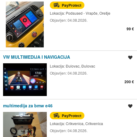
PayProtect
Lokacija:
Podsused - Vrapče, Orešje
Objavljen:
04.08.2026.
99 €
VW MULTIMEDIJA I NAVIGACIJA
Spremi oglas
Lokacija:
Đulovac, Đulovac
Objavljen:
04.08.2026.
200 €
multimedija za bmw e46
Spremi oglas
PayProtect
Lokacija:
Crikvenica, Crikvenica
Objavljen:
04.08.2026.