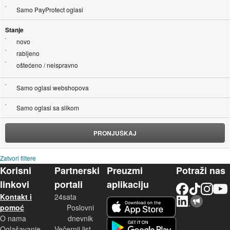
Samo PayProtect oglasi
Stanje
novo
rabljeno
oštećeno / neispravno
Samo oglasi webshopova
Samo oglasi sa slikom
PRONJUŠKAJ
Zatvori filtere
Korisni
Partnerski
Preuzmi
Potraži nas
linkovi
portali
aplikaciju
Facebook
TikTok
Instagram
YouTu
Kontakt i
24sata
LinkedIn
Njuškalo blog
iOS aplikacija
pomoć
Poslovni
O nama
dnevnik
Android aplikacija
Oglašavanje
Večernji list