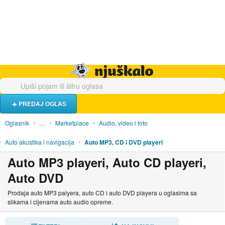
Hrana i piće
Turistički smještaj
Poslovi
Njuškalo naslovnica
PREDAJ OGLAS
Oglasnik
…
Marketplace
Audio, video i foto
Auto akustika i navigacija
Auto MP3, CD i DVD playeri
Auto MP3 playeri, Auto CD playeri,
Auto DVD
Prodaja auto MP3 palyera, auto CD i auto DVD playera u oglasima sa
slikama i cijenama auto audio opreme.
SORTIRAJ