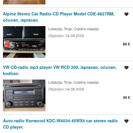
Alpine Stereo Car Radio-CD Player Model CDE-9827RM,
Spremi oglas
očuvan, ispravan.
Lokacija:
Trnje, Cvjetno naselje
Objavljen:
04.08.2026.
80 €
VW CD-radio mp3 player VW RCD 200, ispravan, očuvan,
Spremi oglas
kodiran.
Lokacija:
Trnje, Cvjetno naselje
Objavljen:
04.08.2026.
40 €
Auto-radio Kenwood KDC-W4034 45WX4 car stereo radio
Spremi oglas
CD player.