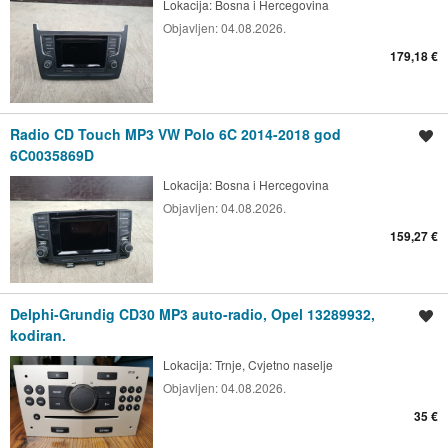
Lokacija:
Bosna i Hercegovina
Objavljen:
04.08.2026.
179,18 €
Radio CD Touch MP3 VW Polo 6C 2014-2018 god
Spremi oglas
6C0035869D
Lokacija:
Bosna i Hercegovina
Objavljen:
04.08.2026.
159,27 €
Delphi-Grundig CD30 MP3 auto-radio, Opel 13289932,
Spremi oglas
kodiran.
Lokacija:
Trnje, Cvjetno naselje
Objavljen:
04.08.2026.
35 €