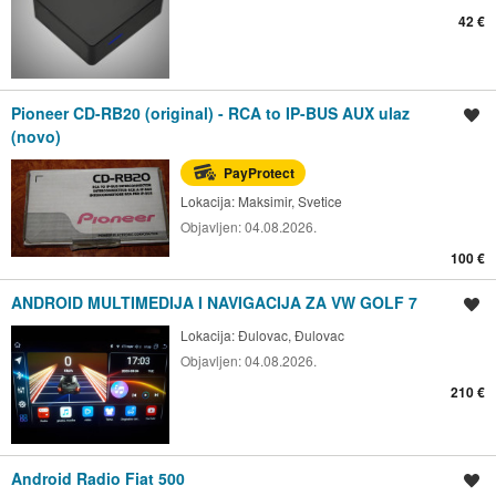
42 €
Pioneer CD-RB20 (original) - RCA to IP-BUS AUX ulaz
Spremi oglas
(novo)
PayProtect
Lokacija:
Maksimir, Svetice
Objavljen:
04.08.2026.
100 €
ANDROID MULTIMEDIJA I NAVIGACIJA ZA VW GOLF 7
Spremi oglas
Lokacija:
Đulovac, Đulovac
Objavljen:
04.08.2026.
210 €
Android Radio Fiat 500
Spremi oglas