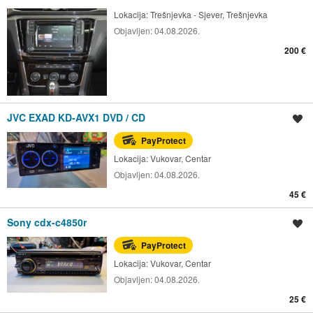
Lokacija:
Trešnjevka - Sjever, Trešnjevka
Objavljen:
04.08.2026.
200 €
JVC EXAD KD-AVX1 DVD / CD
Spremi oglas
PayProtect
Lokacija:
Vukovar, Centar
Objavljen:
04.08.2026.
45 €
Sony cdx-c4850r
Spremi oglas
PayProtect
Lokacija:
Vukovar, Centar
Objavljen:
04.08.2026.
25 €