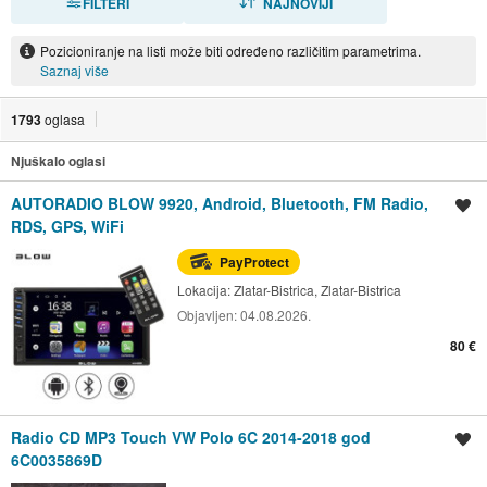
FILTERI
NAJNOVIJI
Pozicioniranje na listi može biti određeno različitim parametrima.
Saznaj više
1793
oglasa
Njuškalo oglasi
AUTORADIO BLOW 9920, Android, Bluetooth, FM Radio,
Spremi oglas
RDS, GPS, WiFi
PayProtect
Lokacija:
Zlatar-Bistrica, Zlatar-Bistrica
Objavljen:
04.08.2026.
80 €
Radio CD MP3 Touch VW Polo 6C 2014-2018 god
Spremi oglas
6C0035869D