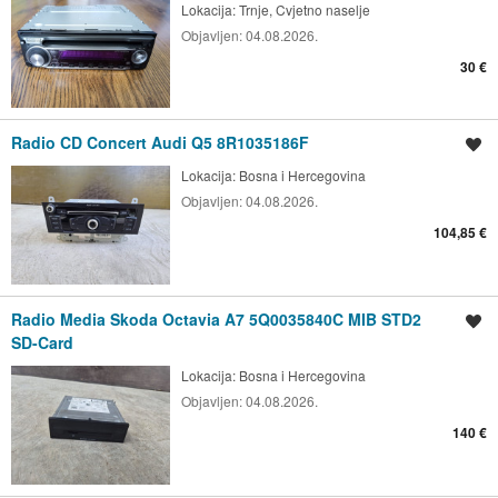
Lokacija:
Trnje, Cvjetno naselje
Objavljen:
04.08.2026.
30 €
Radio CD Concert Audi Q5 8R1035186F
Spremi oglas
Lokacija:
Bosna i Hercegovina
Objavljen:
04.08.2026.
104,85 €
Radio Media Skoda Octavia A7 5Q0035840C MIB STD2
Spremi oglas
SD-Card
Lokacija:
Bosna i Hercegovina
Objavljen:
04.08.2026.
140 €