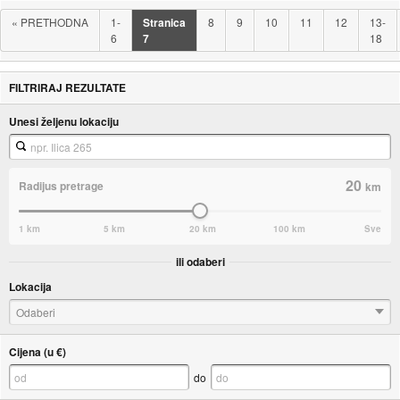
«
PRETHODNA
1-
Stranica
8
9
10
11
12
13-
6
7
18
FILTRIRAJ REZULTATE
Unesi željenu lokaciju
20
Radijus pretrage
km
1 km
5 km
20 km
100 km
Sve
ili odaberi
Lokacija
Odaberi
Cijena (u €)
do