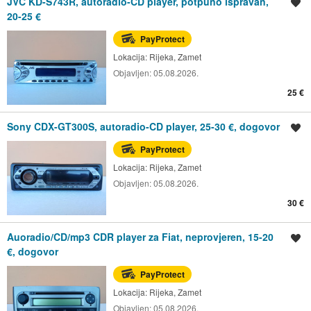
JVC KD-S743R, autoradio-CD player, potpuno ispravan,
Spremi oglas
20-25 €
PayProtect
Lokacija:
Rijeka, Zamet
Objavljen:
05.08.2026.
25 €
Sony CDX-GT300S, autoradio-CD player, 25-30 €, dogovor
Spremi oglas
PayProtect
Lokacija:
Rijeka, Zamet
Objavljen:
05.08.2026.
30 €
Auoradio/CD/mp3 CDR player za Fiat, neprovjeren, 15-20
Spremi oglas
€, dogovor
PayProtect
Lokacija:
Rijeka, Zamet
Objavljen:
05.08.2026.