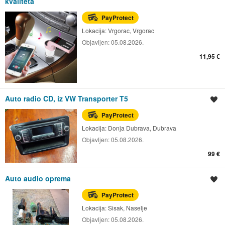
kvaliteta
PayProtect
Lokacija:
Vrgorac, Vrgorac
Objavljen:
05.08.2026.
11,95 €
Auto radio CD, iz VW Transporter T5
Spremi oglas
PayProtect
Lokacija:
Donja Dubrava, Dubrava
Objavljen:
05.08.2026.
99 €
Auto audio oprema
Spremi oglas
PayProtect
Lokacija:
Sisak, Naselje
Objavljen:
05.08.2026.