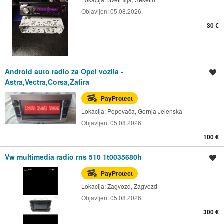
Objavljen:
05.08.2026.
30 €
Android auto radio za Opel vozila -
Spremi oglas
Astra,Vectra,Corsa,Zafira
PayProtect
Lokacija:
Popovača, Gornja Jelenska
Objavljen:
05.08.2026.
100 €
Vw multimedia radio rns 510 1t0035680h
Spremi oglas
PayProtect
Lokacija:
Zagvozd, Zagvozd
Objavljen:
05.08.2026.
300 €