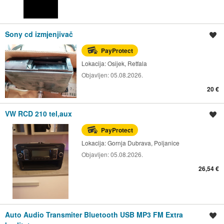
Sony cd izmjenjivač
Spremi oglas
PayProtect
Lokacija:
Osijek, Retfala
Objavljen:
05.08.2026.
20 €
VW RCD 210 tel,aux
Spremi oglas
PayProtect
Lokacija:
Gornja Dubrava, Poljanice
Objavljen:
05.08.2026.
26,54 €
Auto Audio Transmiter Bluetooth USB MP3 FM Extra
Spremi oglas