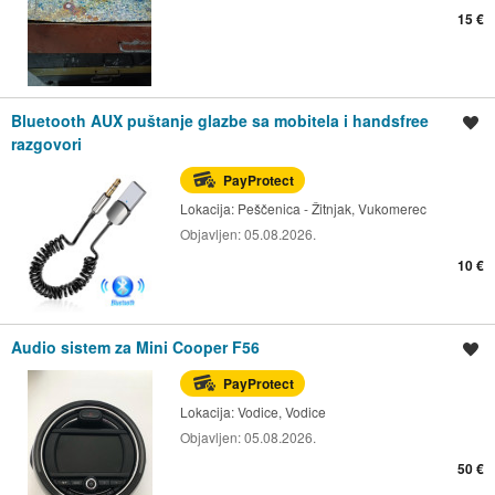
15 €
Bluetooth AUX puštanje glazbe sa mobitela i handsfree
Spremi oglas
razgovori
PayProtect
Lokacija:
Peščenica - Žitnjak, Vukomerec
Objavljen:
05.08.2026.
10 €
Audio sistem za Mini Cooper F56
Spremi oglas
PayProtect
Lokacija:
Vodice, Vodice
Objavljen:
05.08.2026.
50 €