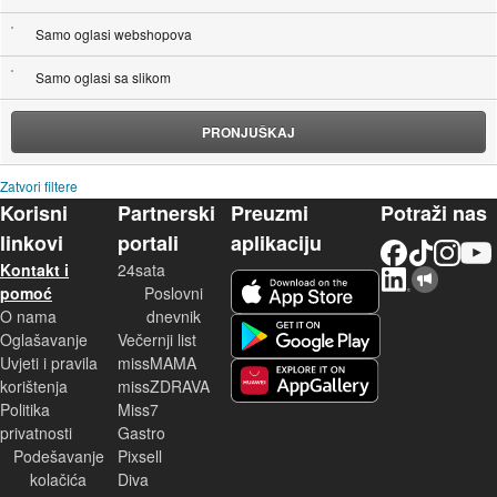
Samo oglasi webshopova
Samo oglasi sa slikom
PRONJUŠKAJ
Zatvori filtere
Korisni
Partnerski
Preuzmi
Potraži nas
linkovi
portali
aplikaciju
Facebook
TikTok
Instagram
YouTu
Kontakt i
24sata
LinkedIn
Njuškalo blog
iOS aplikacija
pomoć
Poslovni
O nama
dnevnik
Android aplikacija
Oglašavanje
Večernji list
Uvjeti i pravila
missMAMA
korištenja
missZDRAVA
Huawei aplikacija
Politika
Miss7
privatnosti
Gastro
Podešavanje
Pixsell
kolačića
Diva