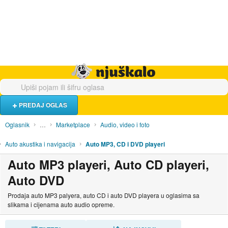
Hrana i piće
Turistički smještaj
Poslovi
Njuškalo naslovnica
PREDAJ OGLAS
Oglasnik
…
Marketplace
Audio, video i foto
Auto akustika i navigacija
Auto MP3, CD i DVD playeri
Auto MP3 playeri, Auto CD playeri,
Auto DVD
Prodaja auto MP3 palyera, auto CD i auto DVD playera u oglasima sa
slikama i cijenama auto audio opreme.
SORTIRAJ