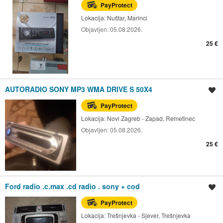
PayProtect
Lokacija:
Nuštar, Marinci
Objavljen:
05.08.2026.
25 €
AUTORADIO SONY MP3 WMA DRIVE S 50X4
Spremi oglas
PayProtect
Lokacija:
Novi Zagreb - Zapad, Remetinec
Objavljen:
05.08.2026.
25 €
Ford radio .c.max .cd radio . sony + cod
Spremi oglas
PayProtect
Lokacija:
Trešnjevka - Sjever, Trešnjevka