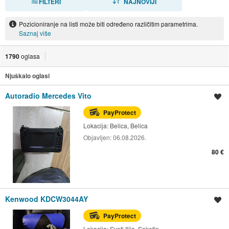
FILTERI
NAJNOVIJI
Pozicioniranje na listi može biti određeno različitim parametrima.
Saznaj više
1790
oglasa
Njuškalo oglasi
Autoradio Mercedes Vito
Spremi oglas
PayProtect
Lokacija:
Belica, Belica
Objavljen:
06.08.2026.
80 €
Kenwood KDCW3044AY
Spremi oglas
PayProtect
Lokacija:
Sveti Ilija, Seketin