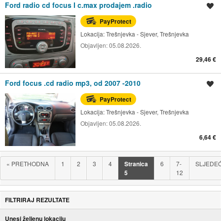
Ford radio cd focus I c.max prodajem .radio
Spremi oglas
PayProtect
Lokacija:
Trešnjevka - Sjever, Trešnjevka
Objavljen:
05.08.2026.
29,46 €
Ford focus .cd radio mp3, od 2007 -2010
Spremi oglas
PayProtect
Lokacija:
Trešnjevka - Sjever, Trešnjevka
Objavljen:
05.08.2026.
6,64 €
«
PRETHODNA
1
2
3
4
Stranica
6
7-
SLJEDE
5
12
FILTRIRAJ REZULTATE
Unesi željenu lokaciju