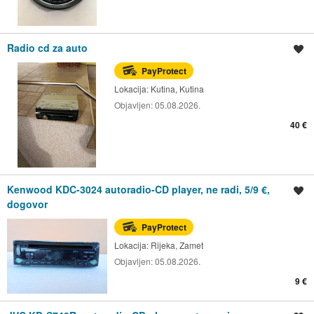
Radio cd za auto
Spremi oglas
PayProtect
Lokacija:
Kutina, Kutina
Objavljen:
05.08.2026.
40 €
Kenwood KDC-3024 autoradio-CD player, ne radi, 5/9 €,
Spremi oglas
dogovor
PayProtect
Lokacija:
Rijeka, Zamet
Objavljen:
05.08.2026.
9 €