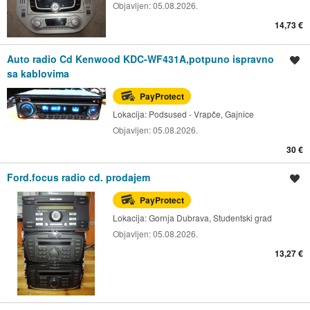
Objavljen:
05.08.2026.
14,73 €
Auto radio Cd Kenwood KDC-WF431A,potpuno ispravno
Spremi oglas
sa kablovima
PayProtect
Lokacija:
Podsused - Vrapče, Gajnice
Objavljen:
05.08.2026.
30 €
Ford.focus radio cd. prodajem
Spremi oglas
PayProtect
Lokacija:
Gornja Dubrava, Studentski grad
Objavljen:
05.08.2026.
13,27 €