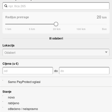
20
Radijus pretrage
km
1 km
5 km
20 km
100 km
Sve
ili odaberi
Lokacija
Odaberi
Cijena (u €)
do
Samo PayProtect oglasi
Stanje
novo
rabljeno
oštećeno / neispravno