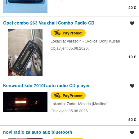
20 €
Opel combo 263 Vauxhall Combo Radio CD
Spremi oglas
PayProtect
Lokacija:
Varaždin - Okolica, Donji Kućan
Objavljen:
05.08.2026.
10 €
Kenwood kdc-7010l auto radio CD player
Spremi oglas
PayProtect
Lokacija:
Zadar, Melada (Maslina)
Objavljen:
05.08.2026.
50 €
novi radio za auto aux bluetooth
Spremi oglas