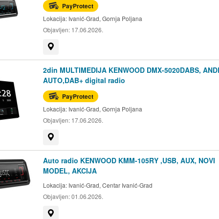
PayProtect
Lokacija:
Ivanić-Grad, Gornja Poljana
Objavljen:
17.06.2026.
Prikaži na mapi
2din MULTIMEDIJA KENWOOD DMX-5020DABS, AND
AUTO,DAB+ digital radio
PayProtect
Lokacija:
Ivanić-Grad, Gornja Poljana
Objavljen:
17.06.2026.
Prikaži na mapi
Auto radio KENWOOD KMM-105RY ,USB, AUX, NOVI
MODEL, AKCIJA
Lokacija:
Ivanić-Grad, Centar Ivanić-Grad
Objavljen:
01.06.2026.
Prikaži na mapi