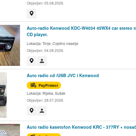
Objavljen:
05.08.2026.
Prikaži na mapi
Auto-radio Kenwood KDC-W4034 45WX4 car stereo r
CD player.
Lokacija:
Trnje, Cvjetno naselje
Objavljen:
04.08.2026.
Prikaži na mapi
Korisnik nije trgovac
Auto radio cd /USB JVC i Kenwood
PayProtect
Lokacija:
Rijeka, Sušak
Objavljen:
28.07.2026.
Prikaži na mapi
Korisnik nije trgovac
Auto radio kasetofon Kenwood KRC - 377RY + nosa