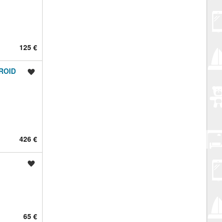
125 €
ROID
Spremi oglas
426 €
Spremi oglas
65 €