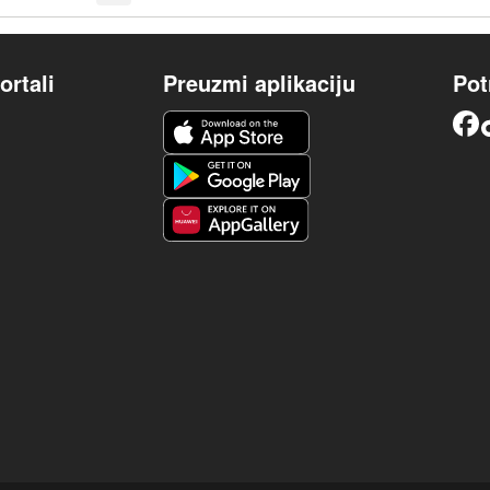
ortali
Preuzmi aplikaciju
Pot
iOS aplikacija
Facebook
Android aplikacija
Huawei aplikacija