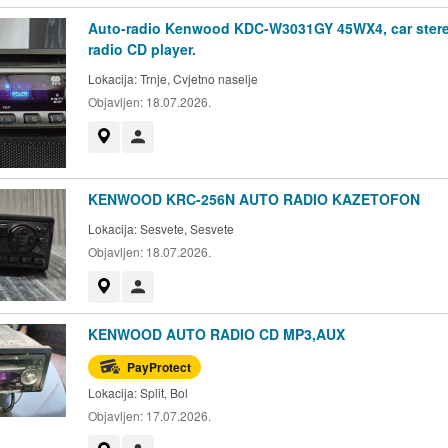
Auto-radio Kenwood KDC-W3031GY 45WX4, car ster
radio CD player.
Lokacija:
Trnje, Cvjetno naselje
Objavljen:
18.07.2026.
Prikaži na mapi
Korisnik nije trgovac
KENWOOD KRC-256N AUTO RADIO KAZETOFON
Lokacija:
Sesvete, Sesvete
Objavljen:
18.07.2026.
Prikaži na mapi
Korisnik nije trgovac
KENWOOD AUTO RADIO CD MP3,AUX
PayProtect
Lokacija:
Split, Bol
Objavljen:
17.07.2026.