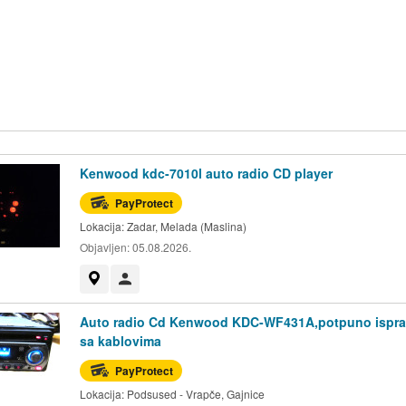
Kenwood kdc-7010l auto radio CD player
PayProtect
Lokacija:
Zadar, Melada (Maslina)
Objavljen:
05.08.2026.
Prikaži na mapi
Korisnik nije trgovac
Auto radio Cd Kenwood KDC-WF431A,potpuno ispr
sa kablovima
PayProtect
Lokacija:
Podsused - Vrapče, Gajnice