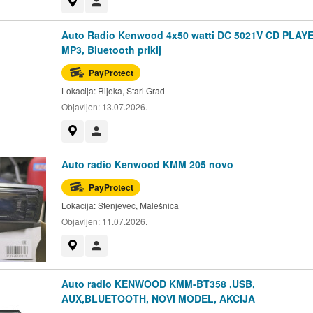
Prikaži na mapi
Korisnik nije trgovac
Auto Radio Kenwood 4x50 watti DC 5021V CD PLAY
MP3, Bluetooth priklj
PayProtect
Lokacija:
Rijeka, Stari Grad
Objavljen:
13.07.2026.
Prikaži na mapi
Korisnik nije trgovac
Auto radio Kenwood KMM 205 novo
PayProtect
Lokacija:
Stenjevec, Malešnica
Objavljen:
11.07.2026.
Prikaži na mapi
Korisnik nije trgovac
Auto radio KENWOOD KMM-BT358 ,USB,
AUX,BLUETOOTH, NOVI MODEL, AKCIJA