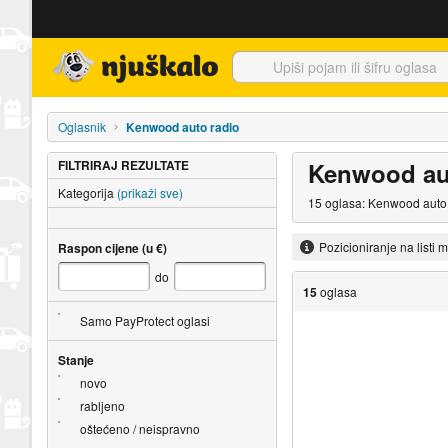
Njuškalo naslovnica
Oglasnik
Kenwood auto radio
FILTRIRAJ REZULTATE
Kenwood au
Kategorija
(prikaži sve)
15 oglasa: Kenwood auto r
Pozicioniranje na listi 
Raspon cijene (u €)
do
15
oglasa
Samo PayProtect oglasi
Stanje
novo
rabljeno
oštećeno / neispravno