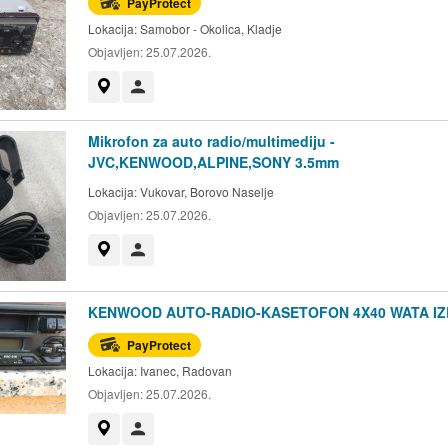
PayProtect
Lokacija:
Samobor - Okolica, Kladje
Objavljen:
25.07.2026.
Prikaži na mapi
Korisnik nije trgovac
Mikrofon za auto radio/multimediju -
JVC,KENWOOD,ALPINE,SONY 3.5mm
Lokacija:
Vukovar, Borovo Naselje
Objavljen:
25.07.2026.
Prikaži na mapi
Korisnik nije trgovac
KENWOOD AUTO-RADIO-KASETOFON 4X40 WATA IZ
PayProtect
Lokacija:
Ivanec, Radovan
Objavljen:
25.07.2026.
Prikaži na mapi
Korisnik nije trgovac