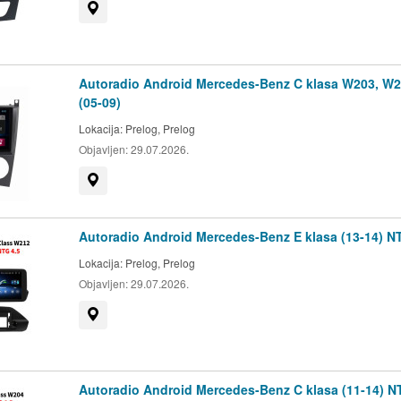
Prikaži na mapi
Autoradio Android Mercedes-Benz C klasa W203, W
(05-09)
Lokacija:
Prelog, Prelog
Objavljen:
29.07.2026.
Prikaži na mapi
Autoradio Android Mercedes-Benz E klasa (13-14) N
Lokacija:
Prelog, Prelog
Objavljen:
29.07.2026.
Prikaži na mapi
Autoradio Android Mercedes-Benz C klasa (11-14) N