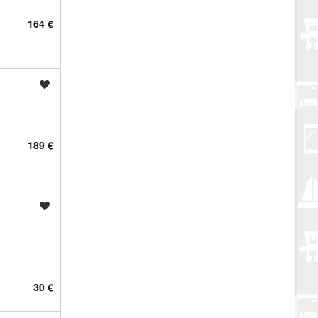
164 €
Spremi oglas
189 €
Spremi oglas
30 €