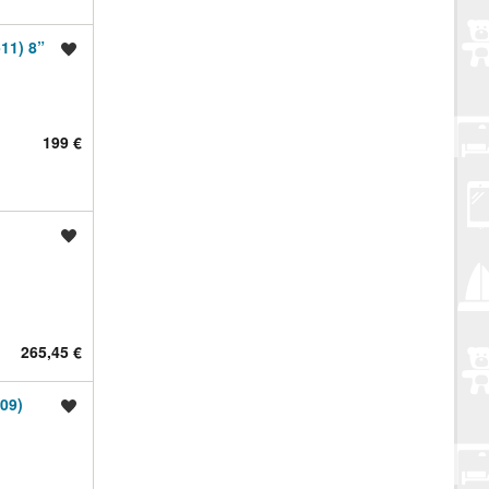
11) 8”
Spremi oglas
199 €
Spremi oglas
265,45 €
09)
Spremi oglas