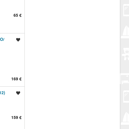
65 €
O/
Spremi oglas
169 €
12)
Spremi oglas
159 €