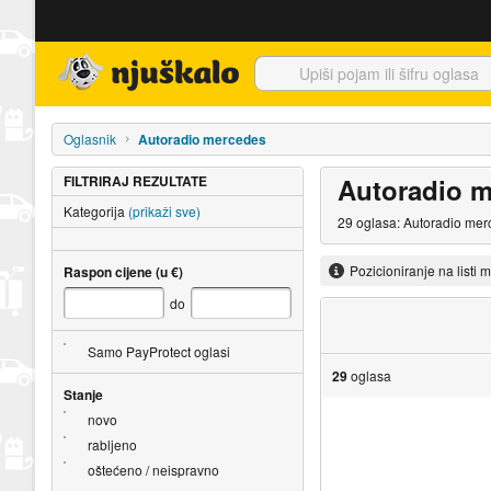
Njuškalo naslovnica
Oglasnik
Autoradio mercedes
FILTRIRAJ REZULTATE
Autoradio 
Kategorija
(prikaži sve)
29 oglasa: Autoradio merc
Pozicioniranje na listi 
Raspon cijene (u €)
do
Samo PayProtect oglasi
29
oglasa
Stanje
novo
rabljeno
oštećeno / neispravno