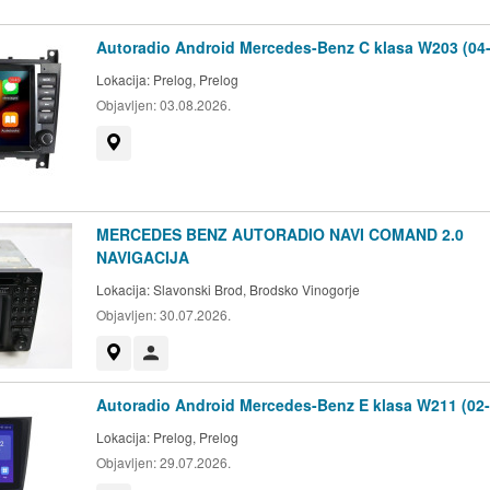
Autoradio Android Mercedes-Benz C klasa W203 (04-
Lokacija:
Prelog, Prelog
Objavljen:
03.08.2026.
Prikaži na mapi
MERCEDES BENZ AUTORADIO NAVI COMAND 2.0
NAVIGACIJA
Lokacija:
Slavonski Brod, Brodsko Vinogorje
Objavljen:
30.07.2026.
Prikaži na mapi
Korisnik nije trgovac
Autoradio Android Mercedes-Benz E klasa W211 (02-
Lokacija:
Prelog, Prelog
Objavljen:
29.07.2026.