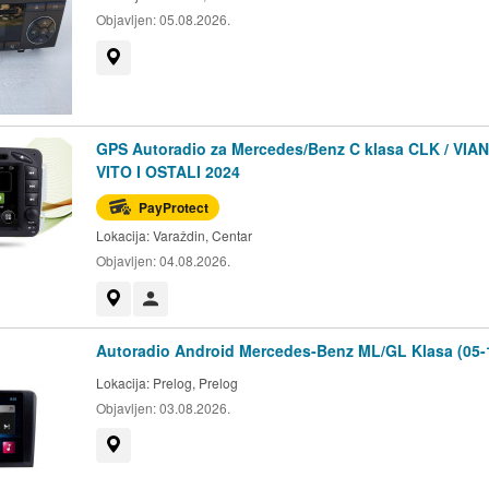
Objavljen:
05.08.2026.
Prikaži na mapi
GPS Autoradio za Mercedes/Benz C klasa CLK / VIAN
VITO I OSTALI 2024
PayProtect
Lokacija:
Varaždin, Centar
Objavljen:
04.08.2026.
Prikaži na mapi
Korisnik nije trgovac
Autoradio Android Mercedes-Benz ML/GL Klasa (05-
Lokacija:
Prelog, Prelog
Objavljen:
03.08.2026.
Prikaži na mapi