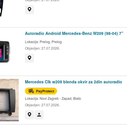
Prikaži na mapi
Autoradio Android Mercedes-Benz W209 (98-04) 7”
Lokacija:
Prelog, Prelog
Objavljen:
27.07.2026.
Prikaži na mapi
Mercedes Clk w209 blenda okvir za 2din autoradio
PayProtect
Lokacija:
Novi Zagreb - Zapad, Blato
Objavljen:
27.07.2026.
Prikaži na mapi
Korisnik nije trgovac