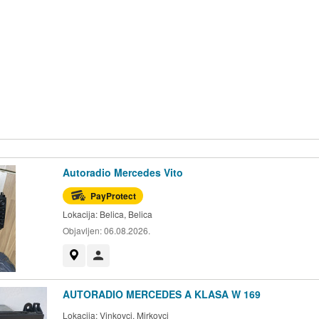
Autoradio Mercedes Vito
PayProtect
Lokacija:
Belica, Belica
Objavljen:
06.08.2026.
Prikaži na mapi
Korisnik nije trgovac
AUTORADIO MERCEDES A KLASA W 169
Lokacija:
Vinkovci, Mirkovci