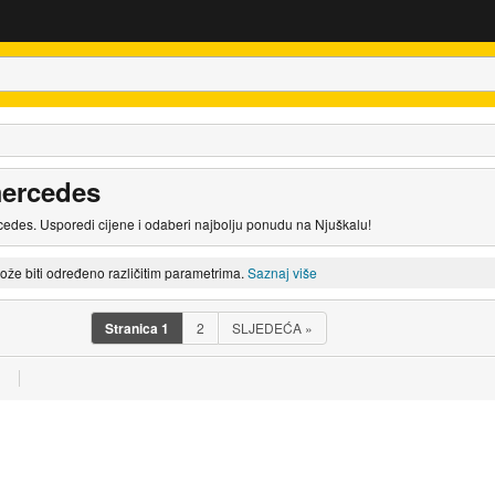
mercedes
edes. Usporedi cijene i odaberi najbolju ponudu na Njuškalu!
može biti određeno različitim parametrima.
Saznaj više
Stranica
1
2
SLJEDEĆA
»