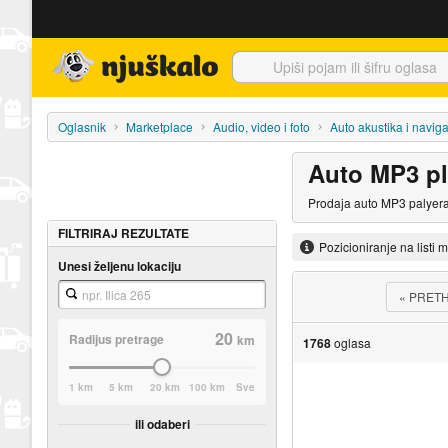
Njuškalo naslovnica
Oglasnik
Marketplace
Audio, video i foto
Auto akustika i naviga
Auto MP3 pl
Prodaja auto MP3 palyera
FILTRIRAJ REZULTATE
Pozicioniranje na listi 
Unesi željenu lokaciju
«
PRET
20
Radijus pretrage
km
1768
oglasa
1 km
5 km
20 km
100 km
Sve
ili odaberi