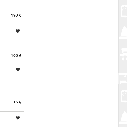
190 €
Spremi oglas
100 €
Spremi oglas
16 €
Spremi oglas