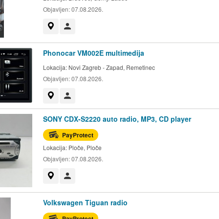
Objavljen:
07.08.2026.
Prikaži na mapi
Korisnik nije trgovac
Phonocar VM002E multimedija
Lokacija:
Novi Zagreb - Zapad, Remetinec
Objavljen:
07.08.2026.
Prikaži na mapi
Korisnik nije trgovac
SONY CDX-S2220 auto radio, MP3, CD player
PayProtect
Lokacija:
Ploče, Ploče
Objavljen:
07.08.2026.
Prikaži na mapi
Korisnik nije trgovac
Volkswagen Tiguan radio
PayProtect