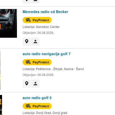
Mercedes radio cd Becker
PayProtect
Lokacija:
Samobor, Centar
Objavljen:
06.08.2026.
Prikaži na mapi
Korisnik nije trgovac
auto radio navigacija golf 7
PayProtect
Lokacija:
Peščenica - Žitnjak, Savica - Šanci
Objavljen:
06.08.2026.
Prikaži na mapi
Korisnik nije trgovac
auto radio golf 5
PayProtect
Lokacija:
Donji Grad, Donji grad