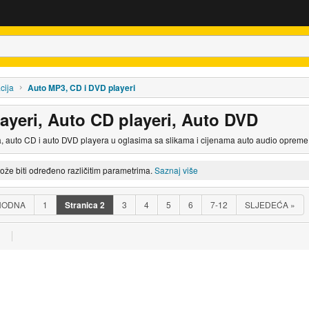
cija
Auto MP3, CD i DVD playeri
ayeri, Auto CD playeri, Auto DVD
, auto CD i auto DVD playera u oglasima sa slikama i cijenama auto audio opreme
može biti određeno različitim parametrima.
Saznaj više
HODNA
1
Stranica
2
3
4
5
6
7-12
SLJEDEĆA
»