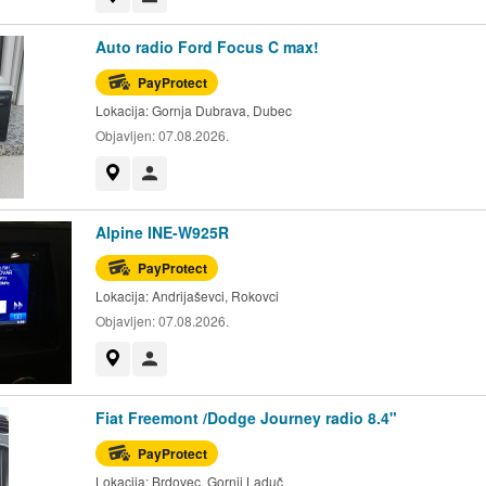
Auto radio Ford Focus C max!
PayProtect
Lokacija:
Gornja Dubrava, Dubec
Objavljen:
07.08.2026.
Prikaži na mapi
Korisnik nije trgovac
Alpine INE-W925R
PayProtect
Lokacija:
Andrijaševci, Rokovci
Objavljen:
07.08.2026.
Prikaži na mapi
Korisnik nije trgovac
Fiat Freemont /Dodge Journey radio 8.4"
PayProtect
Lokacija:
Brdovec, Gornji Laduč