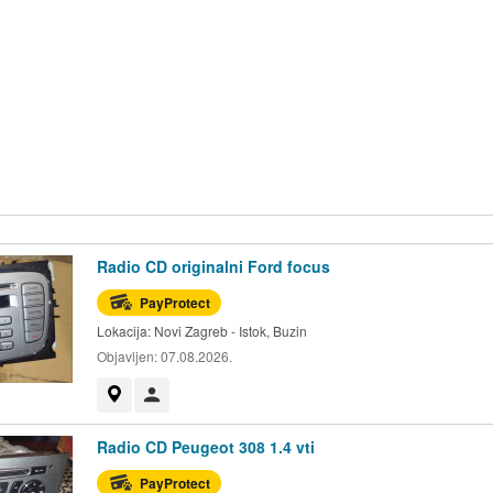
Radio CD originalni Ford focus
PayProtect
Lokacija:
Novi Zagreb - Istok, Buzin
Objavljen:
07.08.2026.
Prikaži na mapi
Korisnik nije trgovac
Radio CD Peugeot 308 1.4 vti
PayProtect