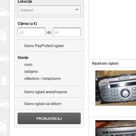
Lokacija
Odaberi
Cijena (u €)
do
Samo PayProtect oglasi
Stanje
Njuškalo oglasi
novo
rabljeno
oštećeno / neispravno
Samo oglasi webshopova
Samo oglasi sa slikom
PRONJUŠKAJ