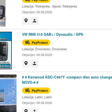
Lokacija:
Trešnjevka - Sjever, Trešnjevka
Objavljen:
06.08.2026.
Prikaži na mapi
Korisnik nije trgovac
VW RNS 315 DAB+ / Dynaudio / GPS
PayProtect
Lokacija:
Črnomerec, Črnomerec
Objavljen:
06.08.2026.
Prikaži na mapi
Korisnik nije trgovac
# # Kenwood KDC-C467Y -compact disc auto change
NOVO-# #
PayProtect
Lokacija:
Labin, Labin
Objavljen:
06.08.2026.
Prikaži na mapi
Korisnik nije trgovac