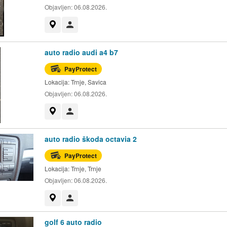
Objavljen:
06.08.2026.
Prikaži na mapi
Korisnik nije trgovac
auto radio audi a4 b7
PayProtect
Lokacija:
Trnje, Savica
Objavljen:
06.08.2026.
Prikaži na mapi
Korisnik nije trgovac
auto radio škoda octavia 2
PayProtect
Lokacija:
Trnje, Trnje
Objavljen:
06.08.2026.
Prikaži na mapi
Korisnik nije trgovac
golf 6 auto radio