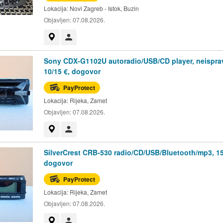
Lokacija:
Novi Zagreb - Istok, Buzin
Objavljen:
07.08.2026.
Prikaži na mapi
Korisnik nije trgovac
Sony CDX-G1102U autoradio/USB/CD player, neispra
10/15 €, dogovor
PayProtect
Lokacija:
Rijeka, Zamet
Objavljen:
07.08.2026.
Prikaži na mapi
Korisnik nije trgovac
SilverCrest CRB-530 radio/CD/USB/Bluetooth/mp3, 15
dogovor
PayProtect
Lokacija:
Rijeka, Zamet
Objavljen:
07.08.2026.
Prikaži na mapi
Korisnik nije trgovac