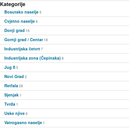
Kategorije
Bosutsko naselje
5
Cvjetno naselje
6
Donji grad
16
Gornji grad / Centar
18
Industrijska četvrt
7
Industrijska zona (Čepinska)
8
Jug II
5
Novi Grad
2
Retfala
26
Sjenjak
1
Tvrđa
1
Uske njive
6
Vatrogasno naselje
1