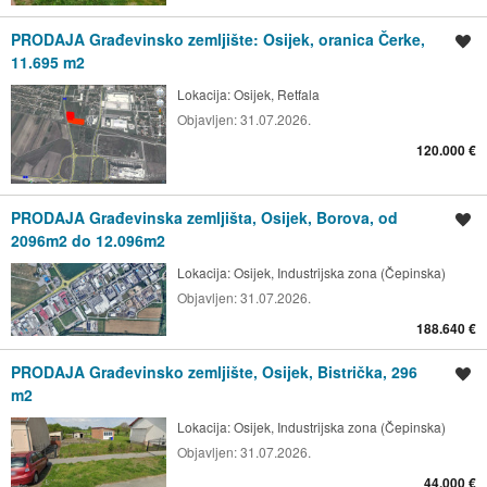
PRODAJA Građevinsko zemljište: Osijek, oranica Čerke,
Spremi oglas
11.695 m2
Lokacija:
Osijek, Retfala
Objavljen:
31.07.2026.
120.000 €
PRODAJA Građevinska zemljišta, Osijek, Borova, od
Spremi oglas
2096m2 do 12.096m2
Lokacija:
Osijek, Industrijska zona (Čepinska)
Objavljen:
31.07.2026.
188.640 €
PRODAJA Građevinsko zemljište, Osijek, Bistrička, 296
Spremi oglas
m2
Lokacija:
Osijek, Industrijska zona (Čepinska)
Objavljen:
31.07.2026.
44.000 €