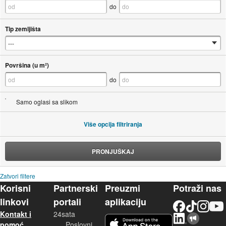
do
Tip zemljišta
Površina (u m²)
do
Samo oglasi sa slikom
Više opcija filtriranja
PRONJUŠKAJ
Zatvori filtere
Korisni
Partnerski
Preuzmi
Potraži nas
linkovi
portali
aplikaciju
Facebook
TikTok
Instagram
YouTu
Kontakt i
24sata
LinkedIn
Njuškalo blog
iOS aplikacija
pomoć
Poslovni