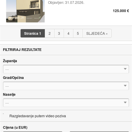
Objavljen:
31.07.2026.
125.000 €
Stranica
1
2
3
4
5
SLJEDEĆA
»
FILTRIRAJ REZULTATE
Županija
---
Grad/Općina
---
Naselje
---
Razgledavanje putem video poziva
Cijena (u EUR)