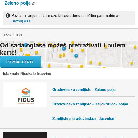
Zeleno polje
21
Pozicioniranje na listi može biti određeno različitim parametrima.
Saznaj više
123
oglasa
Od sada oglase možeš pretraživati i putem
karte!
OTVORI KARTU
Istaknute Njuškalo trgovine
Građevinsko zemljište - Zeleno polje
Građevinsko zemljište - Osijek/Ulica Josipa Reihl Kira
Zemljište s građevinskom dozvolom