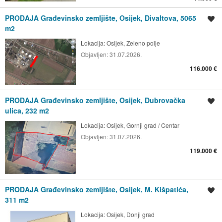
PRODAJA Građevinsko zemljište, Osijek, Divaltova, 5065
Spremi oglas
m2
Lokacija:
Osijek, Zeleno polje
Objavljen:
31.07.2026.
116.000 €
PRODAJA Građevinsko zemljište, Osijek, Dubrovačka
Spremi oglas
ulica, 232 m2
Lokacija:
Osijek, Gornji grad / Centar
Objavljen:
31.07.2026.
119.000 €
PRODAJA Građevinsko zemljište, Osijek, M. Kišpatića,
Spremi oglas
311 m2
Lokacija:
Osijek, Donji grad