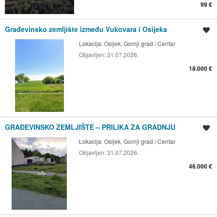
99 €
Građevinsko zemljište između Vukovara i Osijeka
Spremi oglas
Lokacija:
Osijek, Gornji grad / Centar
Objavljen:
31.07.2026.
18.000 €
GRAĐEVINSKO ZEMLJIŠTE – PRILIKA ZA GRADNJU
Spremi oglas
Lokacija:
Osijek, Gornji grad / Centar
Objavljen:
31.07.2026.
46.000 €