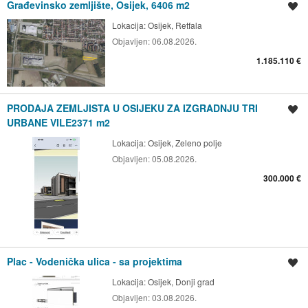
Građevinsko zemljište, Osijek, 6406 m2
Spremi oglas
Lokacija:
Osijek, Retfala
Objavljen:
06.08.2026.
1.185.110 €
PRODAJA ZEMLJISTA U OSIJEKU ZA IZGRADNJU TRI
Spremi oglas
URBANE VILE2371 m2
Lokacija:
Osijek, Zeleno polje
Objavljen:
05.08.2026.
300.000 €
Plac - Vodenička ulica - sa projektima
Spremi oglas
Lokacija:
Osijek, Donji grad
Objavljen:
03.08.2026.