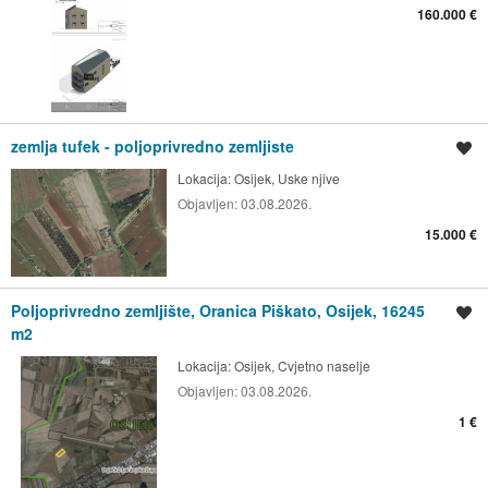
160.000 €
zemlja tufek - poljoprivredno zemljiste
Spremi oglas
Lokacija:
Osijek, Uske njive
Objavljen:
03.08.2026.
15.000 €
Poljoprivredno zemljište, Oranica Piškato, Osijek, 16245
Spremi oglas
m2
Lokacija:
Osijek, Cvjetno naselje
Objavljen:
03.08.2026.
1 €