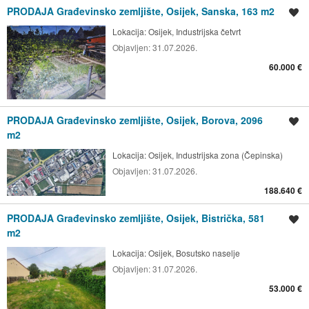
PRODAJA Građevinsko zemljište, Osijek, Sanska, 163 m2
Spremi oglas
Lokacija:
Osijek, Industrijska četvrt
Objavljen:
31.07.2026.
60.000 €
PRODAJA Građevinsko zemljište, Osijek, Borova, 2096
Spremi oglas
m2
Lokacija:
Osijek, Industrijska zona (Čepinska)
Objavljen:
31.07.2026.
188.640 €
PRODAJA Građevinsko zemljište, Osijek, Bistrička, 581
Spremi oglas
m2
Lokacija:
Osijek, Bosutsko naselje
Objavljen:
31.07.2026.
53.000 €