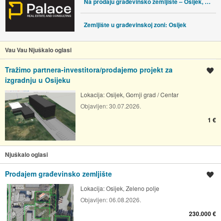
Na prodaju građevinsko zemljište – Osijek, Cvjetno naselje
Zemljište u građevinskoj zoni: Osijek
Vau Vau Njuškalo oglasi
Tražimo partnera-investitora/prodajemo projekt za
Spremi oglas
izgradnju u Osijeku
Lokacija:
Osijek, Gornji grad / Centar
Objavljen:
30.07.2026.
1 €
Njuškalo oglasi
Prodajem građevinsko zemljište
Spremi oglas
Lokacija:
Osijek, Zeleno polje
Objavljen:
06.08.2026.
230.000 €