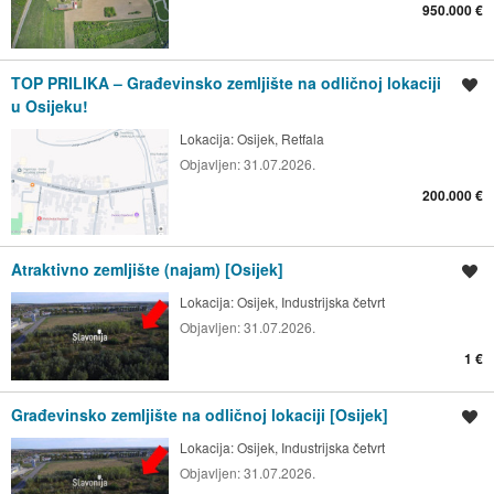
950.000 €
TOP PRILIKA – Građevinsko zemljište na odličnoj lokaciji
Spremi oglas
u Osijeku!
Lokacija:
Osijek, Retfala
Objavljen:
31.07.2026.
200.000 €
Atraktivno zemljište (najam) [Osijek]
Spremi oglas
Lokacija:
Osijek, Industrijska četvrt
Objavljen:
31.07.2026.
1 €
Građevinsko zemljište na odličnoj lokaciji [Osijek]
Spremi oglas
Lokacija:
Osijek, Industrijska četvrt
Objavljen:
31.07.2026.