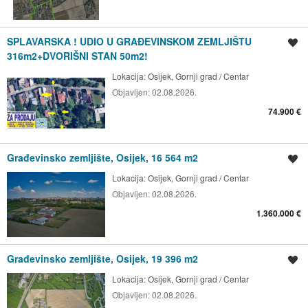
SPLAVARSKA ! UDIO U GRAĐEVINSKOM ZEMLJIŠTU
Spremi oglas
316m2+DVORIŠNI STAN 50m2!
Lokacija:
Osijek, Gornji grad / Centar
Objavljen:
02.08.2026.
74.900 €
Građevinsko zemljište, Osijek, 16 564 m2
Spremi oglas
Lokacija:
Osijek, Gornji grad / Centar
Objavljen:
02.08.2026.
1.360.000 €
Građevinsko zemljište, Osijek, 19 396 m2
Spremi oglas
Lokacija:
Osijek, Gornji grad / Centar
Objavljen:
02.08.2026.