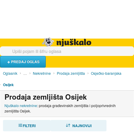
Hrana i piće
Turistički smještaj
Poslovi
Njuškalo naslovnica
PREDAJ OGLAS
Oglasnik
…
Nekretnine
Prodaja zemljišta
Osječko-baranjska
Osijek
Prodaja zemljišta Osijek
Njuškalo nekretnine
: prodaja građevinskih zemljišta i poljoprivrednih
zemljišta Osijek.
FILTERI
SORTIRAJ
NAJNOVIJI