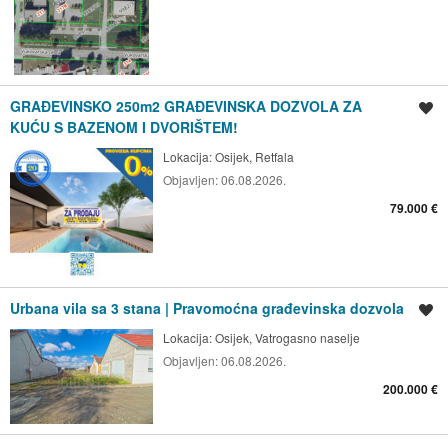
GRAĐEVINSKO 250m2 GRAĐEVINSKA DOZVOLA ZA
Spremi oglas
KUĆU S BAZENOM I DVORIŠTEM!
Lokacija:
Osijek, Retfala
Objavljen:
06.08.2026.
79.000 €
Urbana vila sa 3 stana | Pravomoćna građevinska dozvola
Spremi oglas
Lokacija:
Osijek, Vatrogasno naselje
Objavljen:
06.08.2026.
200.000 €