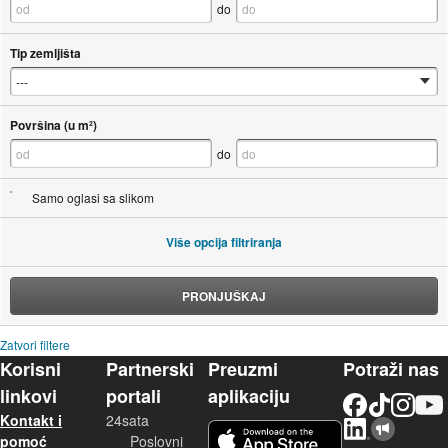
do
Tip zemljišta
Površina (u m²)
do
Samo oglasi sa slikom
Više opcija filtriranja
PRONJUŠKAJ
Zatvori filtere
Korisni
Partnerski
Preuzmi
Potraži nas
linkovi
portali
aplikaciju
Facebook
TikTok
Instagram
YouTu
Kontakt i
24sata
LinkedIn
Njuškalo blog
iOS aplikacija
pomoć
Poslovni