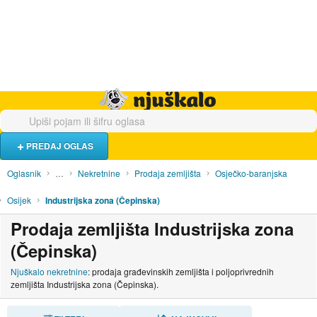
Hrana i piće
Turistički smještaj
Poslovi
Njuškalo naslovnica
PREDAJ OGLAS
Oglasnik
…
Nekretnine
Prodaja zemljišta
Osječko-baranjska
Osijek
Industrijska zona (Čepinska)
Prodaja zemljišta Industrijska zona
(Čepinska)
Njuškalo nekretnine
: prodaja građevinskih zemljišta i poljoprivrednih
zemljišta Industrijska zona (Čepinska).
SORTIRAJ