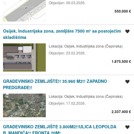
Objavljen:
06.03.2026.
550.000 €
Osijek, Industrijska zona, zemljište 7500 m² sa postojećim
Spremi oglas
skladištima
Lokacija:
Osijek, Industrijska zona (Čepinska)
Objavljen:
23.02.2026.
1.875.500 €
GRAĐEVINSKO ZEMLJIŠTE!! 35.960 M2!! ZAPADNO
Spremi oglas
PREDGRAĐE!!
Lokacija:
Osijek, Industrijska zona (Čepinska)
Objavljen:
17.02.2026.
2.337.400 €
GRAĐEVINSKO ZEMLJIŠTE 3.800M2!!ULICA LEOPOLDA
Spremi oglas
B. MANDIĆA!! FRONTA 20M!