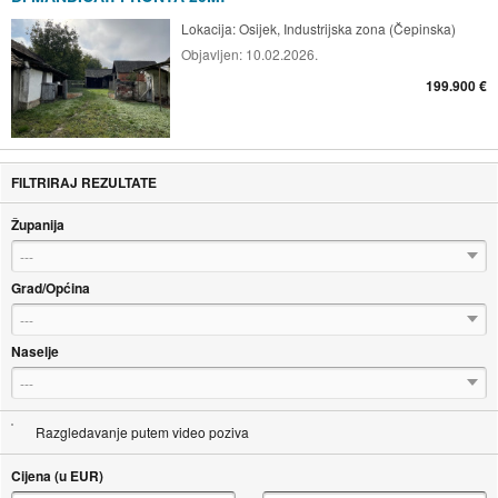
Lokacija:
Osijek, Industrijska zona (Čepinska)
Objavljen:
10.02.2026.
199.900 €
FILTRIRAJ REZULTATE
Županija
---
Grad/Općina
---
Naselje
---
Razgledavanje putem video poziva
Cijena (u EUR)