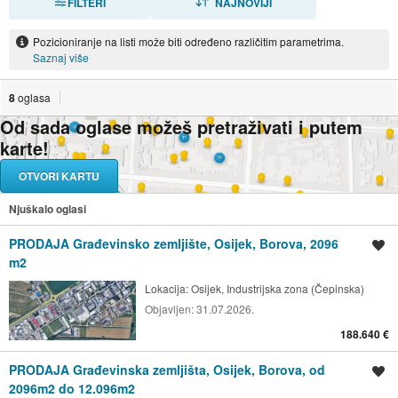
FILTERI
NAJNOVIJI
Pozicioniranje na listi može biti određeno različitim parametrima.
Saznaj više
8
oglasa
Od sada oglase možeš pretraživati i putem
karte!
OTVORI KARTU
Njuškalo oglasi
PRODAJA Građevinsko zemljište, Osijek, Borova, 2096
Spremi oglas
m2
Lokacija:
Osijek, Industrijska zona (Čepinska)
Objavljen:
31.07.2026.
188.640 €
PRODAJA Građevinska zemljišta, Osijek, Borova, od
Spremi oglas
2096m2 do 12.096m2