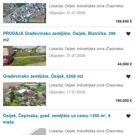
Lokacija:
Osijek, Industrijska zona (Čepinska)
Objavljen:
31.07.2026.
188.640 €
PRODAJA Građevinsko zemljište, Osijek, Bistrička, 296
Spremi oglas
m2
Lokacija:
Osijek, Industrijska zona (Čepinska)
Objavljen:
31.07.2026.
44.000 €
Građevinsko zemljište, Osijek, 6206 m2
Spremi oglas
Lokacija:
Osijek, Industrijska zona (Čepinska)
Objavljen:
17.07.2026.
190.000 €
Osijek, Čepinska, građ. zemljište uz cestu 1350 m², 6
Spremi oglas
etaža
Lokacija:
Osijek, Industrijska zona (Čepinska)