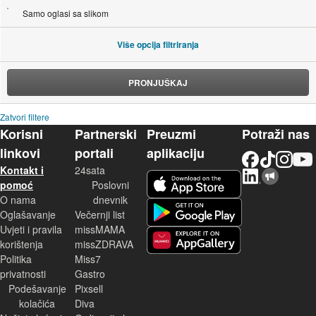
Samo oglasi sa slikom
Više opcija filtriranja
PRONJUŠKAJ
Zatvori filtere
Korisni
Partnerski
Preuzmi
Potraži nas
linkovi
portali
aplikaciju
Facebook
TikTok
Instagram
YouTu
Kontakt i
24sata
LinkedIn
Njuškalo blog
iOS aplikacija
pomoć
Poslovni
O nama
dnevnik
Android aplikacija
Oglašavanje
Večernji list
Uvjeti i pravila
missMAMA
korištenja
missZDRAVA
Huawei aplikacija
Politika
Miss7
privatnosti
Gastro
Podešavanje
Pixsell
kolačića
Diva