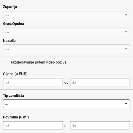
Županija
---
Grad/Općina
---
Naselje
---
Razgledavanje putem video poziva
Cijena (u EUR)
do
Tip zemljišta
Površina (u m²)
do