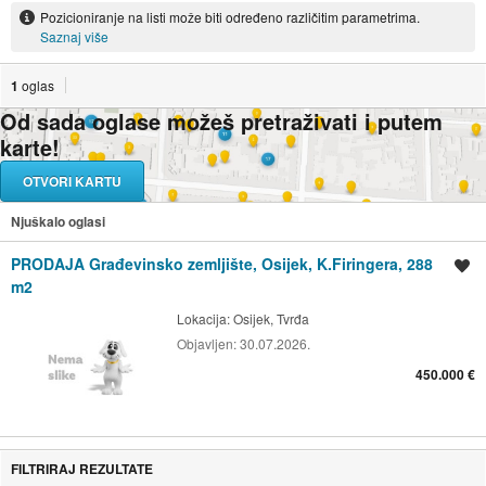
Pozicioniranje na listi može biti određeno različitim parametrima.
Saznaj više
1
oglas
Od sada oglase možeš pretraživati i putem
karte!
OTVORI KARTU
Njuškalo oglasi
PRODAJA Građevinsko zemljište, Osijek, K.Firingera, 288
Spremi oglas
m2
Lokacija:
Osijek, Tvrđa
Objavljen:
30.07.2026.
450.000 €
FILTRIRAJ REZULTATE