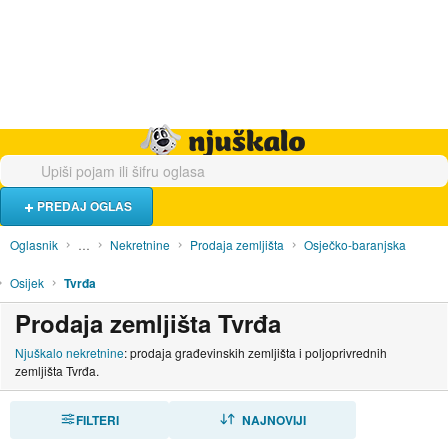
Hrana i piće
Turistički smještaj
Poslovi
Njuškalo naslovnica
PREDAJ OGLAS
Oglasnik
…
Nekretnine
Prodaja zemljišta
Osječko-baranjska
Osijek
Tvrđa
Prodaja zemljišta Tvrđa
Njuškalo nekretnine
: prodaja građevinskih zemljišta i poljoprivrednih
zemljišta Tvrđa.
FILTERI
SORTIRAJ
NAJNOVIJI