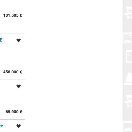
131.505 €
E
Spremi oglas
458.000 €
Spremi oglas
69.900 €
te
Spremi oglas