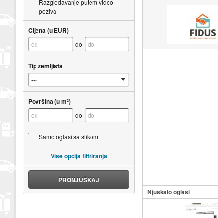
Razgledavanje putem video
poziva
Cijena (u EUR)
do
Tip zemljišta
Površina (u m²)
do
Samo oglasi sa slikom
Više opcija filtriranja
PRONJUŠKAJ
Njuškalo oglasi