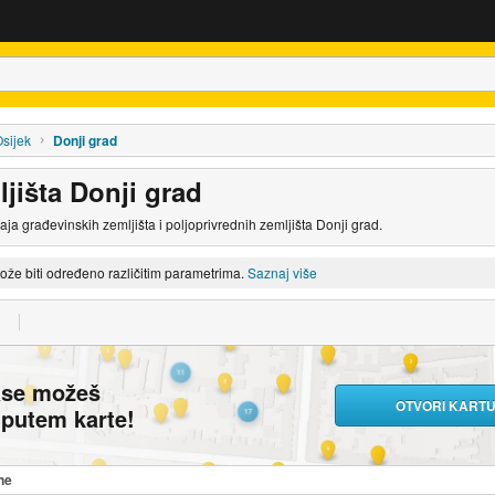
sijek
Donji grad
jišta Donji grad
daja građevinskih zemljišta i poljoprivrednih zemljišta Donji grad.
može biti određeno različitim parametrima.
Saznaj više
ase možeš
OTVORI KART
i putem karte!
ne