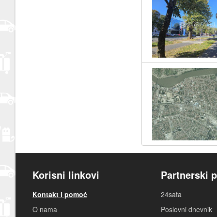
Korisni linkovi
Partnerski p
Kontakt i pomoć
24sata
O nama
Poslovni dnevnik