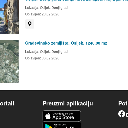
Lokacija:
Osijek, Donji grad
Objavljen:
23.02.2026.
Prikaži na mapi
Građevinsko zemljište: Osijek, 1240.00 m2
Lokacija:
Osijek, Donji grad
Objavljen:
06.02.2026.
ortali
Preuzmi aplikaciju
Pot
iOS aplikacija
Facebook
Android aplikacija