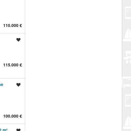
110.000 €
Spremi oglas
115.000 €
ne
Spremi oglas
100.000 €
2 m²
Spremi oglas