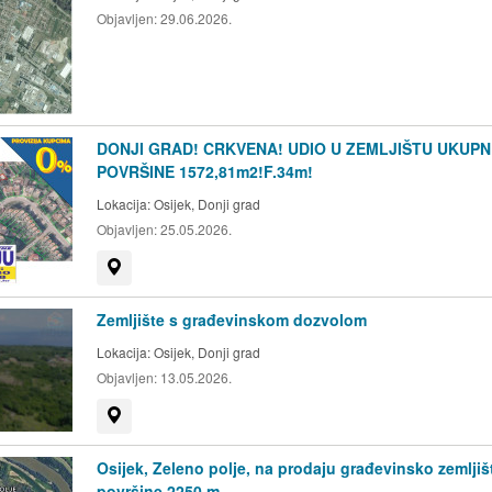
Objavljen:
29.06.2026.
DONJI GRAD! CRKVENA! UDIO U ZEMLJIŠTU UKUPN
POVRŠINE 1572,81m2!F.34m!
Lokacija:
Osijek, Donji grad
Objavljen:
25.05.2026.
Prikaži na mapi
Zemljište s građevinskom dozvolom
Lokacija:
Osijek, Donji grad
Objavljen:
13.05.2026.
Prikaži na mapi
Osijek, Zeleno polje, na prodaju građevinsko zemljiš
površine 2250 m