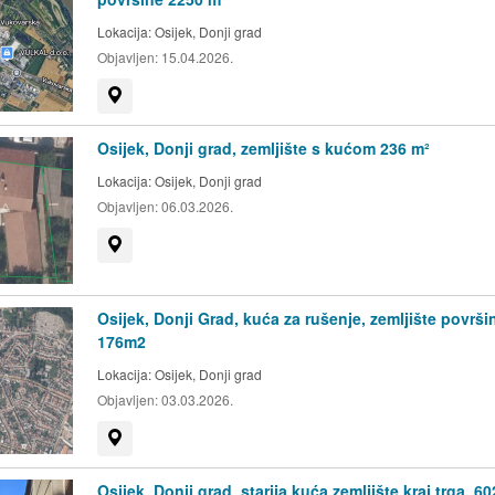
Lokacija:
Osijek, Donji grad
Objavljen:
15.04.2026.
Prikaži na mapi
Osijek, Donji grad, zemljište s kućom 236 m²
Lokacija:
Osijek, Donji grad
Objavljen:
06.03.2026.
Prikaži na mapi
Osijek, Donji Grad, kuća za rušenje, zemljište površi
176m2
Lokacija:
Osijek, Donji grad
Objavljen:
03.03.2026.
Prikaži na mapi
Osijek, Donji grad, starija kuća zemljište kraj trga, 60