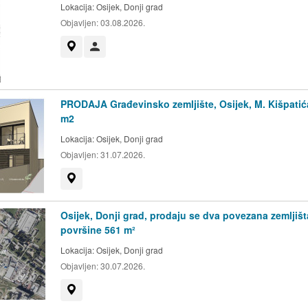
Lokacija:
Osijek, Donji grad
Objavljen:
03.08.2026.
Prikaži na mapi
Korisnik nije trgovac
PRODAJA Građevinsko zemljište, Osijek, M. Kišpatić
m2
Lokacija:
Osijek, Donji grad
Objavljen:
31.07.2026.
Prikaži na mapi
Osijek, Donji grad, prodaju se dva povezana zemljišt
površine 561 m²
Lokacija:
Osijek, Donji grad
Objavljen:
30.07.2026.
Prikaži na mapi