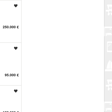
Spremi oglas
250.000 €
Spremi oglas
95.000 €
Spremi oglas