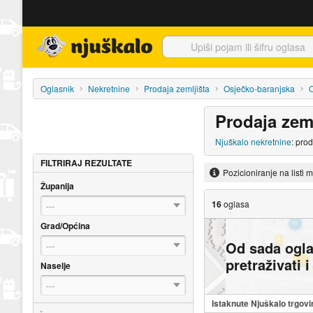
Njuškalo naslovnica
Oglasnik
Nekretnine
Prodaja zemljišta
Osječko-baranjska
O
Prodaja zeml
Njuškalo nekretnine
: pro
FILTRIRAJ REZULTATE
Pozicioniranje na listi 
Županija
16
oglasa
---
Grad/Općina
Od sada ogl
---
pretraživati 
Naselje
---
Istaknute Njuškalo trgovi