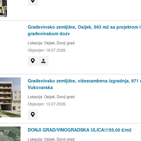
Prikaži na mapi
Građevinsko zemljište, Osijek, 593 m2 sa projektom i
građevinskom dozv
Lokacija:
Osijek, Donji grad
Objavljen:
16.07.2026.
Prikaži na mapi
Korisnik nije trgovac
Građevinsko zemljište, višestambena izgradnja, 971 
Vukovarska
Lokacija:
Osijek, Donji grad
Objavljen:
13.07.2026.
Prikaži na mapi
DONJI GRAD/VINOGRADSKA ULICA!!!55,00 €/m2
Lokacija:
Osijek, Donji grad