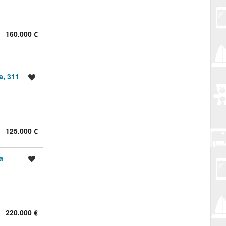
160.000 €
a, 311
Spremi oglas
125.000 €
a
Spremi oglas
220.000 €