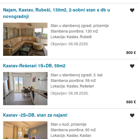
Najam, Kastav, Rubeši, 130m2, 2-sobni stan s db u
Spremi oglas
novogradnji
Stan u stambenoj zgradi, prizemlje
Stambena površina: 130 m2
Lokacija:
Kastav, Rubeši
Objavljen:
06.08.2026.
800 €
Kastav-Rešetari 1S+DB, 59m2
Spremi oglas
Stan u stambenoj zgradi, 3. kat
Stambena površina: 59 m2
Lokacija:
Kastav, Rešetari
Objavljen:
06.08.2026.
680 €
Kastav -2S+DB, stan za najam!
Spremi oglas
Stan u kući, prizemlje
Stambena površina: 60 m2
Lokacija:
Kastav, Kastav