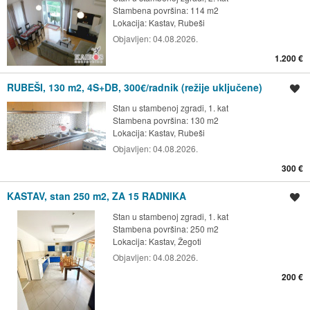
Stambena površina: 114 m2
Lokacija:
Kastav, Rubeši
Objavljen:
04.08.2026.
1.200 €
RUBEŠI, 130 m2, 4S+DB, 300€/radnik (režije uključene)
Spremi oglas
Stan u stambenoj zgradi, 1. kat
Stambena površina: 130 m2
Lokacija:
Kastav, Rubeši
Objavljen:
04.08.2026.
300 €
KASTAV, stan 250 m2, ZA 15 RADNIKA
Spremi oglas
Stan u stambenoj zgradi, 1. kat
Stambena površina: 250 m2
Lokacija:
Kastav, Žegoti
Objavljen:
04.08.2026.
200 €