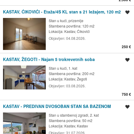
KASTAV, ĆIKOVIĆI - Etaža/4S KL stan s 21 ležajem, 120 m2
Spremi oglas
Stan u kući, prizemlje
Stambena površina: 120 m2
Lokacija:
Kastav, Ćikovići
Objavljen:
04.08.2026.
250 €
KASTAV, ŽEGOTI - Najam 5 trokrevetnih soba
Spremi oglas
Stan u kući, 1. kat
Stambena površina: 200 m2
Lokacija:
Kastav, Žegoti
Objavljen:
03.08.2026.
750 €
KASTAV - PREDIVAN DVOSOBAN STAN SA BAZENOM
Spremi oglas
Stan u stambenoj zgradi, 2. kat
Stambena površina: 50 m2
Lokacija:
Kastav, Kastav
Objavljen:
31.07.2026.