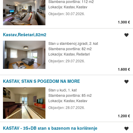
Stambena površina: 112 m2
Lokacija:
Kastav, Kastav
Objavljen:
30.07.2026.
1.300 €
Kastav,Rešetari,82m2
Spremi oglas
Stan u stambenoj zgradi, 2. kat
Stambena površina: 82 m2
Lokacija:
Kastav, Rešetari
Objavljen:
29.07.2026.
1.600 €
KASTAV, STAN S POGEDOM NA MORE
Spremi oglas
Stan u kući, 1. kat
Stambena površina: 85 m2
Lokacija:
Kastav, Kastav
Objavljen:
28.07.2026.
1.200 €
KASTAV - 3S+DB stan s bazenom na korištenje
Spremi oglas