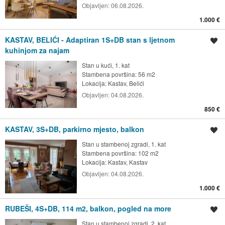
Objavljen:
06.08.2026.
1.000 €
KASTAV, BELIĆI - Adaptiran 1S+DB stan s ljetnom
Spremi oglas
kuhinjom za najam
Stan u kući, 1. kat
Stambena površina: 56 m2
Lokacija:
Kastav, Belići
Objavljen:
04.08.2026.
850 €
KASTAV, 3S+DB, parkirno mjesto, balkon
Spremi oglas
Stan u stambenoj zgradi, 1. kat
Stambena površina: 102 m2
Lokacija:
Kastav, Kastav
Objavljen:
04.08.2026.
1.000 €
RUBEŠI, 4S+DB, 114 m2, balkon, pogled na more
Spremi oglas
Stan u stambenoj zgradi, 2. kat