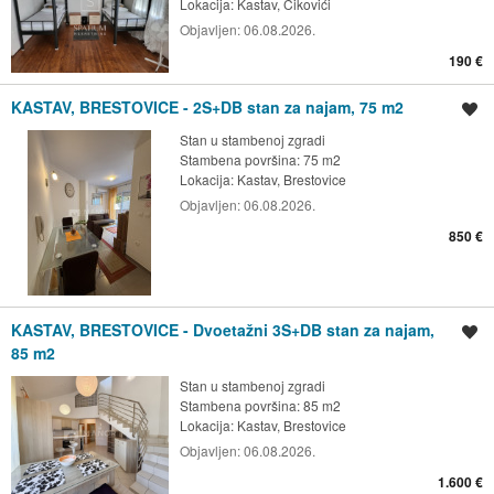
Lokacija:
Kastav, Ćikovići
Objavljen:
06.08.2026.
190 €
KASTAV, BRESTOVICE - 2S+DB stan za najam, 75 m2
Spremi oglas
Stan u stambenoj zgradi
Stambena površina: 75 m2
Lokacija:
Kastav, Brestovice
Objavljen:
06.08.2026.
850 €
KASTAV, BRESTOVICE - Dvoetažni 3S+DB stan za najam,
Spremi oglas
85 m2
Stan u stambenoj zgradi
Stambena površina: 85 m2
Lokacija:
Kastav, Brestovice
Objavljen:
06.08.2026.
1.600 €