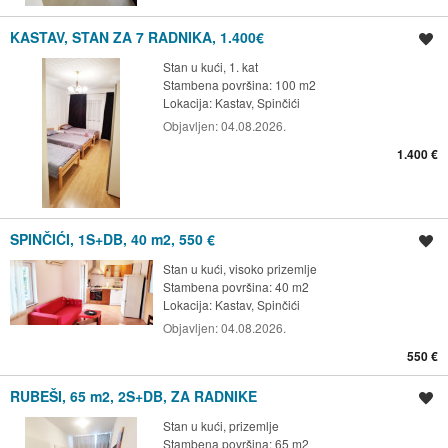
KASTAV, STAN ZA 7 RADNIKA, 1.400€
Spremi oglas
Stan u kući, 1. kat
Stambena površina: 100 m2
Lokacija:
Kastav, Spinčići
Objavljen:
04.08.2026.
1.400 €
SPINČIĆI, 1S+DB, 40 m2, 550 €
Spremi oglas
Stan u kući, visoko prizemlje
Stambena površina: 40 m2
Lokacija:
Kastav, Spinčići
Objavljen:
04.08.2026.
550 €
RUBEŠI, 65 m2, 2S+DB, ZA RADNIKE
Spremi oglas
Stan u kući, prizemlje
Stambena površina: 65 m2