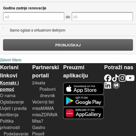
Godina zadnje renovacije
do
Samo oglasi s virtualnom šetnjom
PRONJUŠKAJ
Zatvori filtere
Korisni
Partnerski
Preuzmi
Potraži nas
linkovi
portali
aplikaciju
Facebook
TikTok
Instagram
YouTu
Kontakt i
24sata
LinkedIn
Njuškalo blog
iOS aplikacija
pomoć
Poslovni
O nama
dnevnik
Android aplikacija
Oglašavanje
Večernji list
Uvjeti i pravila
missMAMA
korištenja
missZDRAVA
Huawei aplikacija
Politika
Miss7
privatnosti
Gastro
Podešavanje
Pixsell