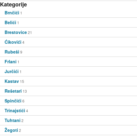
Kategorije
Brnčići
1
Belići
1
Brestovice
21
Ćikovići
4
Rubeši
9
Frlani
1
Jurčići
1
Kastav
15
Rešetari
13
Spinčići
6
Trinajstići
4
Tuhtani
2
Žegoti
2