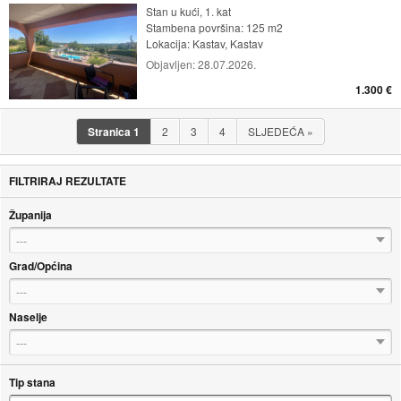
Stan u kući, 1. kat
Stambena površina: 125 m2
Lokacija:
Kastav, Kastav
Objavljen:
28.07.2026.
1.300 €
Stranica
1
2
3
4
SLJEDEĆA
»
FILTRIRAJ REZULTATE
Županija
---
Grad/Općina
---
Naselje
---
Tip stana