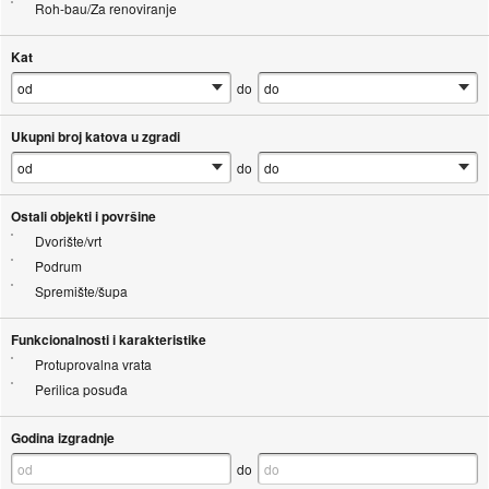
Roh-bau/Za renoviranje
Kat
do
Ukupni broj katova u zgradi
do
Ostali objekti i površine
Dvorište/vrt
Podrum
Spremište/šupa
Funkcionalnosti i karakteristike
Protuprovalna vrata
Perilica posuđa
Godina izgradnje
do