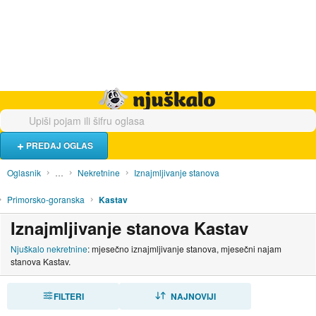
Hrana i piće
Turistički smještaj
Poslovi
Njuškalo naslovnica
PREDAJ OGLAS
Oglasnik
…
Nekretnine
Iznajmljivanje stanova
Primorsko-goranska
Kastav
Iznajmljivanje stanova Kastav
Njuškalo nekretnine
: mjesečno iznajmljivanje stanova, mjesečni najam
stanova Kastav.
FILTERI
SORTIRAJ
NAJNOVIJI