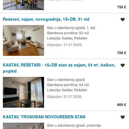
750 €
Rešetari, najam, novogradnja, 1S+DB, 51 m2
Spremi oglas
Stan u stambenoj zgradi, 1. kat
Stambena površina: 50 m2
Lokacija:
Kastav, Rešetari
Objavljen:
31.07.2026.
700 €
KASTAV, REŠETARI - 1S+DB stan za najam, 54 m², balkon,
Spremi oglas
pogled
Stan u stambenoj zgradi
Stambena površina: 54 m2
Lokacija:
Kastav, Rešetari
Objavljen:
31.07.2026.
800 €
KASTAV, TROSOBAN NOVOUREĐEN STAN
Spremi oglas
Stan u stambenoj zgradi, prizemlje