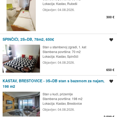
Lokacija:
Kastav, Rubeši
Objavljen:
04.08.2026.
300 €
SPINČIĆI, 2S+DB, 78m2, 650€
Spremi oglas
Stan u stambenoj zgradi, 1. kat
Stambena površina: 70 m2
Lokacija:
Kastav, Spinčići
Objavljen:
04.08.2026.
650 €
KASTAV, BRESTOVICE - 3S+DB stan s bazenom za najam,
Spremi oglas
198 m2
Stan u kući, prizemlje
Stambena površina: 198 m2
Lokacija:
Kastav, Brestovice
Objavljen:
04.08.2026.
2.500 €