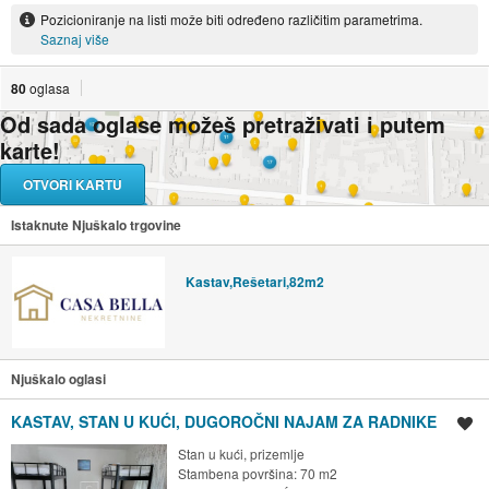
Pozicioniranje na listi može biti određeno različitim parametrima.
Saznaj više
80
oglasa
Od sada oglase možeš pretraživati i putem
karte!
OTVORI KARTU
Istaknute Njuškalo trgovine
Kastav,Rešetari,82m2
Njuškalo oglasi
KASTAV, STAN U KUĆI, DUGOROČNI NAJAM ZA RADNIKE
Spremi oglas
Stan u kući, prizemlje
Stambena površina: 70 m2