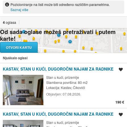
Pozicioniranje na listi može biti određeno različitim parametrima.
Saznaj više
4
oglasa
Od sada oglase možeš pretraživati i putem
karte!
OTVORI KARTU
Njuškalo oglasi
KASTAV, STAN U KUĆI, DUGOROČNI NAJAM ZA RADNIKE
Spremi oglas
Stan u kući, prizemlje
Stambena površina: 80 m2
Lokacija:
Kastav, Ćikovići
Objavljen:
07.08.2026.
190 €
KASTAV, STAN U KUĆI, DUGOROČNI NAJAM ZA RADNIKE
Spremi oglas
Stan u kući, prizemlje