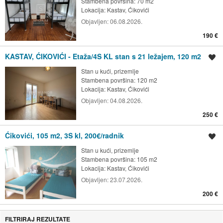
Stambena površina: 70 m2
Lokacija:
Kastav, Ćikovići
Objavljen:
06.08.2026.
190 €
KASTAV, ĆIKOVIĆI - Etaža/4S KL stan s 21 ležajem, 120 m2
Spremi oglas
Stan u kući, prizemlje
Stambena površina: 120 m2
Lokacija:
Kastav, Ćikovići
Objavljen:
04.08.2026.
250 €
Ćikovići, 105 m2, 3S kl, 200€/radnik
Spremi oglas
Stan u kući, prizemlje
Stambena površina: 105 m2
Lokacija:
Kastav, Ćikovići
Objavljen:
23.07.2026.
200 €
FILTRIRAJ REZULTATE