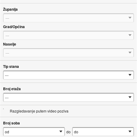
Županija
---
Grad/Općina
---
Naselje
---
Tip stana
Broj etaža
Razgledavanje putem video poziva
Broj soba
do