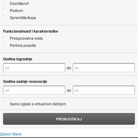
Dvorište/vrt
Podrum
Spremište/šupa
Funkcionalnosti i karakteristike
Protuprovalna vrata
Perilica posuđa
Godina izgradnje
do
Godina zadnje renovacije
do
Samo oglasi s virtualnom šetnjom
PRONJUŠKAJ
Zatvori filtere