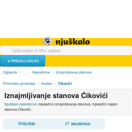
Hrana i piće
Turistički smještaj
Poslovi
Njuškalo naslovnica
PREDAJ OGLAS
Oglasnik
…
Nekretnine
Iznajmljivanje stanova
Primorsko-goranska
Kastav
Ćikovići
Iznajmljivanje stanova Ćikovići
Njuškalo nekretnine
: mjesečno iznajmljivanje stanova, mjesečni najam
stanova Ćikovići.
FILTERI
SORTIRAJ
NAJNOVIJI