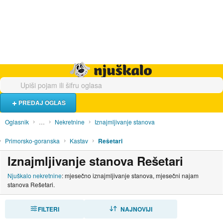
Hrana i piće
Turistički smještaj
Poslovi
Njuškalo naslovnica
PREDAJ OGLAS
Oglasnik
…
Nekretnine
Iznajmljivanje stanova
Primorsko-goranska
Kastav
Rešetari
Iznajmljivanje stanova Rešetari
Njuškalo nekretnine
: mjesečno iznajmljivanje stanova, mjesečni najam
stanova Rešetari.
FILTERI
SORTIRAJ
NAJNOVIJI