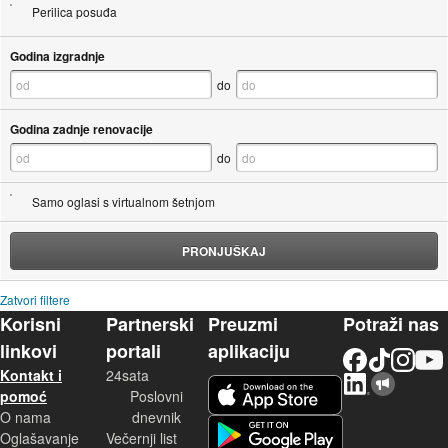
Perilica posuđa
Godina izgradnje
do
Godina zadnje renovacije
do
Samo oglasi s virtualnom šetnjom
PRONJUŠKAJ
Zatvori filtere
Korisni
Partnerski
Preuzmi
Potraži nas
linkovi
portali
aplikaciju
Facebook
TikTok
Instagram
YouTu
Kontakt i
24sata
LinkedIn
Njuškalo blog
iOS aplikacija
pomoć
Poslovni
O nama
dnevnik
Android aplikacija
Oglašavanje
Večernji list