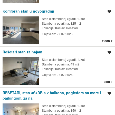
Komforan stan u novogradnji
Spremi oglas
Stan u stambenoj zgradi, 1. kat
Stambena površina: 125 m2
Lokacija:
Kastav, Rešetari
Objavljen:
27.07.2026.
2.000 €
Rešetari stan za najam
Spremi oglas
Stan u stambenoj zgradi, 1. kat
Stambena površina: 49 m2
Lokacija:
Kastav, Rešetari
Objavljen:
27.07.2026.
800 €
REŠETARI, stan 4S+DB s 2 balkona, pogledom na more i
Spremi oglas
parkingom, za naj
Stan u stambenoj zgradi, 1. kat
Stambena površina: 150 m2
Lokacija:
Kastav, Rešetari