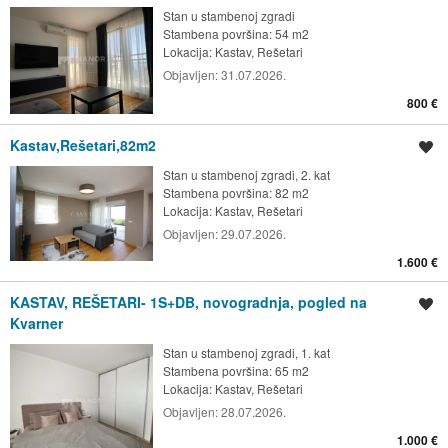
Stan u stambenoj zgradi
Stambena površina: 54 m2
Lokacija:
Kastav, Rešetari
Objavljen:
31.07.2026.
800 €
Kastav,Rešetari,82m2
Spremi oglas
Stan u stambenoj zgradi, 2. kat
Stambena površina: 82 m2
Lokacija:
Kastav, Rešetari
Objavljen:
29.07.2026.
1.600 €
KASTAV, REŠETARI- 1S+DB, novogradnja, pogled na
Spremi oglas
Kvarner
Stan u stambenoj zgradi, 1. kat
Stambena površina: 65 m2
Lokacija:
Kastav, Rešetari
Objavljen:
28.07.2026.
1.000 €