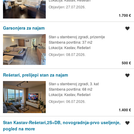
Objavljen:
27.07.2026.
1.700 €
Garsonjera za najam
Spremi oglas
Stan u stambenoj zgradi, prizemlje
Stambena površina: 37 m2
Lokacija:
Kastav, Rešetari
Objavljen:
08.07.2026.
500 €
Rešetari, prelijepi stan za najam
Spremi oglas
Stan u stambenoj zgradi, 3. kat
Stambena površina: 68 m2
Lokacija:
Kastav, Rešetari
Objavljen:
06.07.2026.
1.400 €
Stan Kastav-Rešetari,2S+DB, novogradnja-prvo useljenje,
Spremi oglas
pogled na more