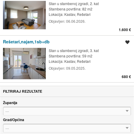
Stan u stambenoj zgradi, 2. kat
Stambena površina: 82 m2
Lokacija:
Kastav, Rešetari
Objavljen:
06.06.2026.
1.600 €
Rešetari,najam,1sb+db
Spremi oglas
Stan u stambenoj zgradi, 3. kat
Stambena površina: 59 m2
Lokacija:
Kastav, Rešetari
Objavljen:
09.05.2025.
680 €
FILTRIRAJ REZULTATE
Županija
---
Grad/Općina
---