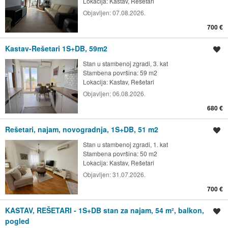
Lokacija:
Kastav, Rešetari
Objavljen:
07.08.2026.
700 €
Kastav-Rešetari 1S+DB, 59m2
Spremi oglas
Stan u stambenoj zgradi, 3. kat
Stambena površina: 59 m2
Lokacija:
Kastav, Rešetari
Objavljen:
06.08.2026.
680 €
Rešetari, najam, novogradnja, 1S+DB, 51 m2
Spremi oglas
Stan u stambenoj zgradi, 1. kat
Stambena površina: 50 m2
Lokacija:
Kastav, Rešetari
Objavljen:
31.07.2026.
700 €
KASTAV, REŠETARI - 1S+DB stan za najam, 54 m², balkon,
Spremi oglas
pogled