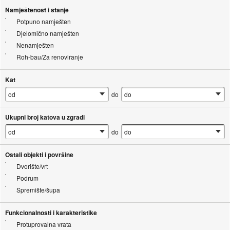
Namještenost i stanje
Potpuno namješten
Djelomično namješten
Nenamješten
Roh-bau/Za renoviranje
Kat
do
Ukupni broj katova u zgradi
do
Ostali objekti i površine
Dvorište/vrt
Podrum
Spremište/šupa
Funkcionalnosti i karakteristike
Protuprovalna vrata