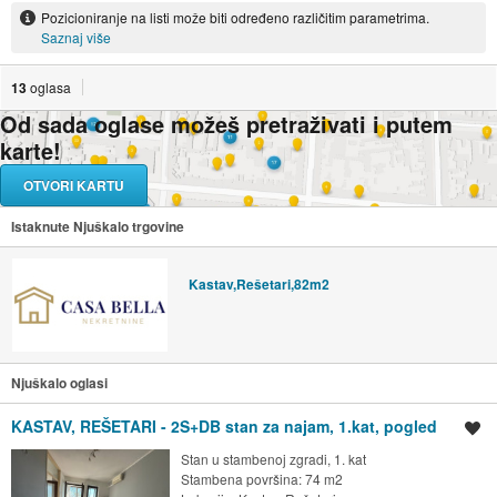
Pozicioniranje na listi može biti određeno različitim parametrima.
Saznaj više
13
oglasa
Od sada oglase možeš pretraživati i putem
karte!
OTVORI KARTU
Istaknute Njuškalo trgovine
Kastav,Rešetari,82m2
Njuškalo oglasi
KASTAV, REŠETARI - 2S+DB stan za najam, 1.kat, pogled
Spremi oglas
Stan u stambenoj zgradi, 1. kat
Stambena površina: 74 m2