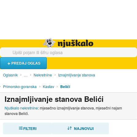
Hrana i piće
Turistički smještaj
Poslovi
Njuškalo naslovnica
PREDAJ OGLAS
Oglasnik
…
Nekretnine
Iznajmljivanje stanova
Primorsko-goranska
Kastav
Belići
Iznajmljivanje stanova Belići
Njuškalo nekretnine
: mjesečno iznajmljivanje stanova, mjesečni najam
stanova Belići.
FILTERI
SORTIRAJ
NAJNOVIJI