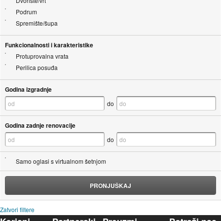
Dvorište/vrt
Podrum
Spremište/šupa
Funkcionalnosti i karakteristike
Protuprovalna vrata
Perilica posuđa
Godina izgradnje
do
Godina zadnje renovacije
do
Samo oglasi s virtualnom šetnjom
PRONJUŠKAJ
Zatvori filtere