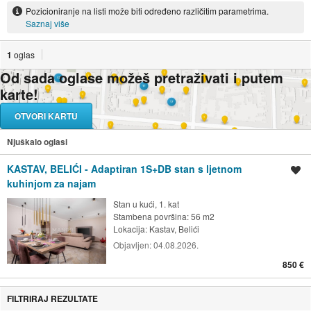
Pozicioniranje na listi može biti određeno različitim parametrima.
Saznaj više
1
oglas
Od sada oglase možeš pretraživati i putem
karte!
OTVORI KARTU
Njuškalo oglasi
KASTAV, BELIĆI - Adaptiran 1S+DB stan s ljetnom
Spremi oglas
kuhinjom za najam
Stan u kući, 1. kat
Stambena površina: 56 m2
Lokacija:
Kastav, Belići
Objavljen:
04.08.2026.
850 €
FILTRIRAJ REZULTATE