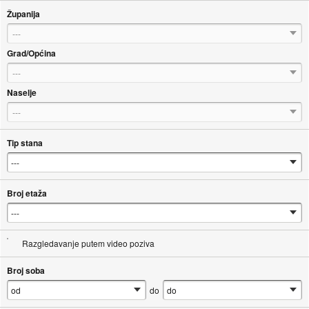
Županija
---
Grad/Općina
---
Naselje
---
Tip stana
Broj etaža
Razgledavanje putem video poziva
Broj soba
do