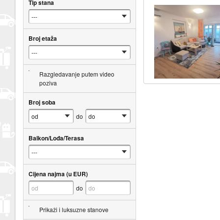
Tip stana
Broj etaža
Razgledavanje putem video
poziva
Broj soba
do
Balkon/Lođa/Terasa
Cijena najma (u EUR)
do
Prikaži i luksuzne stanove