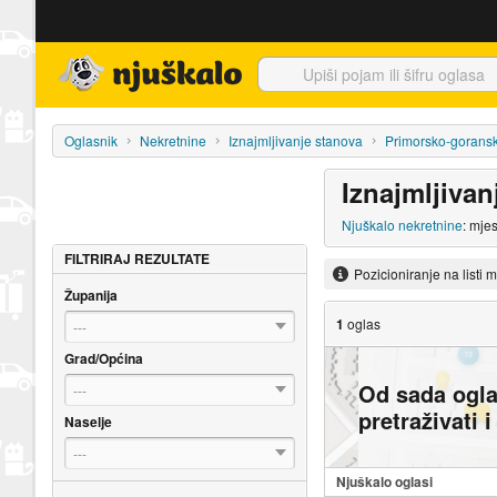
Njuškalo naslovnica
Oglasnik
Nekretnine
Iznajmljivanje stanova
Primorsko-gorans
Iznajmljivan
Njuškalo nekretnine
: mje
FILTRIRAJ REZULTATE
Pozicioniranje na listi 
Županija
1
oglas
---
Grad/Općina
Od sada ogl
---
pretraživati 
Naselje
---
Njuškalo oglasi