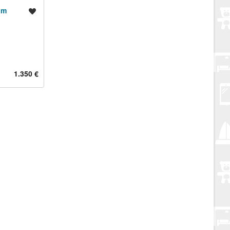
om
Spremi oglas
1.350 €