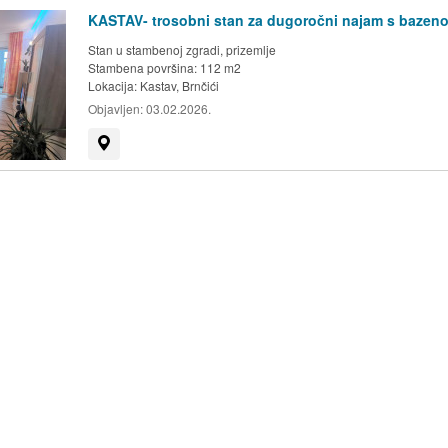
KASTAV- trosobni stan za dugoročni najam s bazen
Stan u stambenoj zgradi, prizemlje
Stambena površina: 112 m2
Lokacija:
Kastav, Brnčići
Objavljen:
03.02.2026.
Prikaži na mapi