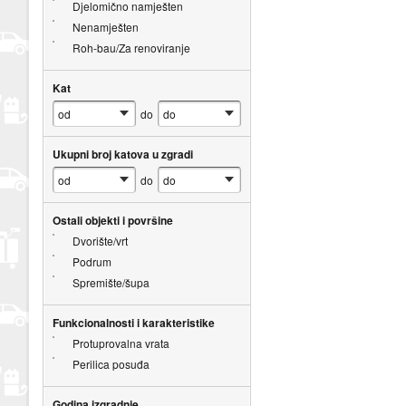
Djelomično namješten
Nenamješten
Roh-bau/Za renoviranje
Kat
do
Ukupni broj katova u zgradi
do
Ostali objekti i površine
Dvorište/vrt
Podrum
Spremište/šupa
Funkcionalnosti i karakteristike
Protuprovalna vrata
Perilica posuđa
Godina izgradnje