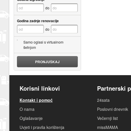
do
Godina zadnje renovacije
do
Samo oglasi s virtualnom
šetnjom
PRONJUŠKAJ
Korisni linkovi
Partnerski p
Kontakt i pomoć
24sata
O nama
Poslovni dnevnik
Oglašavanje
Večernji list
Uvjeti i pravila korištenja
missMAMA