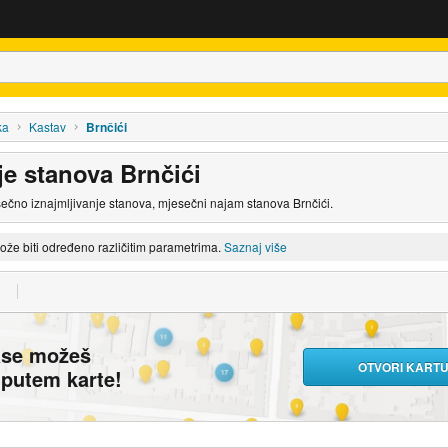
ka
Kastav
Brnčići
je stanova Brnčići
sečno iznajmljivanje stanova, mjesečni najam stanova Brnčići.
može biti određeno različitim parametrima.
Saznaj više
ase možeš
OTVORI KART
i putem karte!