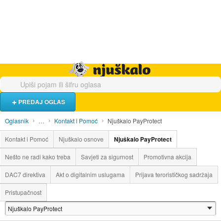
Hrana i piće
Turistički smještaj
Poslovi
Njuškalo naslovnica
PREDAJ OGLAS
Oglasnik
…
Kontakt i Pomoć
Njuškalo PayProtect
Kontakt i Pomoć
Njuškalo osnove
Njuškalo PayProtect
Nešto ne radi kako treba
Savjeti za sigurnost
Promotivna akcija
DAC7 direktiva
Akt o digitalnim uslugama
Prijava terorističkog sadržaja
Pristupačnost