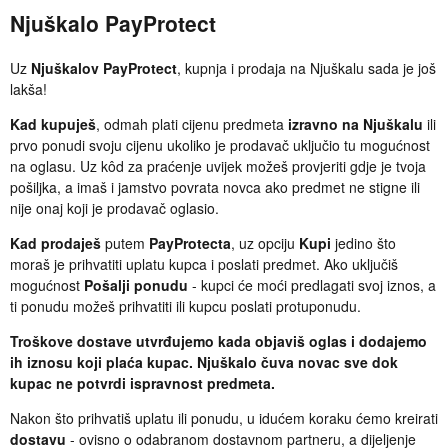
Njuškalo PayProtect
Uz
Njuškalov PayProtect
, kupnja i prodaja na Njuškalu sada je još
lakša!
Kad kupuješ
, odmah plati cijenu predmeta
izravno na Njuškalu
ili
prvo ponudi svoju cijenu ukoliko je prodavač uključio tu mogućnost
na oglasu. Uz kôd za praćenje uvijek možeš provjeriti gdje je tvoja
pošiljka, a imaš i jamstvo povrata novca ako predmet ne stigne ili
nije onaj koji je prodavač oglasio.
Kad prodaješ
putem
PayProtecta
, uz opciju
Kupi
jedino što
moraš je prihvatiti uplatu kupca i poslati predmet. Ako uključiš
mogućnost
Pošalji ponudu
- kupci će moći predlagati svoj iznos, a
ti ponudu možeš prihvatiti ili kupcu poslati protuponudu.
Troškove dostave utvrđujemo kada objaviš oglas i dodajemo
ih iznosu koji plaća kupac. Njuškalo čuva novac sve dok
kupac ne potvrdi ispravnost predmeta.
Nakon što prihvatiš uplatu ili ponudu, u idućem koraku ćemo kreirati
dostavu
- ovisno o odabranom dostavnom partneru, a dijeljenje