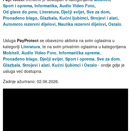
Sport i oprema
,
Informatika
,
Audio Video Foto
,
Od glave do pete
,
Literatura
,
Dječji svijet
,
Sve za dom
,
Pronađeno blago
,
Glazbala
,
Kućni ljubimci
,
Strojevi i alati
,
Automoto rezervni dijelovi
,
Nautika rezervni dijelovi
,
Ostalo
.
Usluga
PayProtect
se obavezno aktivira na svim oglasima u
kategoriji
Literatura
, te na svim privatnim oglasima u kategorijama
Mobiteli
,
Audio Video Foto
,
Informatička oprema
,
Pronađeno blago
,
Dječji svijet
,
Sport i oprema
,
Sve za dom
,
Glazbala
,
Strojevi i alati
,
Kućni ljubimci
i
Ostalo
- ondje gdje je
usluga već dostupna.
Zadnje ažurirano: 02.06.2026.