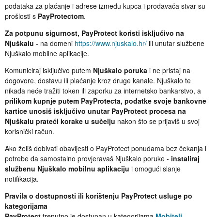
podataka za plaćanje i adrese između kupca i prodavača stvar su
prošlosti s
PayProtectom
.
Za potpunu sigurnost, PayProtect koristi isključivo na
Njuškalu
- na domeni
https://www.njuskalo.hr/
ili unutar službene
Njuškalo mobilne aplikacije.
Komuniciraj isključivo putem
Njuškalo poruka
i ne pristaj na
dogovore, dostavu ili plaćanje kroz druge kanale. Njuškalo te
nikada neće tražiti token ili zaporku za internetsko bankarstvo, a
prilikom kupnje putem PayProtecta, podatke svoje bankovne
kartice unosiš isključivo unutar PayProtect procesa na
Njuškalu prateći korake u sučelju
nakon što se prijaviš u svoj
korisnički račun.
Ako želiš dobivati obavijesti o PayProtect ponudama bez čekanja i
potrebe da samostalno provjeravaš Njuškalo poruke -
instaliraj
službenu Njuškalo mobilnu aplikaciju
i omogući slanje
notifikacija.
Pravila o dostupnosti ili korištenju PayProtect usluge po
kategorijama
PayProtect
trenutno je dostupan u kategorijama
Mobiteli
,