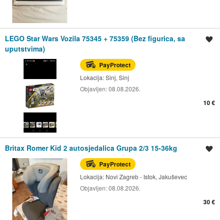
LEGO Star Wars Vozila 75345 + 75359 (Bez figurica, sa
Spremi oglas
uputstvima)
PayProtect
Lokacija:
Sinj, Sinj
Objavljen:
08.08.2026.
10 €
Britax Romer Kid 2 autosjedalica Grupa 2/3 15-36kg
Spremi oglas
PayProtect
Lokacija:
Novi Zagreb - Istok, Jakuševec
Objavljen:
08.08.2026.
30 €