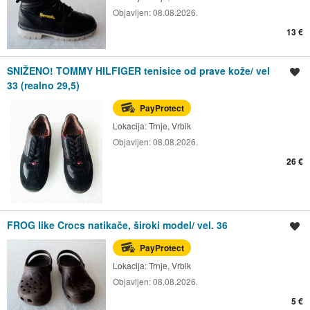
Objavljen:
08.08.2026.
13 €
SNIŽENO! TOMMY HILFIGER tenisice od prave kože/ vel
Spremi oglas
33 (realno 29,5)
PayProtect
Lokacija:
Trnje, Vrbik
Objavljen:
08.08.2026.
26 €
FROG like Crocs natikače, široki model/ vel. 36
Spremi oglas
PayProtect
Lokacija:
Trnje, Vrbik
Objavljen:
08.08.2026.
5 €