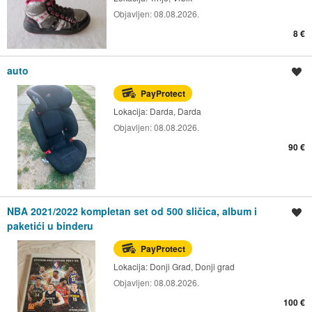
Objavljen:
08.08.2026.
8 €
auto
Spremi oglas
PayProtect
Lokacija:
Darda, Darda
Objavljen:
08.08.2026.
90 €
NBA 2021/2022 kompletan set od 500 sličica, album i
Spremi oglas
paketići u binderu
PayProtect
Lokacija:
Donji Grad, Donji grad
Objavljen:
08.08.2026.
100 €