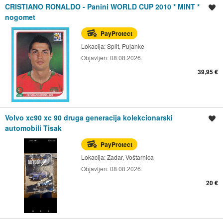
CRISTIANO RONALDO - Panini WORLD CUP 2010 * MINT *
Spremi oglas
nogomet
PayProtect
Lokacija:
Split, Pujanke
Objavljen:
08.08.2026.
39,95 €
Volvo xc90 xc 90 druga generacija kolekcionarski
Spremi oglas
automobili Tisak
PayProtect
Lokacija:
Zadar, Voštarnica
Objavljen:
08.08.2026.
20 €