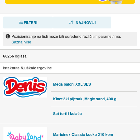
FILTERI
SORTIRAJ
NAJNOVIJI
Pozicioniranje na listi može biti određeno različitim parametrima.
Saznaj više
66256
oglasa
Istaknute Njuškalo trgovine
Mega baloni XXL SES
Kinetički pijesak, Magic sand, 400 g
Set torti i kolača
Marioinex Classic kocke 210 kom