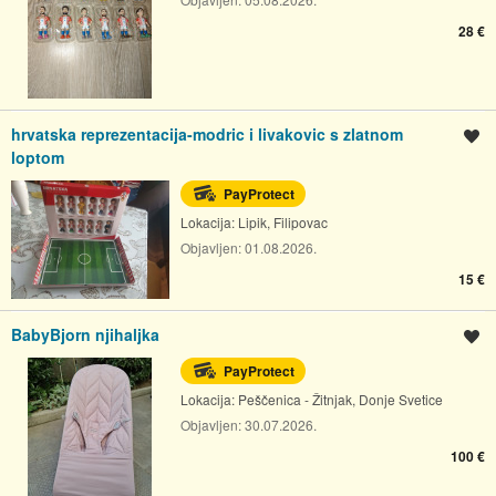
28 €
hrvatska reprezentacija-modric i livakovic s zlatnom
Spremi oglas
loptom
PayProtect
Lokacija:
Lipik, Filipovac
Objavljen:
01.08.2026.
15 €
BabyBjorn njihaljka
Spremi oglas
PayProtect
Lokacija:
Peščenica - Žitnjak, Donje Svetice
Objavljen:
30.07.2026.
100 €