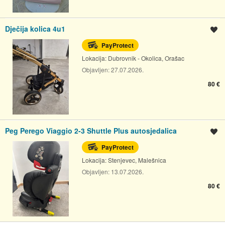
Dječija kolica 4u1
Spremi oglas
PayProtect
Lokacija:
Dubrovnik - Okolica, Orašac
Objavljen:
27.07.2026.
80 €
Peg Perego Viaggio 2-3 Shuttle Plus autosjedalica
Spremi oglas
PayProtect
Lokacija:
Stenjevec, Malešnica
Objavljen:
13.07.2026.
80 €