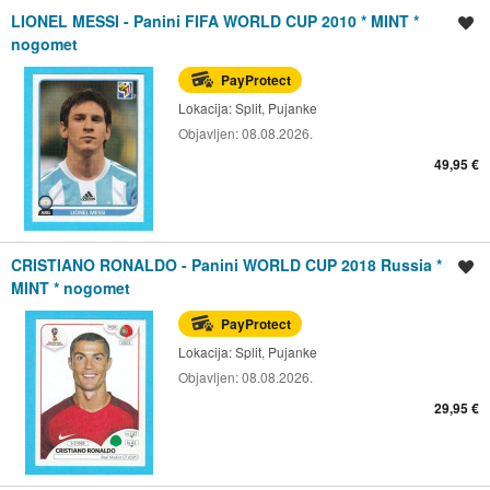
LIONEL MESSI - Panini FIFA WORLD CUP 2010 * MINT *
Spremi oglas
nogomet
PayProtect
Lokacija:
Split, Pujanke
Objavljen:
08.08.2026.
49,95 €
CRISTIANO RONALDO - Panini WORLD CUP 2018 Russia *
Spremi oglas
MINT * nogomet
PayProtect
Lokacija:
Split, Pujanke
Objavljen:
08.08.2026.
29,95 €