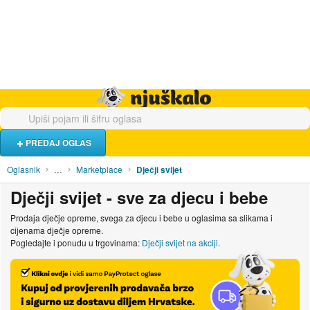
Hrana i piće
Turistički smještaj
Poslovi
Njuškalo naslovnica
PREDAJ OGLAS
Oglasnik
…
Marketplace
Dječji svijet
Dječji svijet - sve za djecu i bebe
Prodaja dječje opreme, svega za djecu i bebe u oglasima sa slikama i
cijenama dječje opreme.
Pogledajte i ponudu u trgovinama:
Dječji svijet na akciji
.