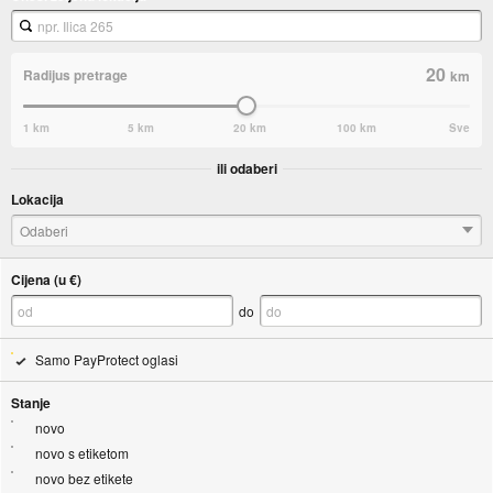
20
Radijus pretrage
km
1 km
5 km
20 km
100 km
Sve
ili odaberi
Lokacija
Odaberi
Cijena (u €)
do
Samo PayProtect oglasi
Stanje
novo
novo s etiketom
novo bez etikete