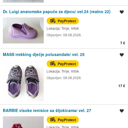
Dr. Luigi anatomske papuče za djecu/ vel.24 (realno 22)
Spremi oglas
PayProtect
Lokacija:
Trnje, Vrbik
Objavljen:
08.08.2026.
7 €
MASS trekking dječje polusandale/ vel. 25
Spremi oglas
PayProtect
Lokacija:
Trnje, Vrbik
Objavljen:
08.08.2026.
17 €
BARBIE visoke tenisice sa šljokicama/ vel. 27
Spremi oglas
PayProtect
Lokacija:
Trnje, Vrbik