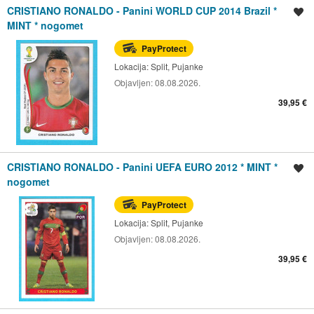
CRISTIANO RONALDO - Panini WORLD CUP 2014 Brazil *
Spremi oglas
MINT * nogomet
PayProtect
Lokacija:
Split, Pujanke
Objavljen:
08.08.2026.
39,95 €
CRISTIANO RONALDO - Panini UEFA EURO 2012 * MINT *
Spremi oglas
nogomet
PayProtect
Lokacija:
Split, Pujanke
Objavljen:
08.08.2026.
39,95 €