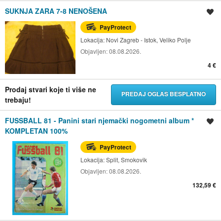
SUKNJA ZARA 7-8 NENOŠENA
Spremi oglas
PayProtect
Lokacija:
Novi Zagreb - Istok, Veliko Polje
Objavljen:
08.08.2026.
4 €
Prodaj stvari koje ti više ne
PREDAJ OGLAS BESPLATNO
trebaju!
FUSSBALL 81 - Panini stari njemački nogometni album *
Spremi oglas
KOMPLETAN 100%
PayProtect
Lokacija:
Split, Smokovik
Objavljen:
08.08.2026.
132,59 €