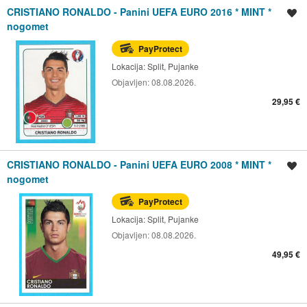
CRISTIANO RONALDO - Panini UEFA EURO 2016 * MINT *
Spremi oglas
nogomet
PayProtect
Lokacija:
Split, Pujanke
Objavljen:
08.08.2026.
29,95 €
CRISTIANO RONALDO - Panini UEFA EURO 2008 * MINT *
Spremi oglas
nogomet
PayProtect
Lokacija:
Split, Pujanke
Objavljen:
08.08.2026.
49,95 €