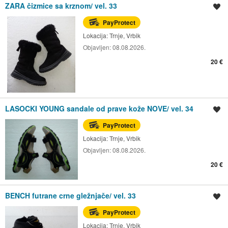
ZARA čizmice sa krznom/ vel. 33
Spremi oglas
PayProtect
Lokacija:
Trnje, Vrbik
Objavljen:
08.08.2026.
20 €
LASOCKI YOUNG sandale od prave kože NOVE/ vel. 34
Spremi oglas
PayProtect
Lokacija:
Trnje, Vrbik
Objavljen:
08.08.2026.
20 €
BENCH futrane crne gležnjače/ vel. 33
Spremi oglas
PayProtect
Lokacija:
Trnje, Vrbik