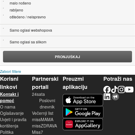
malo nošeno
rabljeno
oštećeno / neispravno
Samo oglasi webshopova
Samo oglasi sa slikom
PRONJUŠKAJ
Zatvori filtere
Korisni
Partnerski
Preuzmi
Potraži nas
linkovi
portali
aplikaciju
Facebook
TikTok
Instagram
YouTu
Kontakt i
24sata
LinkedIn
Njuškalo blog
iOS aplikacija
pomoć
Poslovni
O nama
dnevnik
Android aplikacija
Oglašavanje
Večernji list
Uvjeti i pravila
missMAMA
korištenja
missZDRAVA
Huawei aplikacija
Politika
Miss7