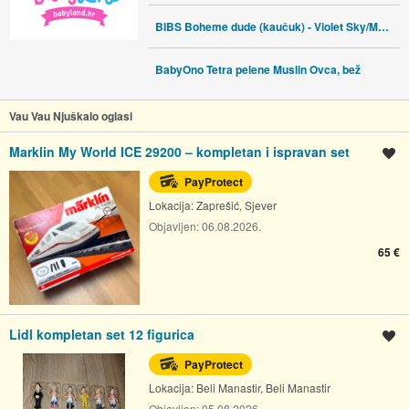
BIBS Boheme dude (kaučuk) - Violet Sky/Mauve (vel.2)
BabyOno Tetra pelene Muslin Ovca, bež
Vau Vau Njuškalo oglasi
Marklin My World ICE 29200 – kompletan i ispravan set
Spremi oglas
PayProtect
Lokacija:
Zaprešić, Sjever
Objavljen:
06.08.2026.
65 €
Lidl kompletan set 12 figurica
Spremi oglas
PayProtect
Lokacija:
Beli Manastir, Beli Manastir
Objavljen:
05.08.2026.