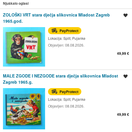
Njuškalo oglasi
ZOLOŠKI VRT stara dječja slikovnica Mladost Zagreb
Spremi oglas
1965.god.
PayProtect
Lokacija:
Split, Pujanke
Objavljen:
08.08.2026.
49,99 €
MALE ZGODE I NEZGODE stara dječja slikovnica Mladost
Spremi oglas
Zagreb 1965.g.
PayProtect
Lokacija:
Split, Pujanke
Objavljen:
08.08.2026.
49,99 €