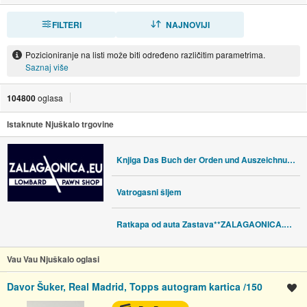
FILTERI
SORTIRAJ
NAJNOVIJI
Pozicioniranje na listi može biti određeno različitim parametrima.
Saznaj više
104800
oglasa
Istaknute Njuškalo trgovine
Knjiga Das Buch der Orden und Auszeichnungen 1976 Vaclav Mericka
Vatrogasni šljem
Ratkapa od auta Zastava**ZALAGAONICA.EU/ZALAGAONICA SPLIT**
Vau Vau Njuškalo oglasi
Davor Šuker, Real Madrid, Topps autogram kartica /150
Spremi oglas