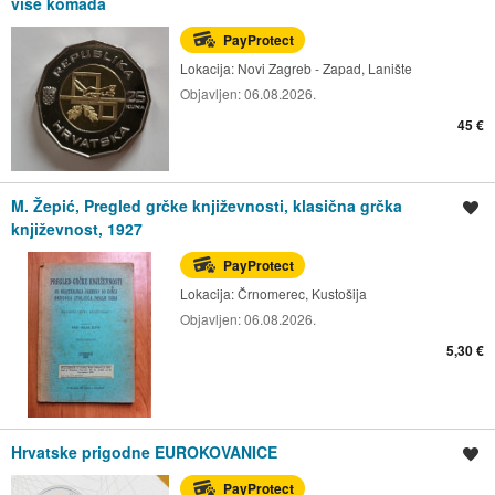
više komada
PayProtect
Lokacija:
Novi Zagreb - Zapad, Lanište
Objavljen:
06.08.2026.
45 €
M. Žepić, Pregled grčke književnosti, klasična grčka
Spremi oglas
književnost, 1927
PayProtect
Lokacija:
Črnomerec, Kustošija
Objavljen:
06.08.2026.
5,30 €
Hrvatske prigodne EUROKOVANICE
Spremi oglas
PayProtect