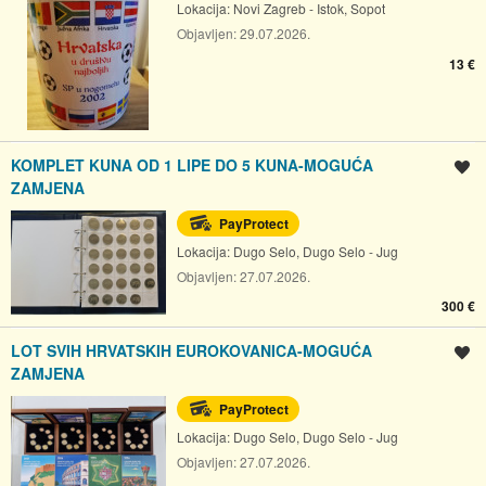
Lokacija:
Novi Zagreb - Istok, Sopot
Objavljen:
29.07.2026.
13 €
KOMPLET KUNA OD 1 LIPE DO 5 KUNA-MOGUĆA
Spremi oglas
ZAMJENA
PayProtect
Lokacija:
Dugo Selo, Dugo Selo - Jug
Objavljen:
27.07.2026.
300 €
LOT SVIH HRVATSKIH EUROKOVANICA-MOGUĆA
Spremi oglas
ZAMJENA
PayProtect
Lokacija:
Dugo Selo, Dugo Selo - Jug
Objavljen:
27.07.2026.