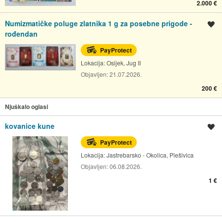
2.000 €
Numizmatičke poluge zlatnika 1 g za posebne prigode -
Spremi oglas
rođendan
PayProtect
Lokacija:
Osijek, Jug II
Objavljen:
21.07.2026.
200 €
Njuškalo oglasi
kovanice kune
Spremi oglas
PayProtect
Lokacija:
Jastrebarsko - Okolica, Plešivica
Objavljen:
06.08.2026.
1 €