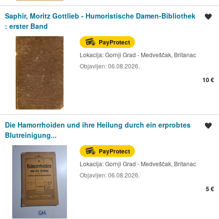
Saphir, Moritz Gottlieb - Humoristische Damen-Bibliothek
Spremi oglas
: erster Band
PayProtect
Lokacija:
Gornji Grad - Medveščak, Britanac
Objavljen:
06.08.2026.
10 €
Die Hamorrhoiden und ihre Heilung durch ein erprobtes
Spremi oglas
Blutreinigung...
PayProtect
Lokacija:
Gornji Grad - Medveščak, Britanac
Objavljen:
06.08.2026.
5 €