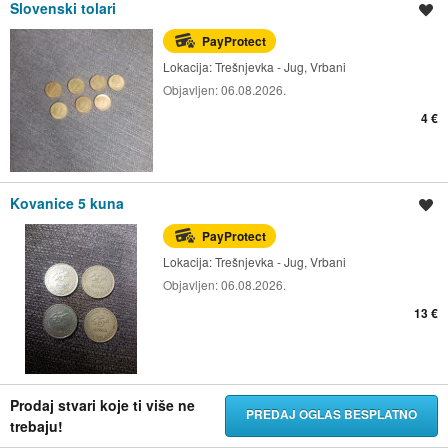
Slovenski tolari
Spremi oglas
PayProtect
Lokacija:
Trešnjevka - Jug, Vrbani
Objavljen:
06.08.2026.
4 €
Kovanice 5 kuna
Spremi oglas
PayProtect
Lokacija:
Trešnjevka - Jug, Vrbani
Objavljen:
06.08.2026.
13 €
Prodaj stvari koje ti više ne
PREDAJ OGLAS BESPLATNO
trebaju!