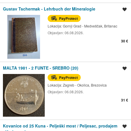
Gustav Tschermak - Lehrbuch der Mineralogie
Spremi oglas
PayProtect
Lokacija:
Gornji Grad - Medveščak, Britanac
Objavljen:
06.08.2026.
30 €
MALTA 1981 - 2 FUNTE - SREBRO (20)
Spremi oglas
PayProtect
Lokacija:
Zagreb - Okolica, Brezovica
Objavljen:
06.08.2026.
31 €
Kovanice od 25 Kuna - Pelješki most / Peljesac, prodajem
Spremi oglas