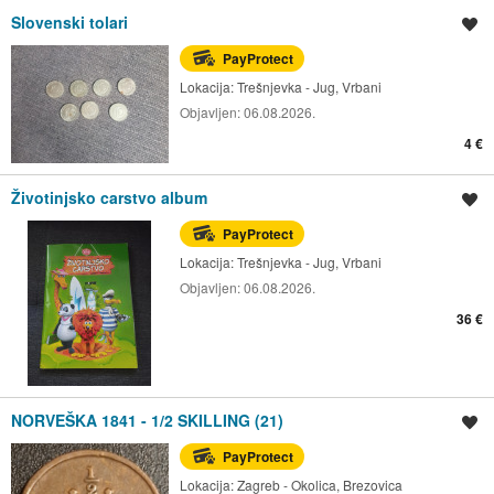
Slovenski tolari
Spremi oglas
PayProtect
Lokacija:
Trešnjevka - Jug, Vrbani
Objavljen:
06.08.2026.
4 €
Životinjsko carstvo album
Spremi oglas
PayProtect
Lokacija:
Trešnjevka - Jug, Vrbani
Objavljen:
06.08.2026.
36 €
NORVEŠKA 1841 - 1/2 SKILLING (21)
Spremi oglas
PayProtect
Lokacija:
Zagreb - Okolica, Brezovica