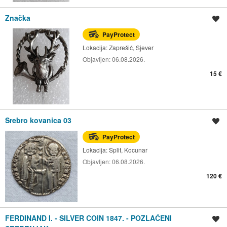
Značka
Spremi oglas
PayProtect
Lokacija:
Zaprešić, Sjever
Objavljen:
06.08.2026.
15 €
Srebro kovanica 03
Spremi oglas
PayProtect
Lokacija:
Split, Kocunar
Objavljen:
06.08.2026.
120 €
FERDINAND I. - SILVER COIN 1847. - POZLAĆENI
Spremi oglas