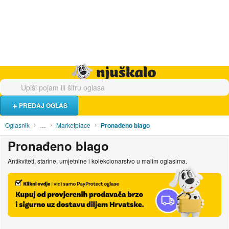
Hrana i piće
Turistički smještaj
Poslovi
Njuškalo naslovnica
PREDAJ OGLAS
Oglasnik
…
Marketplace
Pronađeno blago
Pronađeno blago
Antikviteti, starine, umjetnine i kolekcionarstvo u malim oglasima.