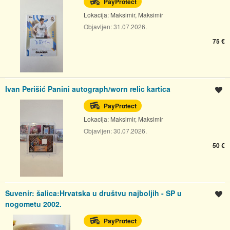
PayProtect
Lokacija:
Maksimir, Maksimir
Objavljen:
31.07.2026.
75 €
Ivan Perišić Panini autograph/worn relic kartica
Spremi oglas
PayProtect
Lokacija:
Maksimir, Maksimir
Objavljen:
30.07.2026.
50 €
Suvenir: šalica:Hrvatska u društvu najboljih - SP u
Spremi oglas
nogometu 2002.
PayProtect