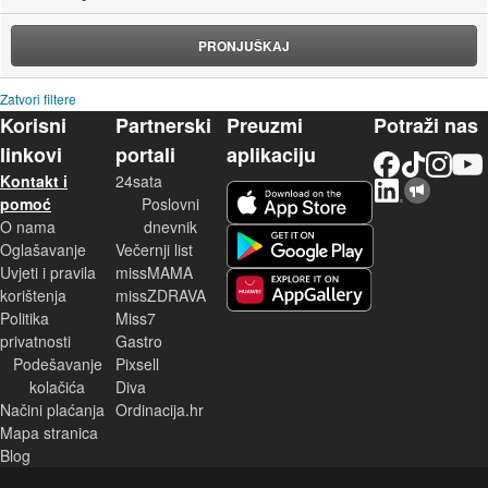
PRONJUŠKAJ
Zatvori filtere
Korisni
Partnerski
Preuzmi
Potraži nas
linkovi
portali
aplikaciju
Facebook
TikTok
Instagram
YouTu
Kontakt i
24sata
LinkedIn
Njuškalo blog
iOS aplikacija
pomoć
Poslovni
O nama
dnevnik
Android aplikacija
Oglašavanje
Večernji list
Uvjeti i pravila
missMAMA
korištenja
missZDRAVA
Huawei aplikacija
Politika
Miss7
privatnosti
Gastro
Podešavanje
Pixsell
kolačića
Diva
Načini plaćanja
Ordinacija.hr
Mapa stranica
Blog