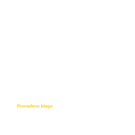
Strojevi i alati
Usluge
Audio Video Foto
Mobiteli
Glazbala
Literatura
Informatika
Kućni ljubimci
Pronađeno blago
Ostalo
Poklanjam