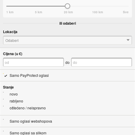
1 km
5 km
20 km
100 km
Sve
ili odaberi
Lokacija
Odaberi
Cijena (u €)
do
Samo PayProtect oglasi
Stanje
novo
rabljeno
oštećeno / neispravno
Samo oglasi webshopova
Samo oglasi sa slikom