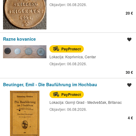
Objavljen:
06.08.2026.
20 €
Razne kovanice
Spremi oglas
PayProtect
Lokacija:
Koprivnica, Centar
Objavljen:
06.08.2026.
30 €
Beutinger, Emil - Die Bauführung im Hochbau
Spremi oglas
PayProtect
Lokacija:
Gornji Grad - Medveščak, Britanac
Objavljen:
06.08.2026.
4 €