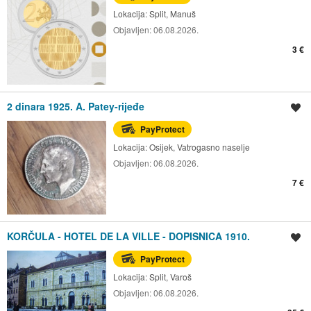
Lokacija:
Split, Manuš
Objavljen:
06.08.2026.
3 €
2 dinara 1925. A. Patey-rijeđe
Spremi oglas
PayProtect
Lokacija:
Osijek, Vatrogasno naselje
Objavljen:
06.08.2026.
7 €
KORČULA - HOTEL DE LA VILLE - DOPISNICA 1910.
Spremi oglas
PayProtect
Lokacija:
Split, Varoš
Objavljen:
06.08.2026.