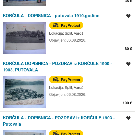
35 €
KORČULA - DOPISNICA - putovala 1910.godine
Spremi oglas
PayProtect
Lokacija:
Split, Varoš
Objavljen:
06.08.2026.
80 €
KORČULA DOPISNICA - POZDRAV iz KORČULE 1900.-
Spremi oglas
1903. PUTOVALA
PayProtect
Lokacija:
Split, Varoš
Objavljen:
06.08.2026.
100 €
KORČULA - DOPISNICA - POZDRAV iz KORČULE 1903.-
Spremi oglas
Putovala
PayProtect