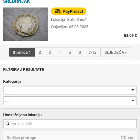
SREBRNJAK
PayProtect
Lokacija:
Split, Varoš
Objavljen:
06.08.2026.
53,09 €
Stranica
1
2
3
4
5
6
7-12
SLJEDEĆA
»
FILTRIRAJ REZULTATE
Kategorija
Unesi željenu lokaciju
20
Radijus pretrage
km