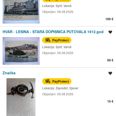
Lokacija:
Split, Varoš
Objavljen:
06.08.2026.
100 €
HVAR - LESINA - STARA DOPISNICA PUTOVALA 1912.god
Spremi oglas
PayProtect
Lokacija:
Split, Varoš
Objavljen:
06.08.2026.
50 €
Značka
Spremi oglas
PayProtect
Lokacija:
Zaprešić, Sjever
Objavljen:
06.08.2026.
15 €