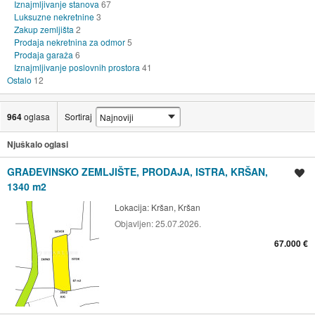
Iznajmljivanje stanova
67
Luksuzne nekretnine
3
Zakup zemljišta
2
Prodaja nekretnina za odmor
5
Prodaja garaža
6
Iznajmljivanje poslovnih prostora
41
Ostalo
12
964
oglasa
Sortiraj
Njuškalo oglasi
GRAĐEVINSKO ZEMLJIŠTE, PRODAJA, ISTRA, KRŠAN,
Spremi oglas
1340 m2
Lokacija:
Kršan, Kršan
Objavljen:
25.07.2026.
67.000 €