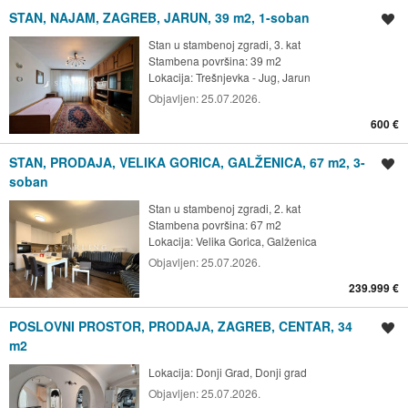
STAN, NAJAM, ZAGREB, JARUN, 39 m2, 1-soban
Spremi oglas
Stan u stambenoj zgradi, 3. kat
Stambena površina: 39 m2
Lokacija:
Trešnjevka - Jug, Jarun
Objavljen:
25.07.2026.
600 €
STAN, PRODAJA, VELIKA GORICA, GALŽENICA, 67 m2, 3-
Spremi oglas
soban
Stan u stambenoj zgradi, 2. kat
Stambena površina: 67 m2
Lokacija:
Velika Gorica, Galženica
Objavljen:
25.07.2026.
239.999 €
POSLOVNI PROSTOR, PRODAJA, ZAGREB, CENTAR, 34
Spremi oglas
m2
Lokacija:
Donji Grad, Donji grad
Objavljen:
25.07.2026.