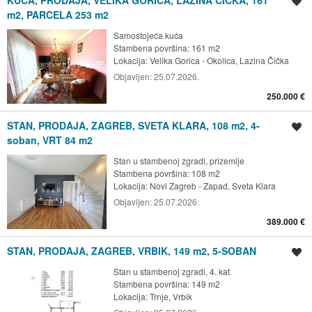
KUĆA, PRODAJA, VELIKA GORICA, LAZINA ČIČKA, 161
Spremi oglas
m2, PARCELA 253 m2
Samostojeća kuća
Stambena površina: 161 m2
Lokacija:
Velika Gorica - Okolica, Lazina Čička
Objavljen:
25.07.2026.
250.000 €
STAN, PRODAJA, ZAGREB, SVETA KLARA, 108 m2, 4-
Spremi oglas
soban, VRT 84 m2
Stan u stambenoj zgradi, prizemlje
Stambena površina: 108 m2
Lokacija:
Novi Zagreb - Zapad, Sveta Klara
Objavljen:
25.07.2026.
389.000 €
STAN, PRODAJA, ZAGREB, VRBIK, 149 m2, 5-SOBAN
Spremi oglas
Stan u stambenoj zgradi, 4. kat
Stambena površina: 149 m2
Lokacija:
Trnje, Vrbik