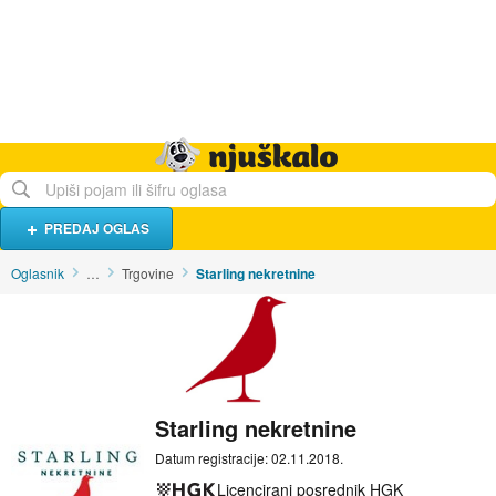
Hrana i piće
Turistički smještaj
Poslovi
Njuškalo naslovnica
PREDAJ OGLAS
Oglasnik
…
Trgovine
Starling nekretnine
Starling nekretnine
Datum registracije: 02.11.2018.
Licencirani posrednik HGK