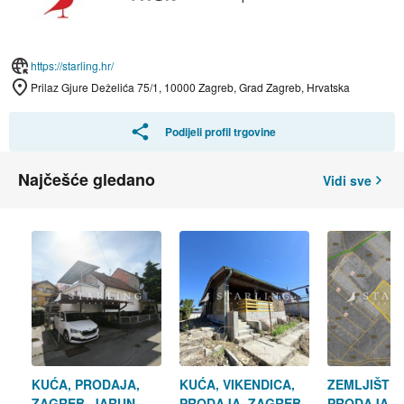
https://starling.hr/
Prilaz Gjure Deželića 75/1, 10000 Zagreb, Grad Zagreb, Hrvatska
Podijeli profil trgovine
Najčešće gledano
Vidi sve
KUĆA, PRODAJA,
KUĆA, VIKENDICA,
ZEMLJIŠTE,
ZAGREB, JARUN,
PRODAJA, ZAGREB,
PRODAJA, 