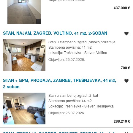
437.000 €
STAN, NAJAM, ZAGREB, VOLTINO, 41 m2, 2-SOBAN
Spremi oglas
Stan u stambenoj zgradi, visoko prizemlje
Stambena površina: 41 m2
Lokacija:
Trešnjevka - Sjever, Voltino
Objavljen:
25.07.2026.
700 €
STAN + GPM, PRODAJA, ZAGREB, TREŠNJEVKA, 44 m2,
Spremi oglas
2-soban
Stan u stambenoj zgradi, 2. kat
Stambena površina: 44 m2
Lokacija:
Trešnjevka - Sjever, Trešnjevka
Objavljen:
25.07.2026.
288.210 €