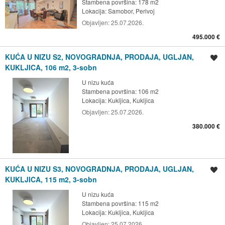
Stambena površina: 178 m2
Lokacija:
Samobor, Perivoj
Objavljen:
25.07.2026.
495.000 €
KUĆA U NIZU S2, NOVOGRADNJA, PRODAJA, UGLJAN,
Spremi oglas
KUKLJICA, 106 m2, 3-sobn
U nizu kuća
Stambena površina: 106 m2
Lokacija:
Kukljica, Kukljica
Objavljen:
25.07.2026.
380.000 €
KUĆA U NIZU S3, NOVOGRADNJA, PRODAJA, UGLJAN,
Spremi oglas
KUKLJICA, 115 m2, 3-sobn
U nizu kuća
Stambena površina: 115 m2
Lokacija:
Kukljica, Kukljica
Objavljen:
25.07.2026.