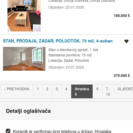
Lokacija:
Donja Dubrava, Donja Dubrava
Objavljen:
25.07.2026.
185.000 €
STAN, PRODAJA, ZADAR, POLUOTOK, 75 m2, 4-soban
Spremi oglas
Stan u stambenoj zgradi, 1. kat
Stambena površina: 75 m2
Lokacija:
Zadar, Poluotok
Objavljen:
24.07.2026.
275.000 €
«
PRETHODNA
1
2
3
4
Stranica
6
7-
SLJEDE
5
12
Detalji oglašivača
Korisnik je verificirao broj telefona u državi: Hrvatska