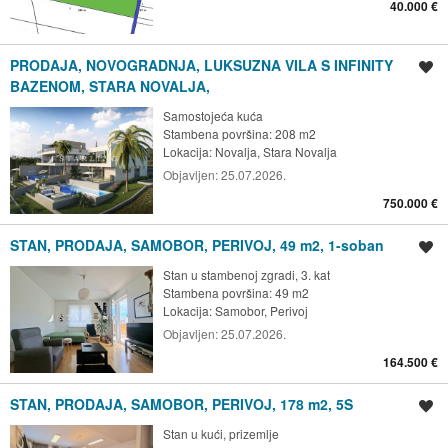
40.000 €
PRODAJA, NOVOGRADNJA, LUKSUZNA VILA S INFINITY
Spremi oglas
BAZENOM, STARA NOVALJA,
Samostojeća kuća
Stambena površina: 208 m2
Lokacija:
Novalja, Stara Novalja
Objavljen:
25.07.2026.
750.000 €
STAN, PRODAJA, SAMOBOR, PERIVOJ, 49 m2, 1-soban
Spremi oglas
Stan u stambenoj zgradi, 3. kat
Stambena površina: 49 m2
Lokacija:
Samobor, Perivoj
Objavljen:
25.07.2026.
164.500 €
STAN, PRODAJA, SAMOBOR, PERIVOJ, 178 m2, 5S
Spremi oglas
Stan u kući, prizemlje