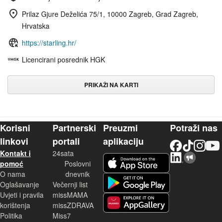
Prilaz Gjure Deželića 75/1, 10000 Zagreb, Grad Zagreb,
Hrvatska
https://starling.hr/
Licencirani posrednik HGK
PRIKAŽI NA KARTI
Korisni
Partnerski
Preuzmi
Potraži nas
linkovi
portali
aplikaciju
Facebook
TikTok
Instagram
YouTu
Kontakt i
24sata
LinkedIn
Njuškalo blog
iOS aplikacija
pomoć
Poslovni
O nama
dnevnik
Android aplikacija
Oglašavanje
Večernji list
Uvjeti i pravila
missMAMA
korištenja
missZDRAVA
Huawei aplikacija
Politika
Miss7