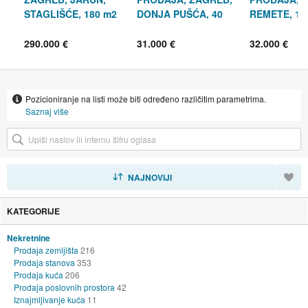
STAGLIŠĆE, 180 m2
DONJA PUŠĆA, 40
REMETE, 16
m2 + 536 m2
OKUĆNICE
290.000 €
31.000 €
32.000 €
Pozicioniranje na listi može biti određeno različitim parametrima.
Saznaj više
SORTIRAJ
NAJNOVIJI
KATEGORIJE
Nekretnine
Prodaja zemljišta
216
Prodaja stanova
353
Prodaja kuća
206
Prodaja poslovnih prostora
42
Iznajmljivanje kuća
11