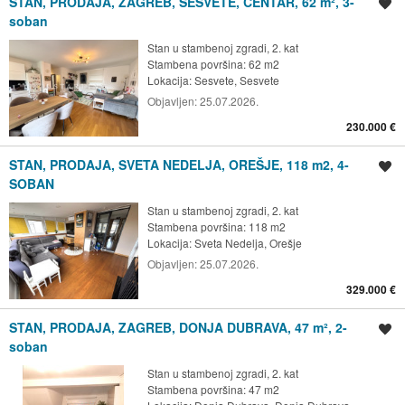
STAN, PRODAJA, ZAGREB, SESVETE, CENTAR, 62 m², 3-
Spremi oglas
soban
Stan u stambenoj zgradi, 2. kat
Stambena površina: 62 m2
Lokacija:
Sesvete, Sesvete
Objavljen:
25.07.2026.
230.000 €
STAN, PRODAJA, SVETA NEDELJA, OREŠJE, 118 m2, 4-
Spremi oglas
SOBAN
Stan u stambenoj zgradi, 2. kat
Stambena površina: 118 m2
Lokacija:
Sveta Nedelja, Orešje
Objavljen:
25.07.2026.
329.000 €
STAN, PRODAJA, ZAGREB, DONJA DUBRAVA, 47 m², 2-
Spremi oglas
soban
Stan u stambenoj zgradi, 2. kat
Stambena površina: 47 m2