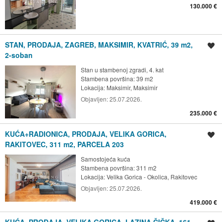
130.000 €
STAN, PRODAJA, ZAGREB, MAKSIMIR, KVATRIĆ, 39 m2,
Spremi oglas
2-soban
Stan u stambenoj zgradi, 4. kat
Stambena površina: 39 m2
Lokacija:
Maksimir, Maksimir
Objavljen:
25.07.2026.
235.000 €
KUĆA+RADIONICA, PRODAJA, VELIKA GORICA,
Spremi oglas
RAKITOVEC, 311 m2, PARCELA 203
Samostojeća kuća
Stambena površina: 311 m2
Lokacija:
Velika Gorica - Okolica, Rakitovec
Objavljen:
25.07.2026.
419.000 €