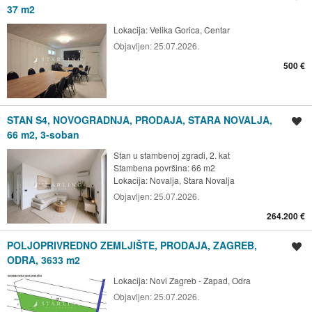
37 m2
Lokacija:
Velika Gorica, Centar
Objavljen:
25.07.2026.
500 €
STAN S4, NOVOGRADNJA, PRODAJA, STARA NOVALJA,
Spremi oglas
66 m2, 3-soban
Stan u stambenoj zgradi, 2. kat
Stambena površina: 66 m2
Lokacija:
Novalja, Stara Novalja
Objavljen:
25.07.2026.
264.200 €
POLJOPRIVREDNO ZEMLJIŠTE, PRODAJA, ZAGREB,
Spremi oglas
ODRA, 3633 m2
Lokacija:
Novi Zagreb - Zapad, Odra
Objavljen:
25.07.2026.