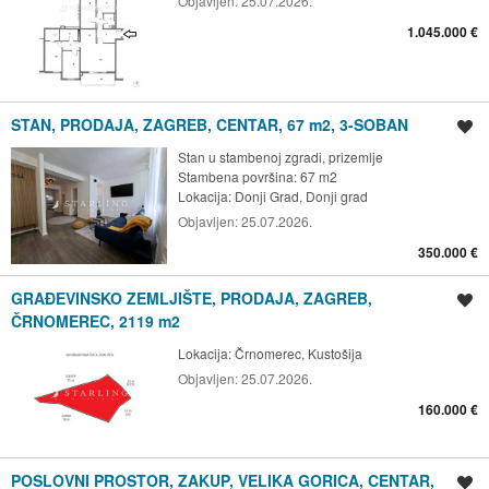
Objavljen:
25.07.2026.
1.045.000 €
STAN, PRODAJA, ZAGREB, CENTAR, 67 m2, 3-SOBAN
Spremi oglas
Stan u stambenoj zgradi, prizemlje
Stambena površina: 67 m2
Lokacija:
Donji Grad, Donji grad
Objavljen:
25.07.2026.
350.000 €
GRAĐEVINSKO ZEMLJIŠTE, PRODAJA, ZAGREB,
Spremi oglas
ČRNOMEREC, 2119 m2
Lokacija:
Črnomerec, Kustošija
Objavljen:
25.07.2026.
160.000 €
POSLOVNI PROSTOR, ZAKUP, VELIKA GORICA, CENTAR,
Spremi oglas