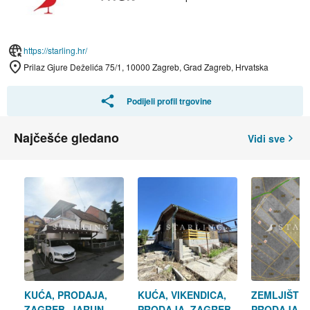
https://starling.hr/
Prilaz Gjure Deželića 75/1, 10000 Zagreb, Grad Zagreb, Hrvatska
Podijeli profil trgovine
Najčešće gledano
Vidi sve
KUĆA, PRODAJA,
KUĆA, VIKENDICA,
ZEMLJIŠTE,
ZAGREB, JARUN,
PRODAJA, ZAGREB,
PRODAJA, 