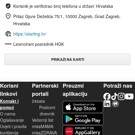
Korisnik je verificirao broj telefona u državi: Hrvatska
Prilaz Gjure Deželića 75/1, 10000 Zagreb, Grad Zagreb,
Hrvatska
https://starling.hr/
Licencirani posrednik HGK
PRIKAŽI NA KARTI
Korisni
Partnerski
Preuzmi
Potraži nas
linkovi
portali
aplikaciju
Facebook
TikTok
Instagram
YouTu
Kontakt i
24sata
LinkedIn
Njuškalo blog
iOS aplikacija
pomoć
Poslovni
O nama
dnevnik
Android aplikacija
Oglašavanje
Večernji list
Uvjeti i pravila
missMAMA
korištenja
missZDRAVA
Huawei aplikacija