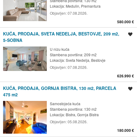
Stambena površina: 130 m2
Lokacija:
Medulin, Premantura
Objavljen:
07.08.2026.
580.000 €
KUĆA, PRODAJA, SVETA NEDELJA, BESTOVJE, 209 m2,
Spremi oglas
5-SOBNA
U nizu kuća
Stambena površina: 209 m2
Lokacija:
Sveta Nedelja, Bestovje
Objavljen:
07.08.2026.
626.990 €
KUĆA, PRODAJA, GORNJA BISTRA, 130 m2, PARCELA
Spremi oglas
475 m2
Samostojeća kuća
Stambena površina: 130 m2
Lokacija:
Bistra, Gornja Bistra
Objavljen:
05.08.2026.
180.000 €