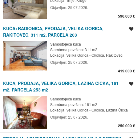
Lokacija:
Trnje, Kruge
Objavljen:
25.07.2026.
590.000 €
KUĆA+RADIONICA, PRODAJA, VELIKA GORICA,
Spremi oglas
RAKITOVEC, 311 m2, PARCELA 203
Samostojeća kuća
Stambena površina: 311 m2
Lokacija:
Velika Gorica - Okolica, Rakitovec
Objavljen:
25.07.2026.
419.000 €
KUĆA, PRODAJA, VELIKA GORICA, LAZINA ČIČKA, 161
Spremi oglas
m2, PARCELA 253 m2
Samostojeća kuća
Stambena površina: 161 m2
Lokacija:
Velika Gorica - Okolica, Lazina Čička
Objavljen:
25.07.2026.
250.000 €