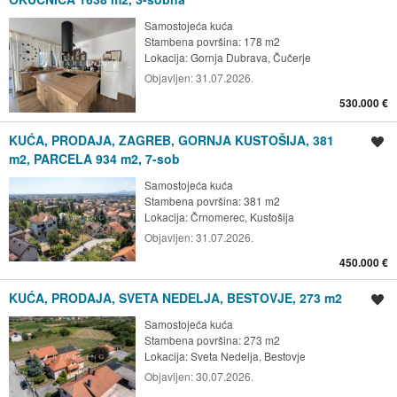
Samostojeća kuća
Stambena površina: 178 m2
Lokacija:
Gornja Dubrava, Čučerje
Objavljen:
31.07.2026.
530.000 €
KUĆA, PRODAJA, ZAGREB, GORNJA KUSTOŠIJA, 381
Spremi oglas
m2, PARCELA 934 m2, 7-sob
Samostojeća kuća
Stambena površina: 381 m2
Lokacija:
Črnomerec, Kustošija
Objavljen:
31.07.2026.
450.000 €
KUĆA, PRODAJA, SVETA NEDELJA, BESTOVJE, 273 m2
Spremi oglas
Samostojeća kuća
Stambena površina: 273 m2
Lokacija:
Sveta Nedelja, Bestovje
Objavljen:
30.07.2026.