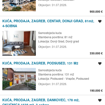
Objavljen:
31.07.2026.
900.000 €
KUĆA, PRODAJA, ZAGREB, CENTAR, DONJI GRAD, 81m2,
Spremi oglas
4-SOBNA
Samostojeća kuća
Stambena površina: 81 m2
Lokacija:
Donji Grad, Donji grad
Objavljen:
31.07.2026.
330.000 €
KUĆA, PRODAJA, ZAGREB, PODSUSED, 131 M2
Spremi oglas
Samostojeća kuća
Stambena površina: 131 m2
Lokacija:
Podsused - Vrapče, Podsused
Objavljen:
31.07.2026.
190.000 €
KUĆA, PRODAJA, ZAGREB, DANKOVEC, 178 m2,
Spremi oglas
OKUĆNICA 1638 m2, 3-sobna