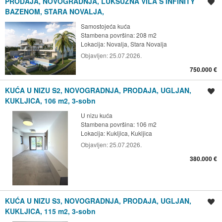
PRODAJA, NOVOGRADNJA, LUKSUZNA VILA S INFINITY
Spremi oglas
BAZENOM, STARA NOVALJA,
Samostojeća kuća
Stambena površina: 208 m2
Lokacija:
Novalja, Stara Novalja
Objavljen:
25.07.2026.
750.000 €
KUĆA U NIZU S2, NOVOGRADNJA, PRODAJA, UGLJAN,
Spremi oglas
KUKLJICA, 106 m2, 3-sobn
U nizu kuća
Stambena površina: 106 m2
Lokacija:
Kukljica, Kukljica
Objavljen:
25.07.2026.
380.000 €
KUĆA U NIZU S3, NOVOGRADNJA, PRODAJA, UGLJAN,
Spremi oglas
KUKLJICA, 115 m2, 3-sobn