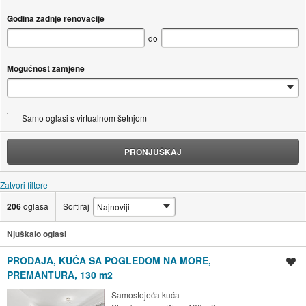
Godina zadnje renovacije
do
Mogućnost zamjene
Samo oglasi s virtualnom šetnjom
PRONJUŠKAJ
Zatvori filtere
206
oglasa
Sortiraj
Njuškalo oglasi
PRODAJA, KUĆA SA POGLEDOM NA MORE,
Spremi oglas
PREMANTURA, 130 m2
Samostojeća kuća