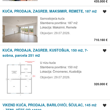
435.000 €
KUĆA, PRODAJA, ZAGREB, MAKSIMIR, REMETE, 187 m2
Spremi oglas
Samostojeća kuća
Stambena površina: 187 m2
Lokacija:
Maksimir, Remete
Objavljen:
29.07.2026.
710.160 €
KUĆA, PRODAJA, ZAGREB, KUSTOŠIJA, 150 m2, 7-
Spremi oglas
sobna, parcela 251 m2
U nizu kuća
Stambena površina: 150 m2
Lokacija:
Črnomerec, Kustošija
Objavljen:
29.07.2026.
320.000 €
VIKEND KUĆA, PRODAJA, BARILOVIĆI, ŠĆULAC, 145 m2
Spremi oglas