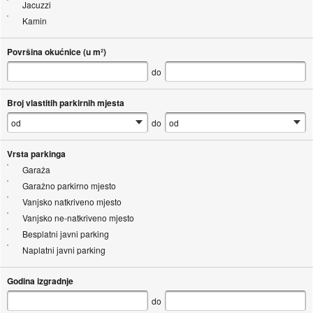
Jacuzzi
Kamin
Površina okućnice (u m²)
do
Broj vlastitih parkirnih mjesta
do
Vrsta parkinga
Garaža
Garažno parkirno mjesto
Vanjsko natkriveno mjesto
Vanjsko ne-natkriveno mjesto
Besplatni javni parking
Naplatni javni parking
Godina izgradnje
do