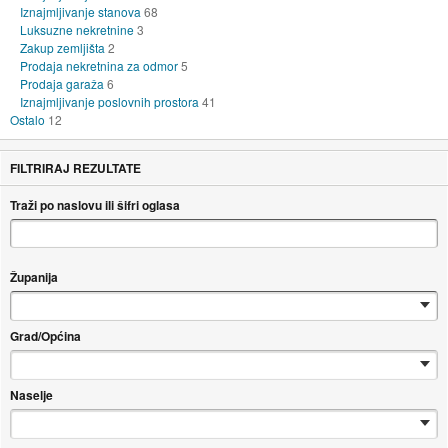
Iznajmljivanje stanova
68
Luksuzne nekretnine
3
Zakup zemljišta
2
Prodaja nekretnina za odmor
5
Prodaja garaža
6
Iznajmljivanje poslovnih prostora
41
Ostalo
12
FILTRIRAJ REZULTATE
Traži po naslovu ili šifri oglasa
Županija
Grad/Općina
Naselje