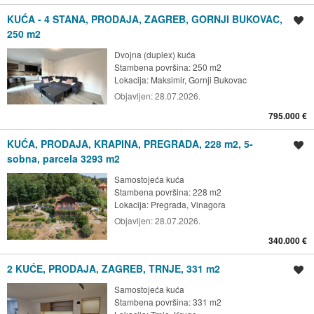
KUĆA - 4 STANA, PRODAJA, ZAGREB, GORNJI BUKOVAC,
Spremi oglas
250 m2
Dvojna (duplex) kuća
Stambena površina: 250 m2
Lokacija:
Maksimir, Gornji Bukovac
Objavljen:
28.07.2026.
795.000 €
KUĆA, PRODAJA, KRAPINA, PREGRADA, 228 m2, 5-
Spremi oglas
sobna, parcela 3293 m2
Samostojeća kuća
Stambena površina: 228 m2
Lokacija:
Pregrada, Vinagora
Objavljen:
28.07.2026.
340.000 €
2 KUĆE, PRODAJA, ZAGREB, TRNJE, 331 m2
Spremi oglas
Samostojeća kuća
Stambena površina: 331 m2