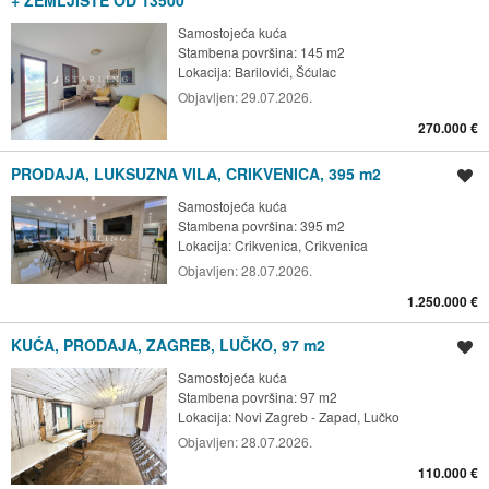
+ ZEMLJIŠTE OD 13500
Samostojeća kuća
Stambena površina: 145 m2
Lokacija:
Barilovići, Šćulac
Objavljen:
29.07.2026.
270.000 €
PRODAJA, LUKSUZNA VILA, CRIKVENICA, 395 m2
Spremi oglas
Samostojeća kuća
Stambena površina: 395 m2
Lokacija:
Crikvenica, Crikvenica
Objavljen:
28.07.2026.
1.250.000 €
KUĆA, PRODAJA, ZAGREB, LUČKO, 97 m2
Spremi oglas
Samostojeća kuća
Stambena površina: 97 m2
Lokacija:
Novi Zagreb - Zapad, Lučko
Objavljen:
28.07.2026.
110.000 €