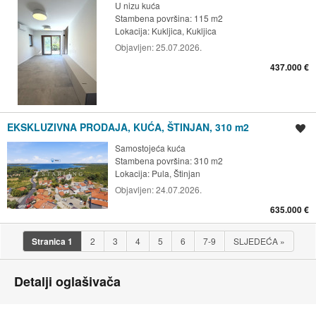
U nizu kuća
Stambena površina: 115 m2
Lokacija:
Kukljica, Kukljica
Objavljen:
25.07.2026.
437.000 €
EKSKLUZIVNA PRODAJA, KUĆA, ŠTINJAN, 310 m2
Spremi oglas
Samostojeća kuća
Stambena površina: 310 m2
Lokacija:
Pula, Štinjan
Objavljen:
24.07.2026.
635.000 €
Stranica
1
2
3
4
5
6
7-9
SLJEDEĆA
»
Detalji oglašivača