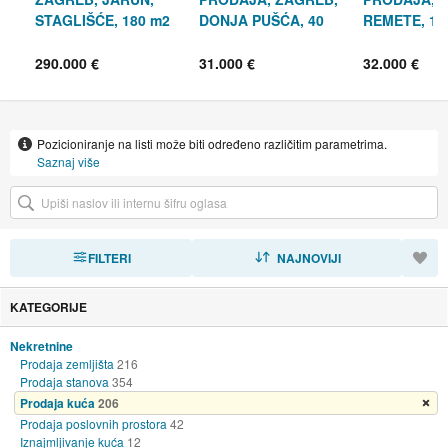
STAGLIŠĆE, 180 m2
DONJA PUŠĆA, 40
REMETE, 16
m2 + 536 m2
OKUĆNICE
290.000 €
31.000 €
32.000 €
Pozicioniranje na listi može biti određeno različitim parametrima.
Saznaj više
FILTERI
SORTIRAJ
NAJNOVIJI
KATEGORIJE
Nekretnine
Prodaja zemljišta
216
Prodaja stanova
354
Prodaja kuća
206
Ukloni filter
Prodaja poslovnih prostora
42
Iznajmljivanje kuća
12