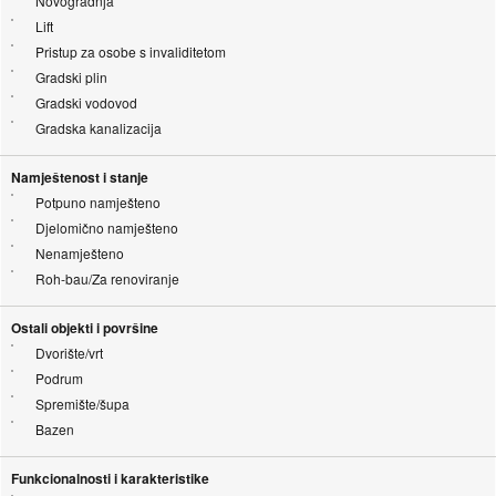
Novogradnja
Lift
Pristup za osobe s invaliditetom
Gradski plin
Gradski vodovod
Gradska kanalizacija
Namještenost i stanje
Potpuno namješteno
Djelomično namješteno
Nenamješteno
Roh-bau/Za renoviranje
Ostali objekti i površine
Dvorište/vrt
Podrum
Spremište/šupa
Bazen
Funkcionalnosti i karakteristike