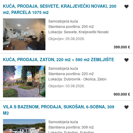
KUĆA, PRODAJA, SESVETE, KRALJEVEČKI NOVAKI, 200
Spremi oglas
m2, PARCELA 1075 m2
Samostojeća kuća
Stambena površina: 200 m2
Lokacija:
Sesvete, Kraljevečki Novaki
Objavljen:
05.08.2026.
399.000 €
KUĆA, PRODAJA, ZATON, 220 m2 + 590 m2 ZEMLJIŠTE
Spremi oglas
Samostojeća kuća
Stambena površina: 220 m2
Lokacija:
Dubrovnik - Okolica, Zaton
Objavljen:
03.08.2026.
900.000 €
VILA S BAZENOM, PRODAJA, SUKOŠAN, 6-SOBNA, 309
Spremi oglas
M2
Samostojeća kuća
Stambena površina: 309 m2
Lokacija:
Sukošan, Sukošan