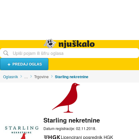
Hrana i piće
Turistički smještaj
Poslovi
Njuškalo naslovnica
PREDAJ OGLAS
Oglasnik
…
Trgovine
Starling nekretnine
Starling nekretnine
Datum registracije: 02.11.2018.
Licencirani posrednik HGK