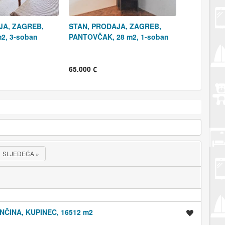
JA, ZAGREB,
STAN, PRODAJA, ZAGREB,
m2, 3-soban
PANTOVČAK, 28 m2, 1-soban
65.000 €
SLJEDEĆA
»
ČINA, KUPINEC, 16512 m2
Spremi oglas