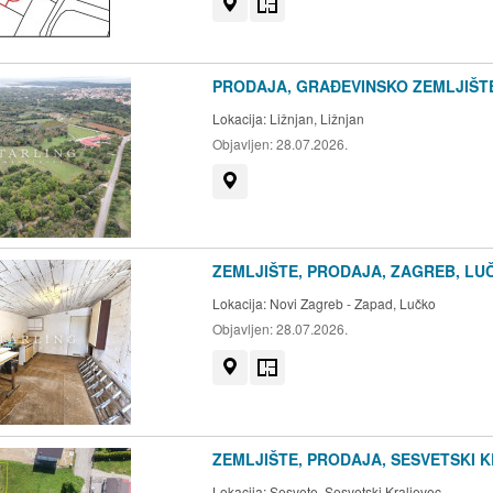
Prikaži na mapi
Tlocrt
PRODAJA, GRAĐEVINSKO ZEMLJIŠTE,
Lokacija:
Ližnjan, Ližnjan
Objavljen:
28.07.2026.
Prikaži na mapi
ZEMLJIŠTE, PRODAJA, ZAGREB, LUČ
Lokacija:
Novi Zagreb - Zapad, Lučko
Objavljen:
28.07.2026.
Prikaži na mapi
Tlocrt
ZEMLJIŠTE, PRODAJA, SESVETSKI K
Lokacija:
Sesvete, Sesvetski Kraljevec