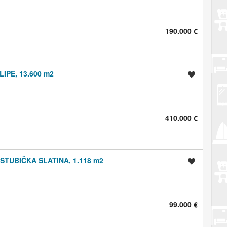
190.000 €
IPE, 13.600 m2
Spremi oglas
410.000 €
STUBIČKA SLATINA, 1.118 m2
Spremi oglas
99.000 €