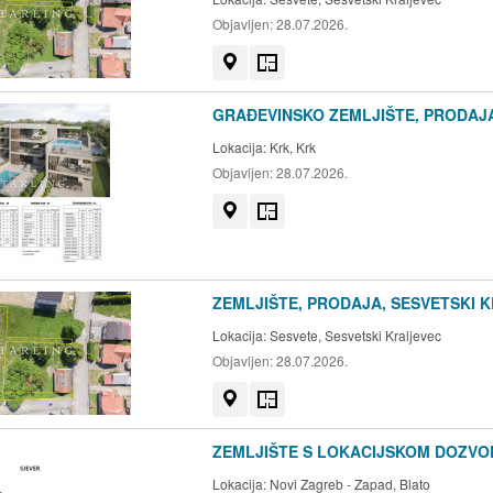
Objavljen:
28.07.2026.
Prikaži na mapi
Tlocrt
GRAĐEVINSKO ZEMLJIŠTE, PRODAJA,
Lokacija:
Krk, Krk
Objavljen:
28.07.2026.
Prikaži na mapi
Tlocrt
ZEMLJIŠTE, PRODAJA, SESVETSKI K
Lokacija:
Sesvete, Sesvetski Kraljevec
Objavljen:
28.07.2026.
Prikaži na mapi
Tlocrt
ZEMLJIŠTE S LOKACIJSKOM DOZVOL
Lokacija:
Novi Zagreb - Zapad, Blato