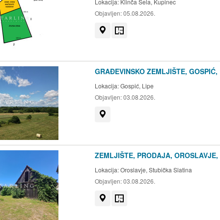
Lokacija:
Klinča Sela, Kupinec
Objavljen:
05.08.2026.
Prikaži na mapi
Tlocrt
GRAĐEVINSKO ZEMLJIŠTE, GOSPIĆ, L
Lokacija:
Gospić, Lipe
Objavljen:
03.08.2026.
Prikaži na mapi
ZEMLJIŠTE, PRODAJA, OROSLAVJE, 
Lokacija:
Oroslavje, Stubička Slatina
Objavljen:
03.08.2026.
Prikaži na mapi
Tlocrt