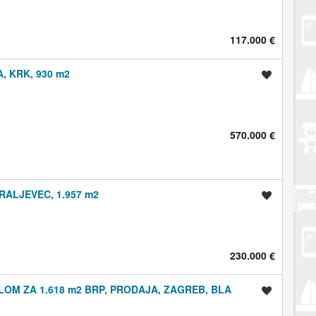
117.000 €
 KRK, 930 m2
Spremi oglas
570.000 €
RALJEVEC, 1.957 m2
Spremi oglas
230.000 €
OM ZA 1.618 m2 BRP, PRODAJA, ZAGREB, BLA
Spremi oglas