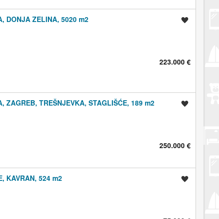
 DONJA ZELINA, 5020 m2
Spremi oglas
223.000 €
, ZAGREB, TREŠNJEVKA, STAGLIŠĆE, 189 m2
Spremi oglas
250.000 €
, KAVRAN, 524 m2
Spremi oglas