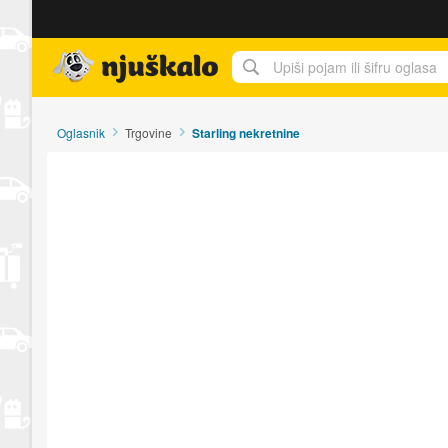
Njuškalo naslovnica
Oglasnik
Trgovine
Starling nekretnine