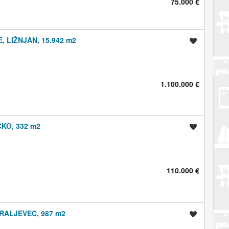
75.000 €
 LIŽNJAN, 15.942 m2
Spremi oglas
1.100.000 €
KO, 332 m2
Spremi oglas
110.000 €
RALJEVEC, 987 m2
Spremi oglas