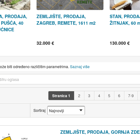
A, PRODAJA,
ZEMLJIŠTE, PRODAJA,
STAN, PRODA
PUŠĆA, 40
ZAGREB, REMETE, 1611 m2
ŽITNJAK, 60 
UĆNICE
32.000 €
130.000 €
može biti određeno različitim parametrima.
Saznaj više
Stranica
1
2
3
4
5
6
7-9
Sortiraj
ZEMLJIŠTE, PRODAJA, GORNJA ZDEN