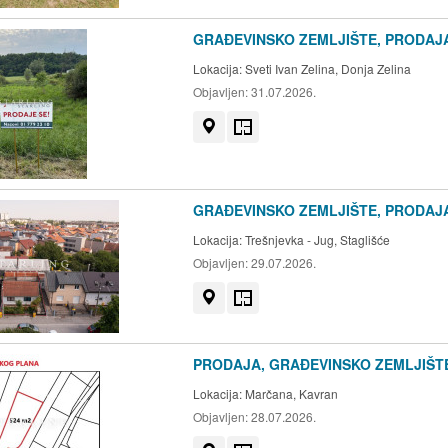
GRAĐEVINSKO ZEMLJIŠTE, PRODAJA,
Lokacija:
Sveti Ivan Zelina, Donja Zelina
Objavljen:
31.07.2026.
Prikaži na mapi
Tlocrt
GRAĐEVINSKO ZEMLJIŠTE, PRODAJA
Lokacija:
Trešnjevka - Jug, Staglišće
Objavljen:
29.07.2026.
Prikaži na mapi
Tlocrt
PRODAJA, GRAĐEVINSKO ZEMLJIŠTE
Lokacija:
Marčana, Kavran
Objavljen:
28.07.2026.