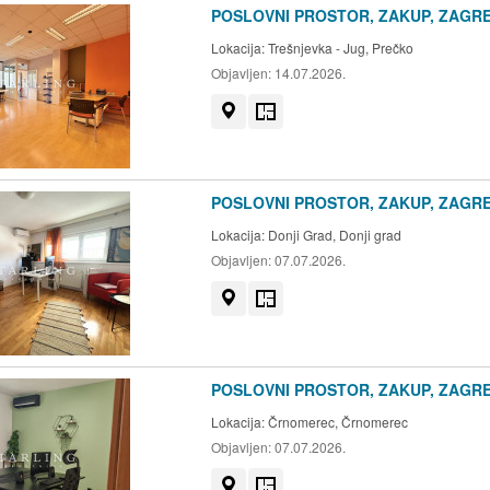
POSLOVNI PROSTOR, ZAKUP, ZAGREB
Lokacija:
Trešnjevka - Jug, Prečko
Objavljen:
14.07.2026.
Prikaži na mapi
Tlocrt
POSLOVNI PROSTOR, ZAKUP, ZAGREB
Lokacija:
Donji Grad, Donji grad
Objavljen:
07.07.2026.
Prikaži na mapi
Tlocrt
POSLOVNI PROSTOR, ZAKUP, ZAGRE
Lokacija:
Črnomerec, Črnomerec
Objavljen:
07.07.2026.
Prikaži na mapi
Tlocrt