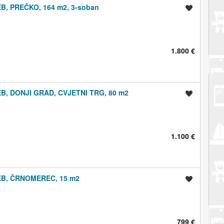
, PREČKO, 164 m2, 3-soban
Spremi oglas
1.800 €
, DONJI GRAD, CVJETNI TRG, 80 m2
Spremi oglas
1.100 €
B, ČRNOMEREC, 15 m2
Spremi oglas
799 €