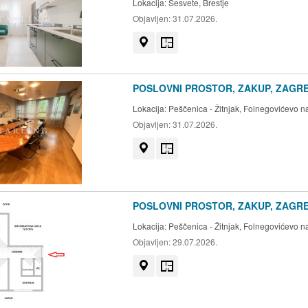
Lokacija:
Sesvete, Brestje
Objavljen:
31.07.2026.
Prikaži na mapi
Tlocrt
POSLOVNI PROSTOR, ZAKUP, ZAGRE
Lokacija:
Peščenica - Žitnjak, Folnegovićevo n
Objavljen:
31.07.2026.
Prikaži na mapi
Tlocrt
POSLOVNI PROSTOR, ZAKUP, ZAGRE
Lokacija:
Peščenica - Žitnjak, Folnegovićevo n
Objavljen:
29.07.2026.
Prikaži na mapi
Tlocrt