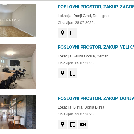
POSLOVNI PROSTOR, ZAKUP, ZAGREB
Lokacija:
Donji Grad, Donji grad
Objavljen:
28.07.2026.
Prikaži na mapi
Tlocrt
POSLOVNI PROSTOR, ZAKUP, VELIKA
Lokacija:
Velika Gorica, Centar
Objavljen:
25.07.2026.
Prikaži na mapi
Tlocrt
POSLOVNI PROSTOR, ZAKUP, DONJA 
Lokacija:
Bistra, Donja Bistra
Objavljen:
23.07.2026.
Prikaži na mapi
Tlocrt
Video