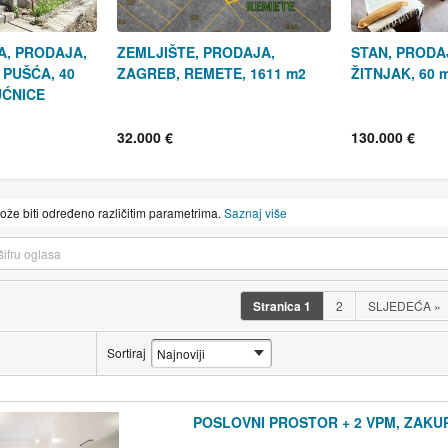
A, PRODAJA,
ZEMLJIŠTE, PRODAJA,
STAN, PRODA
PUŠĆA, 40
ZAGREB, REMETE, 1611 m2
ŽITNJAK, 60 
UĆNICE
32.000 €
130.000 €
može biti određeno različitim parametrima.
Saznaj više
Stranica
1
2
SLJEDEĆA
»
Sortiraj
POSLOVNI PROSTOR + 2 VPM, ZAKUP