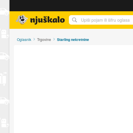
Njuškalo naslovnica
Oglasnik
Trgovine
Starling nekretnine