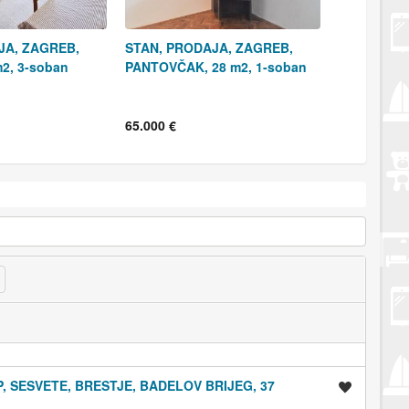
JA, ZAGREB,
STAN, PRODAJA, ZAGREB,
m2, 3-soban
PANTOVČAK, 28 m2, 1-soban
65.000 €
, SESVETE, BRESTJE, BADELOV BRIJEG, 37
Spremi oglas