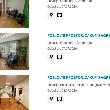
Lokacija:
Črnomerec, Črnomerec
Objavljen:
07.07.2026.
Prikaži na mapi
Tlocrt
POSLOVNI PROSTOR, ZAKUP, ZAGRE
Lokacija:
Črnomerec, Črnomerec
Objavljen:
07.07.2026.
Prikaži na mapi
Tlocrt
POSLOVNI PROSTOR, ZAKUP, ZAGREB
Lokacija:
Peščenica - Žitnjak, Folnegovićevo n
Objavljen:
04.07.2026.
Prikaži na mapi
Tlocrt