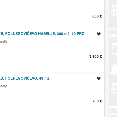
650 €
B, FOLNEGOVIĆEVO NASELJE, 300 m2, 10 PRO
Spremi oglas
aselje
3.900 €
B, FOLNEGOVIĆEVO, 49 m2
Spremi oglas
aselje
700 €