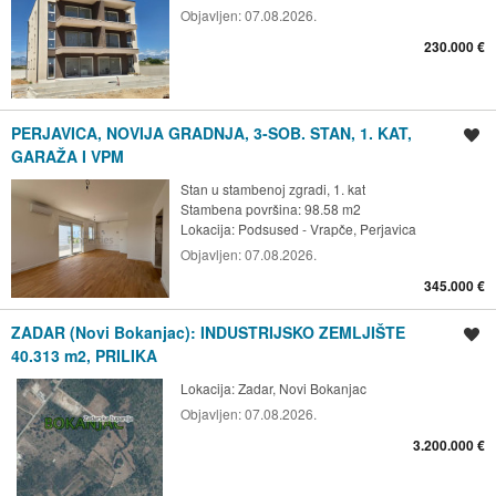
Objavljen:
07.08.2026.
230.000 €
PERJAVICA, NOVIJA GRADNJA, 3-SOB. STAN, 1. KAT,
Spremi oglas
GARAŽA I VPM
Stan u stambenoj zgradi, 1. kat
Stambena površina: 98.58 m2
Lokacija:
Podsused - Vrapče, Perjavica
Objavljen:
07.08.2026.
345.000 €
ZADAR (Novi Bokanjac): INDUSTRIJSKO ZEMLJIŠTE
Spremi oglas
40.313 m2, PRILIKA
Lokacija:
Zadar, Novi Bokanjac
Objavljen:
07.08.2026.
3.200.000 €