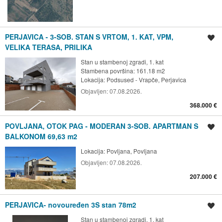
PERJAVICA - 3-SOB. STAN S VRTOM, 1. KAT, VPM,
Spremi oglas
VELIKA TERASA, PRILIKA
Stan u stambenoj zgradi, 1. kat
Stambena površina: 161.18 m2
Lokacija:
Podsused - Vrapče, Perjavica
Objavljen:
07.08.2026.
368.000 €
POVLJANA, OTOK PAG - MODERAN 3-SOB. APARTMAN S
Spremi oglas
BALKONOM 69,63 m2
Lokacija:
Povljana, Povljana
Objavljen:
07.08.2026.
207.000 €
PERJAVICA- novouređen 3S stan 78m2
Spremi oglas
Stan u stambenoj zgradi, 1. kat