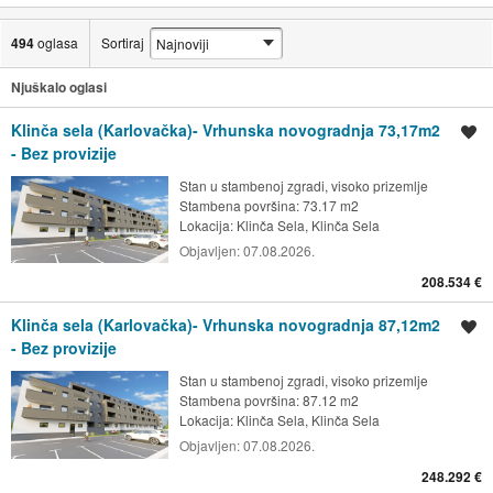
494
oglasa
Sortiraj
Njuškalo oglasi
Klinča sela (Karlovačka)- Vrhunska novogradnja 73,17m2
Spremi oglas
- Bez provizije
Stan u stambenoj zgradi, visoko prizemlje
Stambena površina: 73.17 m2
Lokacija:
Klinča Sela, Klinča Sela
Objavljen:
07.08.2026.
208.534 €
Klinča sela (Karlovačka)- Vrhunska novogradnja 87,12m2
Spremi oglas
- Bez provizije
Stan u stambenoj zgradi, visoko prizemlje
Stambena površina: 87.12 m2
Lokacija:
Klinča Sela, Klinča Sela
Objavljen:
07.08.2026.
248.292 €