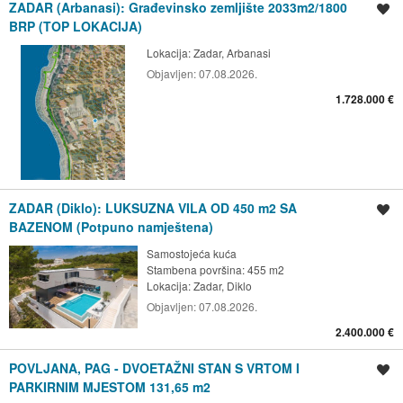
ZADAR (Arbanasi): Građevinsko zemljište 2033m2/1800
Spremi oglas
BRP (TOP LOKACIJA)
Lokacija:
Zadar, Arbanasi
Objavljen:
07.08.2026.
1.728.000 €
ZADAR (Diklo): LUKSUZNA VILA OD 450 m2 SA
Spremi oglas
BAZENOM (Potpuno namještena)
Samostojeća kuća
Stambena površina: 455 m2
Lokacija:
Zadar, Diklo
Objavljen:
07.08.2026.
2.400.000 €
POVLJANA, PAG - DVOETAŽNI STAN S VRTOM I
Spremi oglas
PARKIRNIM MJESTOM 131,65 m2