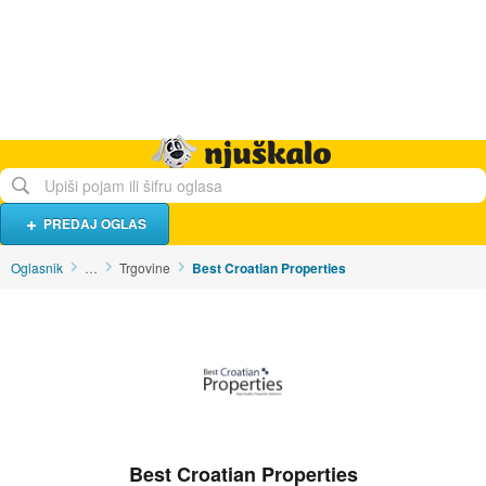
Hrana i piće
Turistički smještaj
Poslovi
Njuškalo naslovnica
PREDAJ OGLAS
Oglasnik
…
Trgovine
Best Croatian Properties
Best Croatian Properties