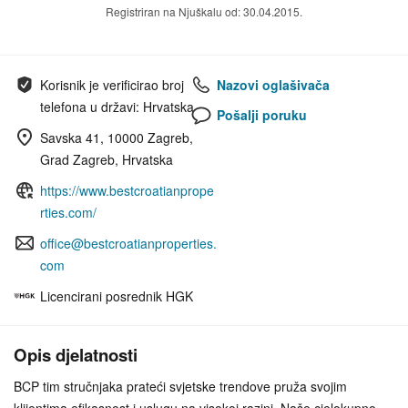
Registriran na Njuškalu od: 30.04.2015.
Korisnik je verificirao broj
Nazovi oglašivača
telefona u državi: Hrvatska
Pošalji poruku
Savska 41, 10000 Zagreb,
Grad Zagreb, Hrvatska
https://www.bestcroatianprope
rties.com/
office@bestcroatianproperties.
com
Licencirani posrednik HGK
Opis djelatnosti
BCP tim stručnjaka prateći svjetske trendove pruža svojim
klijentima efikasnost i uslugu na visokoj razini. Naše cjelokupno