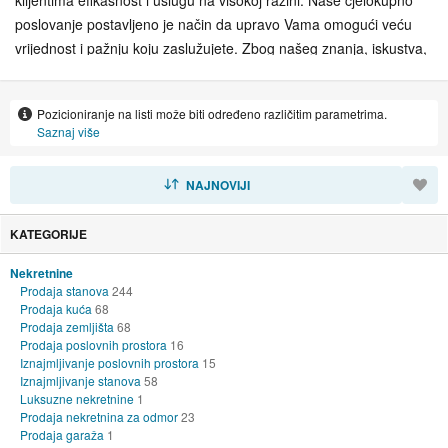
poslovanje postavljeno je način da upravo Vama omogući veću
vrijednost i pažnju koju zaslužujete. Zbog našeg znanja, iskustva,
kontakata, te visoko educiranih i motiviranih zaposlenika, BCP
svojim klijentima osigurava najbolju podršku, jer naša je obveza
Pozicioniranje na listi može biti određeno različitim parametrima.
da samostalno i nezavisno zastupamo isključivo Vaše interese
Saznaj više
kroz sve procese i etape usluga koje Vam pružamo. Misija BCP
teži k tome da se kupoprodaja Vaše nekretnine u Hrvatskoj ili
SORTIRAJ
NAJNOVIJI
inozemstvu što je moguće više pojednostavni, te vas u potpunosti
oslobodi pratećeg stresa koji je neminovno vezan uz taj proces
KATEGORIJE
pružajući visokokvalitetnu uslugu i zadovoljavajući zahtjeve svojih
klijenata u svakom trenutku.
Nekretnine
Prodaja stanova
244
Prodaja kuća
68
Prodaja zemljišta
68
Prodaja poslovnih prostora
16
Iznajmljivanje poslovnih prostora
15
Iznajmljivanje stanova
58
Luksuzne nekretnine
1
Prodaja nekretnina za odmor
23
Prodaja garaža
1