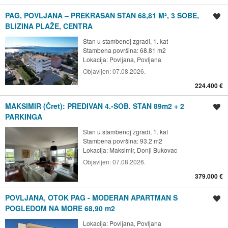
PAG, POVLJANA – PREKRASAN STAN 68,81 M², 3 SOBE,
Spremi oglas
BLIZINA PLAŽE, CENTRA
Stan u stambenoj zgradi, 1. kat
Stambena površina: 68.81 m2
Lokacija:
Povljana, Povljana
Objavljen:
07.08.2026.
224.400 €
MAKSIMIR (Čret): PREDIVAN 4.-SOB. STAN 89m2 + 2
Spremi oglas
PARKINGA
Stan u stambenoj zgradi, 1. kat
Stambena površina: 93.2 m2
Lokacija:
Maksimir, Donji Bukovac
Objavljen:
07.08.2026.
379.000 €
POVLJANA, OTOK PAG - MODERAN APARTMAN S
Spremi oglas
POGLEDOM NA MORE 68,90 m2
Lokacija:
Povljana, Povljana