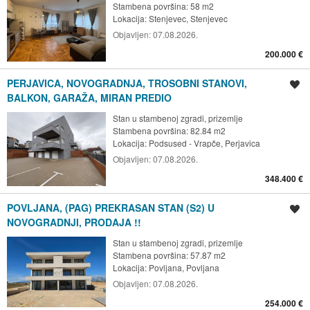
Stambena površina: 58 m2
Lokacija:
Stenjevec, Stenjevec
Objavljen:
07.08.2026.
200.000 €
PERJAVICA, NOVOGRADNJA, TROSOBNI STANOVI,
Spremi oglas
BALKON, GARAŽA, MIRAN PREDIO
Stan u stambenoj zgradi, prizemlje
Stambena površina: 82.84 m2
Lokacija:
Podsused - Vrapče, Perjavica
Objavljen:
07.08.2026.
348.400 €
POVLJANA, (PAG) PREKRASAN STAN (S2) U
Spremi oglas
NOVOGRADNJI, PRODAJA !!
Stan u stambenoj zgradi, prizemlje
Stambena površina: 57.87 m2
Lokacija:
Povljana, Povljana
Objavljen:
07.08.2026.
254.000 €