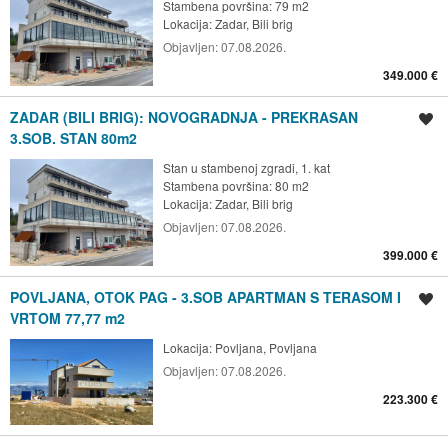
Stambena površina: 79 m2
Lokacija:
Zadar, Bili brig
Objavljen:
07.08.2026.
349.000 €
ZADAR (BILI BRIG): NOVOGRADNJA - PREKRASAN
Spremi oglas
3.SOB. STAN 80m2
Stan u stambenoj zgradi, 1. kat
Stambena površina: 80 m2
Lokacija:
Zadar, Bili brig
Objavljen:
07.08.2026.
399.000 €
POVLJANA, OTOK PAG - 3.SOB APARTMAN S TERASOM I
Spremi oglas
VRTOM 77,77 m2
Lokacija:
Povljana, Povljana
Objavljen:
07.08.2026.
223.300 €