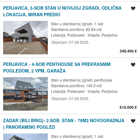
PERJAVICA, 3-SOB STAN U NOVIJOJ ZGRADI, ODLIĆNA
Spremi oglas
LOKACIJA, MIRAN PREDIO
Stan u stambenoj zgradi, 1. kat
Stambena površina: 82.84 m2
Lokacija:
Podsused - Vrapče, Perjavica
Objavljen:
07.08.2026.
348.400 €
PERJAVICA - 4-SOB PENTHOUSE SA PREKRASNIM
Spremi oglas
POGLEDOM, 2 VPM, GARAŽA
Stan u stambenoj zgradi, penthouse
Stambena površina: 145.3 m2
Lokacija:
Podsused - Vrapče, Perjavica
Objavljen:
07.08.2026.
610.000 €
ZADAR (BILI BRIG): 2.SOB. STAN - 79M2 NOVOGRADNJA
Spremi oglas
( PANORAMSKI POGLED
Stan u stambenoj zgradi, 1. kat