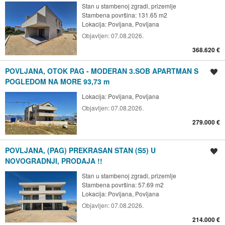
Stan u stambenoj zgradi, prizemlje
Stambena površina: 131.65 m2
Lokacija:
Povljana, Povljana
Objavljen:
07.08.2026.
368.620 €
POVLJANA, OTOK PAG - MODERAN 3.SOB APARTMAN S
Spremi oglas
POGLEDOM NA MORE 93,73 m
Lokacija:
Povljana, Povljana
Objavljen:
07.08.2026.
279.000 €
POVLJANA, (PAG) PREKRASAN STAN (S5) U
Spremi oglas
NOVOGRADNJI, PRODAJA !!
Stan u stambenoj zgradi, prizemlje
Stambena površina: 57.69 m2
Lokacija:
Povljana, Povljana
Objavljen:
07.08.2026.
214.000 €