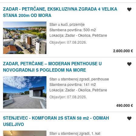
ZADAR - PETRČANE, EKSKLUZIVNA ZGRADA 4 VELIKA
Spremi oglas
STANA 200m OD MORA
Stan u kući, prizemlje
Stambena površina: 500 m2
Lokacija:
Zadar - Okolica, Petrčane
Objavljen:
07.08.2026.
2.600.000 €
ZADAR, PETRČANE – MODERAN PENTHOUSE U
Spremi oglas
NOVOGRADNJI S POGLEDOM NA MORE
Stan u stambenoj zgradi, penthouse
Stambena površina: 141 m2
Lokacija:
Zadar - Okolica, Petrčane
Objavljen:
07.08.2026.
490.000 €
STENJEVEC - KOMFORAN 2S STAN 58 m2 - ODMAH
Spremi oglas
USELJIVO
Stan u stambenoj zgradi, 1. kat