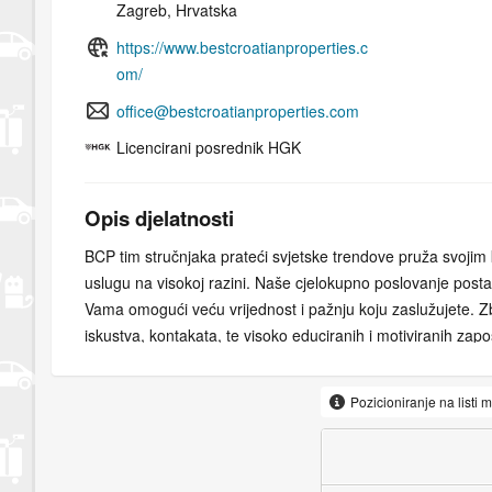
Zagreb, Hrvatska
https://www.bestcroatianproperties.c
om/
office@bestcroatianproperties.com
Licencirani posrednik HGK
Opis djelatnosti
BCP tim stručnjaka prateći svjetske trendove pruža svojim k
uslugu na visokoj razini. Naše cjelokupno poslovanje posta
Vama omogući veću vrijednost i pažnju koju zaslužujete. 
iskustva, kontakata, te visoko educiranih i motiviranih zap
klijentima osigurava najbolju podršku, jer naša je obveza 
zastupamo isključivo Vaše interese kroz sve procese i eta
Pozicioniranje na listi 
pružamo. Misija BCP teži k tome da se kupoprodaja Vaše ne
inozemstvu što je moguće više pojednostavni, te vas u pot
stresa koji je neminovno vezan uz taj proces pružajući viso