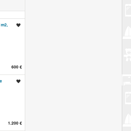
1m2,
Spremi oglas
600 €
e
Spremi oglas
1.200 €