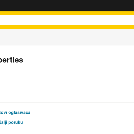
perties
ovi oglašivača
alji poruku