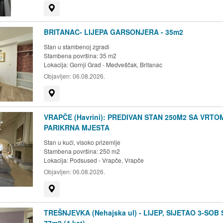
Prikaži na mapi
BRITANAC- LIJEPA GARSONJERA - 35m2
Stan u stambenoj zgradi
Stambena površina: 35 m2
Lokacija:
Gornji Grad - Medveščak, Britanac
Objavljen:
06.08.2026.
Prikaži na mapi
VRAPČE (Havrini): PREDIVAN STAN 250M2 SA VRTOM
PARIKRNA MJESTA
Stan u kući, visoko prizemlje
Stambena površina: 250 m2
Lokacija:
Podsused - Vrapče, Vrapče
Objavljen:
06.08.2026.
Prikaži na mapi
TREŠNJEVKA (Nehajska ul) - LIJEP, SIJETAO 3-SOB
77m2 (4.kat)