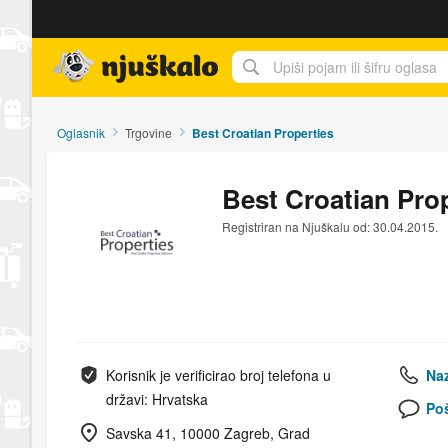
Njuškalo naslovnica
Oglasnik
Trgovine
Best Croatian Properties
Best Croatian Pro
Registriran na Njuškalu od: 30.04.2015.
Korisnik je verificirao broj telefona u
Naz
državi: Hrvatska
Poš
Savska 41, 10000 Zagreb, Grad