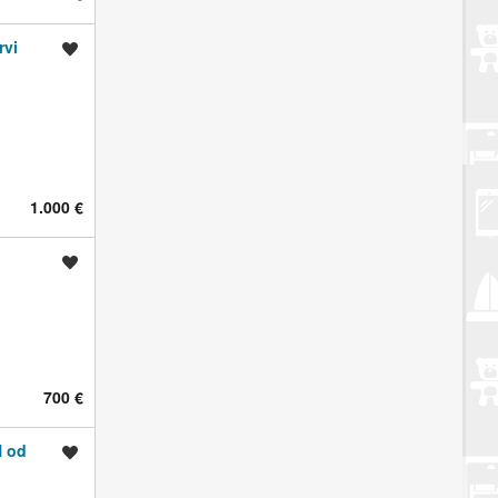
rvi
Spremi oglas
1.000 €
Spremi oglas
700 €
 od
Spremi oglas