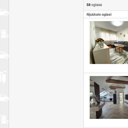
zadovoljavajući zahtjeve svojih klijenata u svakom trenutku
58
oglasa
Njuškalo oglasi