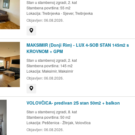
Stan u stambenoj zgradi, 2. kat
Stambena površina: 55 m2
Lokacija:
Trešnjevka - Sjever, Trešnjevka
Objavljen:
06.08.2026.
Prikaži na mapi
MAKSIMIR (Donji Rim) - LUX 4-SOB STAN 145m2 s
KROVNOM + GPM
Stan u stambenoj zgradi, 2. kat
Stambena površina: 145 m2
Lokacija:
Maksimir, Maksimir
Objavljen:
06.08.2026.
Prikaži na mapi
VOLOVČICA- predivan 2S stan 50m2 + balkon
Stan u stambenoj zgradi, 8. kat
Stambena površina: 50 m2
Lokacija:
Peščenica - Žitnjak, Volovčica
Objavljen:
06.08.2026.