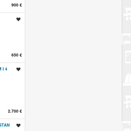
900 €
Spremi oglas
650 €
 I 4
Spremi oglas
2.700 €
 STAN
Spremi oglas