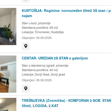
KUSTOŠIJA- Roginina- novouređen 65m2 3S stan / p
najam
Stan u kući, prizemlje
Stambena površina: 65 m2
Lokacija:
Črnomerec, Kustošija
Objavljen:
06.08.2026.
Prikaži na mapi
CENTAR- UREDAN 2S STAN s galerijom
Stan u stambenoj zgradi, prizemlje
Stambena površina: 40 m2
Lokacija:
Donji Grad, Donji grad
Objavljen:
06.08.2026.
Prikaži na mapi
TREŠNJEVKA (Zvornička) - KOMFORAN 2-SOB. STAN
55m2, LOGGIA, 2.KAT