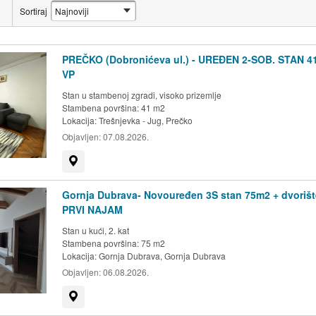
.
Sortiraj
PREČKO (Dobronićeva ul.) - UREĐEN 2-SOB. STAN 4
VP
Stan u stambenoj zgradi, visoko prizemlje
Stambena površina: 41 m2
Lokacija:
Trešnjevka - Jug, Prečko
Objavljen:
07.08.2026.
Prikaži na mapi
Gornja Dubrava- Novouređen 3S stan 75m2 + dvorišt
PRVI NAJAM
Stan u kući, 2. kat
Stambena površina: 75 m2
Lokacija:
Gornja Dubrava, Gornja Dubrava
Objavljen:
06.08.2026.
Prikaži na mapi