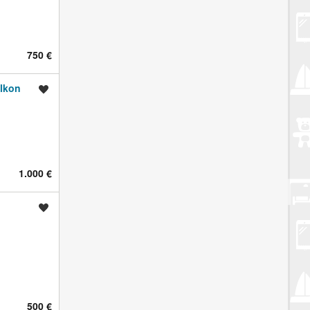
750 €
alkon
Spremi oglas
1.000 €
Spremi oglas
500 €