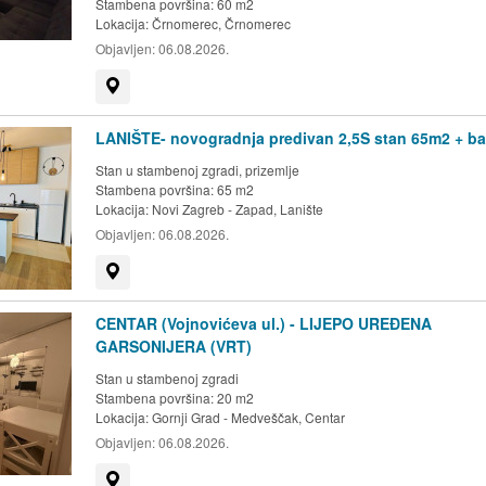
Stambena površina: 60 m2
Lokacija:
Črnomerec, Črnomerec
Objavljen:
06.08.2026.
Prikaži na mapi
LANIŠTE- novogradnja predivan 2,5S stan 65m2 + b
Stan u stambenoj zgradi, prizemlje
Stambena površina: 65 m2
Lokacija:
Novi Zagreb - Zapad, Lanište
Objavljen:
06.08.2026.
Prikaži na mapi
CENTAR (Vojnovićeva ul.) - LIJEPO UREĐENA
GARSONIJERA (VRT)
Stan u stambenoj zgradi
Stambena površina: 20 m2
Lokacija:
Gornji Grad - Medveščak, Centar
Objavljen:
06.08.2026.
Prikaži na mapi