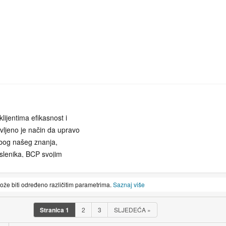
lijentima efikasnost i
vljeno je način da upravo
Zbog našeg znanja,
oslenika, BCP svojim
da samostalno i nezavisno
pe usluga koje Vam
može biti određeno različitim parametrima.
Saznaj više
kretnine u Hrvatskoj ili
punosti oslobodi pratećeg
Stranica
1
2
3
SLJEDEĆA
»
kokvalitetnu uslugu i