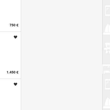
750 €
Spremi oglas
1.450 €
Spremi oglas