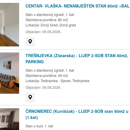
CENTAR- VLAŠKA- NENAMJEŠTEN STAN 80m2 +BA
Stan u stambenoj zgradi, 1. kat
Stambena površina: 80 m2
Lokacija:
Donji Grad, Donji grad
Objavljen:
06.08.2026.
Prikaži na mapi
TREŠNJEVKA (Zlatarska) - LIJEP 2-SOB STAN 40m2, 
PARKING
Stan u stambenoj zgradi, 1. kat
Stambena površina: 40 m2
Lokacija:
Trešnjevka - Sjever, Trešnjevka
Objavljen:
06.08.2026.
Prikaži na mapi
ČRNOMEREC (Kuniščak) - LIJEP 2-SOB stan 60m2 u 
(1.kat)
Stan u kući, 1. kat