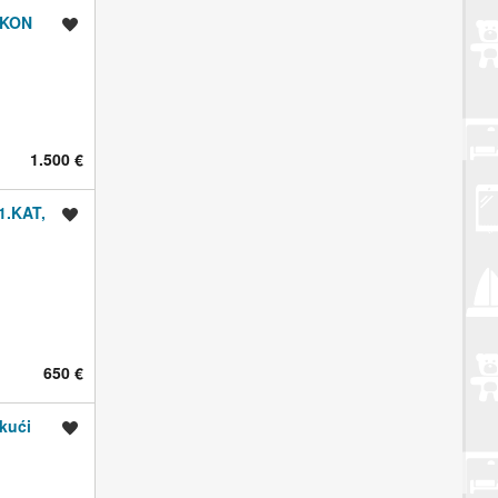
LKON
Spremi oglas
1.500 €
1.KAT,
Spremi oglas
650 €
kući
Spremi oglas