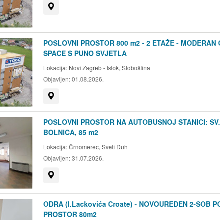
Prikaži na mapi
POSLOVNI PROSTOR 800 m2 - 2 ETAŽE - MODERAN
SPACE S PUNO SVJETLA
Lokacija:
Novi Zagreb - Istok, Sloboština
Objavljen:
01.08.2026.
Prikaži na mapi
POSLOVNI PROSTOR NA AUTOBUSNOJ STANICI: SV
BOLNICA, 85 m2
Lokacija:
Črnomerec, Sveti Duh
Objavljen:
31.07.2026.
Prikaži na mapi
ODRA (I.Lackovića Croate) - NOVOUREĐEN 2-SOB P
PROSTOR 80m2