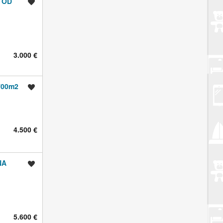
R OD
Spremi oglas
3.000 €
700m2
Spremi oglas
4.500 €
NA
Spremi oglas
5.600 €