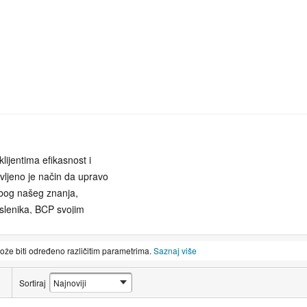
lijentima efikasnost i
vljeno je način da upravo
Zbog našeg znanja,
oslenika, BCP svojim
da samostalno i nezavisno
pe usluga koje Vam
može biti određeno različitim parametrima.
Saznaj više
kretnine u Hrvatskoj ili
punosti oslobodi pratećeg
Sortiraj
kokvalitetnu uslugu i