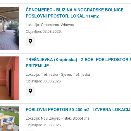
.
ČRNOMEREC - BLIZINA VINOGRADSKE BOLNICE,
POSLOVNI PROSTOR, LOKAL 114m2
Lokacija:
Črnomerec, Vrhovec
Objavljen:
03.08.2026.
Prikaži na mapi
TREŠNJEVKA (Krapinska) - 2-SOB. POSL.PROSTOR 
PRIZEMLJE
Lokacija:
Trešnjevka - Sjever, Trešnjevka
Objavljen:
03.08.2026.
Prikaži na mapi
POSLOVNI PROSTOR 50-400 m2 - IZVRSNA LOKACIJ
Lokacija:
Novi Zagreb - Istok, Sloboština
Objavljen:
01.08.2026.