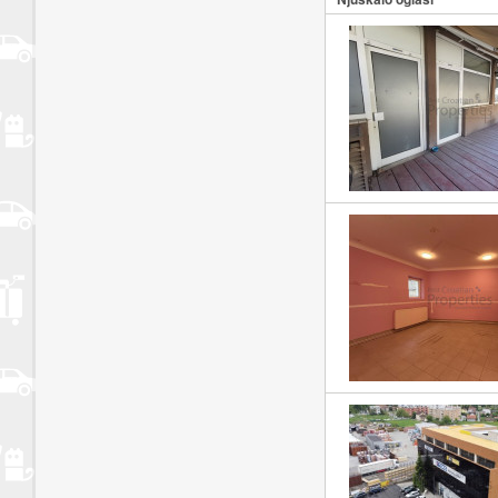
zadovoljavajući zahtjeve svojih klijenata u svakom trenutku