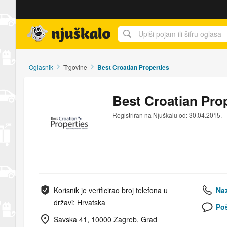
Njuškalo naslovnica
Oglasnik
Trgovine
Best Croatian Properties
Best Croatian Pro
Registriran na Njuškalu od: 30.04.2015.
Korisnik je verificirao broj telefona u
Naz
državi: Hrvatska
Poš
Savska 41, 10000 Zagreb, Grad