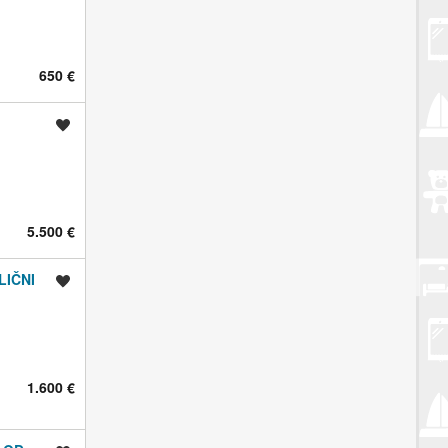
650 €
Spremi oglas
5.500 €
LIČNI
Spremi oglas
1.600 €