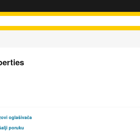
perties
ovi oglašivača
alji poruku