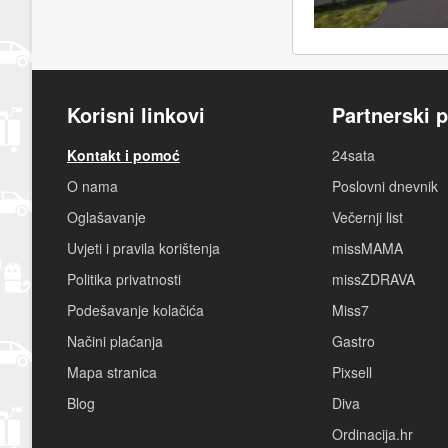
Korisni linkovi
Partnerski p
Kontakt i pomoć
24sata
O nama
Poslovni dnevnik
Oglašavanje
Večernji list
Uvjeti i pravila korištenja
missMAMA
Politika privatnosti
missZDRAVA
Podešavanje kolačića
Miss7
Načini plaćanja
Gastro
Mapa stranica
Pixsell
Blog
Diva
Ordinacija.hr