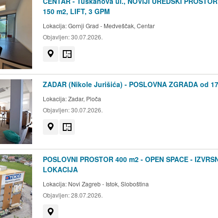
CENTAR - Tuškanova ul., NOVIJI UREDSKI PROSTO
150 m2, LIFT, 3 GPM
Lokacija:
Gornji Grad - Medveščak, Centar
Objavljen:
30.07.2026.
Prikaži na mapi
Tlocrt
ZADAR (Nikole Jurišića) - POSLOVNA ZGRADA od 1
Lokacija:
Zadar, Ploča
Objavljen:
30.07.2026.
Prikaži na mapi
Tlocrt
POSLOVNI PROSTOR 400 m2 - OPEN SPACE - IZVRS
LOKACIJA
Lokacija:
Novi Zagreb - Istok, Sloboština
Objavljen:
28.07.2026.
Prikaži na mapi