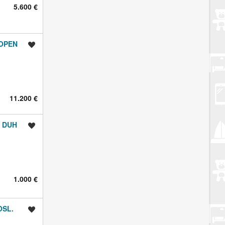
5.600 €
 OPEN
Spremi oglas
11.200 €
. DUH
Spremi oglas
1.000 €
OSL.
Spremi oglas