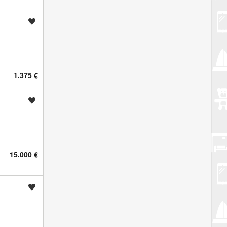
Spremi oglas
1.375 €
Spremi oglas
15.000 €
Spremi oglas