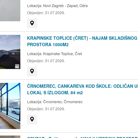
Lokacija:
Novi Zagreb - Zapad, Odra
Objavljen:
31.07.2026.
Prikaži na mapi
KRAPINSKE TOPLICE (ČRET) - NAJAM SKLADIŠNOG
PROSTORA 1000M2
Lokacija:
Krapinske Toplice, Čret
Objavljen:
31.07.2026.
Prikaži na mapi
ČRNOMEREC, CANKAREVA KOD ŠKOLE: ODLIČAN U
LOKAL S IZLOGOM, 84 m2
Lokacija:
Črnomerec, Črnomerec
Objavljen:
31.07.2026.
Prikaži na mapi