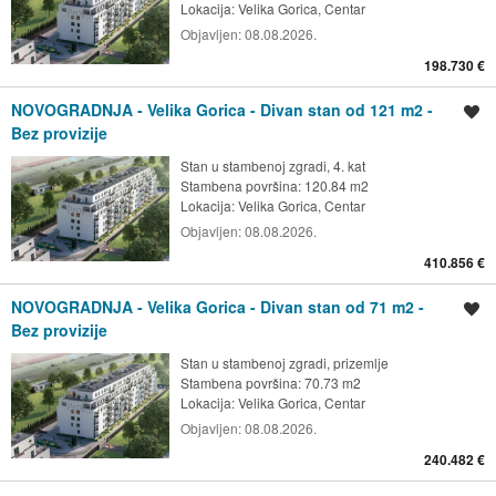
Lokacija:
Velika Gorica, Centar
Objavljen:
08.08.2026.
198.730 €
NOVOGRADNJA - Velika Gorica - Divan stan od 121 m2 -
Spremi oglas
Bez provizije
Stan u stambenoj zgradi, 4. kat
Stambena površina: 120.84 m2
Lokacija:
Velika Gorica, Centar
Objavljen:
08.08.2026.
410.856 €
NOVOGRADNJA - Velika Gorica - Divan stan od 71 m2 -
Spremi oglas
Bez provizije
Stan u stambenoj zgradi, prizemlje
Stambena površina: 70.73 m2
Lokacija:
Velika Gorica, Centar
Objavljen:
08.08.2026.
240.482 €