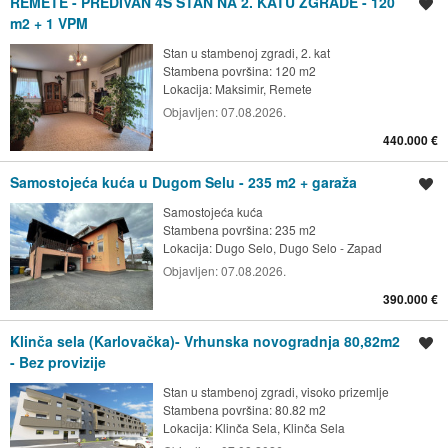
REMETE - PREDIVAN 4S STAN NA 2. KATU ZGRADE - 120
Spremi oglas
m2 + 1 VPM
Stan u stambenoj zgradi, 2. kat
Stambena površina: 120 m2
Lokacija:
Maksimir, Remete
Objavljen:
07.08.2026.
440.000 €
Samostojeća kuća u Dugom Selu - 235 m2 + garaža
Spremi oglas
Samostojeća kuća
Stambena površina: 235 m2
Lokacija:
Dugo Selo, Dugo Selo - Zapad
Objavljen:
07.08.2026.
390.000 €
Klinča sela (Karlovačka)- Vrhunska novogradnja 80,82m2
Spremi oglas
- Bez provizije
Stan u stambenoj zgradi, visoko prizemlje
Stambena površina: 80.82 m2
Lokacija:
Klinča Sela, Klinča Sela