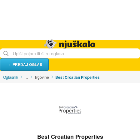
Hrana i piće
Turistički smještaj
Poslovi
Njuškalo naslovnica
PREDAJ OGLAS
Oglasnik
…
Trgovine
Best Croatian Properties
Best Croatian Properties