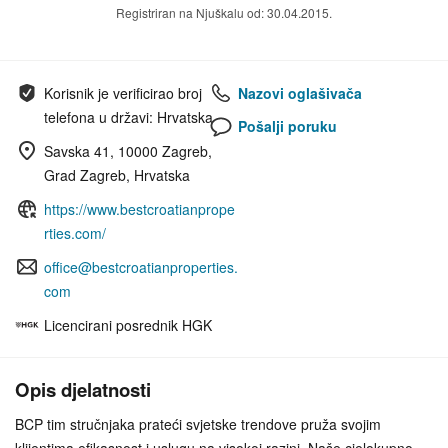
Registriran na Njuškalu od: 30.04.2015.
Korisnik je verificirao broj
Nazovi oglašivača
telefona u državi: Hrvatska
Pošalji poruku
Savska 41, 10000 Zagreb,
Grad Zagreb, Hrvatska
https://www.bestcroatianprope
rties.com/
office@bestcroatianproperties.
com
Licencirani posrednik HGK
Opis djelatnosti
BCP tim stručnjaka prateći svjetske trendove pruža svojim
klijentima efikasnost i uslugu na visokoj razini. Naše cjelokupno