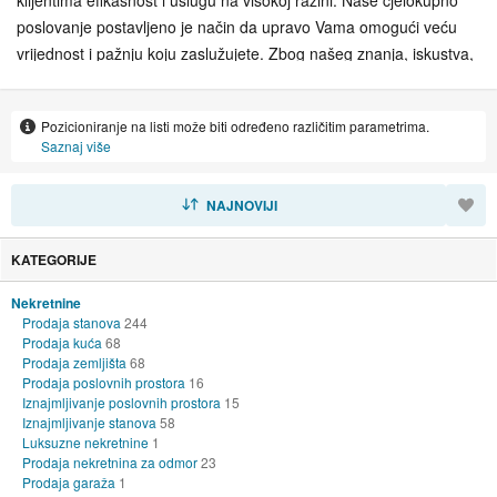
poslovanje postavljeno je način da upravo Vama omogući veću
vrijednost i pažnju koju zaslužujete. Zbog našeg znanja, iskustva,
kontakata, te visoko educiranih i motiviranih zaposlenika, BCP
svojim klijentima osigurava najbolju podršku, jer naša je obveza
Pozicioniranje na listi može biti određeno različitim parametrima.
da samostalno i nezavisno zastupamo isključivo Vaše interese
Saznaj više
kroz sve procese i etape usluga koje Vam pružamo. Misija BCP
teži k tome da se kupoprodaja Vaše nekretnine u Hrvatskoj ili
SORTIRAJ
NAJNOVIJI
inozemstvu što je moguće više pojednostavni, te vas u potpunosti
oslobodi pratećeg stresa koji je neminovno vezan uz taj proces
KATEGORIJE
pružajući visokokvalitetnu uslugu i zadovoljavajući zahtjeve svojih
klijenata u svakom trenutku.
Nekretnine
Prodaja stanova
244
Prodaja kuća
68
Prodaja zemljišta
68
Prodaja poslovnih prostora
16
Iznajmljivanje poslovnih prostora
15
Iznajmljivanje stanova
58
Luksuzne nekretnine
1
Prodaja nekretnina za odmor
23
Prodaja garaža
1