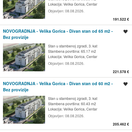
Lokacija:
Velika Gorica, Centar
Objavljen:
08.08.2026.
191.522 €
NOVOGRADNJA - Velika Gorica - Divan stan od 65 m2 -
Spremi oglas
Bez provizije
Stan u stambenoj zgradi, 3. kat
Stambena površina: 65.17 m2
Lokacija:
Velika Gorica, Centar
Objavljen:
08.08.2026.
221.578 €
NOVOGRADNJA - Velika Gorica - Divan stan od 60 m2 -
Spremi oglas
Bez provizije
Stan u stambenoj zgradi, 3. kat
Stambena površina: 60.43 m2
Lokacija:
Velika Gorica, Centar
Objavljen:
08.08.2026.
205.462 €