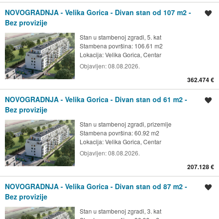
NOVOGRADNJA - Velika Gorica - Divan stan od 107 m2 -
Spremi oglas
Bez provizije
Stan u stambenoj zgradi, 5. kat
Stambena površina: 106.61 m2
Lokacija:
Velika Gorica, Centar
Objavljen:
08.08.2026.
362.474 €
NOVOGRADNJA - Velika Gorica - Divan stan od 61 m2 -
Spremi oglas
Bez provizije
Stan u stambenoj zgradi, prizemlje
Stambena površina: 60.92 m2
Lokacija:
Velika Gorica, Centar
Objavljen:
08.08.2026.
207.128 €
NOVOGRADNJA - Velika Gorica - Divan stan od 87 m2 -
Spremi oglas
Bez provizije
Stan u stambenoj zgradi, 3. kat