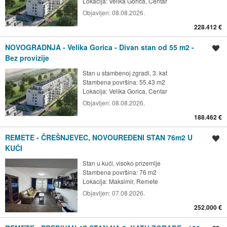
Lokacija:
Velika Gorica, Centar
Objavljen:
08.08.2026.
228.412 €
NOVOGRADNJA - Velika Gorica - Divan stan od 55 m2 -
Spremi oglas
Bez provizije
Stan u stambenoj zgradi, 3. kat
Stambena površina: 55.43 m2
Lokacija:
Velika Gorica, Centar
Objavljen:
08.08.2026.
188.462 €
REMETE - ČREŠNJEVEC, NOVOUREĐENI STAN 76m2 U
Spremi oglas
KUĆI
Stan u kući, visoko prizemlje
Stambena površina: 76 m2
Lokacija:
Maksimir, Remete
Objavljen:
07.08.2026.
252.000 €