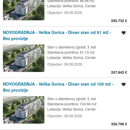
Stambena površina: 86.98 m2
Lokacija:
Velika Gorica, Centar
Objavljen:
08.08.2026.
295.732 €
NOVOGRADNJA - Velika Gorica - Divan stan od 61 m2 -
Spremi oglas
Bez provizije
Stan u stambenoj zgradi, 3. kat
Stambena površina: 61.13 m2
Lokacija:
Velika Gorica, Centar
Objavljen:
08.08.2026.
207.842 €
NOVOGRADNJA - Velika Gorica - Divan stan od 105 m2 -
Spremi oglas
Bez provizije
Stan u stambenoj zgradi, 5. kat
Stambena površina: 104.94 m2
Lokacija:
Velika Gorica, Centar
Objavljen:
08.08.2026.
356.796 €