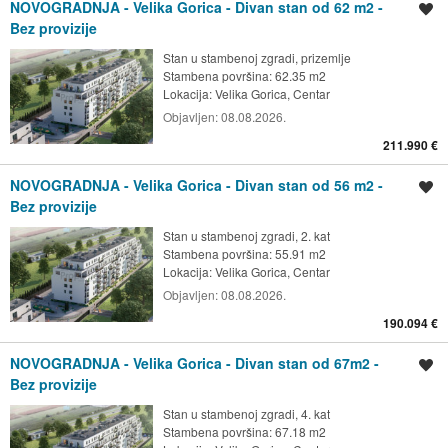
NOVOGRADNJA - Velika Gorica - Divan stan od 62 m2 -
Spremi oglas
Bez provizije
Stan u stambenoj zgradi, prizemlje
Stambena površina: 62.35 m2
Lokacija:
Velika Gorica, Centar
Objavljen:
08.08.2026.
211.990 €
NOVOGRADNJA - Velika Gorica - Divan stan od 56 m2 -
Spremi oglas
Bez provizije
Stan u stambenoj zgradi, 2. kat
Stambena površina: 55.91 m2
Lokacija:
Velika Gorica, Centar
Objavljen:
08.08.2026.
190.094 €
NOVOGRADNJA - Velika Gorica - Divan stan od 67m2 -
Spremi oglas
Bez provizije
Stan u stambenoj zgradi, 4. kat
Stambena površina: 67.18 m2