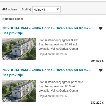
494
oglasa
Sortiraj
Njuškalo oglasi
NOVOGRADNJA - Velika Gorica - Divan stan od 87 m2 -
Spremi oglas
Bez provizije
Stan u stambenoj zgradi, 3. kat
Stambena površina: 86.62 m2
Lokacija:
Velika Gorica, Centar
Objavljen:
08.08.2026.
294.508 €
NOVOGRADNJA - Velika Gorica - Divan stan od 68 m2 -
Spremi oglas
Bez provizije
Stan u stambenoj zgradi, prizemlje
Stambena površina: 68.3 m2
Lokacija:
Velika Gorica, Centar
Objavljen:
08.08.2026.
232.220 €