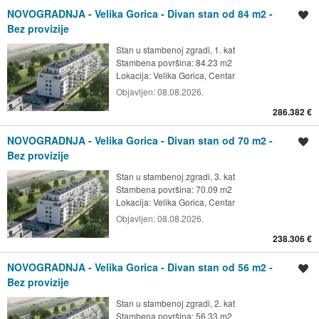
NOVOGRADNJA - Velika Gorica - Divan stan od 84 m2 -
Spremi oglas
Bez provizije
Stan u stambenoj zgradi, 1. kat
Stambena površina: 84.23 m2
Lokacija:
Velika Gorica, Centar
Objavljen:
08.08.2026.
286.382 €
NOVOGRADNJA - Velika Gorica - Divan stan od 70 m2 -
Spremi oglas
Bez provizije
Stan u stambenoj zgradi, 3. kat
Stambena površina: 70.09 m2
Lokacija:
Velika Gorica, Centar
Objavljen:
08.08.2026.
238.306 €
NOVOGRADNJA - Velika Gorica - Divan stan od 56 m2 -
Spremi oglas
Bez provizije
Stan u stambenoj zgradi, 2. kat
Stambena površina: 56.33 m2