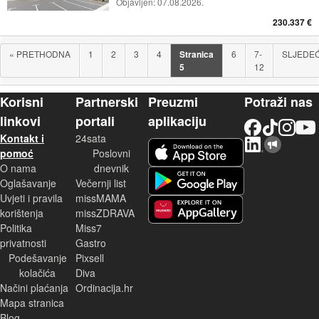
Objavljen:
07.08.2026.
230.337 €
«
PRETHODNA
1
2
3
4
Stranica
6
7-
SLJEDE
5
12
Korisni
Partnerski
Preuzmi
Potraži nas
linkovi
portali
aplikaciju
Facebook
TikTok
Instagram
YouTu
Kontakt i
24sata
LinkedIn
Njuškalo blog
iOS aplikacija
pomoć
Poslovni
O nama
dnevnik
Android aplikacija
Oglašavanje
Večernji list
Uvjeti i pravila
missMAMA
korištenja
missZDRAVA
Huawei aplikacija
Politika
Miss7
privatnosti
Gastro
Podešavanje
Pixsell
kolačića
Diva
Načini plaćanja
Ordinacija.hr
Mapa stranica
Blog