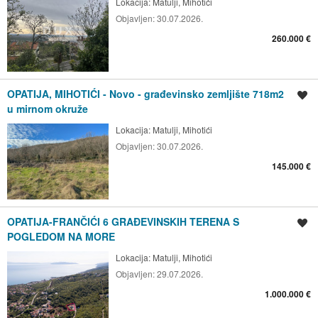
Lokacija:
Matulji, Mihotići
Objavljen:
30.07.2026.
260.000 €
OPATIJA, MIHOTIĆI - Novo - građevinsko zemljište 718m2
Spremi oglas
u mirnom okruže
Lokacija:
Matulji, Mihotići
Objavljen:
30.07.2026.
145.000 €
OPATIJA-FRANČIĆI 6 GRAĐEVINSKIH TERENA S
Spremi oglas
POGLEDOM NA MORE
Lokacija:
Matulji, Mihotići
Objavljen:
29.07.2026.
1.000.000 €