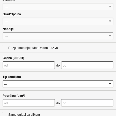
---
Grad/Općina
---
Naselje
---
Razgledavanje putem video poziva
Cijena (u EUR)
do
Tip zemljišta
Površina (u m²)
do
Samo oglasi sa slikom