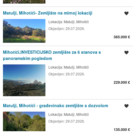
Matulji, Mihotići- Zemljište na mirnoj lokaciji
Spremi oglas
Lokacija:
Matulji, Mihotići
Objavljen:
29.07.2026.
365.000 €
Mihotići,INVESTICIJSKO zemljište za 6 stanova s
Spremi oglas
panoramskim pogledom
Lokacija:
Matulji, Mihotići
Objavljen:
29.07.2026.
229.000 €
Matulji, Mihotići - građevinsko zemljište s dozvolom
Spremi oglas
Lokacija:
Matulji, Mihotići
Objavljen:
29.07.2026.
135.000 €