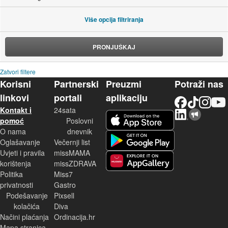
Više opcija filtriranja
PRONJUŠKAJ
Zatvori filtere
Korisni
Partnerski
Preuzmi
Potraži nas
linkovi
portali
aplikaciju
Facebook
TikTok
Instagram
YouTu
Kontakt i
24sata
LinkedIn
Njuškalo blog
iOS aplikacija
pomoć
Poslovni
O nama
dnevnik
Android aplikacija
Oglašavanje
Večernji list
Uvjeti i pravila
missMAMA
korištenja
missZDRAVA
Huawei aplikacija
Politika
Miss7
privatnosti
Gastro
Podešavanje
Pixsell
kolačića
Diva
Načini plaćanja
Ordinacija.hr
Mapa stranica