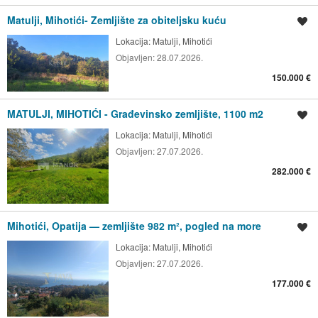
Matulji, Mihotići- Zemljište za obiteljsku kuću
Spremi oglas
Lokacija:
Matulji, Mihotići
Objavljen:
28.07.2026.
150.000 €
MATULJI, MIHOTIĆI - Građevinsko zemljište, 1100 m2
Spremi oglas
Lokacija:
Matulji, Mihotići
Objavljen:
27.07.2026.
282.000 €
Mihotići, Opatija — zemljište 982 m², pogled na more
Spremi oglas
Lokacija:
Matulji, Mihotići
Objavljen:
27.07.2026.
177.000 €