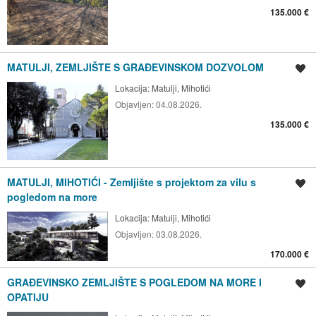
135.000 €
MATULJI, ZEMLJIŠTE S GRAĐEVINSKOM DOZVOLOM
Spremi oglas
Lokacija:
Matulji, Mihotići
Objavljen:
04.08.2026.
135.000 €
MATULJI, MIHOTIĆI - Zemljište s projektom za vilu s
Spremi oglas
pogledom na more
Lokacija:
Matulji, Mihotići
Objavljen:
03.08.2026.
170.000 €
GRAĐEVINSKO ZEMLJIŠTE S POGLEDOM NA MORE I
Spremi oglas
OPATIJU