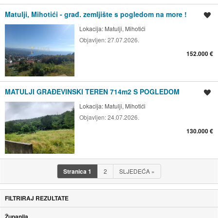
Matulji, Mihotići - građ. zemljište s pogledom na more !
Spremi oglas
Lokacija:
Matulji, Mihotići
Objavljen:
27.07.2026.
152.000 €
MATULJI GRAĐEVINSKI TEREN 714m2 S POGLEDOM
Spremi oglas
Lokacija:
Matulji, Mihotići
Objavljen:
24.07.2026.
130.000 €
Stranica
1
2
SLJEDEĆA
»
FILTRIRAJ REZULTATE
Županija