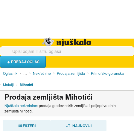
Hrana i piće
Turistički smještaj
Poslovi
Njuškalo naslovnica
PREDAJ OGLAS
Oglasnik
…
Nekretnine
Prodaja zemljišta
Primorsko-goranska
Matulji
Mihotići
Prodaja zemljišta Mihotići
Njuškalo nekretnine
: prodaja građevinskih zemljišta i poljoprivrednih
zemljišta Mihotići.
FILTERI
SORTIRAJ
NAJNOVIJI