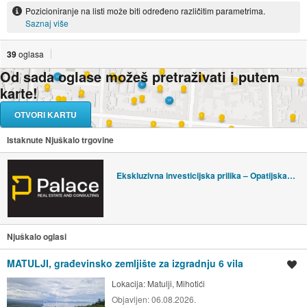
Pozicioniranje na listi može biti određeno različitim parametrima.
Saznaj više
39
oglasa
Od sada oglase možeš pretraživati i putem
karte!
OTVORI KARTU
Istaknute Njuškalo trgovine
Ekskluzivna investicijska prilika – Opatijska rivijera
Njuškalo oglasi
MATULJI, građevinsko zemljište za izgradnju 6 vila
Spremi oglas
Lokacija:
Matulji, Mihotići
Objavljen:
06.08.2026.