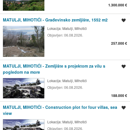
1.300.000 €
MATULJI, MIHOTIĆI - Građevinsko zemljište, 1552 m2
Spremi oglas
Lokacija:
Matulji, Mihotići
Objavljen:
06.08.2026.
257.000 €
MATULJI, MIHOTIĆI - Zemljište s projektom za vilu s
Spremi oglas
pogledom na more
Lokacija:
Matulji, Mihotići
Objavljen:
06.08.2026.
188.000 €
MATULJI, MIHOTIĆI - Construction plot for four villas, sea
Spremi oglas
view
Lokacija:
Matulji, Mihotići
Objavljen:
06.08.2026.