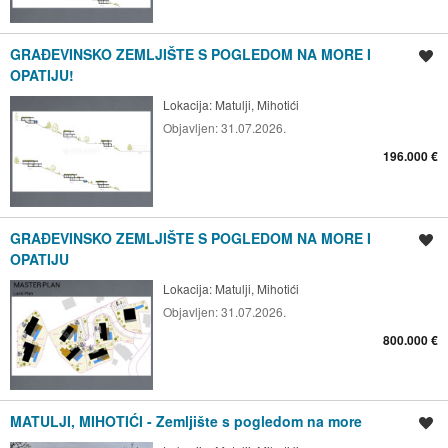
GRAĐEVINSKO ZEMLJIŠTE S POGLEDOM NA MORE I
Spremi oglas
OPATIJU!
Lokacija:
Matulji, Mihotići
Objavljen:
31.07.2026.
196.000 €
GRAĐEVINSKO ZEMLJIŠTE S POGLEDOM NA MORE I
Spremi oglas
OPATIJU
Lokacija:
Matulji, Mihotići
Objavljen:
31.07.2026.
800.000 €
MATULJI, MIHOTIĆI - Zemljište s pogledom na more
Spremi oglas