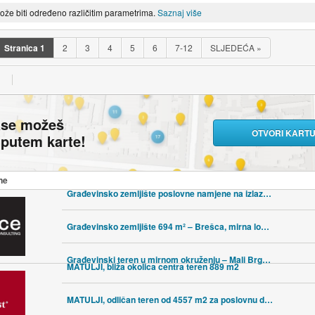
može biti određeno različitim parametrima.
Saznaj više
Stranica
1
2
3
4
5
6
7-12
SLJEDEĆA
»
ase možeš
OTVORI KART
i putem karte!
ne
Građevinsko zemljište poslovne namjene na izlazu s autoputa, Matulji
Građevinsko zemljište 694 m² – Brešca, mirna lokacija
Građevinski teren u mirnom okruženju – Mali Brgud, Matulji, 1259m2
MATULJI, bliža okolica centra teren 889 m2
MATULJI, odličan teren od 4557 m2 za poslovnu djelatnost!