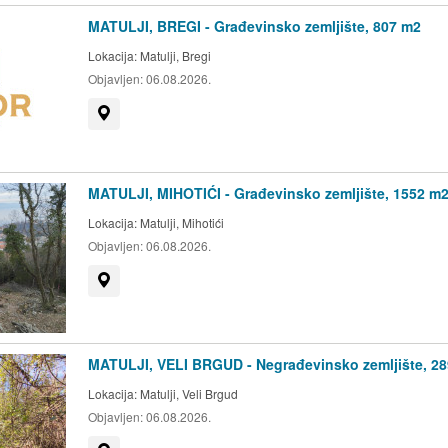
MATULJI, BREGI - Građevinsko zemljište, 807 m2
Lokacija:
Matulji, Bregi
Objavljen:
06.08.2026.
Prikaži na mapi
MATULJI, MIHOTIĆI - Građevinsko zemljište, 1552 m
Lokacija:
Matulji, Mihotići
Objavljen:
06.08.2026.
Prikaži na mapi
MATULJI, VELI BRGUD - Negrađevinsko zemljište, 2
Lokacija:
Matulji, Veli Brgud
Objavljen:
06.08.2026.