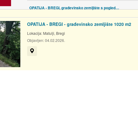
OPATIJA - BREGI, građevinsko zemljište s pogledom na more!
OPATIJA - BREGI - građevinsko zemljište 1020 m2
Lokacija:
Matulji, Bregi
Objavljen:
04.02.2026.
Prikaži na mapi