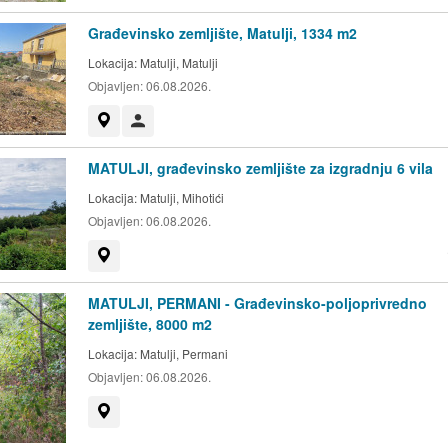
Građevinsko zemljište, Matulji, 1334 m2
Lokacija:
Matulji, Matulji
Objavljen:
06.08.2026.
Prikaži na mapi
Korisnik nije trgovac
MATULJI, građevinsko zemljište za izgradnju 6 vila
Lokacija:
Matulji, Mihotići
Objavljen:
06.08.2026.
Prikaži na mapi
MATULJI, PERMANI - Građevinsko-poljoprivredno
zemljište, 8000 m2
Lokacija:
Matulji, Permani
Objavljen:
06.08.2026.
Prikaži na mapi