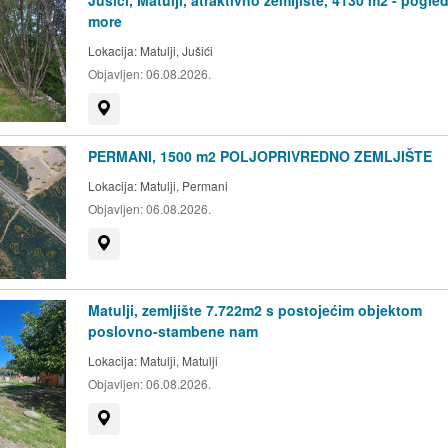
Jušići, Matulji, atraktivno zemljište, 4130 m2 - pogle
more
Lokacija:
Matulji, Jušići
Objavljen:
06.08.2026.
Prikaži na mapi
PERMANI, 1500 m2 POLJOPRIVREDNO ZEMLJIŠTE
Lokacija:
Matulji, Permani
Objavljen:
06.08.2026.
Prikaži na mapi
Matulji, zemljište 7.722m2 s postojećim objektom
poslovno-stambene nam
Lokacija:
Matulji, Matulji
Objavljen:
06.08.2026.
Prikaži na mapi