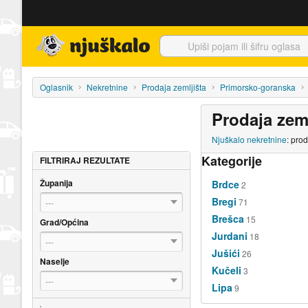
Njuškalo naslovnica
Oglasnik
Nekretnine
Prodaja zemljišta
Primorsko-goranska
Prodaja zeml
Njuškalo nekretnine
: prod
Kategorije
FILTRIRAJ REZULTATE
Županija
Brdce
2
Bregi
71
---
Brešca
15
Grad/Općina
Jurdani
18
---
Jušići
26
Naselje
Kučeli
3
---
Lipa
9