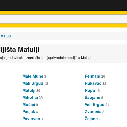
Matulji
jišta Matulji
aja građevinskih zemljišta i poljoprivrednih zemljišta Matulji.
Male Mune
Permani
3
26
Mali Brgud
Rukavac
12
32
Matulji
Rupa
89
16
Mihotići
Šapjane
39
8
Mučići
Veli Brgud
9
34
Pasjak
Zvoneća
4
8
Pavlovac
Žejane
3
2