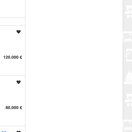
Spremi oglas
120.000 €
Spremi oglas
80.000 €