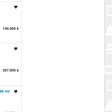
Spremi oglas
140.000 €
2
Spremi oglas
257.000 €
898 m2
Spremi oglas