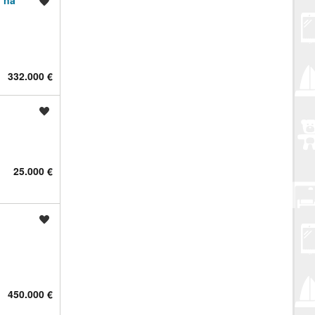
d na
Spremi oglas
332.000 €
Spremi oglas
25.000 €
Spremi oglas
450.000 €