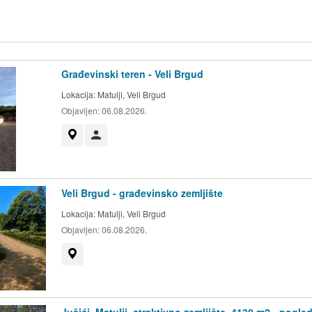
Građevinski teren - Veli Brgud
Lokacija:
Matulji, Veli Brgud
Objavljen:
06.08.2026.
Prikaži na mapi
Korisnik nije trgovac
Veli Brgud - građevinsko zemljište
Lokacija:
Matulji, Veli Brgud
Objavljen:
06.08.2026.
Prikaži na mapi