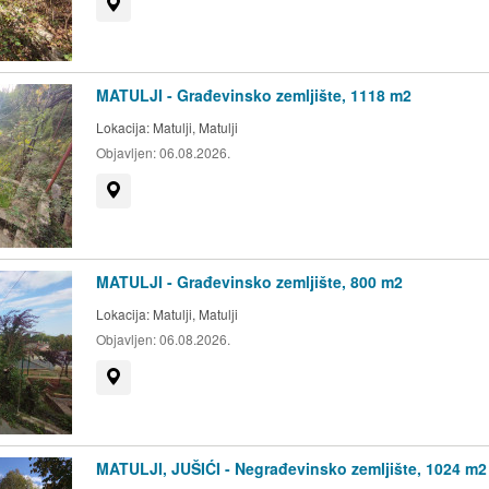
Prikaži na mapi
MATULJI - Građevinsko zemljište, 1118 m2
Lokacija:
Matulji, Matulji
Objavljen:
06.08.2026.
Prikaži na mapi
MATULJI - Građevinsko zemljište, 800 m2
Lokacija:
Matulji, Matulji
Objavljen:
06.08.2026.
Prikaži na mapi
MATULJI, JUŠIĆI - Negrađevinsko zemljište, 1024 m2