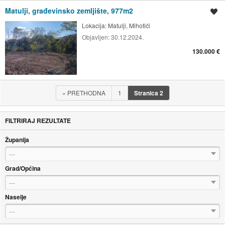
Matulji, građevinsko zemljište, 977m2
Spremi oglas
Lokacija:
Matulji, Mihotići
Objavljen:
30.12.2024.
130.000 €
«
PRETHODNA
1
Stranica
2
FILTRIRAJ REZULTATE
Županija
---
Grad/Općina
---
Naselje
---