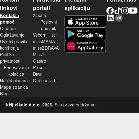
linkovi
portali
aplikaciju
Facebook
TikTok
Instagram
YouTu
Kontakt i
24sata
LinkedIn
Njuškalo blog
iOS aplikacija
pomoć
Poslovni
O nama
dnevnik
Android aplikacija
Oglašavanje
Večernji list
Uvjeti i pravila
missMAMA
korištenja
missZDRAVA
Huawei aplikacija
Politika
Miss7
privatnosti
Gastro
Podešavanje
Pixsell
kolačića
Diva
Načini plaćanja
Ordinacija.hr
Mapa stranica
Blog
© Njuškalo d.o.o. 2026.
Sva prava pridržana.