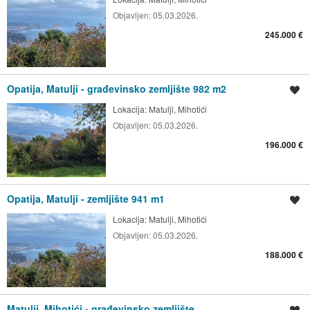
Objavljen:
05.03.2026.
245.000 €
Opatija, Matulji - građevinsko zemljište 982 m2
Spremi oglas
Lokacija:
Matulji, Mihotići
Objavljen:
05.03.2026.
196.000 €
Opatija, Matulji - zemljište 941 m1
Spremi oglas
Lokacija:
Matulji, Mihotići
Objavljen:
05.03.2026.
188.000 €
Matulji, Mihotići - građevinsko zemljište
Spremi oglas