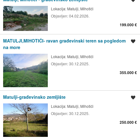
Lokacija:
Matulji, Mihotići
Objavljen:
04.02.2026.
199.000 €
MATULJI,MIHOTIĆI- ravan građevinski teren sa pogledom
Spremi oglas
na more
Lokacija:
Matulji, Mihotići
Objavljen:
30.12.2025.
355.000 €
Matulji-građevinsko zemljište
Spremi oglas
Lokacija:
Matulji, Mihotići
Objavljen:
30.12.2025.
250.000 €