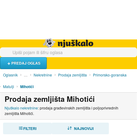
Hrana i piće
Turistički smještaj
Poslovi
Njuškalo naslovnica
PREDAJ OGLAS
Oglasnik
…
Nekretnine
Prodaja zemljišta
Primorsko-goranska
Matulji
Mihotići
Prodaja zemljišta Mihotići
Njuškalo nekretnine
: prodaja građevinskih zemljišta i poljoprivrednih
zemljišta Mihotići.
FILTERI
SORTIRAJ
NAJNOVIJI