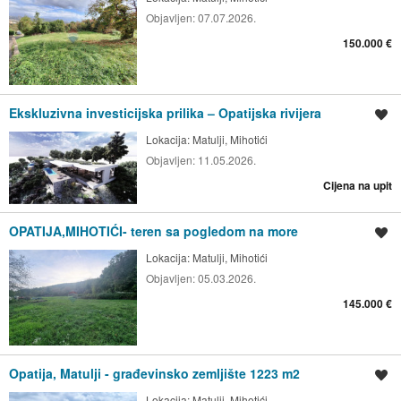
Objavljen:
07.07.2026.
150.000 €
Ekskluzivna investicijska prilika – Opatijska rivijera
Spremi oglas
Lokacija:
Matulji, Mihotići
Objavljen:
11.05.2026.
Cijena na upit
OPATIJA,MIHOTIĆI- teren sa pogledom na more
Spremi oglas
Lokacija:
Matulji, Mihotići
Objavljen:
05.03.2026.
145.000 €
Opatija, Matulji - građevinsko zemljište 1223 m2
Spremi oglas
Lokacija:
Matulji, Mihotići