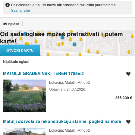
Pozicioniranje na listi može biti određeno različitim parametrima.
Saznaj više
39
oglasa
Od sada oglase možeš pretraživati i putem
karte!
OTVORI KARTU
Njuškalo oglasi
MATULJI GRAĐEVINSKI TEREN 1756m2
Spremi oglas
Lokacija:
Matulji, Mihotići
Objavljen:
24.07.2026.
355.300 €
Matulji dozvola za rekonstrukciju starine, pogled na more
Spremi oglas
Lokacija:
Matulji, Mihotići