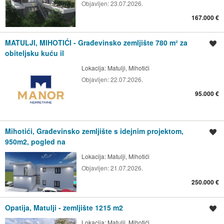
Objavljen:
23.07.2026.
167.000 €
MATULJI, MIHOTIĆI - Građevinsko zemljište 780 m² za
Spremi oglas
obiteljsku kuću il
Lokacija:
Matulji, Mihotići
Objavljen:
22.07.2026.
95.000 €
Mihotići, Građevinsko zemljište s idejnim projektom,
Spremi oglas
950m2, pogled na
Lokacija:
Matulji, Mihotići
Objavljen:
21.07.2026.
250.000 €
Opatija, Matulji - zemljište 1215 m2
Spremi oglas
Lokacija:
Matulji, Mihotići