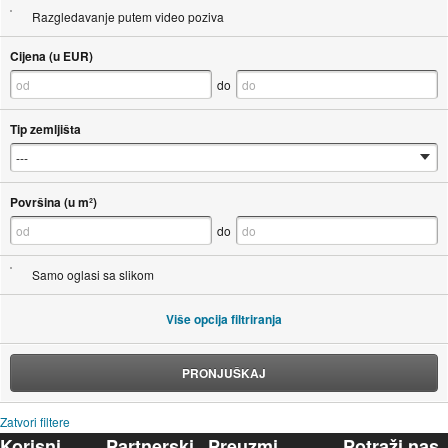
Razgledavanje putem video poziva
Cijena (u EUR)
do
Tip zemljišta
Površina (u m²)
do
Samo oglasi sa slikom
Više opcija filtriranja
PRONJUŠKAJ
Zatvori filtere
Korisni
Partnerski
Preuzmi
Potraži nas