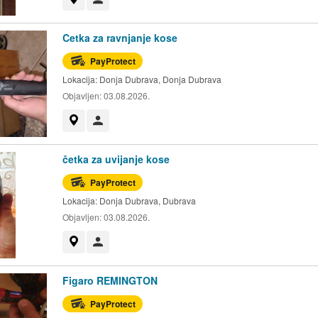
Cetka za ravnjanje kose
PayProtect
Lokacija:
Donja Dubrava, Donja Dubrava
Objavljen:
03.08.2026.
Prikaži na mapi
Korisnik nije trgovac
četka za uvijanje kose
PayProtect
Lokacija:
Donja Dubrava, Dubrava
Objavljen:
03.08.2026.
Prikaži na mapi
Korisnik nije trgovac
Figaro REMINGTON
PayProtect