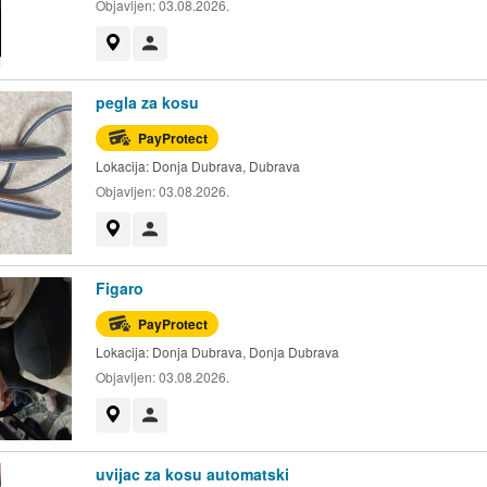
Objavljen:
03.08.2026.
Prikaži na mapi
Korisnik nije trgovac
pegla za kosu
PayProtect
Lokacija:
Donja Dubrava, Dubrava
Objavljen:
03.08.2026.
Prikaži na mapi
Korisnik nije trgovac
Figaro
PayProtect
Lokacija:
Donja Dubrava, Donja Dubrava
Objavljen:
03.08.2026.
Prikaži na mapi
Korisnik nije trgovac
uvijac za kosu automatski