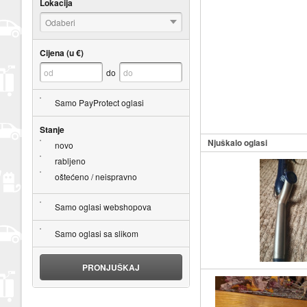
Lokacija
Odaberi
Cijena (u €)
do
Samo PayProtect oglasi
Stanje
Njuškalo oglasi
novo
rabljeno
oštećeno / neispravno
Samo oglasi webshopova
Samo oglasi sa slikom
PRONJUŠKAJ