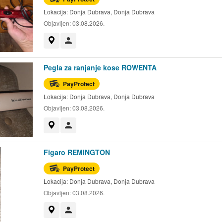
Lokacija:
Donja Dubrava, Donja Dubrava
Objavljen:
03.08.2026.
Prikaži na mapi
Korisnik nije trgovac
Pegla za ranjanje kose ROWENTA
PayProtect
Lokacija:
Donja Dubrava, Donja Dubrava
Objavljen:
03.08.2026.
Prikaži na mapi
Korisnik nije trgovac
Figaro REMINGTON
PayProtect
Lokacija:
Donja Dubrava, Donja Dubrava
Objavljen:
03.08.2026.
Prikaži na mapi
Korisnik nije trgovac