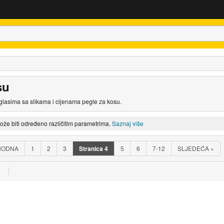
su
glasima sa slikama i cijenama pegle za kosu.
može biti određeno različitim parametrima.
Saznaj više
HODNA
1
2
3
Stranica
4
5
6
7-12
SLJEDEĆA
»