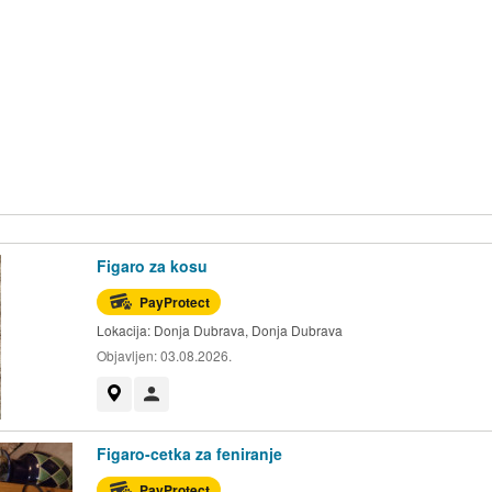
Figaro za kosu
PayProtect
Lokacija:
Donja Dubrava, Donja Dubrava
Objavljen:
03.08.2026.
Prikaži na mapi
Korisnik nije trgovac
Figaro-cetka za feniranje
PayProtect