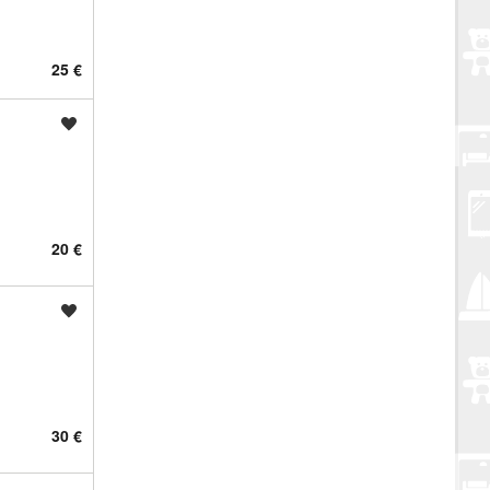
25 €
Spremi oglas
20 €
Spremi oglas
30 €