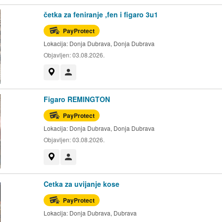
četka za feniranje ,fen i figaro 3u1
PayProtect
Lokacija:
Donja Dubrava, Donja Dubrava
Objavljen:
03.08.2026.
Prikaži na mapi
Korisnik nije trgovac
Figaro REMINGTON
PayProtect
Lokacija:
Donja Dubrava, Donja Dubrava
Objavljen:
03.08.2026.
Prikaži na mapi
Korisnik nije trgovac
Cetka za uvijanje kose
PayProtect
Lokacija:
Donja Dubrava, Dubrava