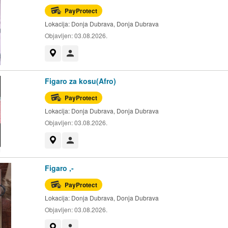
PayProtect
Lokacija:
Donja Dubrava, Donja Dubrava
Objavljen:
03.08.2026.
Prikaži na mapi
Korisnik nije trgovac
Figaro za kosu(Afro)
PayProtect
Lokacija:
Donja Dubrava, Donja Dubrava
Objavljen:
03.08.2026.
Prikaži na mapi
Korisnik nije trgovac
Figaro ,-
PayProtect
Lokacija:
Donja Dubrava, Donja Dubrava
Objavljen:
03.08.2026.
Prikaži na mapi
Korisnik nije trgovac