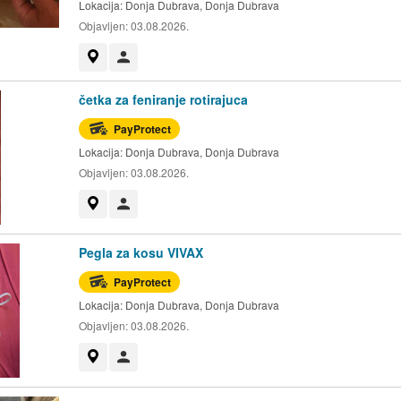
Lokacija:
Donja Dubrava, Donja Dubrava
Objavljen:
03.08.2026.
Prikaži na mapi
Korisnik nije trgovac
četka za feniranje rotirajuca
PayProtect
Lokacija:
Donja Dubrava, Donja Dubrava
Objavljen:
03.08.2026.
Prikaži na mapi
Korisnik nije trgovac
Pegla za kosu VIVAX
PayProtect
Lokacija:
Donja Dubrava, Donja Dubrava
Objavljen:
03.08.2026.
Prikaži na mapi
Korisnik nije trgovac