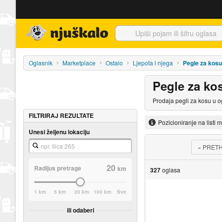
Njuškalo naslovnica
Oglasnik
Marketplace
Ostalo
Ljepota i njega
Pegle za kosu
Pegle za ko
Prodaja pegli za kosu u o
FILTRIRAJ REZULTATE
Pozicioniranje na listi 
Unesi željenu lokaciju
«
PRET
20
Radijus pretrage
km
327
oglasa
1 km
5 km
20 km
100 km
Sve
ili odaberi