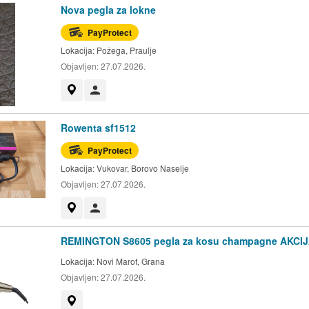
Nova pegla za lokne
PayProtect
Lokacija:
Požega, Praulje
Objavljen:
27.07.2026.
Prikaži na mapi
Korisnik nije trgovac
Rowenta sf1512
PayProtect
Lokacija:
Vukovar, Borovo Naselje
Objavljen:
27.07.2026.
Prikaži na mapi
Korisnik nije trgovac
REMINGTON S8605 pegla za kosu champagne AKCI
Lokacija:
Novi Marof, Grana
Objavljen:
27.07.2026.
Prikaži na mapi