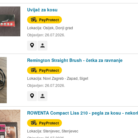
Uvijač za kosu
PayProtect
Lokacija:
Osijek, Donji grad
Objavljen:
26.07.2026.
Prikaži na mapi
Korisnik nije trgovac
Remington Straight Brush - četka za ravnanje
PayProtect
Lokacija:
Novi Zagreb - Zapad, Siget
Objavljen:
26.07.2026.
Prikaži na mapi
Korisnik nije trgovac
ROWENTA Compact Liss 210 - pegla za kosu - nekor
PayProtect
Lokacija:
Stenjevec, Stenjevec
Objavljen:
26.07.2026.