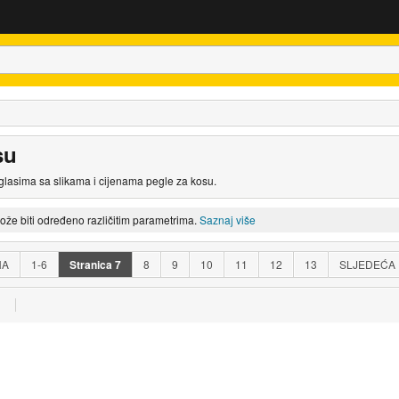
su
glasima sa slikama i cijenama pegle za kosu.
može biti određeno različitim parametrima.
Saznaj više
NA
1-6
Stranica
7
8
9
10
11
12
13
SLJEDEĆA