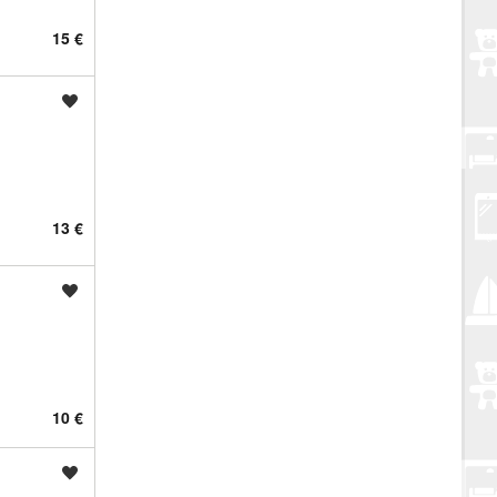
15 €
Spremi oglas
13 €
Spremi oglas
10 €
Spremi oglas