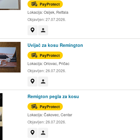
PayProtect
Lokacija:
Osijek, Retfala
Objavljen:
27.07.2026.
Prikaži na mapi
Korisnik nije trgovac
Uvijač za kosu Remington
PayProtect
Lokacija:
Oriovac, Pričac
Objavljen:
26.07.2026.
Prikaži na mapi
Korisnik nije trgovac
Remigton pegla za kosu
PayProtect
Lokacija:
Čakovec, Centar
Objavljen:
26.07.2026.
Prikaži na mapi
Korisnik nije trgovac