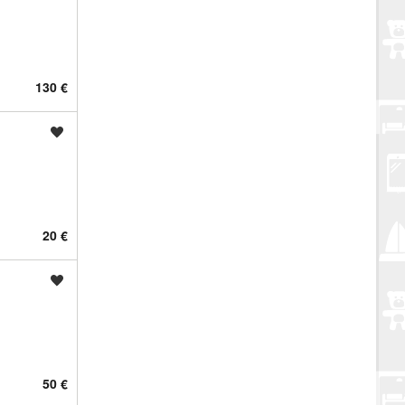
130 €
Spremi oglas
20 €
Spremi oglas
50 €