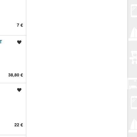
7 €
T
Spremi oglas
38,80 €
Spremi oglas
22 €