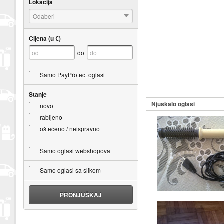
Lokacija
Odaberi
Cijena (u €)
do
Samo PayProtect oglasi
Stanje
Njuškalo oglasi
novo
rabljeno
oštećeno / neispravno
Samo oglasi webshopova
Samo oglasi sa slikom
PRONJUŠKAJ