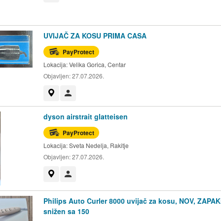
UVIJAČ ZA KOSU PRIMA CASA
PayProtect
Lokacija:
Velika Gorica, Centar
Objavljen:
27.07.2026.
Prikaži na mapi
Korisnik nije trgovac
dyson airstrait glatteisen
PayProtect
Lokacija:
Sveta Nedelja, Rakitje
Objavljen:
27.07.2026.
Prikaži na mapi
Korisnik nije trgovac
Philips Auto Curler 8000 uvijač za kosu, NOV, ZAPA
snižen sa 150