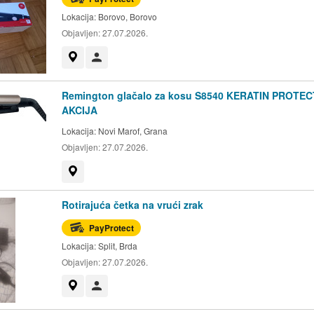
Lokacija:
Borovo, Borovo
Objavljen:
27.07.2026.
Prikaži na mapi
Korisnik nije trgovac
Remington glačalo za kosu S8540 KERATIN PROTEC
AKCIJA
Lokacija:
Novi Marof, Grana
Objavljen:
27.07.2026.
Prikaži na mapi
Rotirajuća četka na vrući zrak
PayProtect
Lokacija:
Split, Brda
Objavljen:
27.07.2026.
Prikaži na mapi
Korisnik nije trgovac