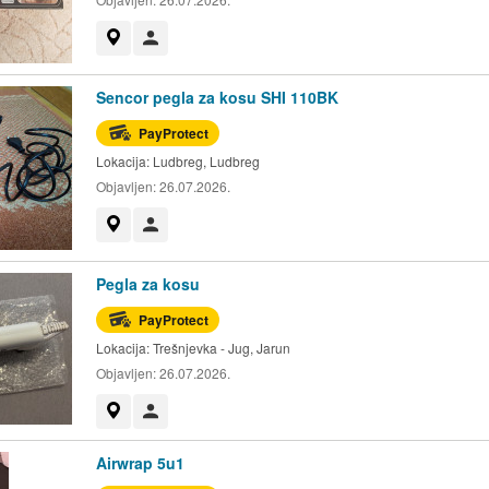
Prikaži na mapi
Korisnik nije trgovac
Sencor pegla za kosu SHI 110BK
PayProtect
Lokacija:
Ludbreg, Ludbreg
Objavljen:
26.07.2026.
Prikaži na mapi
Korisnik nije trgovac
Pegla za kosu
PayProtect
Lokacija:
Trešnjevka - Jug, Jarun
Objavljen:
26.07.2026.
Prikaži na mapi
Korisnik nije trgovac
Airwrap 5u1