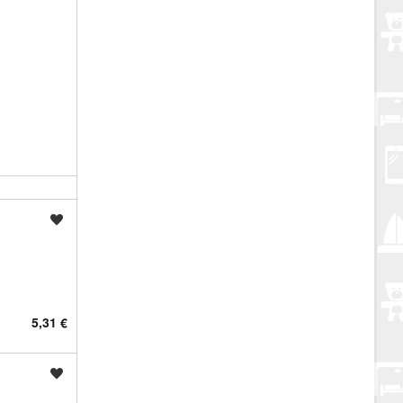
Spremi oglas
5,31 €
Spremi oglas