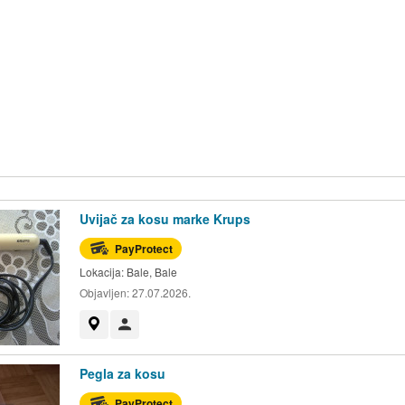
Uvijač za kosu marke Krups
PayProtect
Lokacija:
Bale, Bale
Objavljen:
27.07.2026.
Prikaži na mapi
Korisnik nije trgovac
Pegla za kosu
PayProtect