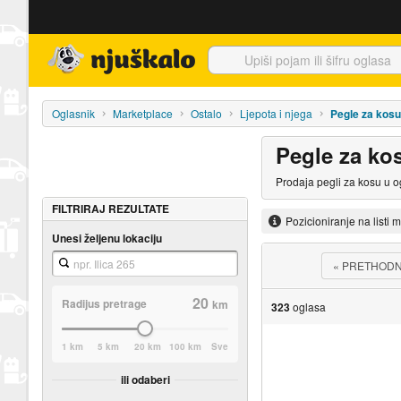
Njuškalo naslovnica
Oglasnik
Marketplace
Ostalo
Ljepota i njega
Pegle za kosu
Pegle za ko
Prodaja pegli za kosu u o
FILTRIRAJ REZULTATE
Pozicioniranje na listi 
Unesi željenu lokaciju
«
PRETHOD
20
Radijus pretrage
km
323
oglasa
1 km
5 km
20 km
100 km
Sve
ili odaberi