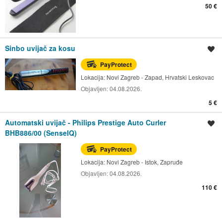
50 €
Sinbo uvijač za kosu
Spremi oglas
PayProtect
Lokacija:
Novi Zagreb - Zapad, Hrvatski Leskovac
Objavljen:
04.08.2026.
5 €
Automatski uvijač - Philips Prestige Auto Curler
Spremi oglas
BHB886/00 (SenseIQ)
PayProtect
Lokacija:
Novi Zagreb - Istok, Zapruđe
Objavljen:
04.08.2026.
110 €