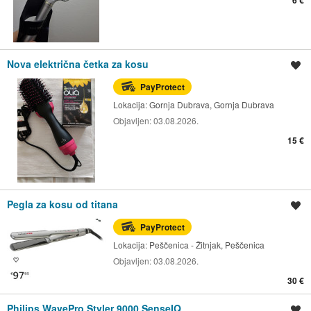
Nova električna četka za kosu
Spremi oglas
PayProtect
Lokacija:
Gornja Dubrava, Gornja Dubrava
Objavljen:
03.08.2026.
15 €
Pegla za kosu od titana
Spremi oglas
PayProtect
Lokacija:
Peščenica - Žitnjak, Peščenica
Objavljen:
03.08.2026.
30 €
Philips WavePro Styler 9000 SenseIQ
Spremi oglas