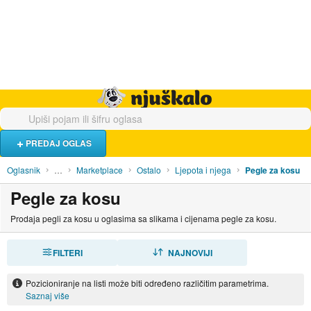
Hrana i piće
Turistički smještaj
Poslovi
Njuškalo naslovnica
PREDAJ OGLAS
Oglasnik
…
Marketplace
Ostalo
Ljepota i njega
Pegle za kosu
Pegle za kosu
Prodaja pegli za kosu u oglasima sa slikama i cijenama pegle za kosu.
FILTERI
SORTIRAJ
NAJNOVIJI
Pozicioniranje na listi može biti određeno različitim parametrima.
Saznaj više