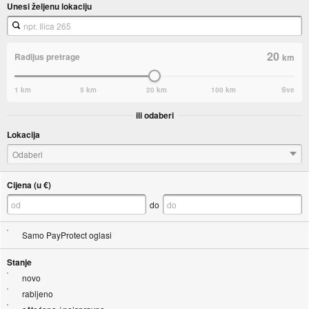
Unesi željenu lokaciju
20
Radijus pretrage
km
1 km
5 km
20 km
100 km
Sve
ili odaberi
Lokacija
Odaberi
Cijena (u €)
do
Samo PayProtect oglasi
Stanje
novo
rabljeno