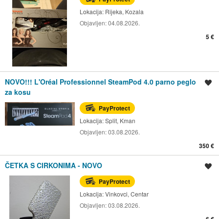
Lokacija:
Rijeka, Kozala
Objavljen:
04.08.2026.
5 €
NOVO!!! L'Oréal Professionnel SteamPod 4.0 parno peglo
Spremi oglas
za kosu
PayProtect
Lokacija:
Split, Kman
Objavljen:
03.08.2026.
350 €
ČETKA S CIRKONIMA - NOVO
Spremi oglas
PayProtect
Lokacija:
Vinkovci, Centar
Objavljen:
03.08.2026.
6 €