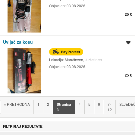
Objavljen:
03.08.2026.
25 €
Uvijač za kosu
Spremi oglas
PayProtect
Lokacija:
Maruševec, Jurketinec
Objavljen:
03.08.2026.
25 €
«
PRETHODNA
1
2
Stranica
4
5
6
7-
SLJEDE
3
12
FILTRIRAJ REZULTATE