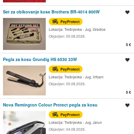
Set za obikovanje kose Brothers BR-4014 800W
Spremi oglas
PayProtect
Lokacija:
Trešnjevka - Jug, Gredice
Objavljen:
05.08.2026.
5 €
Pegla za kosu Grundig HS 6530 33W
Spremi oglas
PayProtect
Lokacija:
Trešnjevka - Jug, Vrbani
Objavljen:
05.08.2026.
5 €
Nova Remington Colour Protect pegla za kosu
Spremi oglas
PayProtect
Lokacija:
Trešnjevka - Jug, Jarun
Objavljen:
04.08.2026.