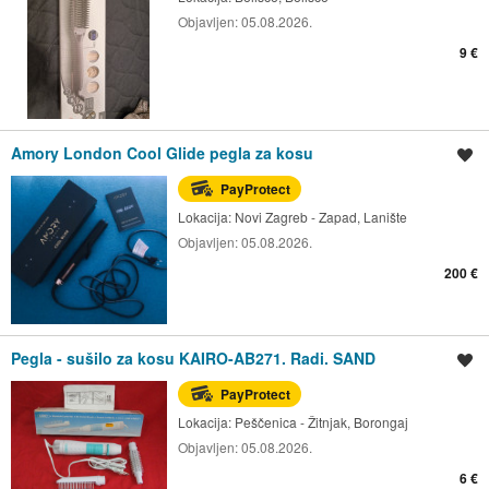
Objavljen:
05.08.2026.
9 €
Amory London Cool Glide pegla za kosu
Spremi oglas
PayProtect
Lokacija:
Novi Zagreb - Zapad, Lanište
Objavljen:
05.08.2026.
200 €
Pegla - sušilo za kosu KAIRO-AB271. Radi. SAND
Spremi oglas
PayProtect
Lokacija:
Peščenica - Žitnjak, Borongaj
Objavljen:
05.08.2026.
6 €