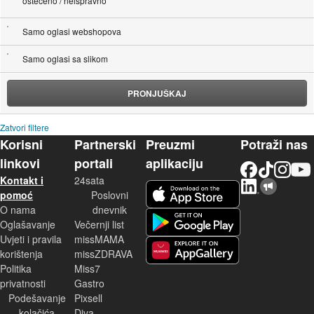
oštećeno / neispravno
Samo oglasi webshopova
Samo oglasi sa slikom
PRONJUŠKAJ
Zatvori filtere
Korisni
Partnerski
Preuzmi
Potraži nas
linkovi
portali
aplikaciju
Facebook
TikTok
Instagram
YouTu
Kontakt i
24sata
LinkedIn
Njuškalo blog
iOS aplikacija
pomoć
Poslovni
O nama
dnevnik
Android aplikacija
Oglašavanje
Večernji list
Uvjeti i pravila
missMAMA
korištenja
missZDRAVA
Huawei aplikacija
Politika
Miss7
privatnosti
Gastro
Podešavanje
Pixsell
kolačića
Diva