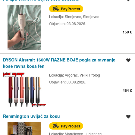
PayProtect
Lokacija:
Stenjevec, Stenjevec
Objavljen:
03.08.2026.
150 €
DYSON Airstrait 1600W RAZNE BOJE pegla za ravnanje
Spremi oglas
kose ravna kosa fen
Lokacija:
Vrgorac, Veliki Prolog
Objavljen:
03.08.2026.
464 €
Remmington uvijač za kosu
Spremi oglas
PayProtect
Lokacija:
Maruševec, Jurketinec