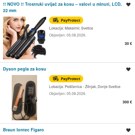
!! NOVO !! Trostruki uvijač za kosu – valovi u minuti, LCD,
Spremi oglas
22 mm
PayProtect
Lokacija:
Maksimir, Svetice
Objavljen:
05.08.2026.
30 €
Dyson pegla za kosu
Spremi oglas
PayProtect
Lokacija:
Peščenica - Žitnjak, Donje Svetice
Objavljen:
05.08.2026.
300 €
Braun Iontec Figaro
Spremi oglas