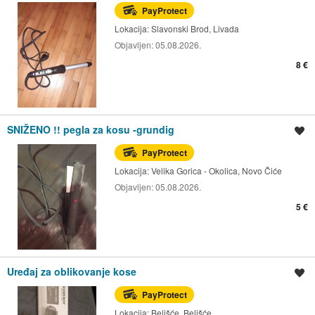
PayProtect
Lokacija:
Slavonski Brod, Livada
Objavljen:
05.08.2026.
8 €
SNIŽENO !! pegla za kosu -grundig
Spremi oglas
PayProtect
Lokacija:
Velika Gorica - Okolica, Novo Čiće
Objavljen:
05.08.2026.
5 €
Uređaj za oblikovanje kose
Spremi oglas
PayProtect
Lokacija:
Belišće, Belišće