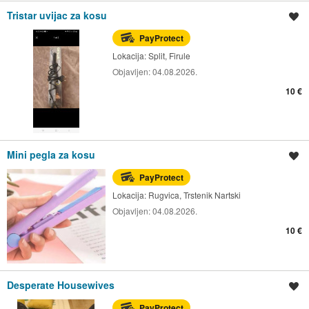
Tristar uvijac za kosu
Spremi oglas
PayProtect
Lokacija:
Split, Firule
Objavljen:
04.08.2026.
10 €
Mini pegla za kosu
Spremi oglas
PayProtect
Lokacija:
Rugvica, Trstenik Nartski
Objavljen:
04.08.2026.
10 €
Desperate Housewives
Spremi oglas
PayProtect