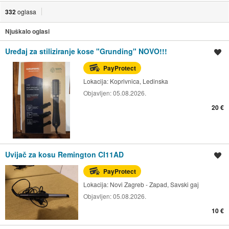
332
oglasa
Njuškalo oglasi
Uređaj za stiliziranje kose "Grunding" NOVO!!!
Spremi oglas
PayProtect
Lokacija:
Koprivnica, Ledinska
Objavljen:
05.08.2026.
20 €
Uvijač za kosu Remington CI11AD
Spremi oglas
PayProtect
Lokacija:
Novi Zagreb - Zapad, Savski gaj
Objavljen:
05.08.2026.
10 €