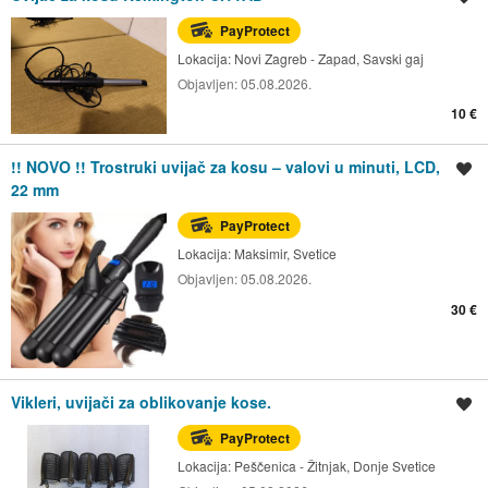
PayProtect
Lokacija:
Novi Zagreb - Zapad, Savski gaj
Objavljen:
05.08.2026.
10 €
!! NOVO !! Trostruki uvijač za kosu – valovi u minuti, LCD,
Spremi oglas
22 mm
PayProtect
Lokacija:
Maksimir, Svetice
Objavljen:
05.08.2026.
30 €
Vikleri, uvijači za oblikovanje kose.
Spremi oglas
PayProtect
Lokacija:
Peščenica - Žitnjak, Donje Svetice