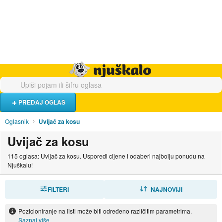
Hrana i piće
Turistički smještaj
Poslovi
Njuškalo naslovnica
PREDAJ OGLAS
Oglasnik
Uvijač za kosu
Uvijač za kosu
115 oglasa: Uvijač za kosu. Usporedi cijene i odaberi najbolju ponudu na
Njuškalu!
FILTERI
SORTIRAJ
NAJNOVIJI
Pozicioniranje na listi može biti određeno različitim parametrima.
Saznaj više