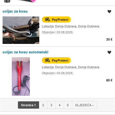
uvijac za kosu
Spremi oglas
PayProtect
Lokacija:
Donja Dubrava, Donja Dubrava
Objavljen:
03.08.2026.
35 €
uvijac za kosu automatski
Spremi oglas
PayProtect
Lokacija:
Donja Dubrava, Donja Dubrava
Objavljen:
03.08.2026.
80 €
Stranica
1
2
3
4
5
SLJEDEĆA
»