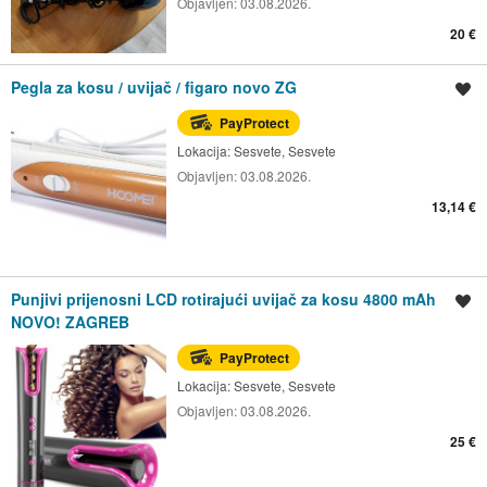
Objavljen:
03.08.2026.
20 €
Pegla za kosu / uvijač / figaro novo ZG
Spremi oglas
PayProtect
Lokacija:
Sesvete, Sesvete
Objavljen:
03.08.2026.
13,14 €
Punjivi prijenosni LCD rotirajući uvijač za kosu 4800 mAh
Spremi oglas
NOVO! ZAGREB
PayProtect
Lokacija:
Sesvete, Sesvete
Objavljen:
03.08.2026.
25 €