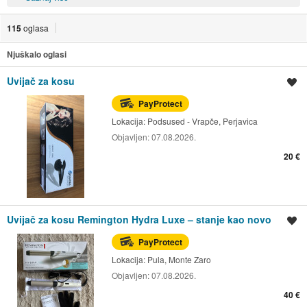
115
oglasa
Njuškalo oglasi
Uvijač za kosu
Spremi oglas
PayProtect
Lokacija:
Podsused - Vrapče, Perjavica
Objavljen:
07.08.2026.
20 €
Uvijač za kosu Remington Hydra Luxe – stanje kao novo
Spremi oglas
PayProtect
Lokacija:
Pula, Monte Zaro
Objavljen:
07.08.2026.
40 €