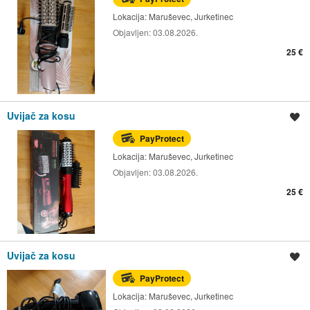
Lokacija:
Maruševec, Jurketinec
Objavljen:
03.08.2026.
25 €
Uvijač za kosu
Spremi oglas
PayProtect
Lokacija:
Maruševec, Jurketinec
Objavljen:
03.08.2026.
25 €
Uvijač za kosu
Spremi oglas
PayProtect
Lokacija:
Maruševec, Jurketinec