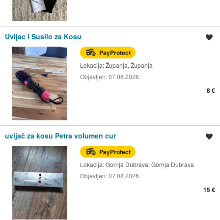
Uvijac i Susilo za Kosu
Spremi oglas
PayProtect
Lokacija:
Županja, Županja
Objavljen:
07.08.2026.
8 €
uvijač za kosu Petra volumen cur
Spremi oglas
PayProtect
Lokacija:
Gornja Dubrava, Gornja Dubrava
Objavljen:
07.08.2026.
15 €