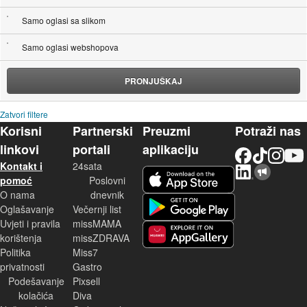
Samo oglasi sa slikom
Samo oglasi webshopova
PRONJUŠKAJ
Zatvori filtere
Korisni
Partnerski
Preuzmi
Potraži nas
linkovi
portali
aplikaciju
Facebook
TikTok
Instagram
YouTu
Kontakt i
24sata
LinkedIn
Njuškalo blog
iOS aplikacija
pomoć
Poslovni
O nama
dnevnik
Android aplikacija
Oglašavanje
Večernji list
Uvjeti i pravila
missMAMA
korištenja
missZDRAVA
Huawei aplikacija
Politika
Miss7
privatnosti
Gastro
Podešavanje
Pixsell
kolačića
Diva