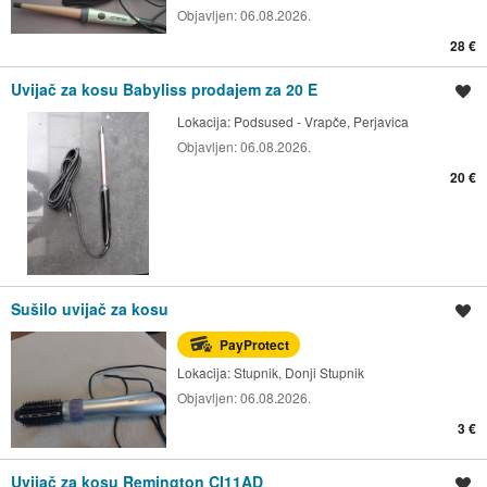
Objavljen:
06.08.2026.
28 €
Uvijač za kosu Babyliss prodajem za 20 E
Spremi oglas
Lokacija:
Podsused - Vrapče, Perjavica
Objavljen:
06.08.2026.
20 €
Sušilo uvijač za kosu
Spremi oglas
PayProtect
Lokacija:
Stupnik, Donji Stupnik
Objavljen:
06.08.2026.
3 €
Uvijač za kosu Remington CI11AD
Spremi oglas