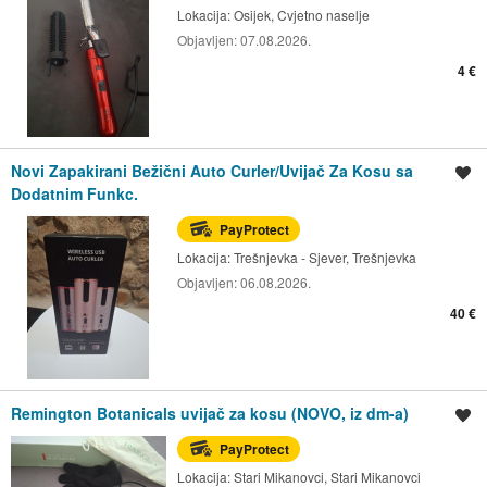
Lokacija:
Osijek, Cvjetno naselje
Objavljen:
07.08.2026.
4 €
Novi Zapakirani Bežični Auto Curler/Uvijač Za Kosu sa
Spremi oglas
Dodatnim Funkc.
PayProtect
Lokacija:
Trešnjevka - Sjever, Trešnjevka
Objavljen:
06.08.2026.
40 €
Remington Botanicals uvijač za kosu (NOVO, iz dm-a)
Spremi oglas
PayProtect
Lokacija:
Stari Mikanovci, Stari Mikanovci