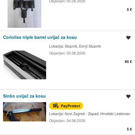
Objavljen:
05.08.2026.
5 €
Corioliss triple barrel uvijač za kosu
Spremi oglas
Lokacija:
Stupnik, Donji Stupnik
Objavljen:
05.08.2026.
95 €
Sinbo uvijač za kosu
Spremi oglas
PayProtect
Lokacija:
Novi Zagreb - Zapad, Hrvatski Leskovac
Objavljen:
04.08.2026.
5 €