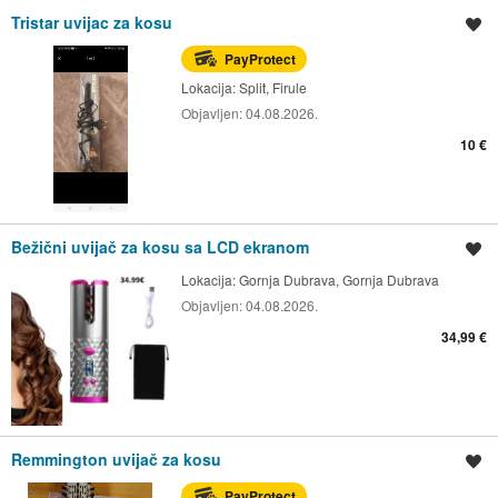
Tristar uvijac za kosu
Spremi oglas
PayProtect
Lokacija:
Split, Firule
Objavljen:
04.08.2026.
10 €
Bežični uvijač za kosu sa LCD ekranom
Spremi oglas
Lokacija:
Gornja Dubrava, Gornja Dubrava
Objavljen:
04.08.2026.
34,99 €
Remmington uvijač za kosu
Spremi oglas
PayProtect