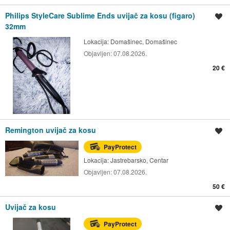
Philips StyleCare Sublime Ends uvijač za kosu (figaro)
Spremi oglas
32mm
Lokacija:
Domašinec, Domašinec
Objavljen:
07.08.2026.
20 €
Remington uvijač za kosu
Spremi oglas
PayProtect
Lokacija:
Jastrebarsko, Centar
Objavljen:
07.08.2026.
50 €
Uvijač za kosu
Spremi oglas
PayProtect