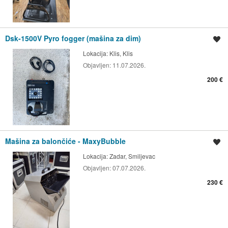
Dsk-1500V Pyro fogger (mašina za dim)
Spremi oglas
Lokacija:
Klis, Klis
Objavljen:
11.07.2026.
200 €
Mašina za balončiće - MaxyBubble
Spremi oglas
Lokacija:
Zadar, Smiljevac
Objavljen:
07.07.2026.
230 €