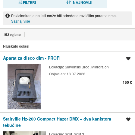
FILTERI
NAJNOVIJI
Pozicioniranje na listi može biti određeno različitim parametrima.
Saznaj više
153
oglasa
Njuškalo oglasi
Aparat za disco dim - PROFI
Spremi oglas
Lokacija:
Slavonski Brod, Mikrorajon
Objavljen:
18.07.2026.
150 €
Stairville Hz-200 Compact Hazer DMX + dva kanistera
Spremi oglas
tekućine
Lokacija:
Split, Split 3