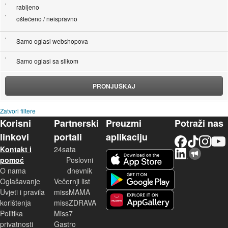
rabljeno
oštećeno / neispravno
Samo oglasi webshopova
Samo oglasi sa slikom
PRONJUŠKAJ
Zatvori filtere
Korisni
Partnerski
Preuzmi
Potraži nas
linkovi
portali
aplikaciju
Facebook
TikTok
Instagram
YouTu
Kontakt i
24sata
LinkedIn
Njuškalo blog
iOS aplikacija
pomoć
Poslovni
O nama
dnevnik
Android aplikacija
Oglašavanje
Večernji list
Uvjeti i pravila
missMAMA
korištenja
missZDRAVA
Huawei aplikacija
Politika
Miss7
privatnosti
Gastro