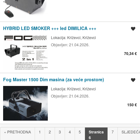
HYBRID LED SMOKER +++ led DIMILICA +++
Spremi oglas
Lokacija:
Križevci, Križevci
Objavljen:
21.04.2026.
70,34 €
Fog Master 1500 Dim masina (za veće prostore)
Spremi oglas
Lokacija:
Križevci, Križevci
Objavljen:
21.04.2026.
150 €
«
PRETHODNA
1
2
3
4
5
Stranica
7
SLJEDEĆ
6