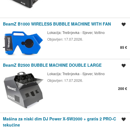
BeamZ B1000 WIRELESS BUBBLE MACHINE WITH FAN
Spremi oglas
Lokacija:
Trešnjevka - Sjever, Voltino
Objavljen:
17.07.2026.
85 €
BeamZ B2500 BUBBLE MACHINE DOUBLE LARGE
Spremi oglas
Lokacija:
Trešnjevka - Sjever, Voltino
Objavljen:
17.07.2026.
200 €
Mašina za niski dim DJ Power X-SW2000 + gratis 2 PRO-C
Spremi oglas
tekućine