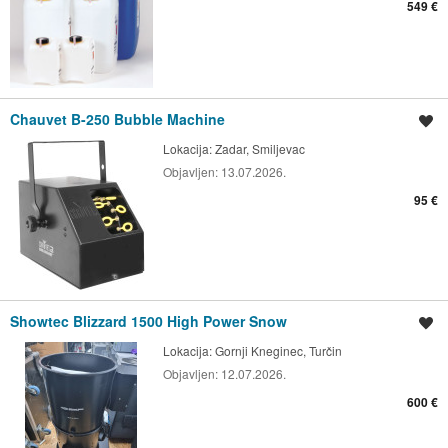
549 €
Chauvet B-250 Bubble Machine
Spremi oglas
Lokacija:
Zadar, Smiljevac
Objavljen:
13.07.2026.
95 €
Showtec Blizzard 1500 High Power Snow
Spremi oglas
Lokacija:
Gornji Kneginec, Turčin
Objavljen:
12.07.2026.
600 €