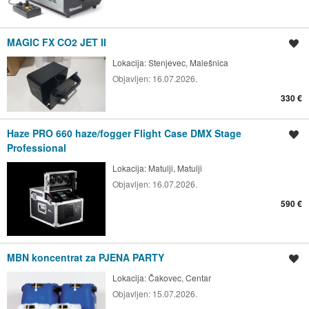
MAGIC FX CO2 JET II
Spremi oglas
Lokacija:
Stenjevec, Malešnica
Objavljen:
16.07.2026.
330 €
Haze PRO 660 haze/fogger Flight Case DMX Stage
Spremi oglas
Professional
Lokacija:
Matulji, Matulji
Objavljen:
16.07.2026.
590 €
MBN koncentrat za PJENA PARTY
Spremi oglas
Lokacija:
Čakovec, Centar
Objavljen:
15.07.2026.