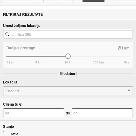
FILTRIRAJ REZULTATE
Unesi željenu lokaciju
20
Radijus pretrage
km
1 km
5 km
20 km
100 km
Sve
ili odaberi
Lokacija
Odaberi
Cijena (u €)
do
Stanje
novo