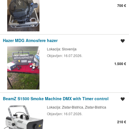
700 €
Hazer MDG Atmosfere hazer
Spremi oglas
Lokacija:
Slovenija
Objavljen:
16.07.2026.
1.500 €
BeamZ S1500 Smoke Machine DMX with Timer control
Spremi oglas
Lokacija:
Zlatar-Bistrica, Zlatar-Bistrica
Objavljen:
16.07.2026.
210 €