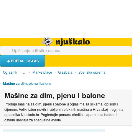
Hrana i piće
Turistički smještaj
Poslovi
Njuškalo naslovnica
PREDAJ OGLAS
Oglasnik
…
Marketplace
Glazbala
Scenska oprema
Mašine za dim, pjenu i balone
Mašine za dim, pjenu i balone
Prodaja mašina za dim, pjenu i balone u oglasima sa slikama, opisom i
cijenom. Veliki izbor novih i rabljenih efektnih mašina u Hrvatskoj i regiji na
oglasniku Njuskalo.hr. Pogledajte ponudu dimilica, aparata za balone i
ostalih uređaja za specijalne efekte.
SORTIRAJ