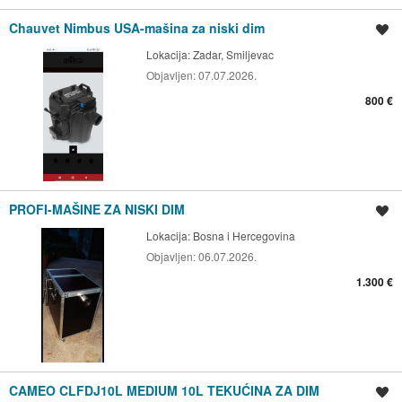
Chauvet Nimbus USA-mašina za niski dim
Spremi oglas
Lokacija:
Zadar, Smiljevac
Objavljen:
07.07.2026.
800 €
PROFI-MAŠINE ZA NISKI DIM
Spremi oglas
Lokacija:
Bosna i Hercegovina
Objavljen:
06.07.2026.
1.300 €
CAMEO CLFDJ10L MEDIUM 10L TEKUĆINA ZA DIM
Spremi oglas