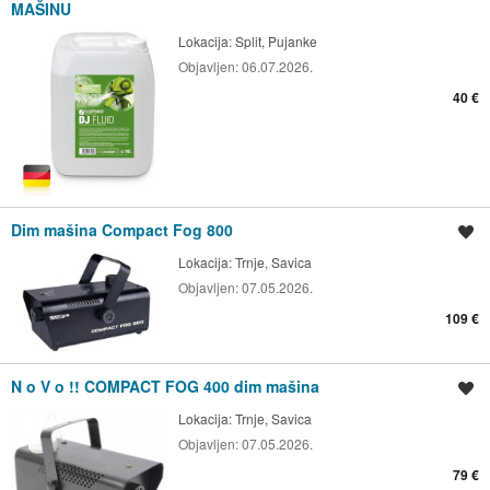
MAŠINU
Lokacija:
Split, Pujanke
Objavljen:
06.07.2026.
40 €
Dim mašina Compact Fog 800
Spremi oglas
Lokacija:
Trnje, Savica
Objavljen:
07.05.2026.
109 €
N o V o !! COMPACT FOG 400 dim mašina
Spremi oglas
Lokacija:
Trnje, Savica
Objavljen:
07.05.2026.
79 €