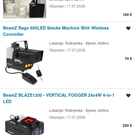
Objavljen:
17.07.2026.
160 €
BeamZ Rage 600LED Smoke Machine With Wireless
Spremi oglas
Controller
Lokacija:
Trešnjevka - Sjever, Voltino
Objavljen:
17.07.2026.
70 €
BeamZ BLAZE1200 - VERTICAL FOGGER 24x4W 4-in-1
Spremi oglas
LED
Lokacija:
Trešnjevka - Sjever, Voltino
Objavljen:
17.07.2026.
200 €