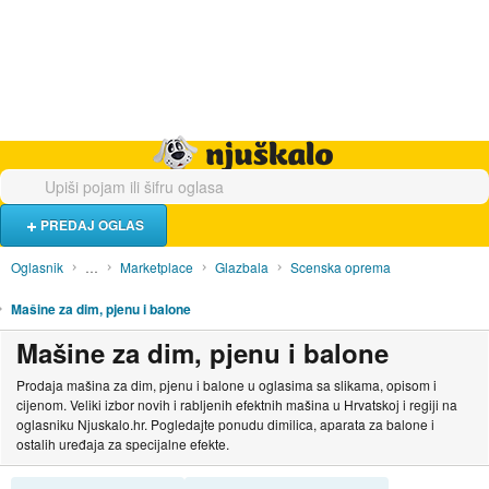
Hrana i piće
Turistički smještaj
Poslovi
Njuškalo naslovnica
PREDAJ OGLAS
Oglasnik
…
Marketplace
Glazbala
Scenska oprema
Mašine za dim, pjenu i balone
Mašine za dim, pjenu i balone
Prodaja mašina za dim, pjenu i balone u oglasima sa slikama, opisom i
cijenom. Veliki izbor novih i rabljenih efektnih mašina u Hrvatskoj i regiji na
oglasniku Njuskalo.hr. Pogledajte ponudu dimilica, aparata za balone i
ostalih uređaja za specijalne efekte.
SORTIRAJ