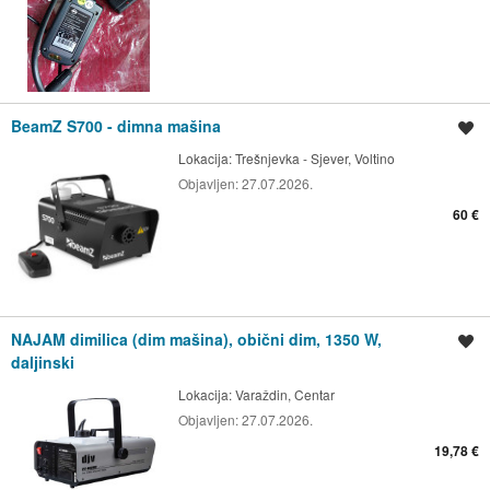
BeamZ S700 - dimna mašina
Spremi oglas
Lokacija:
Trešnjevka - Sjever, Voltino
Objavljen:
27.07.2026.
60 €
NAJAM dimilica (dim mašina), obični dim, 1350 W,
Spremi oglas
daljinski
Lokacija:
Varaždin, Centar
Objavljen:
27.07.2026.
19,78 €