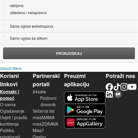
rabljeno
oštećeno / neispravno
Samo oglasi webshopova
Samo oglasi sa slikom
PRONJUŠKAJ
Zatvori filtere
Korisni
Partnerski
Preuzmi
Potraži nas
linkovi
portali
aplikaciju
Facebook
TikTok
Instagram
YouTu
Kontakt i
24sata
LinkedIn
Njuškalo blog
iOS aplikacija
pomoć
Poslovni
O nama
dnevnik
Android aplikacija
Oglašavanje
Večernji list
Uvjeti i pravila
missMAMA
korištenja
missZDRAVA
Huawei aplikacija
Politika
Miss7
privatnosti
Gastro