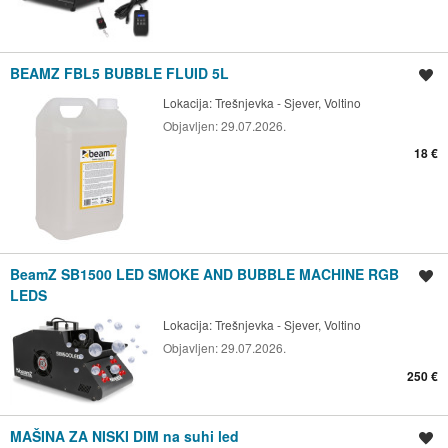
BEAMZ FBL5 BUBBLE FLUID 5L
Spremi oglas
Lokacija:
Trešnjevka - Sjever, Voltino
Objavljen:
29.07.2026.
18 €
BeamZ SB1500 LED SMOKE AND BUBBLE MACHINE RGB
Spremi oglas
LEDS
Lokacija:
Trešnjevka - Sjever, Voltino
Objavljen:
29.07.2026.
250 €
MAŠINA ZA NISKI DIM na suhi led
Spremi oglas