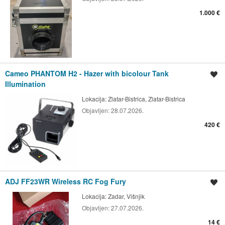
1.000 €
Cameo PHANTOM H2 - Hazer with bicolour Tank
Spremi oglas
Illumination
Lokacija:
Zlatar-Bistrica, Zlatar-Bistrica
Objavljen:
28.07.2026.
420 €
ADJ FF23WR Wireless RC Fog Fury
Spremi oglas
Lokacija:
Zadar, Višnjik
Objavljen:
27.07.2026.
14 €