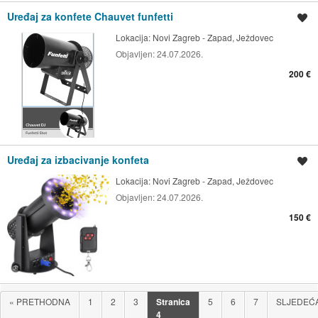
Uređaj za konfete Chauvet funfetti
Spremi oglas
Lokacija:
Novi Zagreb - Zapad, Ježdovec
Objavljen:
24.07.2026.
200 €
Uređaj za izbacivanje konfeta
Spremi oglas
Lokacija:
Novi Zagreb - Zapad, Ježdovec
Objavljen:
24.07.2026.
150 €
«
PRETHODNA
1
2
3
Stranica
5
6
7
SLJEDEĆ
4