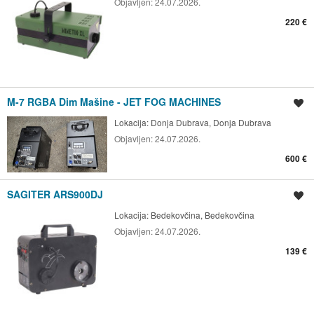
Objavljen:
24.07.2026.
220 €
M-7 RGBA Dim Mašine - JET FOG MACHINES
Spremi oglas
Lokacija:
Donja Dubrava, Donja Dubrava
Objavljen:
24.07.2026.
600 €
SAGITER ARS900DJ
Spremi oglas
Lokacija:
Bedekovčina, Bedekovčina
Objavljen:
24.07.2026.
139 €