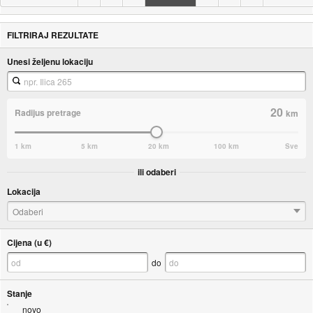
FILTRIRAJ REZULTATE
Unesi željenu lokaciju
20
Radijus pretrage
km
1 km
5 km
20 km
100 km
Sve
ili odaberi
Lokacija
Odaberi
Cijena (u €)
do
Stanje
novo