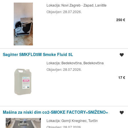
Lokacija:
Novi Zagreb - Zapad, Lanište
Objavljen:
28.07.2026.
250 €
Sagitter SMKFLD5M Smoke Fluid 5L
Spremi oglas
Lokacija:
Bedekovčina, Bedekovčina
Objavljen:
28.07.2026.
17 €
Mašina za niski dim co2-SMOKE FACTORY=SNIŽENO=
Spremi oglas
Lokacija:
Gornji Kneginec, Turčin
Objavljen:
28.07.2026.