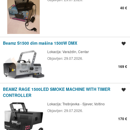
40 €
Beamz S1500 dim mašina 1500W DMX
Spremi oglas
Lokacija:
Varaždin, Centar
Objavljen:
29.07.2026.
169 €
BEAMZ RAGE 1500LED SMOKE MACHINE WITH TIMER
Spremi oglas
CONTROLLER
Lokacija:
Trešnjevka - Sjever, Voltino
Objavljen:
29.07.2026.
170 €