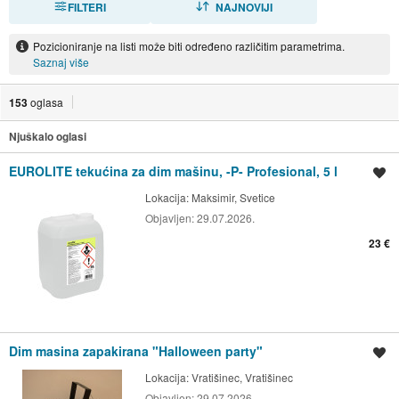
FILTERI
NAJNOVIJI
Pozicioniranje na listi može biti određeno različitim parametrima.
Saznaj više
153
oglasa
Njuškalo oglasi
EUROLITE tekućina za dim mašinu, -P- Profesional, 5 l
Spremi oglas
Lokacija:
Maksimir, Svetice
Objavljen:
29.07.2026.
23 €
Dim masina zapakirana "Halloween party"
Spremi oglas
Lokacija:
Vratišinec, Vratišinec
Objavljen:
29.07.2026.