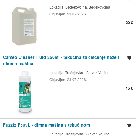
Lokacija:
Bedekovčina, Bedekovčina
Objavljen:
23.07.2026.
20 €
Cameo Cleaner Fluid 250ml - tekućina za čišćenje haze i
Spremi oglas
dimnih mašina
Lokacija:
Trešnjevka - Sjever, Voltino
Objavljen:
23.07.2026.
15 €
Fuzzix F509L - dimna mašina s tekućinom
Spremi oglas
Lokacija:
Trešnjevka - Sjever, Voltino