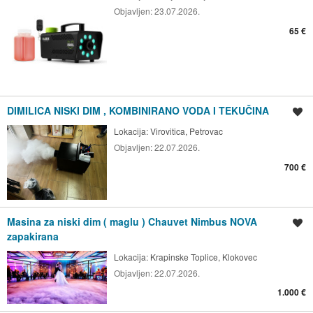
Objavljen:
23.07.2026.
65 €
DIMILICA NISKI DIM , KOMBINIRANO VODA I TEKUČINA
Spremi oglas
Lokacija:
Virovitica, Petrovac
Objavljen:
22.07.2026.
700 €
Masina za niski dim ( maglu ) Chauvet Nimbus NOVA
Spremi oglas
zapakirana
Lokacija:
Krapinske Toplice, Klokovec
Objavljen:
22.07.2026.
1.000 €