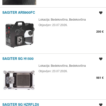
SAGITER ARS900FC
Spremi oglas
Lokacija:
Bedekovčina, Bedekovčina
Objavljen:
23.07.2026.
200 €
SAGITER SG H1500
Spremi oglas
Lokacija:
Bedekovčina, Bedekovčina
Objavljen:
23.07.2026.
981 €
SAGITER SG HZRFLD5
Spremi oglas