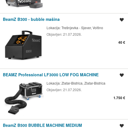
BeamZ B300 - bubble mašina
Spremi oglas
Lokacija:
Trešnjevka - Sjever, Voltino
Objavljen:
21.07.2026.
40 €
BEAMZ Professional LF3000 LOW FOG MACHINE
Spremi oglas
Lokacija:
Zlatar-Bistrica, Zlatar-Bistrica
Objavljen:
21.07.2026.
1.750 €
BeamZ B500 BUBBLE MACHINE MEDIUM
Spremi oglas