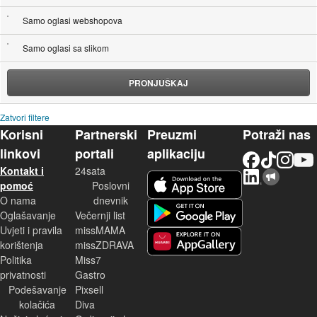
Samo oglasi webshopova
Samo oglasi sa slikom
PRONJUŠKAJ
Zatvori filtere
Korisni
Partnerski
Preuzmi
Potraži nas
linkovi
portali
aplikaciju
Facebook
TikTok
Instagram
YouTu
Kontakt i
24sata
LinkedIn
Njuškalo blog
iOS aplikacija
pomoć
Poslovni
O nama
dnevnik
Android aplikacija
Oglašavanje
Večernji list
Uvjeti i pravila
missMAMA
korištenja
missZDRAVA
Huawei aplikacija
Politika
Miss7
privatnosti
Gastro
Podešavanje
Pixsell
kolačića
Diva