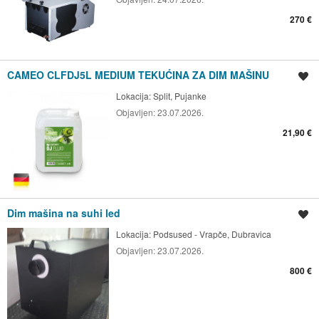
270 €
CAMEO CLFDJ5L MEDIUM TEKUĆINA ZA DIM MAŠINU
Spremi oglas
Lokacija:
Split, Pujanke
Objavljen:
23.07.2026.
21,90 €
Dim mašina na suhi led
Spremi oglas
Lokacija:
Podsused - Vrapče, Dubravica
Objavljen:
23.07.2026.
800 €