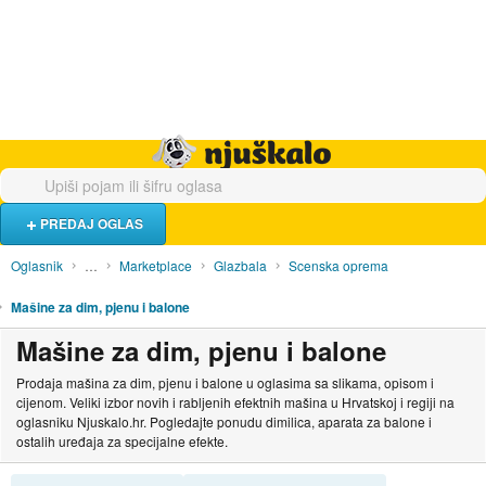
Hrana i piće
Turistički smještaj
Poslovi
Njuškalo naslovnica
PREDAJ OGLAS
Oglasnik
…
Marketplace
Glazbala
Scenska oprema
Mašine za dim, pjenu i balone
Mašine za dim, pjenu i balone
Prodaja mašina za dim, pjenu i balone u oglasima sa slikama, opisom i
cijenom. Veliki izbor novih i rabljenih efektnih mašina u Hrvatskoj i regiji na
oglasniku Njuskalo.hr. Pogledajte ponudu dimilica, aparata za balone i
ostalih uređaja za specijalne efekte.
SORTIRAJ