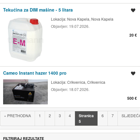
Tekućina za DIM mašine - 5 litara
Spremi oglas
Lokacija:
Nova Kapela, Nova Kapela
Objavljen:
19.07.2026.
20 €
Cameo Instant hazer 1400 pro
Spremi oglas
Lokacija:
Crikvenica, Crikvenica
Objavljen:
18.07.2026.
500 €
«
PRETHODNA
1
2
3
4
Stranica
6
7
SLJEDEĆ
5
FILTRIRAJ REZULTATE