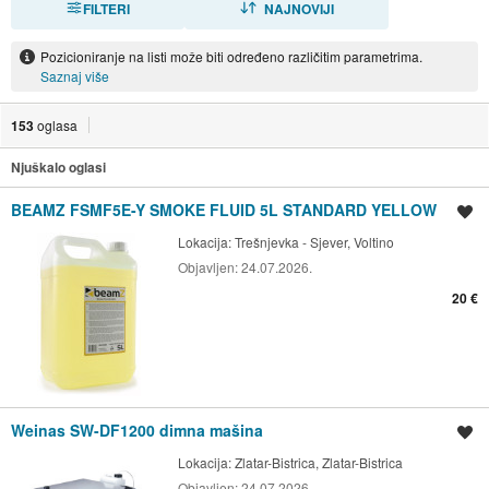
FILTERI
NAJNOVIJI
Pozicioniranje na listi može biti određeno različitim parametrima.
Saznaj više
153
oglasa
Njuškalo oglasi
BEAMZ FSMF5E-Y SMOKE FLUID 5L STANDARD YELLOW
Spremi oglas
Lokacija:
Trešnjevka - Sjever, Voltino
Objavljen:
24.07.2026.
20 €
Weinas SW-DF1200 dimna mašina
Spremi oglas
Lokacija:
Zlatar-Bistrica, Zlatar-Bistrica
Objavljen:
24.07.2026.