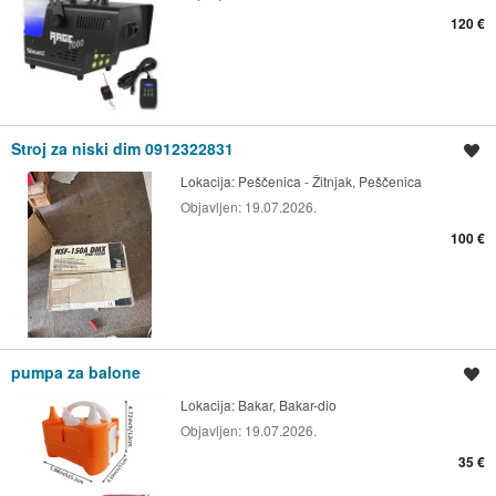
120 €
Stroj za niski dim 0912322831
Spremi oglas
Lokacija:
Peščenica - Žitnjak, Peščenica
Objavljen:
19.07.2026.
100 €
pumpa za balone
Spremi oglas
Lokacija:
Bakar, Bakar-dio
Objavljen:
19.07.2026.
35 €