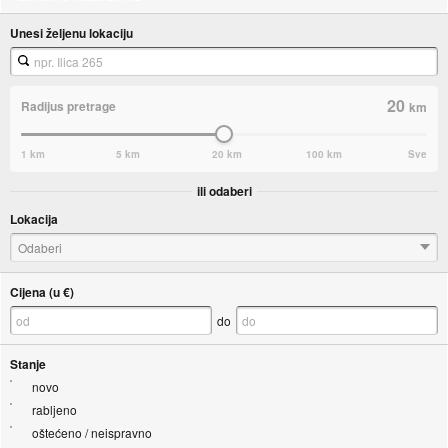
Unesi željenu lokaciju
20
Radijus pretrage
km
1 km
5 km
20 km
100 km
Sve
ili odaberi
Lokacija
Odaberi
Cijena (u €)
do
Stanje
novo
rabljeno
oštećeno / neispravno