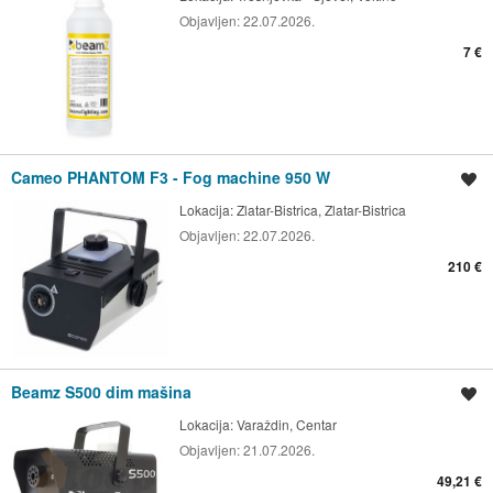
Objavljen:
22.07.2026.
7 €
Cameo PHANTOM F3 - Fog machine 950 W
Spremi oglas
Lokacija:
Zlatar-Bistrica, Zlatar-Bistrica
Objavljen:
22.07.2026.
210 €
Beamz S500 dim mašina
Spremi oglas
Lokacija:
Varaždin, Centar
Objavljen:
21.07.2026.
49,21 €