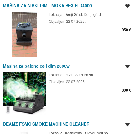
MAŠINA ZA NISKI DIM - MOKA SFX H-D4000
Spremi oglas
Lokacija:
Donji Grad, Donji grad
Objavljen:
22.07.2026.
950 €
Masina za baloncice i dim 2000w
Spremi oglas
Lokacija:
Pazin, Stari Pazin
Objavljen:
22.07.2026.
300 €
BEAMZ FSMC SMOKE MACHINE CLEANER
Spremi oglas
Lokacija:
Trešnjevka - Sjever, Voltino