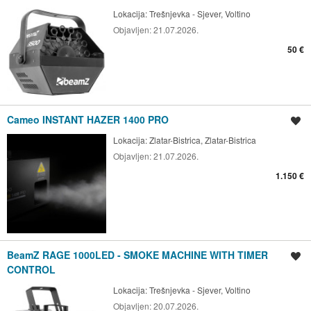
Lokacija:
Trešnjevka - Sjever, Voltino
Objavljen:
21.07.2026.
50 €
Cameo INSTANT HAZER 1400 PRO
Spremi oglas
Lokacija:
Zlatar-Bistrica, Zlatar-Bistrica
Objavljen:
21.07.2026.
1.150 €
BeamZ RAGE 1000LED - SMOKE MACHINE WITH TIMER
Spremi oglas
CONTROL
Lokacija:
Trešnjevka - Sjever, Voltino
Objavljen:
20.07.2026.