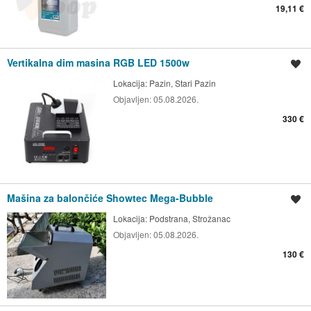
19,11 €
Vertikalna dim masina RGB LED 1500w
Spremi oglas
Lokacija:
Pazin, Stari Pazin
Objavljen:
05.08.2026.
330 €
Mašina za balončiće Showtec Mega-Bubble
Spremi oglas
Lokacija:
Podstrana, Strožanac
Objavljen:
05.08.2026.
130 €