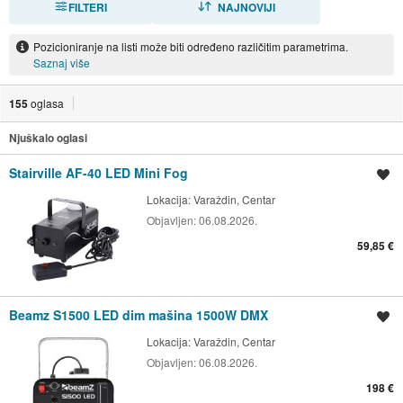
FILTERI
NAJNOVIJI
Pozicioniranje na listi može biti određeno različitim parametrima.
Saznaj više
155
oglasa
Njuškalo oglasi
Stairville AF-40 LED Mini Fog
Spremi oglas
Lokacija:
Varaždin, Centar
Objavljen:
06.08.2026.
59,85 €
Beamz S1500 LED dim mašina 1500W DMX
Spremi oglas
Lokacija:
Varaždin, Centar
Objavljen:
06.08.2026.
198 €