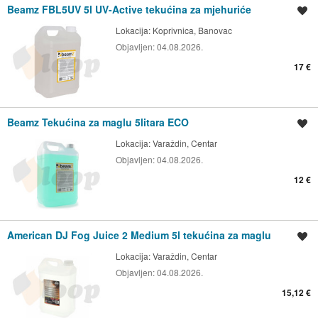
Beamz FBL5UV 5l UV-Active tekućina za mjehuriće
Spremi oglas
Lokacija:
Koprivnica, Banovac
Objavljen:
04.08.2026.
17 €
Beamz Tekućina za maglu 5litara ECO
Spremi oglas
Lokacija:
Varaždin, Centar
Objavljen:
04.08.2026.
12 €
American DJ Fog Juice 2 Medium 5l tekućina za maglu
Spremi oglas
Lokacija:
Varaždin, Centar
Objavljen:
04.08.2026.
15,12 €