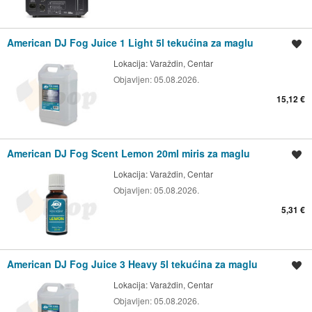
American DJ Fog Juice 1 Light 5l tekućina za maglu
Spremi oglas
Lokacija:
Varaždin, Centar
Objavljen:
05.08.2026.
15,12 €
American DJ Fog Scent Lemon 20ml miris za maglu
Spremi oglas
Lokacija:
Varaždin, Centar
Objavljen:
05.08.2026.
5,31 €
American DJ Fog Juice 3 Heavy 5l tekućina za maglu
Spremi oglas
Lokacija:
Varaždin, Centar
Objavljen:
05.08.2026.