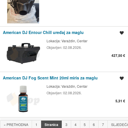
American DJ Entour Chill uređaj za maglu
Spremi oglas
Lokacija:
Varaždin, Centar
Objavljen:
02.08.2026.
427,50 €
American DJ Fog Scent Mint 20ml miris za maglu
Spremi oglas
Lokacija:
Varaždin, Centar
Objavljen:
02.08.2026.
5,31 €
«
PRETHODNA
1
Stranica
3
4
5
6
7
SLJEDEĆ