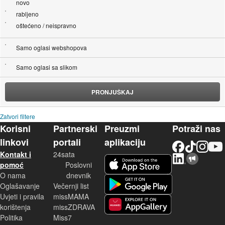
novo
rabljeno
oštećeno / neispravno
Samo oglasi webshopova
Samo oglasi sa slikom
PRONJUŠKAJ
Zatvori filtere
Korisni
Partnerski
Preuzmi
Potraži nas
linkovi
portali
aplikaciju
Facebook
TikTok
Instagram
YouTu
Kontakt i
24sata
LinkedIn
Njuškalo blog
iOS aplikacija
pomoć
Poslovni
O nama
dnevnik
Android aplikacija
Oglašavanje
Večernji list
Uvjeti i pravila
missMAMA
korištenja
missZDRAVA
Huawei aplikacija
Politika
Miss7