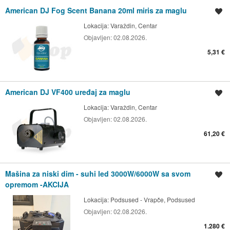
American DJ Fog Scent Banana 20ml miris za maglu
Spremi oglas
Lokacija:
Varaždin, Centar
Objavljen:
02.08.2026.
5,31 €
American DJ VF400 uređaj za maglu
Spremi oglas
Lokacija:
Varaždin, Centar
Objavljen:
02.08.2026.
61,20 €
Mašina za niski dim - suhi led 3000W/6000W sa svom
Spremi oglas
opremom -AKCIJA
Lokacija:
Podsused - Vrapče, Podsused
Objavljen:
02.08.2026.
1.280 €