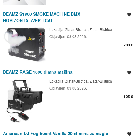
BEAMZ S1800 SMOKE MACHINE DMX
Spremi oglas
HORIZONTAL/VERTICAL
Lokacija:
Zlatar-Bistrica, Zlatar-Bistrica
Objavljen:
03.08.2026.
200 €
BEAMZ RAGE 1000 dimna mašina
Spremi oglas
Lokacija:
Zlatar-Bistrica, Zlatar-Bistrica
Objavljen:
03.08.2026.
125 €
American DJ Fog Scent Vanilla 20ml miris za maglu
Spremi oglas