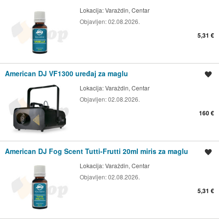
Lokacija:
Varaždin, Centar
Objavljen:
02.08.2026.
5,31 €
American DJ VF1300 uređaj za maglu
Spremi oglas
Lokacija:
Varaždin, Centar
Objavljen:
02.08.2026.
160 €
American DJ Fog Scent Tutti-Frutti 20ml miris za maglu
Spremi oglas
Lokacija:
Varaždin, Centar
Objavljen:
02.08.2026.
5,31 €