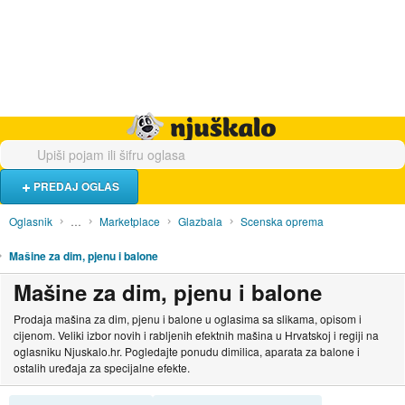
Hrana i piće
Turistički smještaj
Poslovi
Njuškalo naslovnica
PREDAJ OGLAS
Oglasnik
…
Marketplace
Glazbala
Scenska oprema
Mašine za dim, pjenu i balone
Mašine za dim, pjenu i balone
Prodaja mašina za dim, pjenu i balone u oglasima sa slikama, opisom i
cijenom. Veliki izbor novih i rabljenih efektnih mašina u Hrvatskoj i regiji na
oglasniku Njuskalo.hr. Pogledajte ponudu dimilica, aparata za balone i
ostalih uređaja za specijalne efekte.
SORTIRAJ