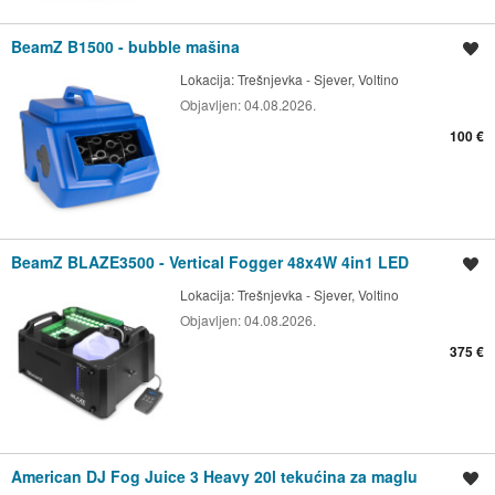
BeamZ B1500 - bubble mašina
Spremi oglas
Lokacija:
Trešnjevka - Sjever, Voltino
Objavljen:
04.08.2026.
100 €
BeamZ BLAZE3500 - Vertical Fogger 48x4W 4in1 LED
Spremi oglas
Lokacija:
Trešnjevka - Sjever, Voltino
Objavljen:
04.08.2026.
375 €
American DJ Fog Juice 3 Heavy 20l tekućina za maglu
Spremi oglas