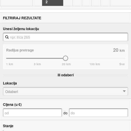
2
FILTRIRAJ REZULTATE
Unesi željenu lokaciju
20
Radijus pretrage
km
1 km
5 km
20 km
100 km
Sve
ili odaberi
Lokacija
Odaberi
Cijena (u €)
do
Stanje