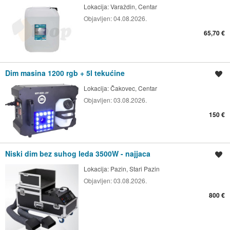
Lokacija:
Varaždin, Centar
Objavljen:
04.08.2026.
65,70 €
Dim masina 1200 rgb + 5l tekućine
Spremi oglas
Lokacija:
Čakovec, Centar
Objavljen:
03.08.2026.
150 €
Niski dim bez suhog leda 3500W - najjaca
Spremi oglas
Lokacija:
Pazin, Stari Pazin
Objavljen:
03.08.2026.
800 €