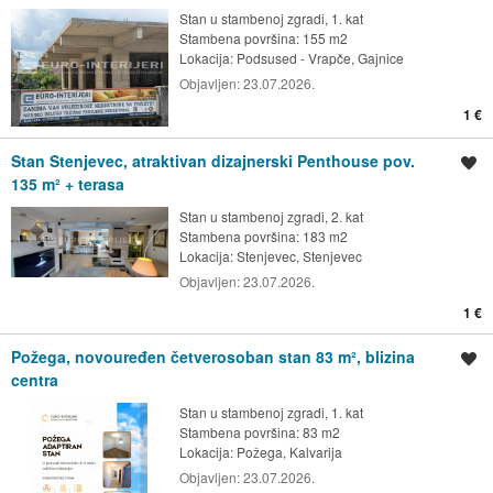
Stan u stambenoj zgradi, 1. kat
Stambena površina: 155 m2
Lokacija:
Podsused - Vrapče, Gajnice
Objavljen:
23.07.2026.
1 €
Stan Stenjevec, atraktivan dizajnerski Penthouse pov.
Spremi oglas
135 m² + terasa
Stan u stambenoj zgradi, 2. kat
Stambena površina: 183 m2
Lokacija:
Stenjevec, Stenjevec
Objavljen:
23.07.2026.
1 €
Požega, novouređen četverosoban stan 83 m², blizina
Spremi oglas
centra
Stan u stambenoj zgradi, 1. kat
Stambena površina: 83 m2
Lokacija:
Požega, Kalvarija
Objavljen:
23.07.2026.