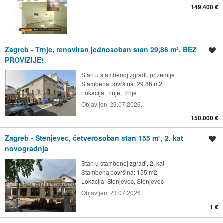
149.400 €
Zagreb - Trnje, renoviran jednosoban stan 29,86 m², BEZ
Spremi oglas
PROVIZIJE!
Stan u stambenoj zgradi, prizemlje
Stambena površina: 29.86 m2
Lokacija:
Trnje, Trnje
Objavljen:
23.07.2026.
150.000 €
Zagreb - Stenjevec, četverosoban stan 155 m², 2. kat
Spremi oglas
novogradnja
Stan u stambenoj zgradi, 2. kat
Stambena površina: 155 m2
Lokacija:
Stenjevec, Stenjevec
Objavljen:
23.07.2026.
1 €