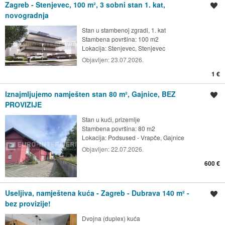
Zagreb - Stenjevec, 100 m², 3 sobni stan 1. kat,
Spremi oglas
novogradnja
Stan u stambenoj zgradi, 1. kat
Stambena površina: 100 m2
Lokacija:
Stenjevec, Stenjevec
Objavljen:
23.07.2026.
1 €
Iznajmljujemo namješten stan 80 m², Gajnice, BEZ
Spremi oglas
PROVIZIJE
Stan u kući, prizemlje
Stambena površina: 80 m2
Lokacija:
Podsused - Vrapče, Gajnice
Objavljen:
22.07.2026.
600 €
Useljiva, namještena kuća - Zagreb - Dubrava 140 m² -
Spremi oglas
bez provizije!
Dvojna (duplex) kuća