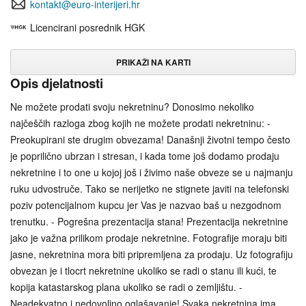
kontakt@euro-interijeri.hr
Licencirani posrednik HGK
PRIKAŽI NA KARTI
Opis djelatnosti
Ne možete prodati svoju nekretninu? Donosimo nekoliko
najčeščih razloga zbog kojih ne možete prodati nekretninu: -
Preokupirani ste drugim obvezama! Današnji životni tempo često
je poprilično ubrzan i stresan, i kada tome još dodamo prodaju
nekretnine i to one u kojoj još i živimo naše obveze se u najmanju
ruku udvostruče. Tako se nerijetko ne stignete javiti na telefonski
poziv potencijalnom kupcu jer Vas je nazvao baš u nezgodnom
trenutku. - Pogrešna prezentacija stana! Prezentacija nekretnine
jako je važna prilikom prodaje nekretnine. Fotografije moraju biti
jasne, nekretnina mora biti pripremljena za prodaju. Uz fotografiju
obvezan je i tlocrt nekretnine ukoliko se radi o stanu ili kući, te
kopija katastarskog plana ukoliko se radi o zemljištu. -
Neadekvatno i nedovoljno oglašavanje! Svaka nekretnina ima