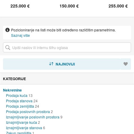
225.000 €
150.000 €
255.000 €
Pozicioniranje na listi može biti određeno različitim parametrima.
Saznaj više
SORTIRAJ
NAJNOVIJI
KATEGORIJE
Nekretnine
Prodaja kuća
13
Prodaja stanova
24
Prodaja zemljišta
24
Prodaja poslovnih prostora
2
Iznajmljivanje poslovnih prostora
9
Iznajmljivanje kuća
2
Iznajmljivanje stanova
6
Zakup zemljišta
1