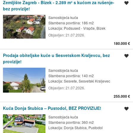
Zemljište Zagreb - Bizek - 2.289 m² s kućom za rušenje-
Spremi oglas
bez provizije!
Samostojeća kuća
Stambena površina: 186 m2
Lokacija:
Podsused - Vrapče, Bizek
Objavljen:
21.07.2026.
180.000 €
Prodaja obiteljske kuće u Sesvetskom Kraljevcu, bez
Spremi oglas
provizije!
Samostojeća kuća
Stambena površina: 140 m2
Lokacija:
Sesvete, Sesvetski Kraljevec
Objavljen:
21.07.2026.
255.000 €
Kuća Donja Stubica – Pustodol, BEZ PROVIZIJE!
Spremi oglas
Samostojeća kuća
Stambena površina: 360 m2
Lokacija:
Donja Stubica, Pustodol