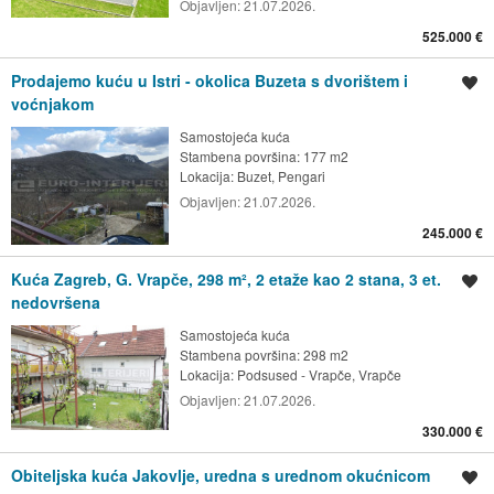
Objavljen:
21.07.2026.
525.000 €
Prodajemo kuću u Istri - okolica Buzeta s dvorištem i
Spremi oglas
voćnjakom
Samostojeća kuća
Stambena površina: 177 m2
Lokacija:
Buzet, Pengari
Objavljen:
21.07.2026.
245.000 €
Kuća Zagreb, G. Vrapče, 298 m², 2 etaže kao 2 stana, 3 et.
Spremi oglas
nedovršena
Samostojeća kuća
Stambena površina: 298 m2
Lokacija:
Podsused - Vrapče, Vrapče
Objavljen:
21.07.2026.
330.000 €
Obiteljska kuća Jakovlje, uredna s urednom okućnicom
Spremi oglas