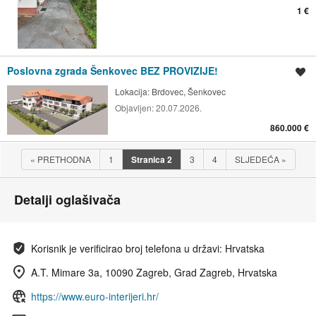
1 €
Poslovna zgrada Šenkovec BEZ PROVIZIJE!
Spremi oglas
Lokacija:
Brdovec, Šenkovec
Objavljen:
20.07.2026.
860.000 €
«
PRETHODNA
1
Stranica
2
3
4
SLJEDEĆA
»
Detalji oglašivača
Korisnik je verificirao broj telefona u državi: Hrvatska
A.T. Mimare 3a, 10090 Zagreb, Grad Zagreb, Hrvatska
https://www.euro-interijeri.hr/