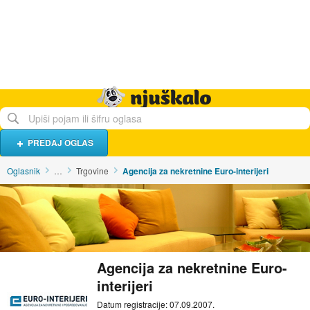
Hrana i piće
Turistički smještaj
Poslovi
Njuškalo naslovnica
PREDAJ OGLAS
Oglasnik
…
Trgovine
Agencija za nekretnine Euro-interijeri
Agencija za nekretnine Euro-
interijeri
Datum registracije: 07.09.2007.