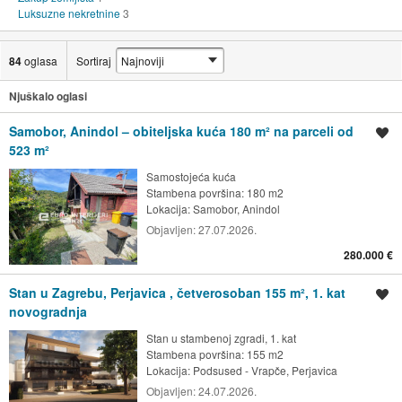
Luksuzne nekretnine
3
84
oglasa
Sortiraj
Njuškalo oglasi
Samobor, Anindol – obiteljska kuća 180 m² na parceli od
Spremi oglas
523 m²
Samostojeća kuća
Stambena površina: 180 m2
Lokacija:
Samobor, Anindol
Objavljen:
27.07.2026.
280.000 €
Stan u Zagrebu, Perjavica , četverosoban 155 m², 1. kat
Spremi oglas
novogradnja
Stan u stambenoj zgradi, 1. kat
Stambena površina: 155 m2
Lokacija:
Podsused - Vrapče, Perjavica
Objavljen:
24.07.2026.