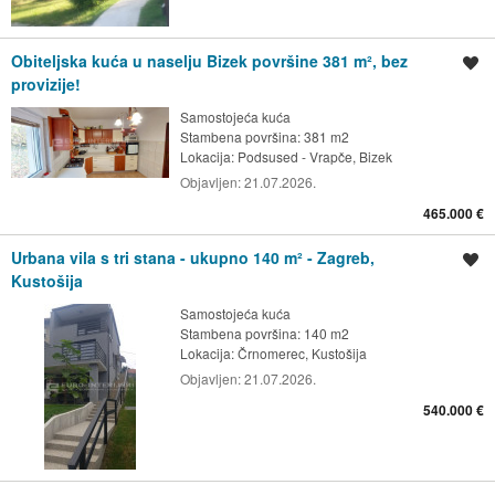
Obiteljska kuća u naselju Bizek površine 381 m², bez
Spremi oglas
provizije!
Samostojeća kuća
Stambena površina: 381 m2
Lokacija:
Podsused - Vrapče, Bizek
Objavljen:
21.07.2026.
465.000 €
Urbana vila s tri stana - ukupno 140 m² - Zagreb,
Spremi oglas
Kustošija
Samostojeća kuća
Stambena površina: 140 m2
Lokacija:
Črnomerec, Kustošija
Objavljen:
21.07.2026.
540.000 €