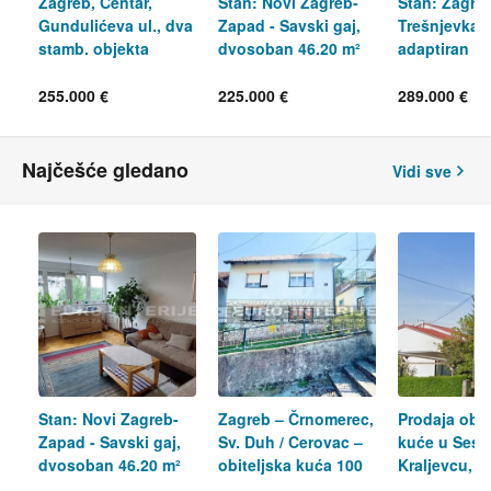
Zagreb, Centar,
Stan: Novi Zagreb-
Stan: Zagreb
Gundulićeva ul., dva
Zapad - Savski gaj,
Trešnjevka, 
stamb. objekta
dvosoban 46.20 m²
adaptiran
ukupno 58 m²
255.000 €
225.000 €
289.000 €
Najčešće gledano
Vidi sve
Stan: Novi Zagreb-
Zagreb – Črnomerec,
Prodaja obit
Zapad - Savski gaj,
Sv. Duh / Cerovac –
kuće u Ses
dvosoban 46.20 m²
obiteljska kuća 100
Kraljevcu, b
m²
provizije!