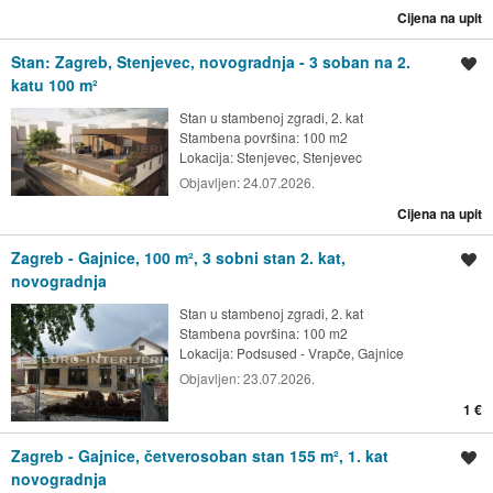
Cijena na upit
Stan: Zagreb, Stenjevec, novogradnja - 3 soban na 2.
Spremi oglas
katu 100 m²
Stan u stambenoj zgradi, 2. kat
Stambena površina: 100 m2
Lokacija:
Stenjevec, Stenjevec
Objavljen:
24.07.2026.
Cijena na upit
Zagreb - Gajnice, 100 m², 3 sobni stan 2. kat,
Spremi oglas
novogradnja
Stan u stambenoj zgradi, 2. kat
Stambena površina: 100 m2
Lokacija:
Podsused - Vrapče, Gajnice
Objavljen:
23.07.2026.
1 €
Zagreb - Gajnice, četverosoban stan 155 m², 1. kat
Spremi oglas
novogradnja