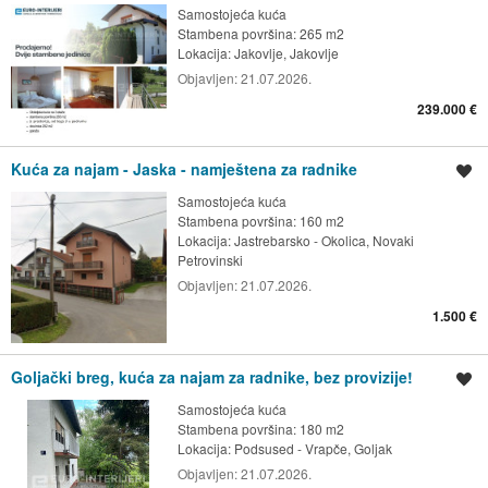
Samostojeća kuća
Stambena površina: 265 m2
Lokacija:
Jakovlje, Jakovlje
Objavljen:
21.07.2026.
239.000 €
Kuća za najam - Jaska - namještena za radnike
Spremi oglas
Samostojeća kuća
Stambena površina: 160 m2
Lokacija:
Jastrebarsko - Okolica, Novaki
Petrovinski
Objavljen:
21.07.2026.
1.500 €
Goljački breg, kuća za najam za radnike, bez provizije!
Spremi oglas
Samostojeća kuća
Stambena površina: 180 m2
Lokacija:
Podsused - Vrapče, Goljak
Objavljen:
21.07.2026.