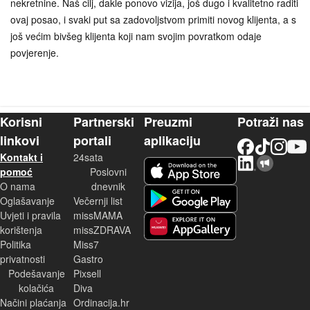
nekretnine. Naš cilj, dakle ponovo vizija, još dugo i kvalitetno raditi
ovaj posao, i svaki put sa zadovoljstvom primiti novog klijenta, a s
još većim bivšeg klijenta koji nam svojim povratkom odaje
povjerenje.
Korisni
Partnerski
Preuzmi
Potraži nas
linkovi
portali
aplikaciju
Facebook
TikTok
Instagram
YouTu
Kontakt i
24sata
LinkedIn
Njuškalo blog
iOS aplikacija
pomoć
Poslovni
O nama
dnevnik
Android aplikacija
Oglašavanje
Večernji list
Uvjeti i pravila
missMAMA
korištenja
missZDRAVA
Huawei aplikacija
Politika
Miss7
privatnosti
Gastro
Podešavanje
Pixsell
kolačića
Diva
Načini plaćanja
Ordinacija.hr