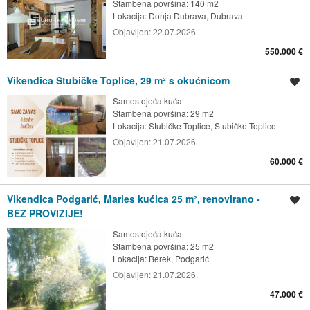
Stambena površina: 140 m2
Lokacija:
Donja Dubrava, Dubrava
Objavljen:
22.07.2026.
550.000 €
Vikendica Stubičke Toplice, 29 m² s okućnicom
Spremi oglas
Samostojeća kuća
Stambena površina: 29 m2
Lokacija:
Stubičke Toplice, Stubičke Toplice
Objavljen:
21.07.2026.
60.000 €
Vikendica Podgarić, Marles kućica 25 m², renovirano -
Spremi oglas
BEZ PROVIZIJE!
Samostojeća kuća
Stambena površina: 25 m2
Lokacija:
Berek, Podgarić
Objavljen:
21.07.2026.
47.000 €