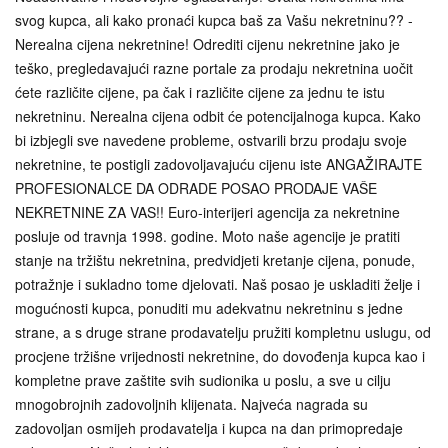
svog kupca, ali kako pronaći kupca baš za Vašu nekretninu?? -
Nerealna cijena nekretnine! Odrediti cijenu nekretnine jako je
teško, pregledavajući razne portale za prodaju nekretnina uočit
ćete različite cijene, pa čak i različite cijene za jednu te istu
nekretninu. Nerealna cijena odbit će potencijalnoga kupca. Kako
bi izbjegli sve navedene probleme, ostvarili brzu prodaju svoje
nekretnine, te postigli zadovoljavajuću cijenu iste ANGAŽIRAJTE
PROFESIONALCE DA ODRADE POSAO PRODAJE VAŠE
NEKRETNINE ZA VAS!! Euro-interijeri agencija za nekretnine
posluje od travnja 1998. godine. Moto naše agencije je pratiti
stanje na tržištu nekretnina, predvidjeti kretanje cijena, ponude,
potražnje i sukladno tome djelovati. Naš posao je uskladiti želje i
mogućnosti kupca, ponuditi mu adekvatnu nekretninu s jedne
strane, a s druge strane prodavatelju pružiti kompletnu uslugu, od
procjene tržišne vrijednosti nekretnine, do dovođenja kupca kao i
kompletne prave zaštite svih sudionika u poslu, a sve u cilju
mnogobrojnih zadovoljnih klijenata. Najveća nagrada su
zadovoljan osmijeh prodavatelja i kupca na dan primopredaje