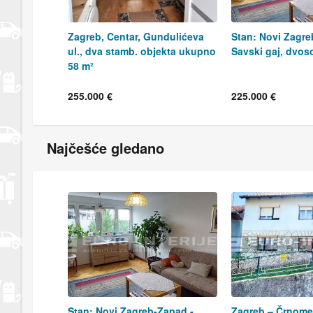
Zagreb, Centar, Gundulićeva
Stan: Novi Zagre
ul., dva stamb. objekta ukupno
Savski gaj, dvos
58 m²
255.000 €
225.000 €
Najčešće gledano
Stan: Novi Zagreb-Zapad -
Zagreb – Črnomer