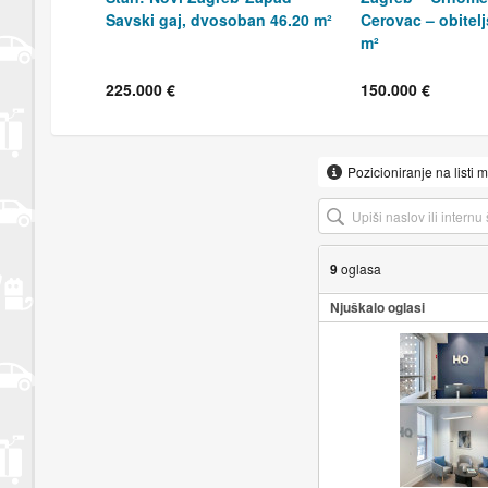
Savski gaj, dvosoban 46.20 m²
Cerovac – obitel
m²
225.000 €
150.000 €
Pozicioniranje na listi 
9
oglasa
Njuškalo oglasi