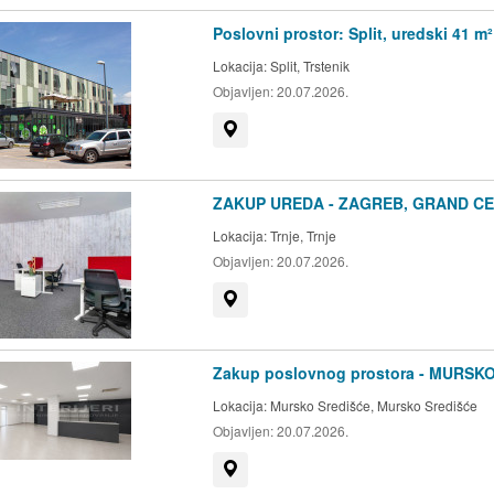
Poslovni prostor: Split, uredski 41 m² 
Lokacija:
Split, Trstenik
Objavljen:
20.07.2026.
Prikaži na mapi
ZAKUP UREDA - ZAGREB, GRAND CEN
Lokacija:
Trnje, Trnje
Objavljen:
20.07.2026.
Prikaži na mapi
Zakup poslovnog prostora - MURSKO 
Lokacija:
Mursko Središće, Mursko Središće
Objavljen:
20.07.2026.
Prikaži na mapi