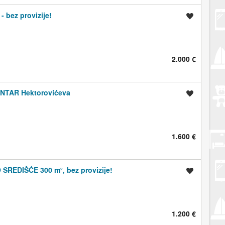
- bez provizije!
Spremi oglas
2.000 €
TAR Hektorovićeva
Spremi oglas
1.600 €
SREDIŠĆE 300 m², bez provizije!
Spremi oglas
1.200 €