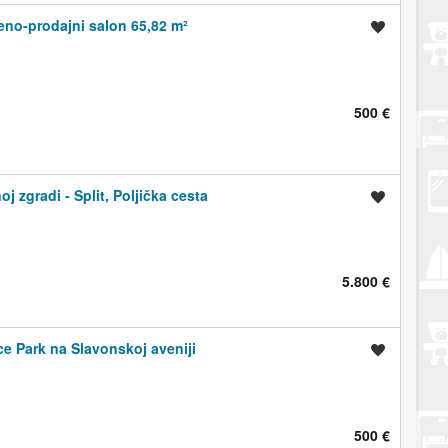
beno-prodajni salon 65,82 m²
Spremi oglas
500 €
 zgradi - Split, Poljička cesta
Spremi oglas
5.800 €
 Park na Slavonskoj aveniji
Spremi oglas
500 €