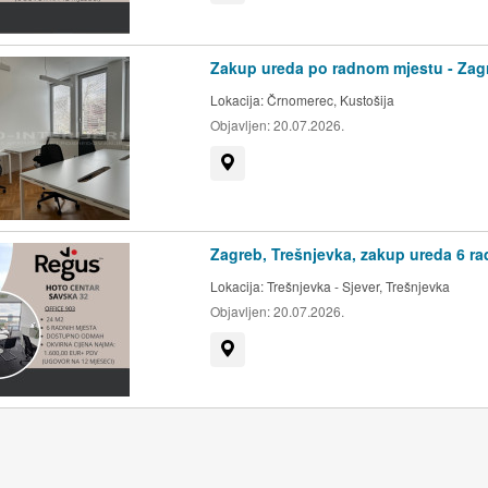
Zakup ureda po radnom mjestu - Zagr
Lokacija:
Črnomerec, Kustošija
Objavljen:
20.07.2026.
Prikaži na mapi
Zagreb, Trešnjevka, zakup ureda 6 ra
Lokacija:
Trešnjevka - Sjever, Trešnjevka
Objavljen:
20.07.2026.
Prikaži na mapi