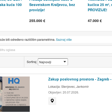
jska kuća 100
Sesvetskom Kraljevcu, bez
kućica 25 m²,
provizije!
PROVIZIJE!
255.000 €
47.000 €
može biti određeno različitim parametrima.
Saznaj više
Sortiraj
Zakup poslovnog prostora - Zagreb -
Lokacija:
Stenjevec, Jankomir
Objavljen:
20.07.2026.
Prikaži na mapi