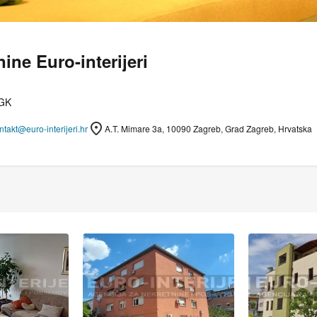
ine Euro-interijeri
HGK
ntakt@euro-interijeri.hr
A.T. Mimare 3a, 10090 Zagreb, Grad Zagreb, Hrvatska