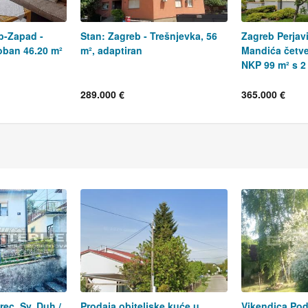
b-Zapad -
Stan: Zagreb - Trešnjevka, 56
Zagreb Perjav
oban 46.20 m²
m², adaptiran
Mandića četv
NKP 99 m² s 2
289.000 €
365.000 €
ec, Sv. Duh /
Prodaja obiteljske kuće u
Vikendica Pod