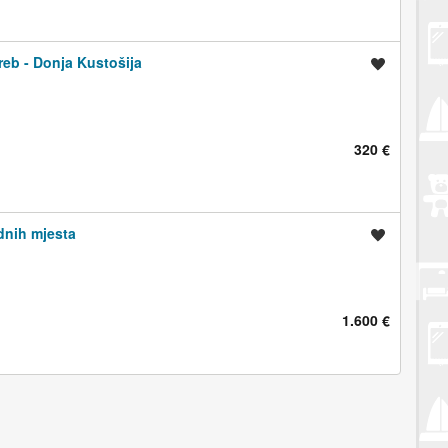
eb - Donja Kustošija
Spremi oglas
320 €
dnih mjesta
Spremi oglas
1.600 €