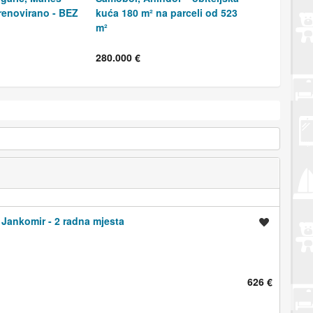
 renovirano - BEZ
kuća 180 m² na parceli od 523
m²
280.000 €
 Jankomir - 2 radna mjesta
Spremi oglas
626 €