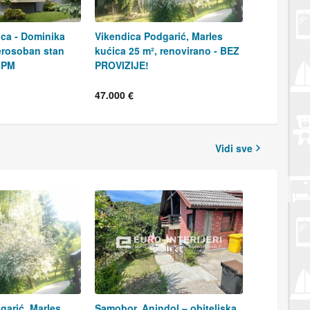
ica - Dominika
Vikendica Podgarić, Marles
erosoban stan
kućica 25 m², renovirano - BEZ
 PM
PROVIZIJE!
47.000 €
Vidi sve
garić, Marles
Samobor, Anindol – obiteljska