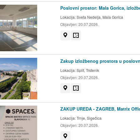
Poslovni prostor: Mala Gorica, izlož
Lokacija:
Sveta Nedelja, Mala Gorica
Objavljen:
20.07.2026.
Prikaži na mapi
Tlocrt
Zakup izložbenog prostora u poslovnoj
Lokacija:
Split, Trstenik
Objavljen:
20.07.2026.
Prikaži na mapi
Tlocrt
ZAKUP UREDA - ZAGREB, Matrix Office
Lokacija:
Trnje, Sigečica
Objavljen:
20.07.2026.
Prikaži na mapi