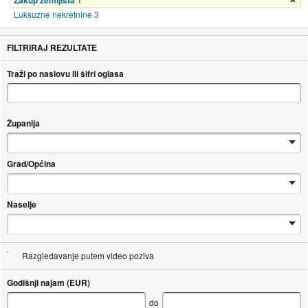
Zakup zemljišta
1
Luksuzne nekretnine
3
FILTRIRAJ REZULTATE
Traži po naslovu ili šifri oglasa
Županija
Grad/Općina
Naselje
Razgledavanje putem video poziva
Godišnji najam (EUR)
do