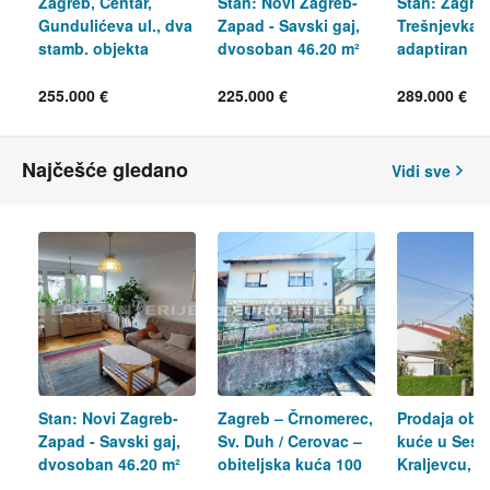
Zagreb, Centar,
Stan: Novi Zagreb-
Stan: Zagreb
Gundulićeva ul., dva
Zapad - Savski gaj,
Trešnjevka, 
stamb. objekta
dvosoban 46.20 m²
adaptiran
ukupno 58 m²
255.000 €
225.000 €
289.000 €
Najčešće gledano
Vidi sve
Stan: Novi Zagreb-
Zagreb – Črnomerec,
Prodaja obit
Zapad - Savski gaj,
Sv. Duh / Cerovac –
kuće u Ses
dvosoban 46.20 m²
obiteljska kuća 100
Kraljevcu, b
m²
provizije!