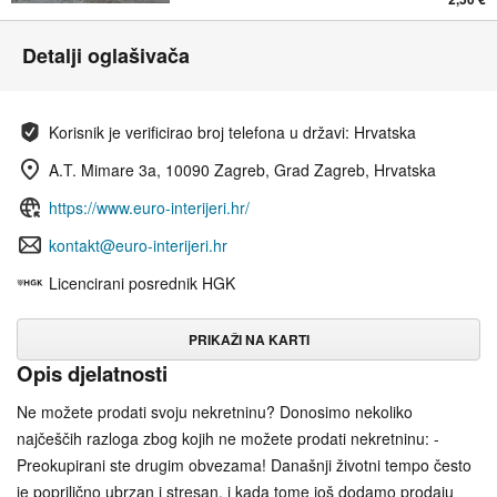
Detalji oglašivača
Korisnik je verificirao broj telefona u državi: Hrvatska
A.T. Mimare 3a, 10090 Zagreb, Grad Zagreb, Hrvatska
https://www.euro-interijeri.hr/
kontakt@euro-interijeri.hr
Licencirani posrednik HGK
PRIKAŽI NA KARTI
Opis djelatnosti
Ne možete prodati svoju nekretninu? Donosimo nekoliko
najčeščih razloga zbog kojih ne možete prodati nekretninu: -
Preokupirani ste drugim obvezama! Današnji životni tempo često
je poprilično ubrzan i stresan, i kada tome još dodamo prodaju