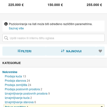
225.000 €
150.000 €
255.000 €
Pozicioniranje na listi može biti određeno različitim parametrima.
Saznaj više
FILTERI
SORTIRAJ
NAJNOVIJI
KATEGORIJE
Nekretnine
Prodaja kuća
13
Prodaja stanova
24
Prodaja zemljišta
24
Prodaja poslovnih prostora
2
Iznajmljivanje poslovnih prostora
9
Iznajmljivanje kuća
2
Iznajmljivanje stanova
6
Ukloni filter