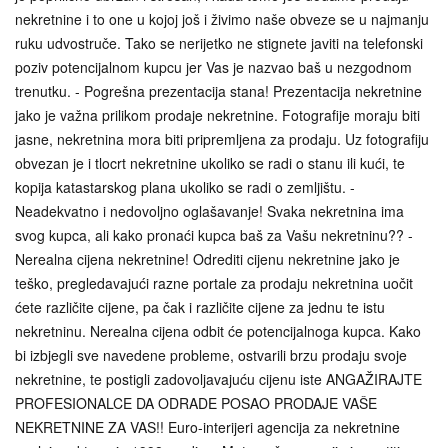
nekretnine i to one u kojoj još i živimo naše obveze se u najmanju
ruku udvostruče. Tako se nerijetko ne stignete javiti na telefonski
poziv potencijalnom kupcu jer Vas je nazvao baš u nezgodnom
trenutku. - Pogrešna prezentacija stana! Prezentacija nekretnine
jako je važna prilikom prodaje nekretnine. Fotografije moraju biti
jasne, nekretnina mora biti pripremljena za prodaju. Uz fotografiju
obvezan je i tlocrt nekretnine ukoliko se radi o stanu ili kući, te
kopija katastarskog plana ukoliko se radi o zemljištu. -
Neadekvatno i nedovoljno oglašavanje! Svaka nekretnina ima
svog kupca, ali kako pronaći kupca baš za Vašu nekretninu?? -
Nerealna cijena nekretnine! Odrediti cijenu nekretnine jako je
teško, pregledavajući razne portale za prodaju nekretnina uočit
ćete različite cijene, pa čak i različite cijene za jednu te istu
nekretninu. Nerealna cijena odbit će potencijalnoga kupca. Kako
bi izbjegli sve navedene probleme, ostvarili brzu prodaju svoje
nekretnine, te postigli zadovoljavajuću cijenu iste ANGAŽIRAJTE
PROFESIONALCE DA ODRADE POSAO PRODAJE VAŠE
NEKRETNINE ZA VAS!! Euro-interijeri agencija za nekretnine