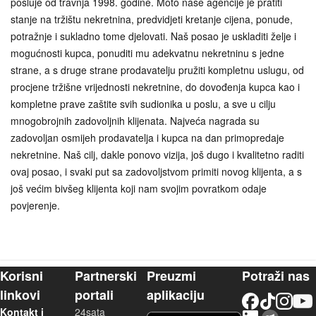
posluje od travnja 1998. godine. Moto naše agencije je pratiti
stanje na tržištu nekretnina, predvidjeti kretanje cijena, ponude,
potražnje i sukladno tome djelovati. Naš posao je uskladiti želje i
mogućnosti kupca, ponuditi mu adekvatnu nekretninu s jedne
strane, a s druge strane prodavatelju pružiti kompletnu uslugu, od
procjene tržišne vrijednosti nekretnine, do dovođenja kupca kao i
kompletne prave zaštite svih sudionika u poslu, a sve u cilju
mnogobrojnih zadovoljnih klijenata. Najveća nagrada su
zadovoljan osmijeh prodavatelja i kupca na dan primopredaje
nekretnine. Naš cilj, dakle ponovo vizija, još dugo i kvalitetno raditi
ovaj posao, i svaki put sa zadovoljstvom primiti novog klijenta, a s
još većim bivšeg klijenta koji nam svojim povratkom odaje
povjerenje.
Korisni
Partnerski
Preuzmi
Potraži nas
linkovi
portali
aplikaciju
Facebook
TikTok
Instagram
YouTu
Kontakt i
24sata
LinkedIn
Njuškalo blog
iOS aplikacija