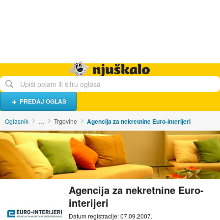
Hrana i piće
Turistički smještaj
Poslovi
Njuškalo naslovnica
PREDAJ OGLAS
Oglasnik
…
Trgovine
Agencija za nekretnine Euro-interijeri
Agencija za nekretnine Euro-
interijeri
Datum registracije: 07.09.2007.