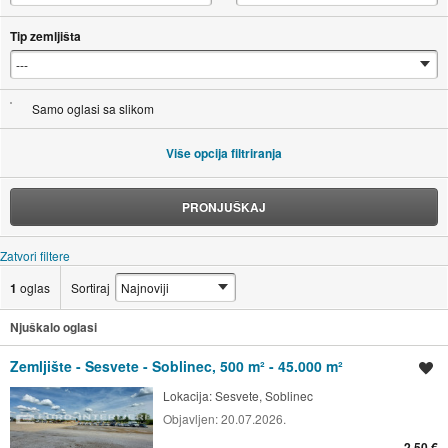
Tip zemljišta
Samo oglasi sa slikom
Više opcija filtriranja
PRONJUŠKAJ
Zatvori filtere
1
oglas
Sortiraj
Njuškalo oglasi
Zemljište - Sesvete - Soblinec, 500 m² - 45.000 m²
Spremi oglas
Lokacija:
Sesvete, Soblinec
Objavljen:
20.07.2026.
2,50 €