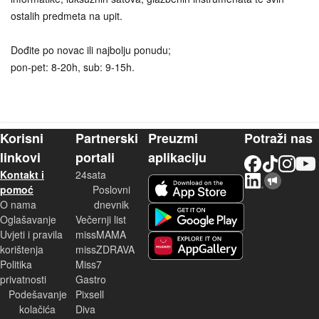
ostalih predmeta na upit.
Dođite po novac ili najbolju ponudu;
pon-pet: 8-20h, sub: 9-15h.
Korisni
Partnerski
Preuzmi
Potraži nas
linkovi
portali
aplikaciju
Facebook
TikTok
Instagram
YouTu
Kontakt i
24sata
LinkedIn
Njuškalo blog
iOS aplikacija
pomoć
Poslovni
O nama
dnevnik
Android aplikacija
Oglašavanje
Večernji list
Uvjeti i pravila
missMAMA
korištenja
missZDRAVA
Huawei aplikacija
Politika
Miss7
privatnosti
Gastro
Podešavanje
Pixsell
kolačića
Diva