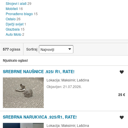
Strojevi i alati
29
Mobiteli
16
Pronađeno blago
15
Ostalo
26
Dječji svijet
1
Glazbala
15
Auto Moto
2
577
oglasa
Sortiraj
Njuškalo oglasi
SREBRNE NAUŠNICE .925/ R1, RATE!
Spremi oglas
Lokacija:
Maksimir, Lašćina
Objavljen:
21.07.2026.
25 €
SREBRNA NARUKVICA .925/R1, RATE!
Spremi oglas
Lokacija:
Maksimir, Lašćina