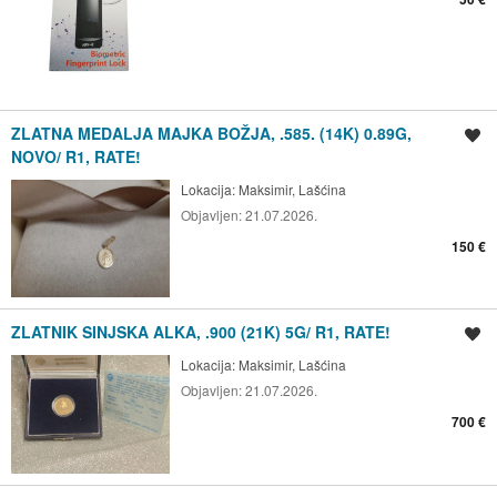
ZLATNA MEDALJA MAJKA BOŽJA, .585. (14K) 0.89G,
Spremi oglas
NOVO/ R1, RATE!
Lokacija:
Maksimir, Lašćina
Objavljen:
21.07.2026.
150 €
ZLATNIK SINJSKA ALKA, .900 (21K) 5G/ R1, RATE!
Spremi oglas
Lokacija:
Maksimir, Lašćina
Objavljen:
21.07.2026.
700 €