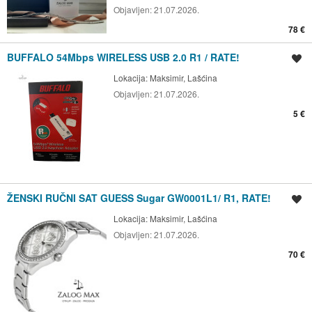
Objavljen:
21.07.2026.
78 €
BUFFALO 54Mbps WIRELESS USB 2.0 R1 / RATE!
Spremi oglas
Lokacija:
Maksimir, Lašćina
Objavljen:
21.07.2026.
5 €
ŽENSKI RUČNI SAT GUESS Sugar GW0001L1/ R1, RATE!
Spremi oglas
Lokacija:
Maksimir, Lašćina
Objavljen:
21.07.2026.
70 €