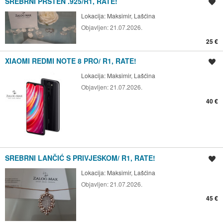
SREBRNI PRSTEN .925/R1, RATE!
Spremi oglas
Lokacija:
Maksimir, Lašćina
Objavljen:
21.07.2026.
25 €
XIAOMI REDMI NOTE 8 PRO/ R1, RATE!
Spremi oglas
Lokacija:
Maksimir, Lašćina
Objavljen:
21.07.2026.
40 €
SREBRNI LANČIĆ S PRIVJESKOM/ R1, RATE!
Spremi oglas
Lokacija:
Maksimir, Lašćina
Objavljen:
21.07.2026.
45 €