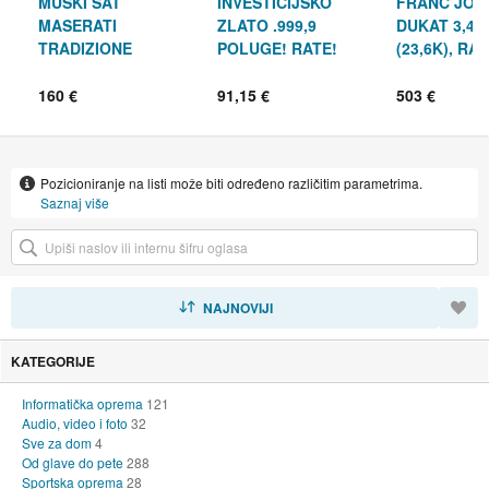
MUŠKI SAT
INVESTICIJSKO
FRANC JOZ
MASERATI
ZLATO .999,9
DUKAT 3,49G
TRADIZIONE
POLUGE! RATE!
(23,6K), RAT
R8821146001, 45mm/
RAČUN!
R1, RATE!
160 €
91,15 €
503 €
Pozicioniranje na listi može biti određeno različitim parametrima.
Saznaj više
SORTIRAJ
NAJNOVIJI
KATEGORIJE
Informatička oprema
121
Audio, video i foto
32
Sve za dom
4
Od glave do pete
288
Sportska oprema
28