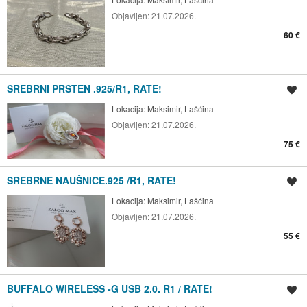
Objavljen:
21.07.2026.
60 €
SREBRNI PRSTEN .925/R1, RATE!
Spremi oglas
Lokacija:
Maksimir, Lašćina
Objavljen:
21.07.2026.
75 €
SREBRNE NAUŠNICE.925 /R1, RATE!
Spremi oglas
Lokacija:
Maksimir, Lašćina
Objavljen:
21.07.2026.
55 €
BUFFALO WIRELESS -G USB 2.0. R1 / RATE!
Spremi oglas