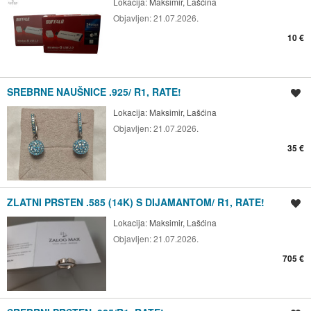
Lokacija:
Maksimir, Lašćina
Objavljen:
21.07.2026.
10 €
SREBRNE NAUŠNICE .925/ R1, RATE!
Spremi oglas
Lokacija:
Maksimir, Lašćina
Objavljen:
21.07.2026.
35 €
ZLATNI PRSTEN .585 (14K) S DIJAMANTOM/ R1, RATE!
Spremi oglas
Lokacija:
Maksimir, Lašćina
Objavljen:
21.07.2026.
705 €