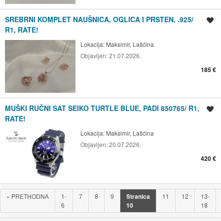
SREBRNI KOMPLET NAUŠNICA, OGLICA I PRSTEN, .925/
Spremi oglas
R1, RATE!
Lokacija:
Maksimir, Lašćina
Objavljen:
21.07.2026.
185 €
MUŠKI RUČNI SAT SEIKO TURTLE BLUE, PADI 850765/ R1,
Spremi oglas
RATE!
Lokacija:
Maksimir, Lašćina
Objavljen:
20.07.2026.
420 €
«
PRETHODNA
1-
7
8
9
Stranica
11
12
13-
6
10
18