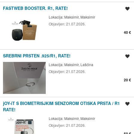
FASTWEB BOOSTER. R1, RATE!
Spremi oglas
Lokacija:
Maksimir, Maksimir
Objavljen:
21.07.2026.
40 €
SREBRNI PRSTEN .925/R1, RATE!
Spremi oglas
Lokacija:
Maksimir, Lašćina
Objavljen:
21.07.2026.
20 €
jOY-iT S BIOMETRISJKIM SENZOROM OTISKA PRSTA / R1
Spremi oglas
RATE!
Lokacija:
Maksimir, Maksimir
Objavljen:
21.07.2026.
50 €