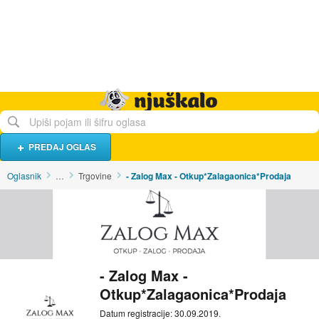
Hrana i piće
Turistički smještaj
Poslovi
Njuškalo naslovnica
PREDAJ OGLAS
Oglasnik
…
Trgovine
- Zalog Max - Otkup*Zalagaonica*Prodaja
- Zalog Max -
Otkup*Zalagaonica*Prodaja
Datum registracije: 30.09.2019.