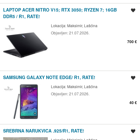
LAPTOP ACER NITRO V15; RTX 3050; RYZEN 7; 16GB
Spremi oglas
DDR5 / R1, RATE!
Lokacija:
Maksimir, Lašćina
Objavljen:
21.07.2026.
700 €
SAMSUNG GALAXY NOTE EDGE/ R1, RATE!
Spremi oglas
Lokacija:
Maksimir, Lašćina
Objavljen:
21.07.2026.
40 €
SREBRNA NARUKVICA .925/R1, RATE!
Spremi oglas
Lokacija:
Maksimir, Lašćina