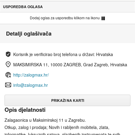
USPOREDBA OGLASA
Dodaj oglas za usporedbu klikom na ikonu
Detalji oglašivača
Korisnik je verificirao broj telefona u državi: Hrvatska
MAKSIMIRSKA 11, 10000 ZAGREB, Grad Zagreb, Hrvatska
http://zalogmax.hr/
info@zalogmax.hr
PRIKAŽI NA KARTI
Opis djelatnosti
Zalagaonica u Maksimirskoj 11 u Zagrebu.
Otkup, zalog i prodaja; Novih i rabljenih mobitela, zlata,
informatike, luksuznih satova, glazbenih instrumenata te svih