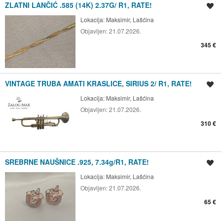
ZLATNI LANČIĆ .585 (14K) 2.37G/ R1, RATE!
Spremi oglas
Lokacija:
Maksimir, Lašćina
Objavljen:
21.07.2026.
345 €
VINTAGE TRUBA AMATI KRASLICE, SIRIUS 2/ R1, RATE!
Spremi oglas
Lokacija:
Maksimir, Lašćina
Objavljen:
21.07.2026.
310 €
SREBRNE NAUŠNICE .925, 7.34g/R1, RATE!
Spremi oglas
Lokacija:
Maksimir, Lašćina
Objavljen:
21.07.2026.
65 €