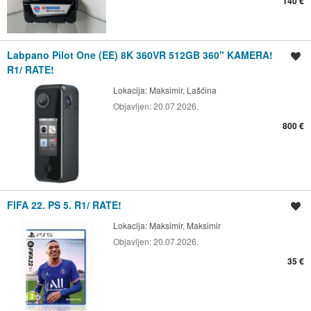
140 €
Labpano Pilot One (EE) 8K 360VR 512GB 360" KAMERA!
Spremi oglas
R1/ RATE!
Lokacija:
Maksimir, Lašćina
Objavljen:
20.07.2026.
800 €
FIFA 22. PS 5. R1/ RATE!
Spremi oglas
Lokacija:
Maksimir, Maksimir
Objavljen:
20.07.2026.
35 €