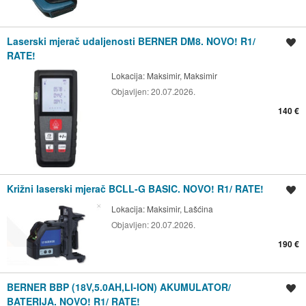
Laserski mjerač udaljenosti BERNER DM8. NOVO! R1/
Spremi oglas
RATE!
Lokacija:
Maksimir, Maksimir
Objavljen:
20.07.2026.
140 €
Križni laserski mjerač BCLL-G BASIC. NOVO! R1/ RATE!
Spremi oglas
Lokacija:
Maksimir, Lašćina
Objavljen:
20.07.2026.
190 €
BERNER BBP (18V,5.0AH,LI-ION) AKUMULATOR/
Spremi oglas
BATERIJA. NOVO! R1/ RATE!