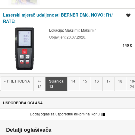
Laserski mjerač udaljenosti BERNER DM8. NOVO! R1/
Spremi oglas
RATE!
Lokacija:
Maksimir, Maksimir
Objavljen:
20.07.2026.
140 €
«
PRETHODNA
7-
Stranica
14
15
16
17
18
19
12
13
24
USPOREDBA OGLASA
Dodaj oglas za usporedbu klikom na ikonu
Detalji oglašivača