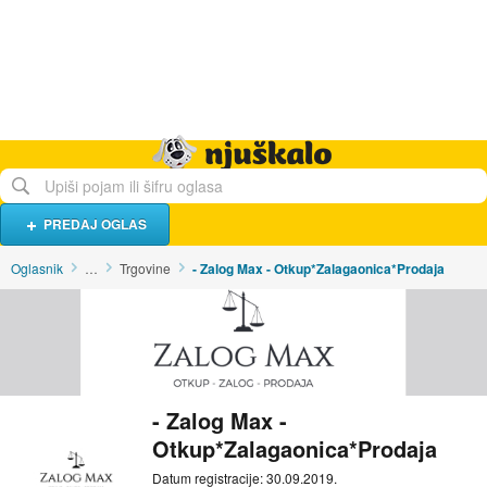
Hrana i piće
Turistički smještaj
Poslovi
Njuškalo naslovnica
PREDAJ OGLAS
Oglasnik
…
Trgovine
- Zalog Max - Otkup*Zalagaonica*Prodaja
- Zalog Max -
Otkup*Zalagaonica*Prodaja
Datum registracije: 30.09.2019.