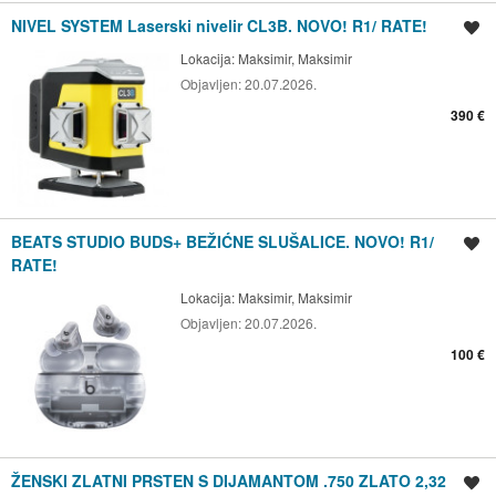
NIVEL SYSTEM Laserski nivelir CL3B. NOVO! R1/ RATE!
Spremi oglas
Lokacija:
Maksimir, Maksimir
Objavljen:
20.07.2026.
390 €
BEATS STUDIO BUDS+ BEŽIĆNE SLUŠALICE. NOVO! R1/
Spremi oglas
RATE!
Lokacija:
Maksimir, Maksimir
Objavljen:
20.07.2026.
100 €
ŽENSKI ZLATNI PRSTEN S DIJAMANTOM .750 ZLATO 2,32
Spremi oglas