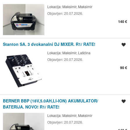
Lokacija:
Maksimir, Maksimir
Objavljen:
20.07.2026.
140 €
Stanton SA. 3 dvokanalni DJ MIXER. R1/ RATE!
Spremi oglas
Lokacija:
Maksimir, Lašćina
Objavljen:
20.07.2026.
90 €
BERNER BBP (18V,5.0AH,LI-ION) AKUMULATOR/
Spremi oglas
BATERIJA. NOVO! R1/ RATE!
Lokacija:
Maksimir, Maksimir
Objavljen:
20.07.2026.