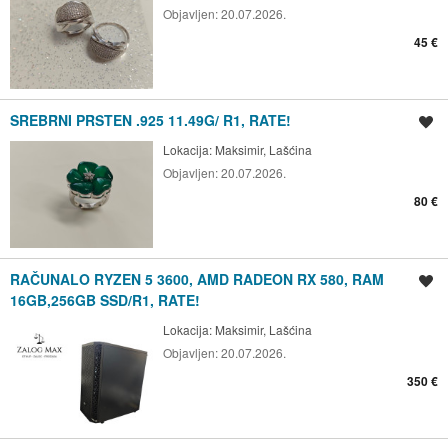
Objavljen:
20.07.2026.
45 €
SREBRNI PRSTEN .925 11.49G/ R1, RATE!
Spremi oglas
Lokacija:
Maksimir, Lašćina
Objavljen:
20.07.2026.
80 €
RAČUNALO RYZEN 5 3600, AMD RADEON RX 580, RAM
Spremi oglas
16GB,256GB SSD/R1, RATE!
Lokacija:
Maksimir, Lašćina
Objavljen:
20.07.2026.
350 €