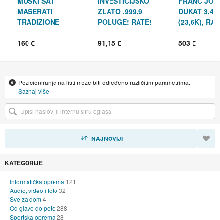
MUŠKI SAT
INVESTICIJSKO
FRANC JOZ
MASERATI
ZLATO .999,9
DUKAT 3,49G
TRADIZIONE
POLUGE! RATE!
(23,6K), RAT
R8821146001, 45mm/
RAČUN!
R1, RATE!
160 €
91,15 €
503 €
Pozicioniranje na listi može biti određeno različitim parametrima.
Saznaj više
SORTIRAJ
NAJNOVIJI
KATEGORIJE
Informatička oprema
121
Audio, video i foto
32
Sve za dom
4
Od glave do pete
288
Sportska oprema
28