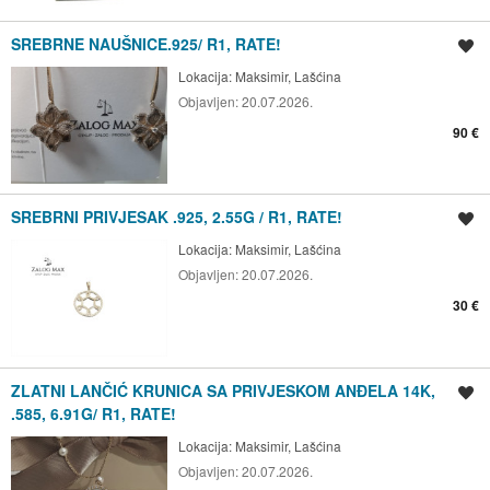
SREBRNE NAUŠNICE.925/ R1, RATE!
Spremi oglas
Lokacija:
Maksimir, Lašćina
Objavljen:
20.07.2026.
90 €
SREBRNI PRIVJESAK .925, 2.55G / R1, RATE!
Spremi oglas
Lokacija:
Maksimir, Lašćina
Objavljen:
20.07.2026.
30 €
ZLATNI LANČIĆ KRUNICA SA PRIVJESKOM ANĐELA 14K,
Spremi oglas
.585, 6.91G/ R1, RATE!
Lokacija:
Maksimir, Lašćina
Objavljen:
20.07.2026.