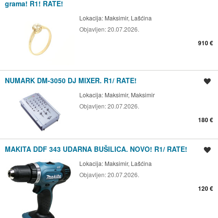
grama! R1! RATE!
Lokacija:
Maksimir, Lašćina
Objavljen:
20.07.2026.
910 €
NUMARK DM-3050 DJ MIXER. R1/ RATE!
Spremi oglas
Lokacija:
Maksimir, Maksimir
Objavljen:
20.07.2026.
180 €
MAKITA DDF 343 UDARNA BUŠILICA. NOVO! R1/ RATE!
Spremi oglas
Lokacija:
Maksimir, Lašćina
Objavljen:
20.07.2026.
120 €