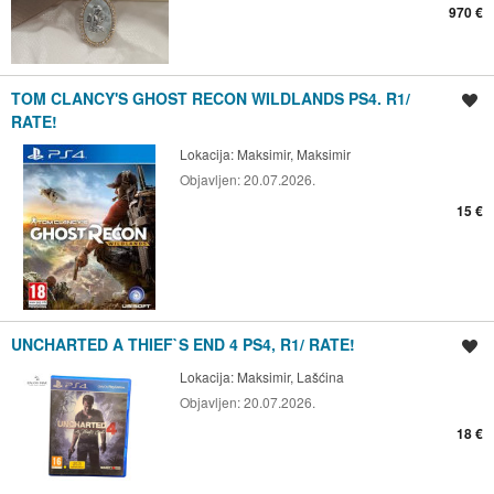
970 €
TOM CLANCY'S GHOST RECON WILDLANDS PS4. R1/
Spremi oglas
RATE!
Lokacija:
Maksimir, Maksimir
Objavljen:
20.07.2026.
15 €
UNCHARTED A THIEF`S END 4 PS4, R1/ RATE!
Spremi oglas
Lokacija:
Maksimir, Lašćina
Objavljen:
20.07.2026.
18 €