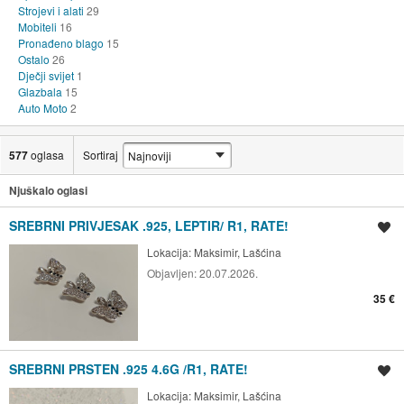
Strojevi i alati
29
Mobiteli
16
Pronađeno blago
15
Ostalo
26
Dječji svijet
1
Glazbala
15
Auto Moto
2
577
oglasa
Sortiraj
Njuškalo oglasi
SREBRNI PRIVJESAK .925, LEPTIR/ R1, RATE!
Spremi oglas
Lokacija:
Maksimir, Lašćina
Objavljen:
20.07.2026.
35 €
SREBRNI PRSTEN .925 4.6G /R1, RATE!
Spremi oglas
Lokacija:
Maksimir, Lašćina