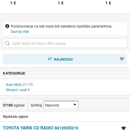
EURO 6
1 €
1 €
1 €
Pozicioniranje na listi može biti određeno različitim parametrima.
Saznaj više
SORTIRAJ
NAJNOVIJI
KATEGORIJE
Auto Moto
37179
Strojevi i alati
6
37185
oglasa
Sortiraj
Njuškalo oglasi
TOYOTA YARIS CD RADIO 861200D210
Spremi oglas