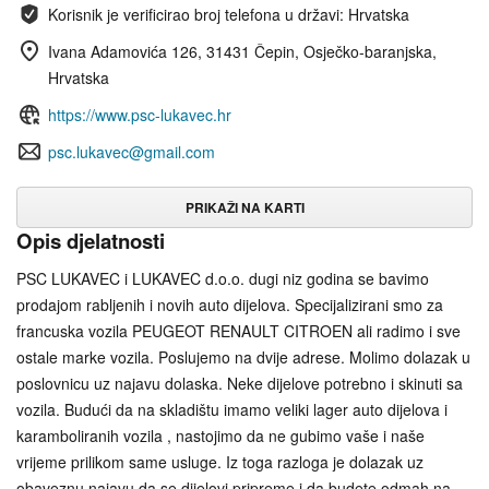
Korisnik je verificirao broj telefona u državi: Hrvatska
Ivana Adamovića 126, 31431 Čepin, Osječko-baranjska,
Hrvatska
https://www.psc-lukavec.hr
psc.lukavec@gmail.com
PRIKAŽI NA KARTI
Opis djelatnosti
PSC LUKAVEC i LUKAVEC d.o.o. dugi niz godina se bavimo
prodajom rabljenih i novih auto dijelova. Specijalizirani smo za
francuska vozila PEUGEOT RENAULT CITROEN ali radimo i sve
ostale marke vozila. Poslujemo na dvije adrese. Molimo dolazak u
poslovnicu uz najavu dolaska. Neke dijelove potrebno i skinuti sa
vozila. Budući da na skladištu imamo veliki lager auto dijelova i
karamboliranih vozila , nastojimo da ne gubimo vaše i naše
vrijeme prilikom same usluge. Iz toga razloga je dolazak uz
obaveznu najavu da se dijelovi pripreme i da budete odmah na