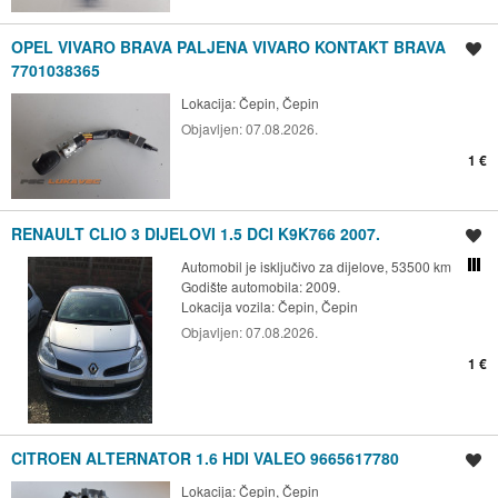
OPEL VIVARO BRAVA PALJENA VIVARO KONTAKT BRAVA
Spremi oglas
7701038365
Lokacija:
Čepin, Čepin
Objavljen:
07.08.2026.
1 €
RENAULT CLIO 3 DIJELOVI 1.5 DCI K9K766 2007.
Spremi oglas
Automobil je isključivo za dijelove, 53500 km
Usporedi s drugim ogl
Godište automobila: 2009.
Lokacija vozila:
Čepin, Čepin
Objavljen:
07.08.2026.
1 €
CITROEN ALTERNATOR 1.6 HDI VALEO 9665617780
Spremi oglas
Lokacija:
Čepin, Čepin