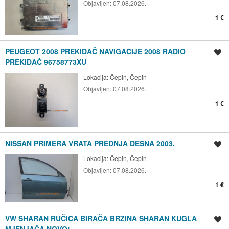
Objavljen:
07.08.2026.
1 €
PEUGEOT 2008 PREKIDAČ NAVIGACIJE 2008 RADIO
Spremi oglas
PREKIDAČ 96758773XU
Lokacija:
Čepin, Čepin
Objavljen:
07.08.2026.
1 €
NISSAN PRIMERA VRATA PREDNJA DESNA 2003.
Spremi oglas
Lokacija:
Čepin, Čepin
Objavljen:
07.08.2026.
1 €
VW SHARAN RUČICA BIRAČA BRZINA SHARAN KUGLA
Spremi oglas
MJENJAČA NOVO!