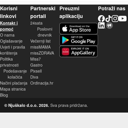
Korisni
Partnerski
Preuzmi
Potraži nas
linkovi
portali
aplikaciju
Facebook
TikTok
Instagram
YouTu
Kontakt i
24sata
LinkedIn
Njuškalo blog
iOS aplikacija
pomoć
Poslovni
O nama
dnevnik
Android aplikacija
Oglašavanje
Večernji list
Uvjeti i pravila
missMAMA
korištenja
missZDRAVA
Huawei aplikacija
Politika
Miss7
privatnosti
Gastro
Podešavanje
Pixsell
kolačića
Diva
Načini plaćanja
Ordinacija.hr
Mapa stranica
Blog
© Njuškalo d.o.o. 2026.
Sva prava pridržana.