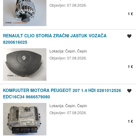
Objavljen:
07.08.2026.
1 €
RENAULT CLIO STORIA ZRAČNI JASTUK VOZAČA
Spremi oglas
8200616025
Lokacija:
Čepin, Čepin
Objavljen:
07.08.2026.
1 €
KOMPJUTER MOTORA PEUGEOT 207 1.4 HDI 0281012526
Spremi oglas
EDC16C34 9666579080
Lokacija:
Čepin, Čepin
Objavljen:
07.08.2026.
1 €