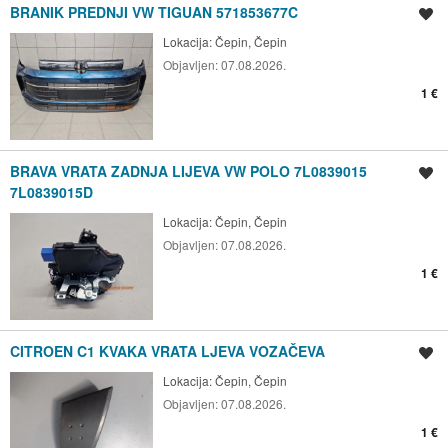
BRANIK PREDNJI VW TIGUAN 571853677C
Spremi oglas
Lokacija:
Čepin, Čepin
Objavljen:
07.08.2026.
1 €
BRAVA VRATA ZADNJA LIJEVA VW POLO 7L0839015
Spremi oglas
7L0839015D
Lokacija:
Čepin, Čepin
Objavljen:
07.08.2026.
1 €
CITROEN C1 KVAKA VRATA LJEVA VOZAČEVA
Spremi oglas
Lokacija:
Čepin, Čepin
Objavljen:
07.08.2026.
1 €