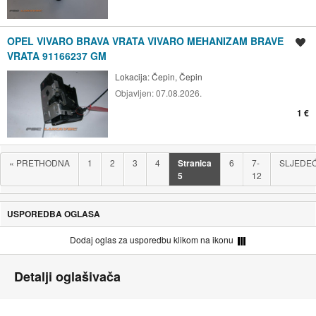
OPEL VIVARO BRAVA VRATA VIVARO MEHANIZAM BRAVE
Spremi oglas
VRATA 91166237 GM
Lokacija:
Čepin, Čepin
Objavljen:
07.08.2026.
1 €
«
PRETHODNA
1
2
3
4
Stranica
6
7-
SLJEDE
5
12
USPOREDBA OGLASA
Dodaj oglas za usporedbu klikom na ikonu
Detalji oglašivača