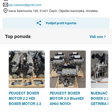
psc.lukavec@gmail.com
Ivana Adamovića 126, 31431 Čepin, Osječko-baranjska, Hrvatska
Podijeli profil trgovine
Top ponuda
Vidi sve
PEUGEOT BOXER
PEUGEOT BOXER
MJENJAČ P
MOTOR 2.2 HDI
MOTOR 2.0 BlueHDi
BOXER 2.2 
BOXER MOTOR 2.2
AH03 NOVO!
GETRIBA P
BlueHDI NOVO!!
BOXER 2.2 