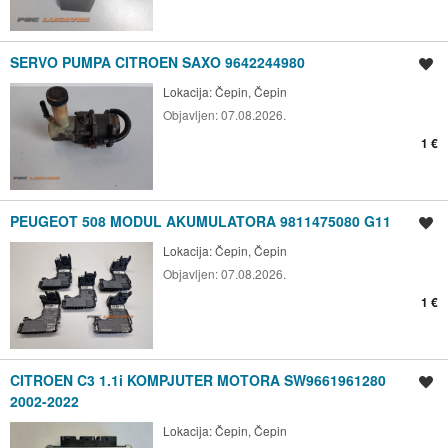
SERVO PUMPA CITROEN SAXO 9642244980
Spremi oglas
Lokacija:
Čepin, Čepin
Objavljen:
07.08.2026.
1 €
PEUGEOT 508 MODUL AKUMULATORA 9811475080 G11
Spremi oglas
Lokacija:
Čepin, Čepin
Objavljen:
07.08.2026.
1 €
CITROEN C3 1.1i KOMPJUTER MOTORA SW9661961280
Spremi oglas
2002-2022
Lokacija:
Čepin, Čepin