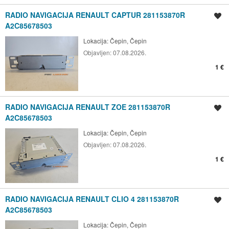
RADIO NAVIGACIJA RENAULT CAPTUR 281153870R
Spremi oglas
A2C85678503
Lokacija:
Čepin, Čepin
Objavljen:
07.08.2026.
1 €
RADIO NAVIGACIJA RENAULT ZOE 281153870R
Spremi oglas
A2C85678503
Lokacija:
Čepin, Čepin
Objavljen:
07.08.2026.
1 €
RADIO NAVIGACIJA RENAULT CLIO 4 281153870R
Spremi oglas
A2C85678503
Lokacija:
Čepin, Čepin