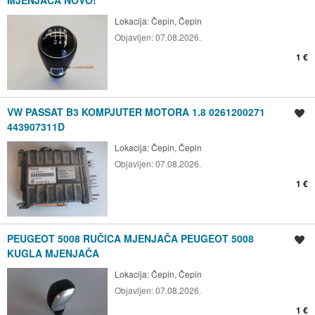
Lokacija:
Čepin, Čepin
Objavljen:
07.08.2026.
1 €
VW PASSAT B3 KOMPJUTER MOTORA 1.8 0261200271
Spremi oglas
443907311D
Lokacija:
Čepin, Čepin
Objavljen:
07.08.2026.
1 €
PEUGEOT 5008 RUČICA MJENJAČA PEUGEOT 5008
Spremi oglas
KUGLA MJENJAČA
Lokacija:
Čepin, Čepin
Objavljen:
07.08.2026.
1 €