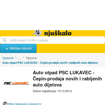
Hrana i piće
Turistički smještaj
Poslovi
Njuškalo naslovnica
PREDAJ OGLAS
Oglasnik
…
Trgovine
Auto otpad PSC LUKAVEC - Čepin-prodaja novih i rabljenih auto dijelova
Auto otpad PSC LUKAVEC -
Čepin-prodaja novih i rabljenih
auto dijelova
Datum registracije: 10.10.2012.
https://www.psc-lukavec.hr