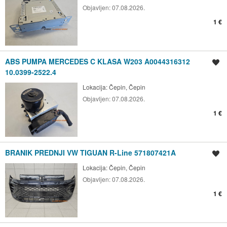
Objavljen:
07.08.2026.
1 €
ABS PUMPA MERCEDES C KLASA W203 A0044316312
Spremi oglas
10.0399-2522.4
Lokacija:
Čepin, Čepin
Objavljen:
07.08.2026.
1 €
BRANIK PREDNJI VW TIGUAN R-Line 571807421A
Spremi oglas
Lokacija:
Čepin, Čepin
Objavljen:
07.08.2026.
1 €