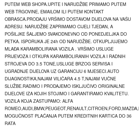
PUTEM WEB SHOPA.UPITE I NARUDŽBE PRIMAMO PUTEM
WEB TRGOVINE, EMAILOM ILI PUTEM KONTAKT
OBRASCA.PRODAJU VRŠIMO DOSTAVOM DIJELOVA NA VAŠU
ADRESU. NARUDŽBE ZAPRIMAMO CIJELI TJEDAN, A
POŠILJKE ŠALJEMO SVAKODNEVNO OD PONEDJELJKA DO
PETKA. ISPORUKA JE 24h OD NARUDŽBE. OTKUPLJUJEMO
MLAĐA KARAMBOLIRANA VOZILA . VRŠIMO USLUGE
PRIJEVOZA I OTKUPA KARAMBOLIRANIH VOZILA I RADNIH
STROJEVA DO 3.5 TONE,USLUGE BRZOG SERVISA I
UGRADNJE DIJELOVA UZ GARANCIJU 6 MJESECI.AUTO
DIJAGNOSTIKA,NAJAM VILIČARA 4.5 T,NAJAM VUČNE
SLUŽBE.RADIMO I PRODAJEMO ISKLJUČIVO ORIGINALNE
DIJELOVE IZA KOJIH STOJIMO I GARANTIRAMO KVALITETU.
VOZILA KOJA ZASTUPAMO: ALFA
ROMEO,AUDI,BMW,PEUGEOT,RENAULT,CITROEN,FORD,MAZDA,
MOGUČNOST PLAĆANJA PUTEM KREDITNIH KARTICA DO 36
RATA